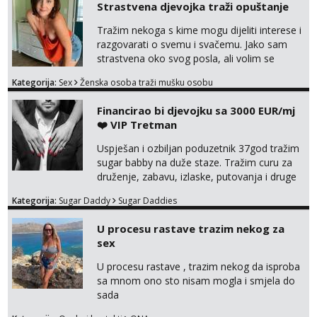
Strastvena djevojka traži opuštanje
Snježana
Tražim nekoga s kime mogu dijeliti interese i
Čekam tvoj poziv!
razgovarati o svemu i svačemu. Jako sam
strastvena oko svog posla, ali volim se
Tel:
064/677-677
- Kod: #119
tel:0,93€ - mob:1,12€ min
opustiti i provesti vrijeme s prijateljima.
Kategorija:
Sex
Ženska osoba traži mušku osobu
Voljela bi naci nekoga pa da se nemoram
Biljana
samo s prijateljima opustati ;) Klikni na link
Financirao bi djevojku sa 3000 EUR/mj
Razgovaram :)
ispod i nadji me tamo, cekam te!
❤️ VIP Tretman
Tel:
064/677-677
- Kod: #132
tel:0,93€ - mob:1,12€ min
Uspješan i ozbiljan poduzetnik 37god tražim
Obavijesti me kada se oslobodi
sugar babby na duže staze. Tražim curu za
druženje, zabavu, izlaske, putovanja i druge
Alisa
lijepe stvari na obostranu korist. Ako si
Čekam tvoj poziv!
Kategorija:
Sugar Daddy
Sugar Daddies
otvorena, komunikativna, zgodna i atraktivna
Tel:
064/677-677
- Kod: #106
javi se na moj email:
U procesu rastave trazim nekog za
tel:0,93€ - mob:1,12€ min
markodalic37@gmail.com
sex
Anita
U procesu rastave , trazim nekog da isproba
Čekam tvoj poziv!
sa mnom ono sto nisam mogla i smjela do
Tel:
064/677-677
- Kod: #87
sada
tel:0,93€ - mob:1,12€ min