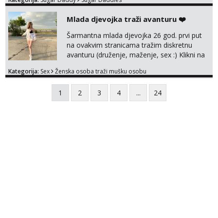
Mlada djevojka traži avanturu ❤️
Šarmantna mlada djevojka 26 god. prvi put
na ovakvim stranicama tražim diskretnu
avanturu (druženje, maženje, sex :) Klikni na
link ispod i nadji me tamo, cekam te!
Kategorija:
Sex
Ženska osoba traži mušku osobu
1
2
3
4
...
24