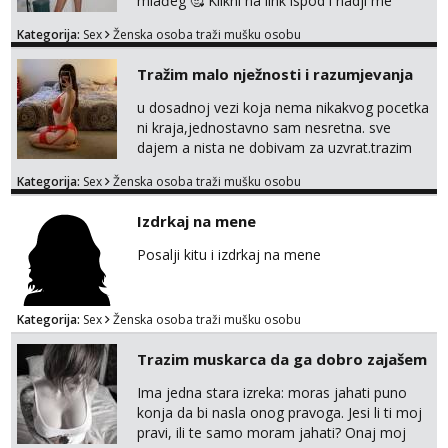
mlađeg 🥰 Klikni na link ispod i nadji me
tamo, cekam te!
Kategorija:
Sex
Ženska osoba traži mušku osobu
Tražim malo nježnosti i razumjevanja
u dosadnoj vezi koja nema nikakvog pocetka
ni kraja,jednostavno sam nesretna. sve
dajem a nista ne dobivam za uzvrat.trazim
muskarca koji ce zadovoljiti moje potrebe,ne
Kategorija:
Sex
Ženska osoba traži mušku osobu
trazim puno samo malo njeznosti i
razumjevanja. volim njezan seks i njezne
Izdrkaj na mene
poljupce po tijelu koji me jako
pale,obozavam kad muskarac preuzme
Posalji kitu i izdrkaj na mene
kontrolu . javi se :) Klikni na link ispod i nadji
me tamo, cekam te!
Kategorija:
Sex
Ženska osoba traži mušku osobu
Trazim muskarca da ga dobro zajašem
Ima jedna stara izreka: moras jahati puno
konja da bi nasla onog pravoga. Jesi li ti moj
pravi, ili te samo moram jahati? Onaj moj