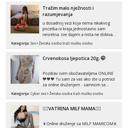
imam uvijek Lizati me mozes i ljubiti po
tijelu Iskljucivo neradim analni !!! I
Tražim malo nježnosti i
neljubim se Wha...
razumjevanja
u dosadnoj vezi koja nema nikakvog
pocetka ni kraja,jednostavno sam
nesretna. sve dajem a nista ne dobivam
za uzvrat.trazim muskarca koji ce
Kategorija:
Sex
Ženska osoba traži mušku osobu
zadovoljiti moje potrebe,ne trazim puno
samo malo njeznosti i razumjevanja.
volim njezan seks i njezne poljupce po
Crvenokosa ljepotica 20g. 🤭
tijelu koji me jako pale,obozavam kad
muskar...
Pozdrav svim obožavateljima ONLINE
🧡🧡🧡 Tu sam za vas ako ste u potrazi
za online druženjem - samnom se
možete zabaviti preko videopoziva, ili
Kategorija:
Cyber sex
Ženska osoba traži mušku osobu
ako vam nisam dovoljna radim i u paru i
trojci s kolegicama, svaka je drugačija
😉 Radim i vruća tipkanja uz slike i hot
❤️‍🔥VATRENA MILF MAMA❤️‍🔥
line pozive. Za vas sam pripremila ...
🎇Online druženje sa MILF MAMICOM🎇