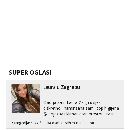
SUPER OGLASI
Laura u Zagrebu
Ciao ja sam Laura 27 g i uvijek
diskretno i namirisana sam i top higijena
😘 i nježna i klimatiziran prostor Trazim
sex za nagradu Radim klasican sex
Kategorija:
Sex
Ženska osoba traži mušku osobu
Pusenje i gutanje sperme Erotsko rublje