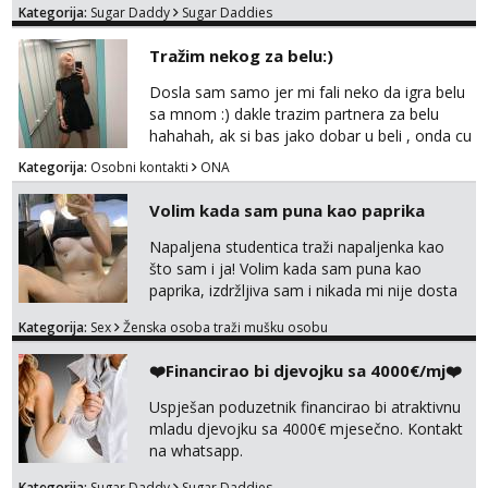
Kategorija:
Sugar Daddy
Sugar Daddies
kosu - se dobro ljubiš - si fleksibilna s
vremenom (jer ga nemam previše) i
Tražim nekog za belu:)
dostupna radnim danom (vikendi i noći su za
obitelj) - vodiš brigu o zdravlju i koristiš
Dosla sam samo jer mi fali neko da igra belu
zaštitu Ne javljajte se: - debele - frajeri i
sa mnom :) dakle trazim partnera za belu
paro...
hahahah, ak si bas jako dobar u beli , onda cu
razmislit za dalje Klikni na link ispod i nadji me
Kategorija:
Osobni kontakti
ONA
tamo, cekam te!
Volim kada sam puna kao paprika
Napaljena studentica traži napaljenka kao
što sam i ja! Volim kada sam puna kao
paprika, izdržljiva sam i nikada mi nije dosta
seksa. Volim grubi seks i više puta dnevno
Kategorija:
Sex
Ženska osoba traži mušku osobu
bilo kad i bilo gdje zato se javi što prije da
me isprobaš Klikni na link ispod i nadji me
❤️Financirao bi djevojku sa 4000€/mj❤️
tamo, cekam te!
Uspješan poduzetnik financirao bi atraktivnu
mladu djevojku sa 4000€ mjesečno. Kontakt
na whatsapp.
Kategorija:
Sugar Daddy
Sugar Daddies