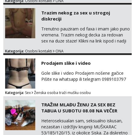
Kategorija:
Osobni kontakti
ONA
Zara
Čekam tvoj poziv!
Trazim nekog za sex u strogoj
diskreciji
Tel:
064/677-677
- Kod: #123
tel:0,93€ - mob:1,12€ min
Trenutno pauziram od faxa i imam jako puno
vremena. Trazim nekog decka za redovan
Anđela
sex na duze staze! Klikni na link ispod i nadji
Čekam tvoj poziv!
me tamo, cekam te!
Kategorija:
Osobni kontakti
ONA
Tel:
064/677-677
- Kod: #142
tel:0,93€ - mob:1,12€ min
Prodajem slike i video
Mira
Gole slike i video Prodajem nošene gačice
Čekam tvoj poziv!
Pišite na whatsapp ili telegram 0989103797
Tel:
064/677-677
- Kod: #72
tel:0,93€ - mob:1,12€ min
Kategorija:
Sex
Ženska osoba traži mušku osobu
TRAŽIM MLAĐU ŽENU ZA SEX BEZ
TABUA U SUBOTU 08.08 NA VEČER
Heteroseksualan sam, seksualno iskusan,
nezasitan i izdržljiv krupniji MUŠKARAC
53/185/120/15. iz okolice Siska. Za diskretno