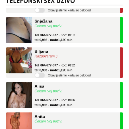
TELEFONSKI SEX UŽIVO
Obavijesti me kada se oslobodi
Snježana
Čekam tvoj poziv!
Tel:
064/677-677
- Kod: #119
tel:0,93€ - mob:1,12€ min
Biljana
Razgovaram :)
Tel:
064/677-677
- Kod: #132
tel:0,93€ - mob:1,12€ min
Obavijesti me kada se oslobodi
Alisa
Čekam tvoj poziv!
Tel:
064/677-677
- Kod: #106
tel:0,93€ - mob:1,12€ min
Anita
Čekam tvoj poziv!
Tel:
064/677-677
- Kod: #87