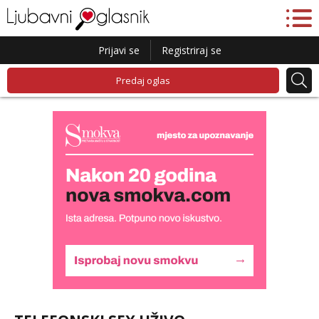
Prijavi se
Registriraj se
Predaj oglas
Liliana
Razgovaram :)
Tel:
064/677-677
- Kod: #69
tel:0,93€ - mob:1,12€ min