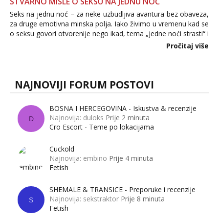
STVARNO MISLE O SEKSU NA JEDNU NOĆ
Seks na jednu noć – za neke uzbudljiva avantura bez obaveza,
za druge emotivna minska polja. Iako živimo u vremenu kad se
o seksu govori otvorenije nego ikad, tema „jedne noći strasti“ i
dalje izaziva burne rasprave. Što zapravo misle žene, a što
Pročitaj više
muškarci? Jesu...
NAJNOVIJI FORUM POSTOVI
BOSNA I HERCEGOVINA - Iskustva & recenzije
Najnovija: duloks
Prije 2 minuta
D
Cro Escort - Teme po lokacijama
Cuckold
Najnovija: embino
Prije 4 minuta
Fetish
SHEMALE & TRANSICE - Preporuke i recenzije
Najnovija: sekstraktor
Prije 8 minuta
S
Fetish