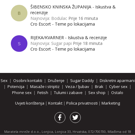
ŠIBENSKO KNINSKA ŽUPANIJA - Iskustva &
recenzije
B
Najnovija: Bodulac
Prije 16 minuta
Cro Escort - Teme po lokacijama
RIJEKA/KVARNER - Iskustva & recenzije
Najnovija: Sugar papi
Prije 18 minuta
S
Cro Escort - Teme po lokacijama
Sex
|
Osobni kontakti
|
Druženje
|
Sugar Daddy
|
Diskretni aparmani
|
Potencija
|
Masaže i striptiz
|
Veza / ljubav
|
Brak
|
Cyber sex
|
Phone sex
|
Fetish
|
Tulumi i zabave
|
Sex shop
|
Ostalo
Uvjeti korištenja
|
Kontakt
|
Polica privatnosti
|
Marketing
Maratela mreže d.o.o., Lonjica, Lonjica 33, Hrvatska, 072/700700, Mlađima od 18