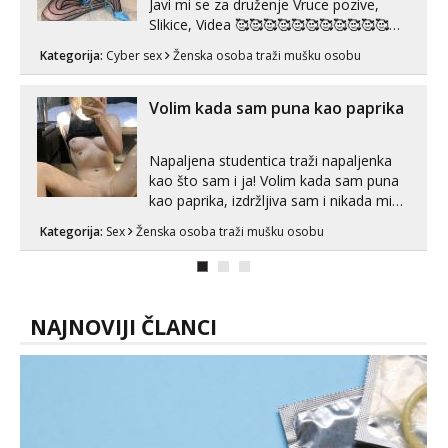
Javi mi se za druženje Vruce pozive,
Slikice, Videa 🥰🥰🥰🥰🥰🥰🥰🥰🥰🥰🥰🥰
🥰 Solo ili sa partnerom ili kolegicama
Kategorija:
Cyber sex
Ženska osoba traži mušku osobu
Javi mi se porukom WhatsApp ili
Telegram WhatsApp 👉+385919977166
Telegram 👉@enafriedrichkis 🤬NE
Volim kada sam puna kao paprika
RADIM SASTANKE I DRUZENJA UZIVO
🤬...
Napaljena studentica traži napaljenka
kao što sam i ja! Volim kada sam puna
kao paprika, izdržljiva sam i nikada mi
nije dosta seksa. Volim grubi seks i više
Kategorija:
Sex
Ženska osoba traži mušku osobu
puta dnevno bilo kad i bilo gdje zato se
javi što prije da me isprobaš Klikni na
link ispod i nadji me tamo, cekam te!
NAJNOVIJI ČLANCI