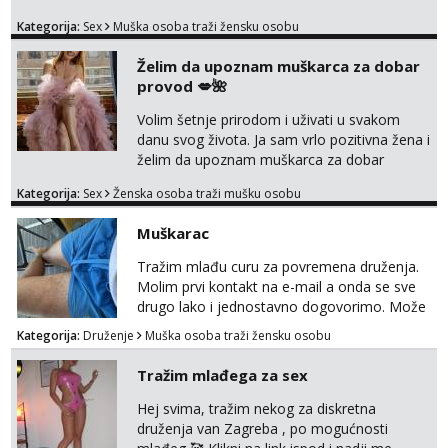
seksualno druženje U SUBOTU 08.08 NA
Kategorija:
Sex
Muška osoba traži žensku osobu
VEČER u ZAGREBU tražim MLAĐU ŽENU bez
obzira na vjeru, nacionalnost, bračni status i
Želim da upoznam muškarca za dobar
udaljenost konkretno zainteresiranu za SEKS
provod 💋🌺
bez TABUA i KONDOMA upotpunjen SEKS
IGRAČKAMA od vibratora i umjetnih dilda do
Volim šetnje prirodom i uživati u svakom
analnih čepova raznih vel...
danu svog života. Ja sam vrlo pozitivna žena i
želim da upoznam muškarca za dobar
provod, naravno može i nešto više.💋🌺 Klikni
Kategorija:
Sex
Ženska osoba traži mušku osobu
na link ispod i nadji me tamo, cekam te!
Muškarac
Tražim mlađu curu za povremena druženja.
Molim prvi kontakt na e-mail a onda se sve
drugo lako i jednostavno dogovorimo. Može
sve u krugu od 100 km oko Zagreba
Kategorija:
Druženje
Muška osoba traži žensku osobu
Tražim mlađega za sex
Hej svima, tražim nekog za diskretna
druženja van Zagreba , po mogućnosti