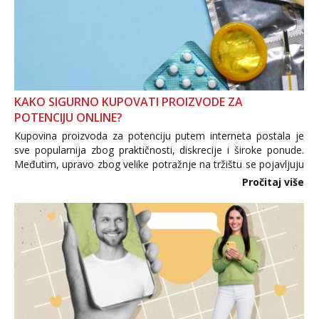
KAKO SIGURNO KUPOVATI PROIZVODE ZA
POTENCIJU ONLINE?
Kupovina proizvoda za potenciju putem interneta postala je
sve popularnija zbog praktičnosti, diskrecije i široke ponude.
Međutim, upravo zbog velike potražnje na tržištu se pojavljuju
i brojni krivotvoreni proizvodi, nepouzdane internetske
Pročitaj više
trgovine te proizvodi nepoznatog podrijetla. ...