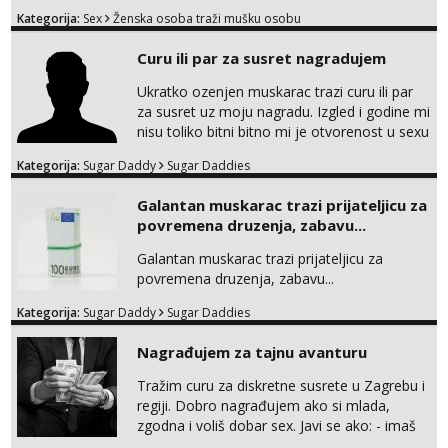
bivsi je bio samo konj hahahahah Klikni niže
Kategorija:
Sex
Ženska osoba traži mušku osobu
na sexdater link i javi mi se tamo....
Curu ili par za susret nagradujem
Ukratko ozenjen muskarac trazi curu ili par
za susret uz moju nagradu. Izgled i godine mi
nisu toliko bitni bitno mi je otvorenost u sexu
i bez previse tabooa . Molim ozbiljne da se
Kategorija:
Sugar Daddy
Sugar Daddies
jave na mail . Molim ako je moguce prvi mail
sa slikom ili opisom i otkud ste . Javite se
Galantan muskarac trazi prijateljicu za
necete pozalit
povremena druzenja, zabavu...
Galantan muskarac trazi prijateljicu za
povremena druzenja, zabavu...
Kategorija:
Sugar Daddy
Sugar Daddies
Nagrađujem za tajnu avanturu
Tražim curu za diskretne susrete u Zagrebu i
regiji. Dobro nagrađujem ako si mlada,
zgodna i voliš dobar sex. Javi se ako: - imaš
do 25 godina - imaš do 65 kg - imaš dugu