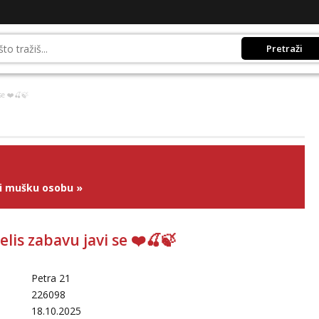
Pretraži
se ❤️🍒🍃
ži mušku osobu
»
zelis zabavu javi se ❤️🍒🍃
Petra 21
226098
18.10.2025