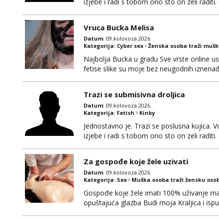
izjebe i radi s tobom ono sto on zeli raditi
okvirno 40. Nikakve umisljene femy ko fol l
bonovima i slicne gluposti. Javi se sa sliko
Vruca Bucka Melisa
Datum
: 09.kolovoza 2026.
Kategorija:
Cyber sex
Ženska osoba traži muš
Najbolja Bucka u gradu Sve vrste online us
fetise slike su moje bez neugodnih iznena
Trazi se submisivna droljica
Datum
: 09.kolovoza 2026.
Kategorija:
Fetish
Kinky
Jednostavno je. Trazi se poslusna kujica. V
izjebe i radi s tobom ono sto on zeli raditi
okvirno 40. Nikakve umisljene femy ko fol l
bonovima i slicne gluposti. Javi se sa sliko
Za gospođe koje žele uzivati
Datum
: 09.kolovoza 2026.
Kategorija:
Sex
Muška osoba traži žensku oso
Gospođe koje žele imati 100% uživanje ma
opuštajuća glazba Budi moja Kraljica i ispu