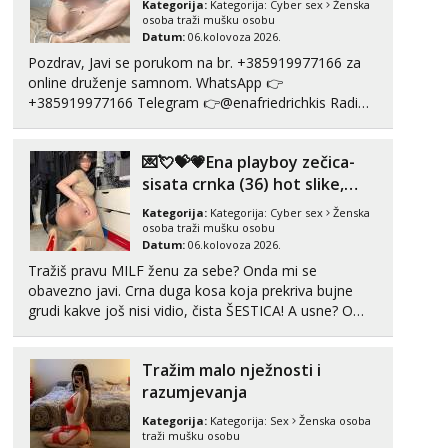
Kategorija:
Kategorija:
Cyber sex
Ženska
Razgovaram :)
osoba traži mušku osobu
Datum:
06.kolovoza 2026.
Tel:
064/677-677
- Kod: #121
Pozdrav, Javi se porukom na br. +385919977166 za
tel:0,93€ - mob:1,12€ min
online druženje samnom. WhatsApp 👉
Obavijesti me kada se oslobodi
+385919977166 Telegram 👉@enafriedrichkis Radim
Alisa
videopozive s licem, solo i s partnerom, kolegicama
Razgovaram :)
(Tina&Natali), razne kombinacije halteri, haljine,
💌💘💝💗Ena playboy zečica-
štikle, samostojeće itd. Nudim svakakva videa seksa,
Tel:
064/677-677
- Kod: #106
puš...
sisata crnka (36) hot slike,
tel:0,93€ - mob:1,12€ min
videa i c2c💗
Obavijesti me kada se oslobodi
Kategorija:
Kategorija:
Cyber sex
Ženska
osoba traži mušku osobu
Vanesa
Datum:
06.kolovoza 2026.
Razgovaram :)
Tražiš pravu MILF ženu za sebe? Onda mi se
obavezno javi. Crna duga kosa koja prekriva bujne
Tel:
064/677-677
- Kod: #74
tel:0,93€ - mob:1,12€ min
grudi kakve još nisi vidio, čista ŠESTICA! A usne? O
Obavijesti me kada se oslobodi
usnama bolje da ni ne pričam. Prave pune usne koje
će ti se urezati u pamćenje, jer vjeruj mi, takve još
Martina
Tražim malo nježnosti i
nisi vidio. Uvijek sam spremna za ONLOINE zabavu...
Čekam tvoj poziv!
razumjevanja
Tel:
064/677-677
- Kod: #110
Kategorija:
Kategorija:
Sex
Ženska osoba
tel:0,93€ - mob:1,12€ min
traži mušku osobu