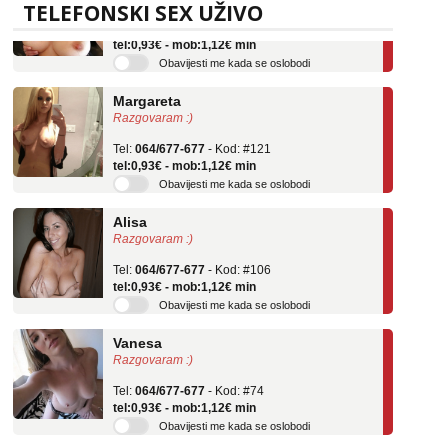
TELEFONSKI SEX UŽIVO
Tel:
064/677-677
- Kod: #69
tel:0,93€ - mob:1,12€ min
Obavijesti me kada se oslobodi
Margareta
Razgovaram :)
Tel:
064/677-677
- Kod: #121
tel:0,93€ - mob:1,12€ min
Obavijesti me kada se oslobodi
Alisa
Razgovaram :)
Tel:
064/677-677
- Kod: #106
tel:0,93€ - mob:1,12€ min
Obavijesti me kada se oslobodi
Vanesa
Razgovaram :)
Tel:
064/677-677
- Kod: #74
tel:0,93€ - mob:1,12€ min
Obavijesti me kada se oslobodi
Martina