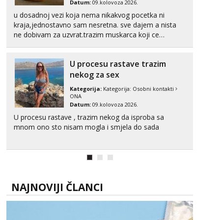
Datum:
09.kolovoza 2026.
Zara
u dosadnoj vezi koja nema nikakvog pocetka ni
Razgovaram :)
kraja,jednostavno sam nesretna. sve dajem a nista
Tel:
064/677-677
- Kod: #123
ne dobivam za uzvrat.trazim muskarca koji ce
tel:0,93€ - mob:1,12€ min
zadovoljiti moje potrebe,ne trazim puno samo malo
Obavijesti me kada se oslobodi
njeznosti i razumjevanja. volim njezan seks i njezne
U procesu rastave trazim
poljupce po tijelu koji me jako pale,obozavam kad
Anđela
muskar...
nekog za sex
Čekam tvoj poziv!
Kategorija:
Kategorija:
Osobni kontakti
Tel:
064/677-677
- Kod: #142
ONA
tel:0,93€ - mob:1,12€ min
Datum:
09.kolovoza 2026.
U procesu rastave , trazim nekog da isproba sa
mnom ono sto nisam mogla i smjela do sada
NAJNOVIJI ČLANCI