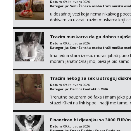
Datum
: 09.kolovoza 2026.
Kategorija:
Sex
Ženska osoba traži mušku oso
u dosadnoj vezi koja nema nikakvog pocetk
dobivam za uzvrat.trazim muskarca koji c
njeznosti i razumjevanja. volim njezan sek
muskarac preuzme kontrolu . javi se :) Klik
Trazim muskarca da ga dobro zajaš
Datum
: 09.kolovoza 2026.
Kategorija:
Sex
Ženska osoba traži mušku oso
Ima jedna stara izreka: moras jahati puno ko
moram jahati? Onaj moj bivsi je bio samo ko
Trazim nekog za sex u strogoj diskrec
Datum
: 09.kolovoza 2026.
Kategorija:
Osobni kontakti
ONA
Trenutno pauziram od faxa i imam jako p
staze! Klikni na link ispod i nadji me tamo,
Financirao bi djevojku sa 3000 EUR/m
Datum
: 09.kolovoza 2026.
Kategorija:
Sugar Daddy
Sugar Daddies