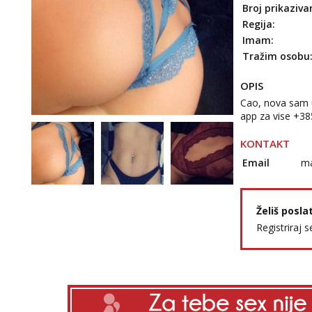
Broj prikaziva
Regija:
Imam:
Tražim osobu
OPIS
Cao, nova sam u
app za vise +3
KONTAKT
Email
ma
Želiš posla
Registriraj s