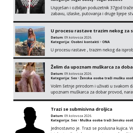
Uspješan i ozbiljan poduzetnik 37god traž
zabavu, izlaske, putovanja i druge lijepe s
zgodna i atraktivna javi se na moj email:
U procesu rastave trazim nekog za 
Datum
: 09.kolovoza 2026.
Kategorija:
Osobni kontakti
ONA
U procesu rastave , trazim nekog da ispr
Želim da upoznam muškarca za doba
Datum
: 09.kolovoza 2026.
Kategorija:
Sex
Ženska osoba traži mušku oso
Volim šetnje prirodom i uživati u svakom da
upoznam muškarca za dobar provod, naravno
tamo, cekam te!
Trazi se submisivna droljica
Datum
: 09.kolovoza 2026.
Kategorija:
Sex
Muška osoba traži žensku oso
Jednostavno je. Trazi se poslusna kujica. V