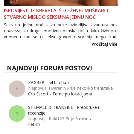
ISPOVIJESTI IZ KREVETA: ŠTO ŽENE I MUŠKARCI
STVARNO MISLE O SEKSU NA JEDNU NOĆ
Seks na jednu noć – za neke uzbudljiva avantura bez
obaveza, za druge emotivna minska polja. Iako živimo u
vremenu kad se o seksu govori otvorenije nego ikad,
tema „jedne noći strasti“ i dalje izaziva burne rasprave. Što
Pročitaj više
zapravo misle žene, a što muškarci? Jesu...
NAJNOVIJI FORUM POSTOVI
ZAGREB - Jel bio tko?
Najnovija: Hvaranin
Prije nekoliko trenutaka
H
Cro Escort - Teme po lokacijama
SHEMALE & TRANSICE - Preporuke i
recenzije
R
Najnovija: Roki123
Prije 6 minuta
Fetish