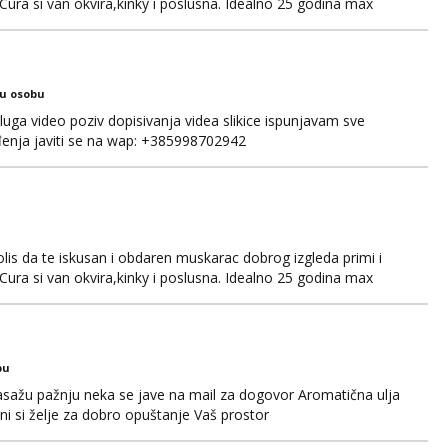
. Cura si van okvira,kinky i poslusna. Idealno 25 godina max
jepotice me ne interesiraju. Stop pederima i slicnima. Stop
m i ukratko o sebi na: naal_naal@yahoo...
ku osobu
luga video poziv dopisivanja videa slikice ispunjavam sve
đenja javiti se na wap: +385998702942
olis da te iskusan i obdaren muskarac dobrog izgleda primi i
. Cura si van okvira,kinky i poslusna. Idealno 25 godina max
jepotice me ne interesiraju. Stop pederima i slicnima. Stop
m i ukratko o sebi na: naal_naal@yaho...
bu
sažu pažnju neka se jave na mail za dogovor Aromatična ulja
ni si želje za dobro opuštanje Vaš prostor