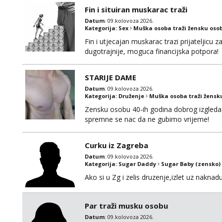
Fin i situiran muskarac traži
Datum
: 09.kolovoza 2026.
Kategorija:
Sex
Muška osoba traži žensku oso
Fin i utjecajan muskarac trazi prijateljic
dugotrajnije, moguca financijska potpora!
STARIJE DAME
Datum
: 09.kolovoza 2026.
Kategorija:
Druženje
Muška osoba traži žensk
Zensku osobu 40-ih godina dobrog izgleda 
spremne se nac da ne gubimo vrijeme!
Curku iz Zagreba
Datum
: 09.kolovoza 2026.
Kategorija:
Sugar Daddy
Sugar Baby (zensko)
Ako si u Zg i zelis druzenje,izlet uz naknad
Par traži musku osobu
Datum
: 09.kolovoza 2026.