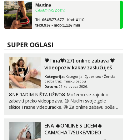
Čekam tvoj poziv!
Tel:
064/677-677
- Kod: #110
tel:0,93€ - mob:1,12€ min
Zara
Razgovaram :)
SUPER OGLASI
Tel:
064/677-677
- Kod: #123
tel:0,93€ - mob:1,12€ min
Obavijesti me kada se oslobodi
💗Tina💗(27) online zabava 💗
videopoziv kakav zaslužuješ
Anđela
Čekam tvoj poziv!
Kategorija:
Kategorija:
Cyber sex
Ženska
osoba traži mušku osobu
Tel:
064/677-677
- Kod: #142
Datum:
01.kolovoza 2026.
tel:0,93€ - mob:1,12€ min
❌NE RADIM NIŠTA UŽIVO❌ Možemo se zajedno
zabaviti preko videopoziva. 😉 Nudim svoje gole
Liliana
slikice i razne videouradke. 🤩 Za online zabavu pošalji
Razgovaram :)
poruku na Whatsapp, Telegram ili Viber. 😎 +385 91
Tel:
064/677-677
- Kod: #69
912 3322 Za provjeru moje autentičnosti možeš me
tel:0,93€ - mob:1,12€ min
ENA 🔥ONLINE S LICEM🔥
vidjeti na videopozivu. 😉 S vama sam vec 5 ...
Obavijesti me kada se oslobodi
CAM/CHAT/SLIKE/VIDEO
Margareta