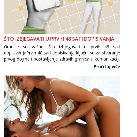
ŠTO IZBJEGAVATI U PRVIH 48 SATI DOPISIVANJA
Granice su važne: Što izbjegavati u prvih 48 sati
dopisivanjaPrvih 48 sati dopisivanja ključni su za stvaranje
prvog dojma i postavljanje zdravih granica u komunikaciji.
Važno je izbjeći prebrzo otkrivanje osobnih ili intimnih
Pročitaj više
informacija, jer nepoznata osoba još nije zaslužila to
povjerenje. Takođe...