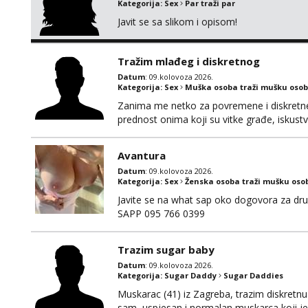
Kategorija:
Sex
Par traži par
Javit se sa slikom i opisom!
Tražim mlađeg i diskretnog
Datum
: 09.kolovoza 2026.
Kategorija:
Sex
Muška osoba traži mušku osob
Zanima me netko za povremene i diskretne s
prednost onima koji su vitke građe, iskustv
maksimalno držim do izgleda, sportski sam 
Avantura
Datum
: 09.kolovoza 2026.
Kategorija:
Sex
Ženska osoba traži mušku oso
Javite se na what sap oko dogovora za dru
SAPP 095 766 0399
Trazim sugar baby
Datum
: 09.kolovoza 2026.
Kategorija:
Sugar Daddy
Sugar Daddies
Muskarac (41) iz Zagreba, trazim diskretn
sam, uspjesan i normalan muskarca koji je s