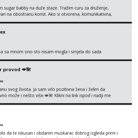
im sugar babby na duže staze. Tražim curu za druženje,
tvari na obostranu korist. Ako si otvorena, komunikativna,
 markodalic37@gmail.com
sex
oba sa mnom ono sto nisam mogla i smjela do sada
r provod 💋🌺
bu
nu svog života. Ja sam vrlo pozitivna žena i želim da
 može i nešto više.💋🌺 Klikni na link ispod i nadji me
bu
olis da te iskusan i obdaren muskarac dobrog izgleda primi i