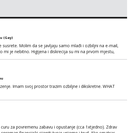
u (Gay)
usrete. Molim da se javljaju samo mlađi i ozbiljni na e-mail,
o mi je nebitno. Higijena i diskrecija su mi na prvom mjestu,
tip.
bu
zenje. Imam svoj prostor trazim ozbiljne i dikskretne. WHAT
u curu za povremenu zabavu i opustanje (cca 1xtjedno). Zdrav
preman financijski cijeniti tvoje vrijeme i trud. Ako smatras