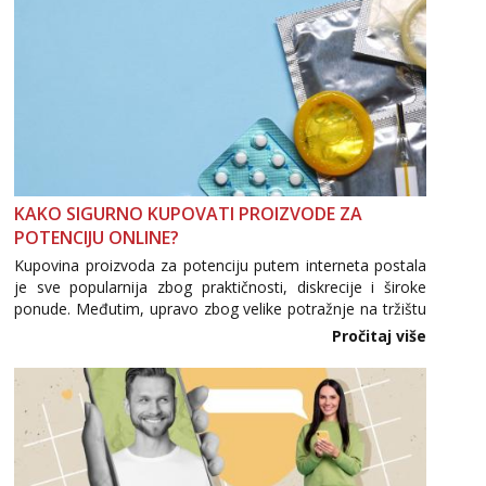
KAKO SIGURNO KUPOVATI PROIZVODE ZA
POTENCIJU ONLINE?
Kupovina proizvoda za potenciju putem interneta postala
je sve popularnija zbog praktičnosti, diskrecije i široke
ponude. Međutim, upravo zbog velike potražnje na tržištu
se pojavljuju i brojni krivotvoreni proizvodi, nepouzdane
Pročitaj više
internetske trgovine te proizvodi nepoznatog podrijetla. ...