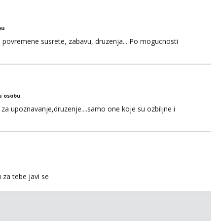
bu
u za povremene susrete, zabavu, druzenja... Po mogucnosti
u osobu
za upoznavanje,druzenje....samo one koje su ozbiljne i
u za tebe javi se