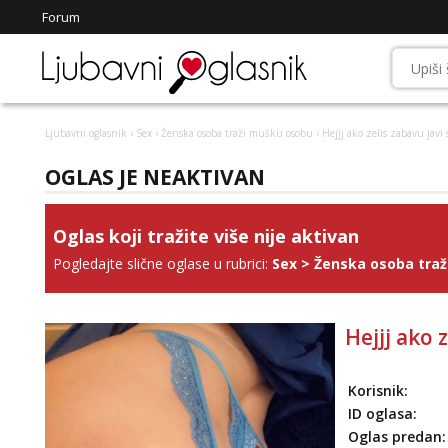
Forum
Ljubavni oglasnik
›
Sex
›
Ženska osoba traži mušku osobu
› Hejjj ako zelis zabavu javi 
OGLAS JE NEAKTIVAN
Oglas koji tražite više nije aktivan
Pogledajte slične oglase u rubrici:
Sex
>
Ženska osoba tra
Hejjj ako 
Korisnik:
ID oglasa:
Oglas predan: