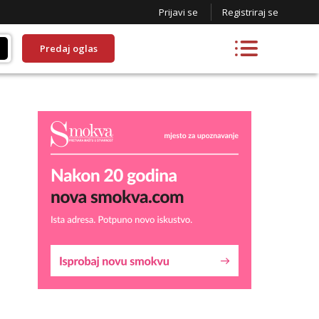
Prijavi se
Registriraj se
Predaj oglas
Liliana
Razgovaram :)