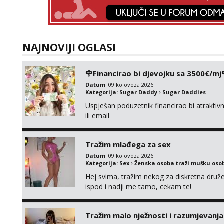
NAJNOVIJI OGLASI
🌹Financirao bi djevojku sa 3500€/mj
Datum
: 09.kolovoza 2026.
Kategorija:
Sugar Daddy
Sugar Daddies
Uspješan poduzetnik financirao bi atrakt
ili email
Tražim mlađega za sex
Datum
: 09.kolovoza 2026.
Kategorija:
Sex
Ženska osoba traži mušku oso
Hej svima, tražim nekog za diskretna druž
ispod i nadji me tamo, cekam te!
Tražim malo nježnosti i razumjevanja