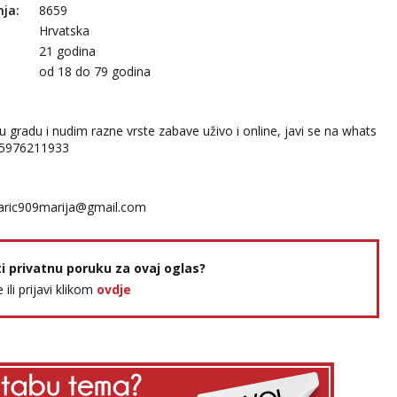
nja:
8659
Hrvatska
21 godina
:
od 18 do 79 godina
 gradu i nudim razne vrste zabave uživo i online, javi se na whats
85976211933
ric909marija@gmail.com
ti privatnu poruku za ovaj oglas?
e ili prijavi klikom
ovdje