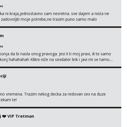
bu
a ni kraja,jednostavno sam nesretna. sve dajem a nista ne
e zadovoljiti moje potrebe,ne trazim puno samo malo
s i njezne poljupce po tijelu koji me jako pale,obozavam kad
ni na link ispod i nadji me tamo, cekam te!
em
bu
nja da bi nasla onog pravoga. Jesi li ti moj pravi, ili te samo
nj hahahahah Klikni niže na sexdater link i javi mi se tamo....
iji
uno vremena. Trazim nekog decka za redovan sex na duze
 cekam te!
j ❤️ VIP Tretman