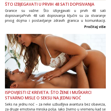
ŠTO IZBJEGAVATI U PRVIH 48 SATI DOPISIVANJA
Granice su važne: Što izbjegavati u prvih 48 sati
dopisivanjaPrvih 48 sati dopisivanja ključni su za stvaranje
prvog dojma i postavljanje zdravih granica u komunikaciji.
Važno je izbjeći prebrzo otkrivanje osobnih ili intimnih
Pročitaj više
informacija, jer nepoznata osoba još nije zaslužila to
povjerenje. Takođe...
ISPOVIJESTI IZ KREVETA: ŠTO ŽENE I MUŠKARCI
STVARNO MISLE O SEKSU NA JEDNU NOĆ
Seks na jednu noć – za neke uzbudljiva avantura bez obaveza,
za druge emotivna minska polja. Iako živimo u vremenu kad se