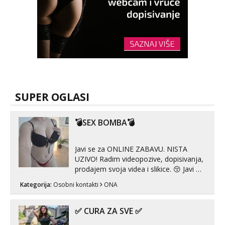
SUPER OGLASI
💣SEX BOMBA💣
Javi se za ONLINE ZABAVU. NISTA
UZIVO! Radim videopozive, dopisivanja,
prodajem svoja videa i slikice. 😚 Javi mi
se porukom na Whatsupp, Viber ili
Kategorija:
Osobni kontakti
ONA
Telegram. +385 91 723 0045
✅ CURA ZA SVE ✅