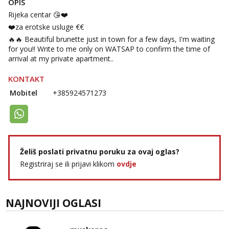
OPIS
Tel:
064/677-677
- Kod: #74
Rijeka centar 😘❤️
tel:0,93€ - mob:1,12€ min
❤️za erotske usluge €€
Obavijesti me kada se oslobodi
🔥🔥 Beautiful brunette just in town for a few days, I'm waiting
Lili
for you!! Write to me only on WATSAP to confirm the time of
Čekam tvoj poziv!
arrival at my private apartment..
Tel:
064/677-677
- Kod: #128
KONTAKT
tel:0,93€ - mob:1,12€ min
Mobitel
+385924571273
Anita
Čekam tvoj poziv!
Tel:
064/677-677
- Kod: #87
tel:0,93€ - mob:1,12€ min
Želiš poslati privatnu poruku za ovaj oglas?
Zara
Čekam tvoj poziv!
Registriraj se ili prijavi klikom
ovdje
Tel:
064/677-677
- Kod: #123
tel:0,93€ - mob:1,12€ min
NAJNOVIJI OGLASI
Anđela
Čekam tvoj poziv!