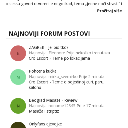
o seksu govori otvorenije nego ikad, tema „jedne noći strasti“ i
dalje izaziva burne rasprave. Što zapravo misle žene, a što
Pročitaj više
muškarci? Jesu...
NAJNOVIJI FORUM POSTOVI
ZAGREB - Jel bio tko?
Najnovija: Eleonore
Prije nekoliko trenutaka
E
Cro Escort - Teme po lokacijama
Pohotna kučka
Najnovija: mirko_svemirko
Prije 2 minuta
M
Cro Escort - Teme o pojedinoj curi, paru,
salonu
Beograd Masaze - Review
Najnovija: noname12345
Prije 17 minuta
N
Masaža i striptiz
Onlyfans djevojke