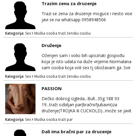
Trazim zenu za druzenje
želiš – javi se privatno s kratkim opisom i
fotografijom.
Trazi se zena za druzenje moguce i nesto vise
javi se na whatsapp 0958948506
Kategorija:
Sex
Muška osoba traži žensku osobu
Druženje
Oženjen sam i volio bih upoznati gospođu
koja je isto udata na duže vrijeme.Normalana
sam osoba koja voli sex tj obožavam ga .Sve
ostalo možemo srediti u hodu naravno
Kategorija:
Sex
Muška osoba traži žensku osobu
diskrecija mi je najvažnija.Prostor je moj
.Molim samo normalne osobe bez nekih
PASSION
bonova zahtjeva i traženja novca sa bilo koje
strane.Ajmo uživati i svatko svojim putem
Dečko dobrog izgleda...Bull...35g 188 93
19...traži ozbiljan par(bračni/ljubavni)za
druženje(TROJKA ili CUCKOLD)...može se javit
i solo Ž...kojoj fali uzbuđenja i
Kategorija:
Sex
Muška osoba traži par
strasti...područje otoka Murtera i bliža
okolica...WhatsApp...Telegram
Dali ima bračni par za druzenje