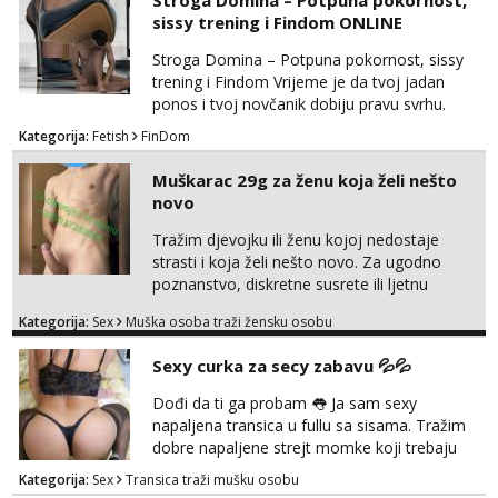
Stroga Domina – Potpuna pokornost,
isključivo ozbiljni, solventni i poslušni subovi
sissy trening i Findom ONLINE
koji žude za strogim zapovijedima, sissy
transformacijom (rublje, elegancija) i
Stroga Domina – Potpuna pokornost, sissy
potpunim psiholo...
trening i Findom Vrijeme je da tvoj jadan
ponos i tvoj novčanik dobiju pravu svrhu.
Inteligentna, hladna i beskompromisna
Kategorija:
Fetish
FinDom
Domina preuzima potpunu kontrolu nad
tvojim umom i financijama. Zanimaju me
Muškarac 29g za ženu koja želi nešto
isključivo ozbiljni, solventni i poslušni subovi
novo
koji žude za strogim zapovijedima, sissy
transformacijom (rublje, elegancija) i
Tražim djevojku ili ženu kojoj nedostaje
potpunim psihološkim treni...
strasti i koja želi nešto novo. Za ugodno
poznanstvo, diskretne susrete ili ljetnu
avanturu. U dobroj sam formi vrlo izdržljiv i
Kategorija:
Sex
Muška osoba traži žensku osobu
uredan. Slobodna ili zauzeta, dobrodošla. Prvi
kontakt porukom whatsapp, viber ili SMS,
Sexy curka za secy zabavu 💦💦
kasnije može poziv. Sl. Brod moj prostor
Zagreb i ostatak Hrvatske mobilan !
Dođi da ti ga probam 👅 Ja sam sexy
𝗡𝗮𝗽𝗼𝗺𝗲𝗻𝗮 tražim samo žene...
napaljena transica u fullu sa sisama. Tražim
dobre napaljene strejt momke koji trebaju
diskretno pražnjenje kite. Samo za dobre
Kategorija:
Sex
Transica traži mušku osobu
frajere koji drže do sebe. Imaj neku sliku.