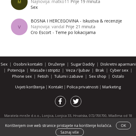
Najnovija: matko11
Prije 19 minuta
M
Sex
BOSNA I HERCEGOVINA - Iskustva & recenzije
Najnovija: vandal
Prije 21 minuta
V
Cro Escort - Teme po lokacijama
Sex
|
Osobni kontakti
|
Druženje
|
Sugar Daddy
|
Diskretni aparmani
|
Potencija
|
Masaže i striptiz
|
Veza / ljubav
|
Brak
|
Cyber sex
|
Phone sex
|
Fetish
|
Tulumi i zabave
|
Sex shop
|
Ostalo
Uvjeti korištenja
|
Kontakt
|
Polica privatnosti
|
Marketing
Maratela mreže d.o.o., Lonjica, Lonjica 33, Hrvatska, 072/700700, Mlađima od 18
godina zabranjeno je pregledavanje stranice i svih njenih dijelova.
Korištenjem ove web stranice pristajete na korištenje kolačića.
OK
Partnerski portali:
osobnikontakti.com
|
hotline.hr
|
ThePornDude.com
Saznaj više