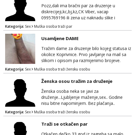
Pozz,dali ima bračni par za druzenje u
diskrecijeji,kc,bj,kz,CK Viber, vacap
0995769196 ili zena uz naknadu slike i
dopisivanje ne zanima me
Kategorija:
Sex
Muška osoba traži par
Usamljene DAME
Tražim dame za druzenje bilo kojeg statusa iz
okolice Koprivnice. Prvo javljanje na mail sa
slikom i opisom pa razmijenimo brojeve.
Muski i bonovi STOP.
Kategorija:
Sex
Muška osoba traži žensku osobu
Ženska osou tražim za druženje
Ženska osoba neka se javi za
druženje...Ljubljenje maženje,sex.. Godine
nisu bitne napominjem. Bez plačanja..
ZAGREB-okolica. Javite se na whatsapp viber
Kategorija:
Sex
Muška osoba traži žensku osobu
sms 0995323582
Traži se otkačen par
Otkačen dečko 33 god iz zagreba sa malo