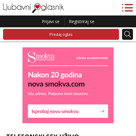
Prijavi se
Registriraj se
Predaj oglas
Lucija
Čekam tvoj poziv!
Tel:
064/677-677
- Kod: #136
tel:0,93€ - mob:1,12€ min