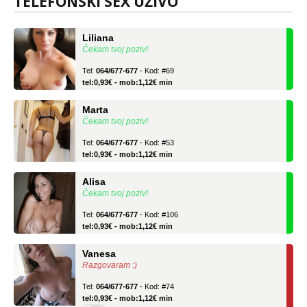
TELEFONSKI SEX UŽIVO
Liliana
Čekam tvoj poziv!
Tel:
064/677-677
- Kod: #69
tel:0,93€ - mob:1,12€ min
Marta
Čekam tvoj poziv!
Tel:
064/677-677
- Kod: #53
tel:0,93€ - mob:1,12€ min
Alisa
Čekam tvoj poziv!
Tel:
064/677-677
- Kod: #106
tel:0,93€ - mob:1,12€ min
Vanesa
Razgovaram :)
Tel:
064/677-677
- Kod: #74
tel:0,93€ - mob:1,12€ min
Obavijesti me kada se oslobodi