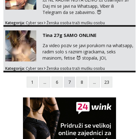
Daj mi se javi na Whatsapp, Viber ili
Telegram da se zabavimo. 😇
+385919123322 Možemo zajedno na
Kategorija:
Cyber sex
Ženska osoba traži mušku osobu
videopoziv ili se možemo dopisivati uz slanje
sexi slikica. 🤫 Prodajem svoje gole slike,
Tina 27g SAMO ONLINE
videa, gacice i carapice 🤑 🤬 NE RADIM
UŽIVO🤬 🤬 NE RADIM UŽIVO🤬 🤬 NE
Za video poziv se javi porukom na whatsapp,
RADIM UŽIVO🤬 🤬 NE RADIM UŽIVO🤬 🤬
radim solo s raznim igrackama, seks
NE RADIM UŽIVO🤬...
masinom, fetise 😈 stopala, JOI,
dominacija..ili kako god voliš 😉 Slike s licem
Kategorija:
Cyber sex
Ženska osoba traži mušku osobu
u svim kombinacijama❗videa raznih na
biranje❗cam2cam koji još nisi doživio❗vruće
1
...
6
7
8
...
23
tipkanje❗radim materijal po želji 😈 Radim
PROVJERU AUTENTIČNOSTI video pozivom
NIŠTA UŽIVO ME NE ZANIMA Čekam te 😘
091 912 3322...