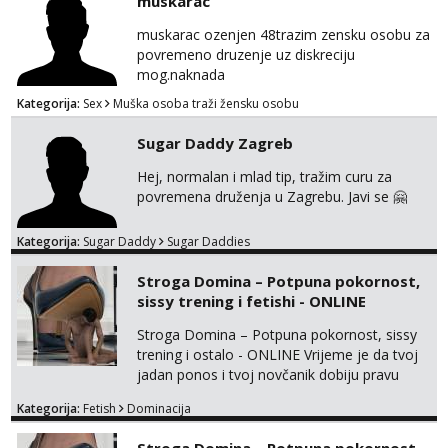
muskarac
Tel:
064/677-677
- Kod: #142
tel:0,93€ - mob:1,12€ min
muskarac ozenjen 48trazim zensku osobu za
povremeno druzenje uz diskreciju
mog.naknada
Kategorija:
Sex
Muška osoba traži žensku osobu
Sugar Daddy Zagreb
Hej, normalan i mlad tip, tražim curu za
povremena druženja u Zagrebu. Javi se 🤗
Kategorija:
Sugar Daddy
Sugar Daddies
Stroga Domina – Potpuna pokornost,
sissy trening i fetishi - ONLINE
Stroga Domina – Potpuna pokornost, sissy
trening i ostalo - ONLINE Vrijeme je da tvoj
jadan ponos i tvoj novčanik dobiju pravu
svrhu. Inteligentna, hladna i beskompromisna
Kategorija:
Fetish
Dominacija
Domina preuzima potpunu kontrolu nad
tvojim umom i financijama. Zanimaju me