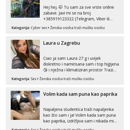
Hej hej. 🤭 Tu sam za sve vrste online
zabave. Javi mi se na broj
+385919123322 (Telegram, Viber ili
Whatsapp). 🤙 NE javljaj se na uzivo.
Kategorija:
Cyber sex
Ženska osoba traži mušku osobu
Hvala.
Laura u Zagrebu
Ciao ja sam Laura 27 g i uvijek
diskretno i namirisana sam i top higijena
😘 i nježna i klimatiziran prostor Trazim
sex za nagradu Radim klasican sex
Kategorija:
Sex
Ženska osoba traži mušku osobu
Pusenje i gutanje sperme Erotsko rublje
imam uvijek Lizati me mozes i ljubiti po
tijelu Iskljucivo neradim analni !!! I
Volim kada sam puna kao paprika
neljubim se Wha...
Napaljena studentica traži napaljenka
kao što sam i ja! Volim kada sam puna
kao paprika, izdržljiva sam i nikada mi
nije dosta seksa. Volim grubi seks i više
Kategorija:
Sex
Ženska osoba traži mušku osobu