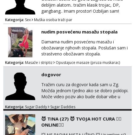
debljim alatom.. tražim klasik trojac, DP,
gangbang.. Imam prostor! Ozbiljan sam!
Kondomi i higijena od mene zajamceni :)
Kategorija:
Sex
Muška osoba traži par
Može i normalna dama/cura koja voli
swingati! :) 0924510862
nudim posvećenu masažu stopala
Damama nudim posvećenu masažu i
obožavanje njihovih stopala. Poslušan sam i
strastveno obožavam stopala.
Kategorija:
Masaže i striptiz
Opustajuce masaze (pruza muskarac)
dogovor
Tražim curu za dogovor kada sam u Zg.
Možda jednom tjedno ako se dobro poklopi.
Može video poziv ako bude dobar vibe u
porukama jer me zanimaju samo konkretne
Kategorija:
Sugar Daddy
Sugar Daddies
ponude. Moje preference su duga kosa, do
50ak kg, 165-175cm, oko 25g i da nisi pušač.
😈 TINA (27) 😈 TVOJA HOT CURA ❤️‍🔥
Eventualne iznimke mogu biti zbog dobre
ONLINE❤️‍🔥
osobnosti i iskrene komunikacije. Tg:
@m49229
💥 NE RADIM NISTA UŽIVO 💥 Usamljen si?