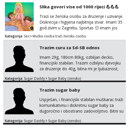
Pozivi i poruke bez slike - nema odgovora.
Slika govori vise od 1000 rijeci 💪💪💪
Pojebi me Poruke WhatsApp: 0998667649
Trazi se ženska osobu za druzenje i uzivanje.
Diskrecija i higijena najbitnija stvar. Imam 35
god.zivim u Zagrebu. Sportas 🙂 imam jos
kondicije 🤣 Za sve informacije i dogovore na
Kategorija:
Sex
Muška osoba traži žensku osobu
mail I molim samo ozbiljne i zainteresirane
😉!! I molim takoder da se ne javljaju muski!!!
Trazim curu za Sd-SB odnos
Pozdrav
Imam 29g, 180cm 80kg, ozbiljan decko,
financijski stabilan. Trazim ozbiljnu djevojku
za druzenje do 40g, bitna mi je ljubaznost,
kemija, atraktivnost. Molim da mi se
Kategorija:
Sugar Daddy
Sugar Baby (zensko)
predstavis sa opisom i slikom, o nagradi
mozemo preko emaila pricat.
Trazim sugar baby
Uspješan, i financijski stabilan muškarac traži
komunikativnu i diskretnu sugar baby za
dugoročno i obostrano zadovoljstvo. Bitni su
mi kemija, povjerenje, diskrecija i jasan
Kategorija:
Sugar Daddy
Sugar Baby (zensko)
dogovor bez komplikacija. Nagrada
financijska se podrazumjeva. Ako znaš što