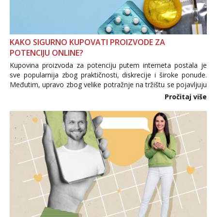
KAKO SIGURNO KUPOVATI PROIZVODE ZA
POTENCIJU ONLINE?
Kupovina proizvoda za potenciju putem interneta postala je
sve popularnija zbog praktičnosti, diskrecije i široke ponude.
Međutim, upravo zbog velike potražnje na tržištu se pojavljuju
i brojni krivotvoreni proizvodi, nepouzdane internetske
Pročitaj više
trgovine te proizvodi nepoznatog podrijetla. ...