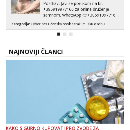
Pozdrav, Javi se porukom na br.
+385919977166 za online druženje
samnom. WhatsApp 👉+385919977166
Telegram 👉@enafriedrichkis Radim
Kategorija:
Cyber sex
Ženska osoba traži mušku osobu
videopozive s licem, solo i s partnerom,
kolegicama (Tina&Natali), razne
kombinacije halteri, haljine, štikle,
samostojeće itd. Nudim svakakva videa
seksa, puš...
NAJNOVIJI ČLANCI
KAKO SIGURNO KUPOVATI PROIZVODE ZA