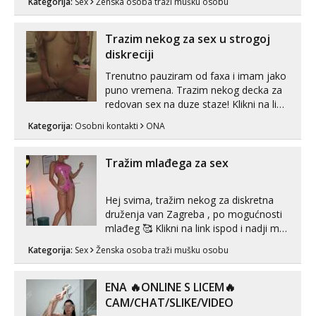
Kategorija:
Sex
Ženska osoba traži mušku osobu
zadovoljiti moje potrebe,ne trazim puno
samo malo njeznosti i razumjevanja.
volim njezan seks i njezne poljupce po
Trazim nekog za sex u strogoj
tijelu koji me jako pale,obozavam kad
diskreciji
muskar...
Trenutno pauziram od faxa i imam jako
puno vremena. Trazim nekog decka za
redovan sex na duze staze! Klikni na link
ispod i nadji me tamo, cekam te!
Kategorija:
Osobni kontakti
ONA
Tražim mlađega za sex
Hej svima, tražim nekog za diskretna
druženja van Zagreba , po mogućnosti
mlađeg 🥰 Klikni na link ispod i nadji me
tamo, cekam te!
Kategorija:
Sex
Ženska osoba traži mušku osobu
ENA 🔥ONLINE S LICEM🔥
CAM/CHAT/SLIKE/VIDEO