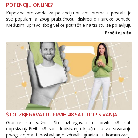
POTENCIJU ONLINE?
Kupovina proizvoda za potenciju putem interneta postala je
sve popularnija zbog praktičnosti, diskrecije i široke ponude.
Međutim, upravo zbog velike potražnje na tržištu se pojavljuju
i brojni krivotvoreni proizvodi, nepouzdane internetske
Pročitaj više
trgovine te proizvodi nepoznatog podrijetla. ...
ŠTO IZBJEGAVATI U PRVIH 48 SATI DOPISIVANJA
Granice su važne: Što izbjegavati u prvih 48 sati
dopisivanjaPrvih 48 sati dopisivanja ključni su za stvaranje
prvog dojma i postavljanje zdravih granica u komunikaciji.