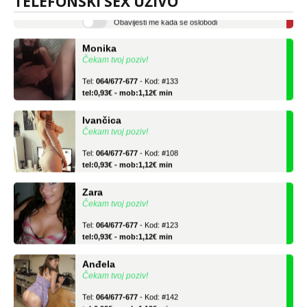
TELEFONSKI SEX UŽIVO
Obavijesti me kada se oslobodi
Monika
Čekam tvoj poziv!
Tel:
064/677-677
- Kod: #133
tel:0,93€ - mob:1,12€ min
Ivančica
Čekam tvoj poziv!
Tel:
064/677-677
- Kod: #108
tel:0,93€ - mob:1,12€ min
Zara
Čekam tvoj poziv!
Tel:
064/677-677
- Kod: #123
tel:0,93€ - mob:1,12€ min
Anđela
Čekam tvoj poziv!
Tel:
064/677-677
- Kod: #142
tel:0,93€ - mob:1,12€ min