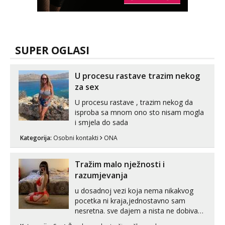
SUPER OGLASI
U procesu rastave trazim nekog
za sex
U procesu rastave , trazim nekog da
isproba sa mnom ono sto nisam mogla
i smjela do sada
Kategorija:
Osobni kontakti
ONA
Tražim malo nježnosti i
razumjevanja
u dosadnoj vezi koja nema nikakvog
pocetka ni kraja,jednostavno sam
nesretna. sve dajem a nista ne dobivam
za uzvrat.trazim muskarca koji ce