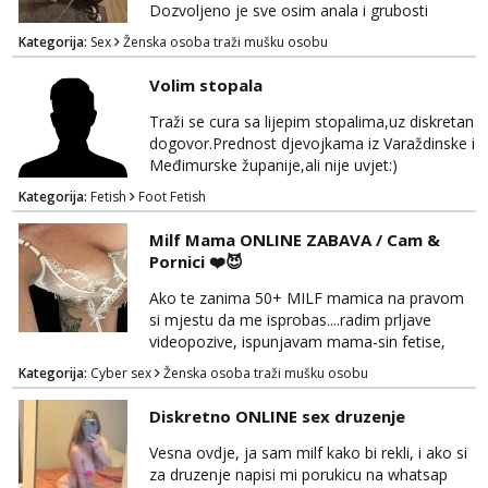
Dozvoljeno je sve osim anala i grubosti
Prodajem i svoja videa ako nekog zanima Za
Kategorija:
Sex
Ženska osoba traži mušku osobu
dogovor javite se na wocap 0919282417
Volim stopala
Traži se cura sa lijepim stopalima,uz diskretan
dogovor.Prednost djevojkama iz Varaždinske i
Međimurske županije,ali nije uvjet:)
Kategorija:
Fetish
Foot Fetish
Milf Mama ONLINE ZABAVA / Cam &
Pornici ❤️😈
Ako te zanima 50+ MILF mamica na pravom
si mjestu da me isprobas....radim prljave
videopozive, ispunjavam mama-sin fetise,
dominacija, hotchat, saljem ti svoje gole
Kategorija:
Cyber sex
Ženska osoba traži mušku osobu
slikice i videe ako zelis, a mozes i dobiti gacice
od mamice ako me zamolis... 🔥🫦 NE RADIM
Diskretno ONLINE sex druzenje
UZIVO...Javi se na wapp 091 548 3275,
mamica te ceka da ispunim sve tvoje zelje 😽
Vesna ovdje, ja sam milf kako bi rekli, i ako si
za druzenje napisi mi porukicu na whatsap