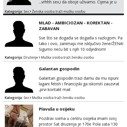
...vrhhh sex,i da oboje uživamo. Cijena je u
skladu sa time . TVOJ PROSTOR U ZAGREBU
Kategorija:
Sex
Ženska osoba traži mušku osobu
Procjeni jesi li ti taj .?! Ja bi jednog ali
kvalitetnog. Prirodne veće grudi i prcasta
MLAD - AMBICIOZAN - KOREKTAN -
guza ... Javi se 🔥Samo na mail.
ZABAVAN
Sve što se događa se događa s razlogom. Pa
tako i ovo, zanimaju me isključivo žene/ŽENA!
Sigurno neću bit s njih 10 odjednom!
Kategorija:
Druženje
Muška osoba traži žensku osobu
Galantan gospodin
Galantan gospodin trazi damu da mu ispuni
lagani fetish i financijski ga iskoristi zauzvrat
,prvi kontakt mail
Kategorija:
Sex
Muška osoba traži žensku osobu
Plavuša u osijeku
Pozdrav svima u centru osijeka imam svoj
prostor Sat druzenja je 170e Pola sata 130