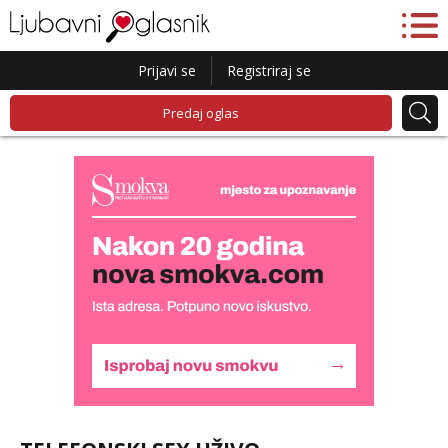
Prijavi se
Registriraj se
Predaj oglas
Lucija
Razgovaram :)
Tel:
064/677-677
- Kod: #136
tel:0,93€ - mob:1,12€ min