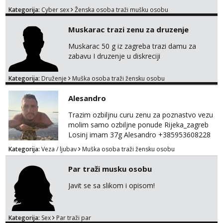
squirting anal slike i videa razne igrice s
Kategorija:
Cyber sex
Ženska osoba traži mušku osobu
partnerom ili partnericom te naši porno
uradci. Javi se porukom na wapp i zakaži svoj
Muskarac trazi zenu za druzenje
termin. P.S. tražit ćeš me još 🫠💦
Muskarac 50 g iz zagreba trazi damu za
zabavu I druzenje u diskreciji
Kategorija:
Druženje
Muška osoba traži žensku osobu
Alesandro
Trazim ozbiljnu curu zenu za poznastvo vezu
molim samo ozbiljne ponude Rijeka_zagreb
Losinj imam 37g Alesandro +385953608228
💪💪
Kategorija:
Veza / ljubav
Muška osoba traži žensku osobu
Par traži musku osobu
Javit se sa slikom i opisom!
Kategorija:
Sex
Par traži par