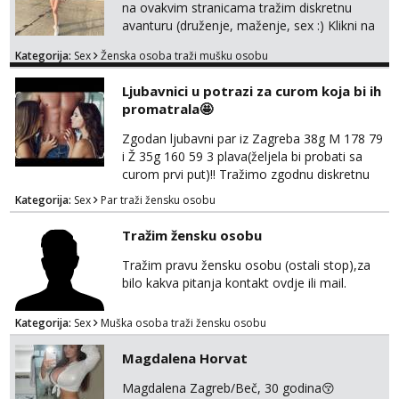
na ovakvim stranicama tražim diskretnu
avanturu (druženje, maženje, sex :) Klikni na
link ispod i nadji me tamo, cekam te!
Kategorija:
Sex
Ženska osoba traži mušku osobu
Ljubavnici u potrazi za curom koja bi ih
promatrala🤩
Zgodan ljubavni par iz Zagreba 38g M 178 79
i Ž 35g 160 59 3 plava(željela bi probati sa
curom prvi put)!! Tražimo zgodnu diskretnu
curu koja bi nas promatrala dok imamo
Kategorija:
Sex
Par traži žensku osobu
žestok odnos. Može se pridruziti ali i ne
mora.Bitno da uzivamo diskretno anonimno
Tražim žensku osobu
bez upoznavanja puno.Sliku mozemo
razmjeniti,ali najbolje uzivo se upoznati. Na
Tražim pravu žensku osobu (ostali stop),za
goo smo do 15.8 poslije tog mozemo se
bilo kakva pitanja kontakt ovdje ili mail.
druziti,javi se na mail il...
Kategorija:
Sex
Muška osoba traži žensku osobu
Magdalena Horvat
Magdalena Zagreb/Beč, 30 godina😚