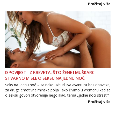
Važno je izbjeći prebrzo otkrivanje osobnih ili intimnih
Pročitaj više
informacija, jer nepoznata osoba još nije zaslužila to
povjerenje. Takođe...
ISPOVIJESTI IZ KREVETA: ŠTO ŽENE I MUŠKARCI
STVARNO MISLE O SEKSU NA JEDNU NOĆ
Seks na jednu noć – za neke uzbudljiva avantura bez obaveza,
za druge emotivna minska polja. Iako živimo u vremenu kad se
o seksu govori otvorenije nego ikad, tema „jedne noći strasti“ i
dalje izaziva burne rasprave. Što zapravo misle žene, a što
Pročitaj više
muškarci? Jesu...