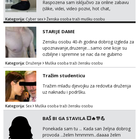
Raspozena sam isključivo za online zabavu
(slike, videi, video pozivi, hot chat,
ispunjavanje zelja raznih i fetisa)💦 Slike na
Kategorija:
Cyber sex
Ženska osoba traži mušku osobu
oglasu su MOJE❗ Instagram:
@MagdalenaMagyy Javite mi se porukom na
STARIJE DAME
TELEGRAM: @MagdalenaMagy 👈
(ODGOVARAM JAKO BRZO TU I TU PISITE
Zensku osobu 40-ih godina dobrog izgleda za
AKO STE ZA ZABAVU)🔥 Moguće
upoznavanje,druzenje....samo one koje su
verifkovanje prije zabave✅ JAVI MI SE I
ozbiljne i spremne se nac da ne gubimo
ISPUNI SVOJE NAJVECE FANTAZIJE😈 CEKA...
vrijeme!
Kategorija:
Druženje
Muška osoba traži žensku osobu
Tražim studenticu
Tražim mlađu djevojku za redovita druženja
uz naknadu i podršku.
Kategorija:
Sex
Muška osoba traži žensku osobu
BAŠ BI GA STAVILA 💥🔥🎊💪
Ponekada sam tu ... Kada san željna dobrog
provoda ...želim hmmmm...daaaa želim