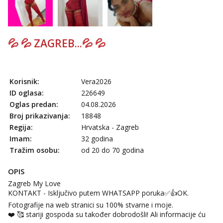
Anđela
Čekam tvoj poziv!
Tel:
064/677-677
- Kod: #142
💦 💦 ZAGREB...💦 💦
tel:0,93€ - mob:1,12€ min
Korisnik:
Vera2026
ID oglasa:
226649
Oglas predan:
04.08.2026
Broj prikazivanja:
18848
Regija:
Hrvatska - Zagreb
Imam:
32 godina
Tražim osobu:
od 20 do 70 godina
OPIS
Zagreb My Love
KONTAKT - Isključivo putem WHATSAPP poruka✅️👍OK.
Fotografije na web stranici su 100% stvarne i moje.
❤️ 🥰 stariji gospoda su također dobrodošli! Ali informacije ću