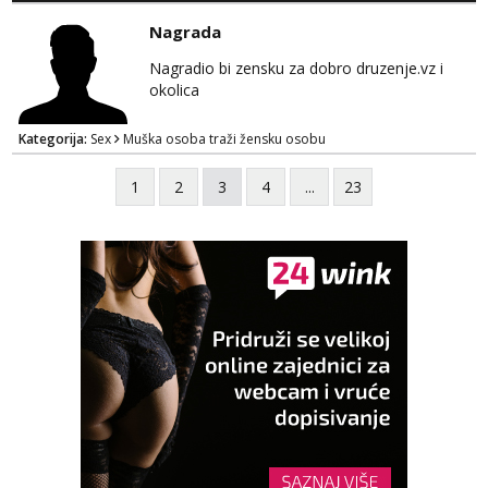
Nagrada
Nagradio bi zensku za dobro druzenje.vz i
okolica
Kategorija:
Sex
Muška osoba traži žensku osobu
1
2
3
4
...
23