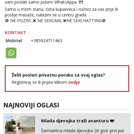
vam poslati samo putem WhatsAppa. ❗️❗️❗️
Samo u mom stanu; čista kupaonica i ručnici za vas prije ili
poslije masaže, nalazim se u centru grada.
🚫 NE POZIVI ,❌️ NE SEXCAM, ❌️NE SEXCHATTING🚫
KONTAKT
Mobitel
+385924711463
Želiš poslati privatnu poruku za ovaj oglas?
Registriraj se ili prijavi klikom
ovdje
NAJNOVIJI OGLASI
Mlada djevojka traži avanturu ❤️
Šarmantna mlada djevojka 26 god. prvi put