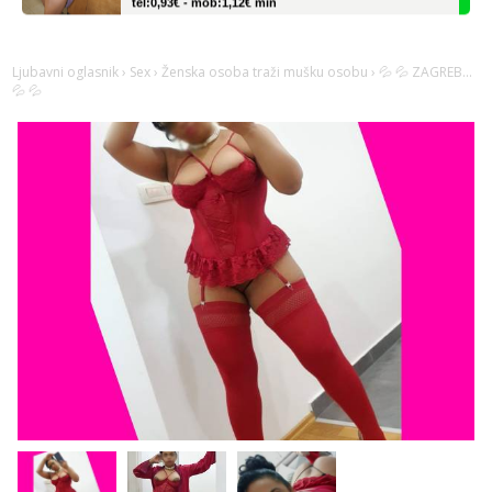
Lucija
Razgovaram :)
Ljubavni oglasnik
›
Sex
›
Ženska osoba traži mušku osobu
› 💦 💦 ZAGREB...
Tel:
064/677-677
- Kod: #136
💦 💦
tel:0,93€ - mob:1,12€ min
Obavijesti me kada se oslobodi
Monika
Čekam tvoj poziv!
Tel:
064/677-677
- Kod: #133
tel:0,93€ - mob:1,12€ min
Ivančica
Čekam tvoj poziv!
Tel:
064/677-677
- Kod: #108
tel:0,93€ - mob:1,12€ min
Zara
Čekam tvoj poziv!
Tel:
064/677-677
- Kod: #123
tel:0,93€ - mob:1,12€ min