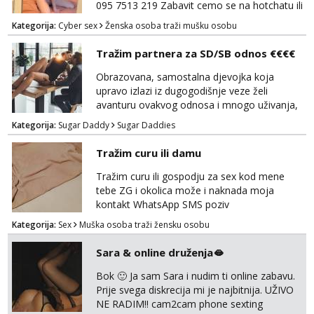
095 7513 219 Zabavit cemo se na hotchatu ili
videopozivu a saljem i gacice i gole slikice :)
Kategorija:
Cyber sex
Ženska osoba traži mušku osobu
NE UZIVO!
Tražim partnera za SD/SB odnos €€€€
Obrazovana, samostalna djevojka koja
upravo izlazi iz dugogodišnje veze želi
avanturu ovakvog odnosa i mnogo uživanja,
poklona, pažnje i putovanja. Moguća i
Kategorija:
Sugar Daddy
Sugar Daddies
poslovna saradnja ako nam se interesi
poklapaju. Mnogo senzualnosti i lijepe
Tražim curu ili damu
energije. Javite mi se sa opisom što opširnijim
jer od toga ovisi da li ću odgovoriti. Isključivo
Tražim curu ili gospodju za sex kod mene
tražim nekoga za duži vremenski period.
tebe ZG i okolica može i naknada moja
Naravno njegovanog i galantn...
kontakt WhatsApp SMS poziv
Kategorija:
Sex
Muška osoba traži žensku osobu
Sara & online druženja🫦
Bok 🙂 Ja sam Sara i nudim ti online zabavu.
Prije svega diskrecija mi je najbitnija. UŽIVO
NE RADIM!! cam2cam phone sexting