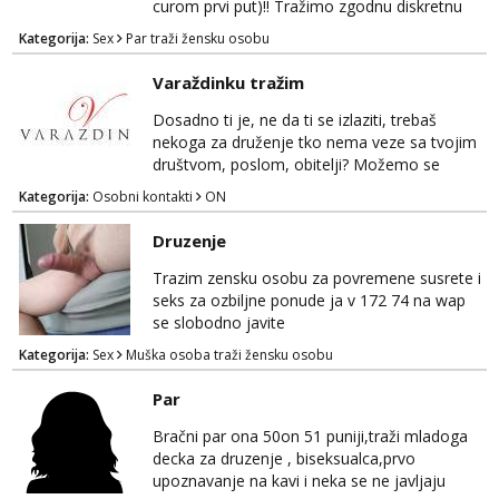
curom prvi put)!! Tražimo zgodnu diskretnu
curu koja bi nas promatrala dok imamo
Kategorija:
Sex
Par traži žensku osobu
žestok odnos. Može se pridruziti ali i ne
mora.Bitno da uzivamo diskretno anonimno
Varaždinku tražim
bez upoznavanja puno.Sliku mozemo
razmjeniti,ali najbolje uzivo se upoznati. Na
Dosadno ti je, ne da ti se izlaziti, trebaš
goo smo do 15.8 poslije tog mozemo se
nekoga za druženje tko nema veze sa tvojim
druziti,javi se na mail il...
društvom, poslom, obitelji? Možemo se
podružiti i zabaviti na razne načine. Makni se
Kategorija:
Osobni kontakti
ON
od svakodnevice samnom. Javi se na
Whatsapp. Samo Varaždin i okolica.
Druzenje
Trazim zensku osobu za povremene susrete i
seks za ozbiljne ponude ja v 172 74 na wap
se slobodno javite
Kategorija:
Sex
Muška osoba traži žensku osobu
Par
Bračni par ona 50on 51 puniji,traži mladoga
decka za druzenje , biseksualca,prvo
upoznavanje na kavi i neka se ne javljaju