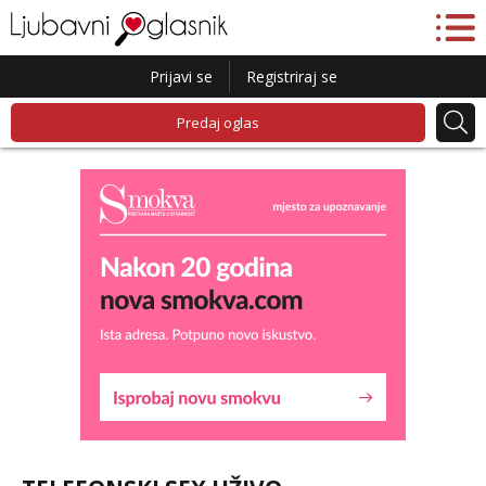
Prijavi se
Registriraj se
Predaj oglas
Liliana
Razgovaram :)
Tel:
064/677-677
- Kod: #69
tel:0,93€ - mob:1,12€ min