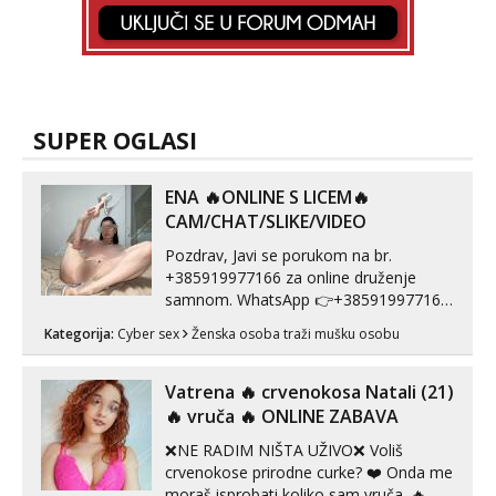
SUPER OGLASI
ENA 🔥ONLINE S LICEM🔥
CAM/CHAT/SLIKE/VIDEO
Pozdrav, Javi se porukom na br.
+385919977166 za online druženje
samnom. WhatsApp 👉+385919977166
Telegram 👉@enafriedrichkis Radim
Kategorija:
Cyber sex
Ženska osoba traži mušku osobu
videopozive s licem, solo i s partnerom,
kolegicama (Tina&Natali), razne
kombinacije halteri, haljine, štikle,
Vatrena ‎️‍🔥 crvenokosa Natali (21)
samostojeće itd. Nudim svakakva videa
‎️‍🔥 vruča‎ ️‍🔥 ONLINE ZABAVA
seksa, puš...
❌NE RADIM NIŠTA UŽIVO❌ Voliš
crvenokose prirodne curke? ❤️ Onda me
moraš isprobati koliko sam vruča.‎ ️‍🔥