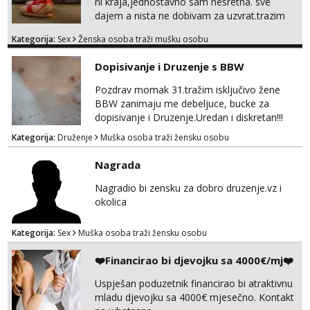
ni kraja,jednostavno sam nesretna. sve
dajem a nista ne dobivam za uzvrat.trazim
muskarca koji ce zadovoljiti moje potrebe,ne
Kategorija:
Sex
Ženska osoba traži mušku osobu
trazim puno samo malo njeznosti i
razumjevanja. volim njezan seks i njezne
Dopisivanje i Druzenje s BBW
poljupce po tijelu koji me jako
pale,obozavam kad muskarac preuzme
Pozdrav momak 31.tražim isključivo žene
kontrolu . javi se :) Klikni na link ispod i nadji
BBW zanimaju me debeljuce, bucke za
me tamo, cekam te!
dopisivanje i Druzenje.Uredan i diskretan!!!
Kategorija:
Druženje
Muška osoba traži žensku osobu
Nagrada
Nagradio bi zensku za dobro druzenje.vz i
okolica
Kategorija:
Sex
Muška osoba traži žensku osobu
❤️Financirao bi djevojku sa 4000€/mj❤️
Uspješan poduzetnik financirao bi atraktivnu
mladu djevojku sa 4000€ mjesečno. Kontakt