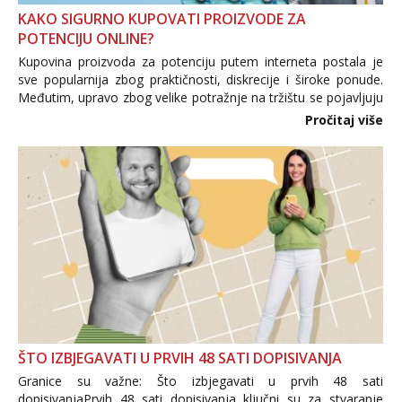
KAKO SIGURNO KUPOVATI PROIZVODE ZA
POTENCIJU ONLINE?
Kupovina proizvoda za potenciju putem interneta postala je
sve popularnija zbog praktičnosti, diskrecije i široke ponude.
Međutim, upravo zbog velike potražnje na tržištu se pojavljuju
i brojni krivotvoreni proizvodi, nepouzdane internetske
Pročitaj više
trgovine te proizvodi nepoznatog podrijetla. ...
ŠTO IZBJEGAVATI U PRVIH 48 SATI DOPISIVANJA
Granice su važne: Što izbjegavati u prvih 48 sati
dopisivanjaPrvih 48 sati dopisivanja ključni su za stvaranje