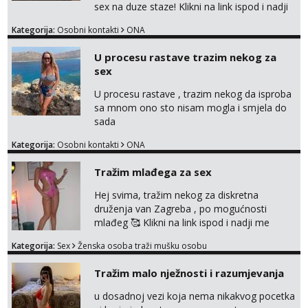
sex na duze staze! Klikni na link ispod i nadji
me tamo, cekam te!
Kategorija:
Osobni kontakti
ONA
U procesu rastave trazim nekog za
sex
U procesu rastave , trazim nekog da isproba
sa mnom ono sto nisam mogla i smjela do
sada
Kategorija:
Osobni kontakti
ONA
Tražim mlađega za sex
Hej svima, tražim nekog za diskretna
druženja van Zagreba , po mogućnosti
mlađeg 🥰 Klikni na link ispod i nadji me
tamo, cekam te!
Kategorija:
Sex
Ženska osoba traži mušku osobu
Tražim malo nježnosti i razumjevanja
u dosadnoj vezi koja nema nikakvog pocetka