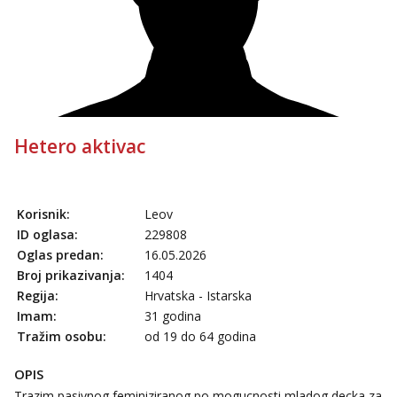
Obavijesti me kada se oslobodi
Žana
Čekam tvoj poziv!
Tel:
064/677-677
- Kod: #135
tel:0,93€ - mob:1,12€ min
Zara
Hetero aktivac
Čekam tvoj poziv!
Tel:
064/677-677
- Kod: #123
tel:0,93€ - mob:1,12€ min
Korisnik:
Leov
Anđela
ID oglasa:
229808
Čekam tvoj poziv!
Oglas predan:
16.05.2026
Tel:
064/677-677
- Kod: #142
Broj prikazivanja:
1404
tel:0,93€ - mob:1,12€ min
Regija:
Hrvatska - Istarska
Imam:
31 godina
Tražim osobu:
od 19 do 64 godina
OPIS
Trazim pasivnog feminiziranog po mogucnosti mladog decka za