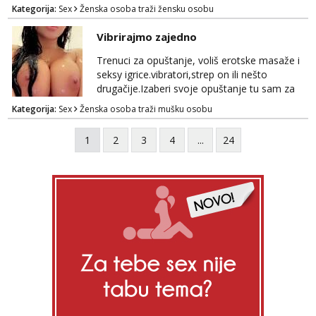
stariji od 30 godina
Kategorija:
Sex
Ženska osoba traži žensku osobu
Vibrirajmo zajedno
Trenuci za opuštanje, voliš erotske masaže i
seksy igrice.vibratori,strep on ili nešto
drugačije.Izaberi svoje opuštanje tu sam za
tebe.sve info na mob 095/762-8147
Kategorija:
Sex
Ženska osoba traži mušku osobu
1
2
3
4
...
24