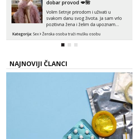
dobar provod 💋🌺
Volim šetnje prirodom i uživati u
svakom danu svog života. Ja sam vrlo
pozitivna žena i želim da upoznam
muškarca za dobar provod, naravno
Kategorija:
Sex
Ženska osoba traži mušku osobu
može i nešto više.💋🌺 Klikni na link
ispod i nadji me tamo, cekam te!
NAJNOVIJI ČLANCI