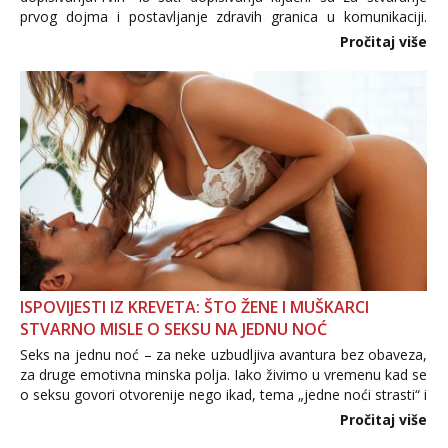
prvog dojma i postavljanje zdravih granica u komunikaciji.
Važno je izbjeći prebrzo otkrivanje osobnih ili intimnih
Pročitaj više
informacija, jer nepoznata osoba još nije zaslužila to
povjerenje. Takođe...
ISPOVIJESTI IZ KREVETA: ŠTO ŽENE I MUŠKARCI
STVARNO MISLE O SEKSU NA JEDNU NOĆ
Seks na jednu noć – za neke uzbudljiva avantura bez obaveza,
za druge emotivna minska polja. Iako živimo u vremenu kad se
o seksu govori otvorenije nego ikad, tema „jedne noći strasti“ i
dalje izaziva burne rasprave. Što zapravo misle žene, a što
Pročitaj više
muškarci? Jesu...