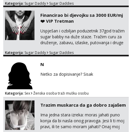
Kategorija:
Sugar Daddy
Sugar Daddies
Financirao bi djevojku sa 3000 EUR/mj
❤️ VIP Tretman
Uspješan i ozbiljan poduzetnik 37god tražim
sugar babby na duže staze. Tražim curu za
druženje, zabavu, izlaske, putovanja i druge
lijepe stvari na obostranu korist. Ako si
Kategorija:
Sugar Daddy
Sugar Daddies
otvorena, komunikativna, zgodna i atraktivna
javi se na moj email:
N
markodalic37@gmail.com
Netko za dopisivanje? Sisak
Kategorija:
Sex
Ženska osoba traži mušku osobu
Trazim muskarca da ga dobro zajašem
Ima jedna stara izreka: moras jahati puno
konja da bi nasla onog pravoga. Jesi li ti moj
pravi, ili te samo moram jahati? Onaj moj