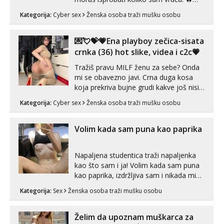
MLADA vražica koja ima 100%
Kategorija:
Cyber sex
Ženska osoba traži mušku osobu
prorodne grudi, 💦 Misli su mi uvijek
prljave i u svemu vidim samo užitak. 💦
U mojoj raznolikoj ponudi možeš
💌💘💝💗Ena playboy zečica-sisata
pranaći nešto po svojoj mjeri. Sexi videa
crnka (36) hot slike, videa i c2c💗
s kolegica...
Tražiš pravu MILF ženu za sebe? Onda
mi se obavezno javi. Crna duga kosa
koja prekriva bujne grudi kakve još nisi
vidio, čista ŠESTICA! A usne? O usnama
Kategorija:
Cyber sex
Ženska osoba traži mušku osobu
bolje da ni ne pričam. Prave pune usne
koje će ti se urezati u pamćenje, jer
vjeruj mi, takve još nisi vidio. Uvijek sam
Volim kada sam puna kao paprika
spremna za ONLOINE zabavu...
Napaljena studentica traži napaljenka
kao što sam i ja! Volim kada sam puna
kao paprika, izdržljiva sam i nikada mi
nije dosta seksa. Volim grubi seks i više
Kategorija:
Sex
Ženska osoba traži mušku osobu
puta dnevno bilo kad i bilo gdje zato se
javi što prije da me isprobaš Klikni na
link ispod i nadji me tamo, cekam te!
Želim da upoznam muškarca za