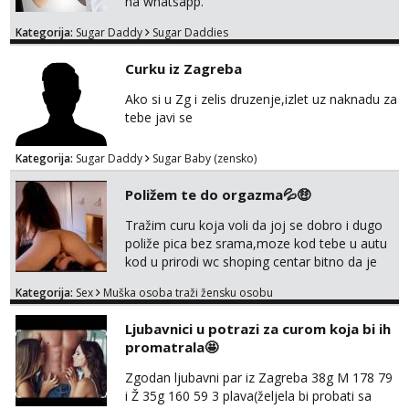
na whatsapp.
Kategorija:
Sugar Daddy
Sugar Daddies
Curku iz Zagreba
Ako si u Zg i zelis druzenje,izlet uz naknadu za
tebe javi se
Kategorija:
Sugar Daddy
Sugar Baby (zensko)
Poližem te do orgazma💦🤑
Tražim curu koja voli da joj se dobro i dugo
poliže pica bez srama,moze kod tebe u autu
kod u prirodi wc shoping centar bitno da je
uzbudljivo i da si full diskretna i napaljena💦
Kategorija:
Sex
Muška osoba traži žensku osobu
jer nisam solo. Zgodan sam i diskretan,sliku
šaljem na wapp telegram..178 78kg.,javi se
Ljubavnici u potrazi za curom koja bi ih
za brz dogovor Kontakt 0958759047
promatrala🤩
Zgodan ljubavni par iz Zagreba 38g M 178 79
i Ž 35g 160 59 3 plava(željela bi probati sa