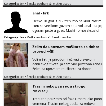
bivsi je bio samo konj hahahahah Klikni niže
Kategorija:
Sex
Ženska osoba traži mušku osobu
na sexdater link i javi mi se tamo....
anal - krk
Decko 30 god iz ZG, trenutno na krku, tražim
curu sa veelikom guzom koja voli anal i da joj
uguram prste u guzu. Muski homoseksualci,
parovi i transiči odjebite, ne zanimate me. Bilo
Kategorija:
Sex
Muška osoba traži žensku osobu
kakva placanja opcenito (gotovina) ili
unaprijed (aircash, paysafecard, bonovi) ne
Želim da upoznam muškarca za dobar
dolaze u obzir. Javit se prvo porukom na
provod 💋🌺
whatsapp 0958048882.
Volim šetnje prirodom i uživati u svakom
danu svog života. Ja sam vrlo pozitivna žena i
želim da upoznam muškarca za dobar
provod, naravno može i nešto više.💋🌺 Klikni
Kategorija:
Sex
Ženska osoba traži mušku osobu
na link ispod i nadji me tamo, cekam te!
Trazim nekog za sex u strogoj
diskreciji
Trenutno pauziram od faxa i imam jako puno
vremena. Trazim nekog decka za redovan