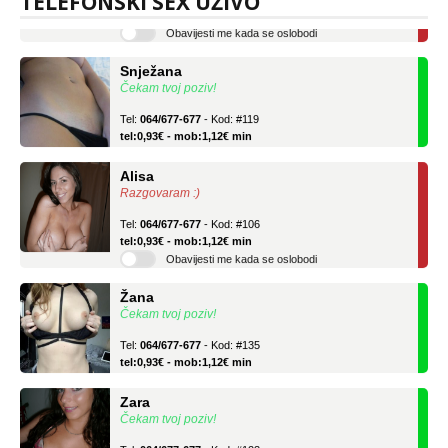
TELEFONSKI SEX UŽIVO
Obavijesti me kada se oslobodi
Snježana
Čekam tvoj poziv!
Tel:
064/677-677
- Kod: #119
tel:0,93€ - mob:1,12€ min
Alisa
Razgovaram :)
Tel:
064/677-677
- Kod: #106
tel:0,93€ - mob:1,12€ min
Obavijesti me kada se oslobodi
Žana
Čekam tvoj poziv!
Tel:
064/677-677
- Kod: #135
tel:0,93€ - mob:1,12€ min
Zara
Čekam tvoj poziv!
Tel:
064/677-677
- Kod: #123