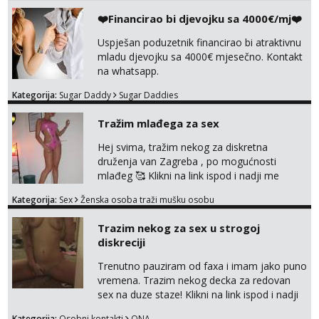
me isprobaš Klikni na link ispod i nadji me
❤️Financirao bi djevojku sa 4000€/mj❤️
tamo, cekam te!
Uspješan poduzetnik financirao bi atraktivnu
mladu djevojku sa 4000€ mjesečno. Kontakt
na whatsapp.
Kategorija:
Sugar Daddy
Sugar Daddies
Tražim mlađega za sex
Hej svima, tražim nekog za diskretna
druženja van Zagreba , po mogućnosti
mlađeg 🥰 Klikni na link ispod i nadji me
tamo, cekam te!
Kategorija:
Sex
Ženska osoba traži mušku osobu
Trazim nekog za sex u strogoj
diskreciji
Trenutno pauziram od faxa i imam jako puno
vremena. Trazim nekog decka za redovan
sex na duze staze! Klikni na link ispod i nadji
me tamo, cekam te!
Kategorija:
Osobni kontakti
ONA