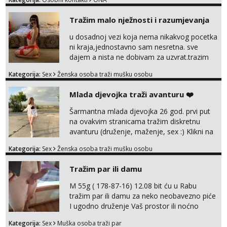
Tražim malo nježnosti i razumjevanja
u dosadnoj vezi koja nema nikakvog pocetka
ni kraja,jednostavno sam nesretna. sve
dajem a nista ne dobivam za uzvrat.trazim
muskarca koji ce zadovoljiti moje potrebe,ne
Kategorija:
Sex
Ženska osoba traži mušku osobu
trazim puno samo malo njeznosti i
razumjevanja. volim njezan seks i njezne
Mlada djevojka traži avanturu ❤️
poljupce po tijelu koji me jako
pale,obozavam kad muskarac preuzme
Šarmantna mlada djevojka 26 god. prvi put
kontrolu . javi se :) Klikni na link ispod i nadji
na ovakvim stranicama tražim diskretnu
me tamo, cekam te!
avanturu (druženje, maženje, sex :) Klikni na
link ispod i nadji me tamo, cekam te!
Kategorija:
Sex
Ženska osoba traži mušku osobu
Tražim par ili damu
M 55g ( 178-87-16) 12.08 bit ću u Rabu
tražim par ili damu za neko neobavezno piće
I ugodno druženje Vaš prostor ili noćno
kupanje na osamoj plaži Kontakt
Kategorija:
Sex
Muška osoba traži par
trata.vrh@gmail.com