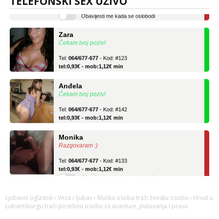
TELEFONSKI SEX UŽIVO
Obavijesti me kada se oslobodi
Zara
Čekam tvoj poziv!
Tel:
064/677-677
- Kod: #123
tel:0,93€ - mob:1,12€ min
Anđela
Čekam tvoj poziv!
Tel:
064/677-677
- Kod: #142
tel:0,93€ - mob:1,12€ min
Monika
Razgovaram :)
Tel:
064/677-677
- Kod: #133
tel:0,93€ - mob:1,12€ min
Obavijesti me kada se oslobodi
Zara
Čekam tvoj poziv!
Ljubavni oglasnik
›
Veza / ljubav
›
Muška osoba traži žensku osobu
› Hrvat u
Luksemburgu traži posebnu osobu za avanture, putovanja i pravu
Tel:
064/677-677
- Kod: #123