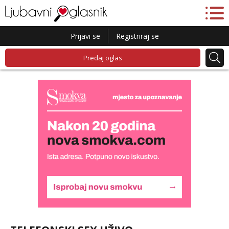
Prijavi se
Registriraj se
Predaj oglas
Monika
Razgovaram :)
Tel:
064/677-677
- Kod: #133
tel:0,93€ - mob:1,12€ min