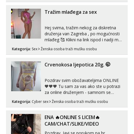
imam uvijek Lizati me mozes i ljubiti po
tijelu Iskljucivo neradim analni !!! I
Tražim mlađega za sex
neljubim se Wha...
Hej svima, tražim nekog za diskretna
druženja van Zagreba , po mogućnosti
mlađeg 🥰 Klikni na link ispod i nadji me
tamo, cekam te!
Kategorija:
Sex
Ženska osoba traži mušku osobu
Crvenokosa ljepotica 20g. 🤭
Pozdrav svim obožavateljima ONLINE
🧡🧡🧡 Tu sam za vas ako ste u potrazi
za online druženjem - samnom se
možete zabaviti preko videopoziva, ili
Kategorija:
Cyber sex
Ženska osoba traži mušku osobu
ako vam nisam dovoljna radim i u paru i
trojci s kolegicama, svaka je drugačija
😉 Radim i vruća tipkanja uz slike i hot
ENA 🔥ONLINE S LICEM🔥
line pozive. Za vas sam pripremila ...
CAM/CHAT/SLIKE/VIDEO
Pozdrav, Javi se porukom na br.