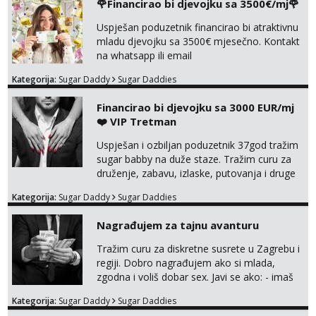
🌹Financirao bi djevojku sa 3500€/mj🌹
Uspješan poduzetnik financirao bi atraktivnu
mladu djevojku sa 3500€ mjesečno. Kontakt
na whatsapp ili email
Kategorija:
Sugar Daddy
Sugar Daddies
Financirao bi djevojku sa 3000 EUR/mj
❤️ VIP Tretman
Uspješan i ozbiljan poduzetnik 37god tražim
sugar babby na duže staze. Tražim curu za
druženje, zabavu, izlaske, putovanja i druge
lijepe stvari na obostranu korist. Ako si
Kategorija:
Sugar Daddy
Sugar Daddies
otvorena, komunikativna, zgodna i atraktivna
javi se na moj email:
Nagrađujem za tajnu avanturu
markodalic37@gmail.com
Tražim curu za diskretne susrete u Zagrebu i
regiji. Dobro nagrađujem ako si mlada,
zgodna i voliš dobar sex. Javi se ako: - imaš
do 25 godina - imaš do 65 kg - imaš dugu
Kategorija:
Sugar Daddy
Sugar Daddies
kosu - se dobro ljubiš - si fleksibilna s