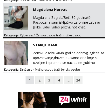
Magdalena Horvat
Magdalena Zagreb/Beč, 30 godina😚
Raspozena sam isključivo za online zabavu
(slike, videi, video pozivi, hot chat,
ispunjavanje zelja raznih i fetisa)💦 Slike na
Kategorija:
Cyber sex
Ženska osoba traži mušku osobu
oglasu su MOJE❗ Instagram:
@MagdalenaMagyy Javite mi se porukom na
STARIJE DAME
TELEGRAM: @MagdalenaMagy 👈
(ODGOVARAM JAKO BRZO TU I TU PISITE
Zensku osobu 40-ih godina dobrog izgleda za
AKO STE ZA ZABAVU)🔥 Moguće
upoznavanje,druzenje....samo one koje su
verifkovanje prije zabave✅ JAVI MI SE I
ozbiljne i spremne se nac da ne gubimo
ISPUNI SVOJE NAJVECE FANTAZIJE😈 CEKA...
vrijeme!
Kategorija:
Druženje
Muška osoba traži žensku osobu
1
2
3
4
...
24