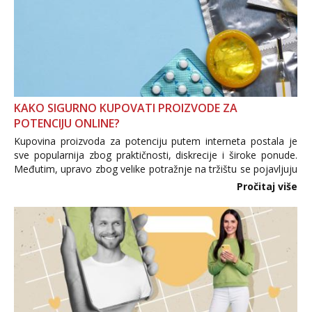
KAKO SIGURNO KUPOVATI PROIZVODE ZA
POTENCIJU ONLINE?
Kupovina proizvoda za potenciju putem interneta postala je
sve popularnija zbog praktičnosti, diskrecije i široke ponude.
Međutim, upravo zbog velike potražnje na tržištu se pojavljuju
i brojni krivotvoreni proizvodi, nepouzdane internetske
Pročitaj više
trgovine te proizvodi nepoznatog podrijetla. ...