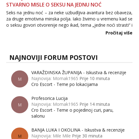
STVARNO MISLE O SEKSU NA JEDNU NOĆ
Seks na jednu noć – za neke uzbudljiva avantura bez obaveza,
za druge emotivna minska polja. Iako živimo u vremenu kad se
o seksu govori otvorenije nego ikad, tema „jedne noći strasti“ i
dalje izaziva burne rasprave. Što zapravo misle žene, a što
Pročitaj više
muškarci? Jesu...
NAJNOVIJI FORUM POSTOVI
VARAŽDINSKA ŽUPANIJA - Iskustva & recenzije
Najnovija: Momak1965
Prije 10 minuta
M
Cro Escort - Teme po lokacijama
Profesorica Lucija
Najnovija: Momak1965
Prije 14 minuta
M
Cro Escort - Teme o pojedinoj curi, paru,
salonu
BANJA LUKA I OKOLINA - Iskustva & recenzije
Najnovija: Mile Mile
Prije 30 minuta
M