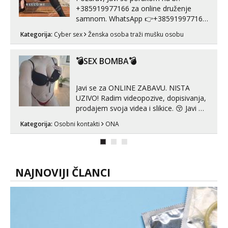
+385919977166 za online druženje
samnom. WhatsApp 👉+385919977166
Telegram 👉@enafriedrichkis Radim
Kategorija:
Cyber sex
Ženska osoba traži mušku osobu
videopozive s licem, solo i s partnerom,
kolegicama (Tina&Natali), razne
kombinacije halteri, haljine, štikle,
💣SEX BOMBA💣
samostojeće itd. Nudim svakakva videa
seksa, puš...
Javi se za ONLINE ZABAVU. NISTA
UZIVO! Radim videopozive, dopisivanja,
prodajem svoja videa i slikice. 😚 Javi mi
se porukom na Whatsupp, Viber ili
Kategorija:
Osobni kontakti
ONA
Telegram. +385 91 723 0045
NAJNOVIJI ČLANCI