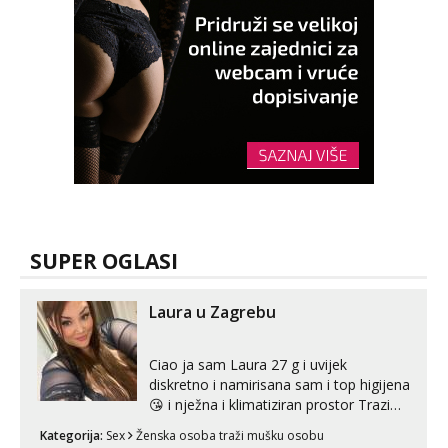
SUPER OGLASI
Laura u Zagrebu
Ciao ja sam Laura 27 g i uvijek
diskretno i namirisana sam i top higijena
😘 i nježna i klimatiziran prostor Trazim
sex za nagradu Radim klasican sex
Kategorija:
Sex
Ženska osoba traži mušku osobu
Pusenje i gutanje sperme Erotsko rublje