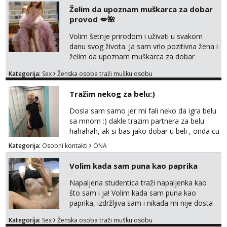
vremenom (jer ga nemam previše) i
Želim da upoznam muškarca za dobar
dostupna radnim danom (vikendi i noći su za
provod 💋🌺
obitelj) - vodiš brigu o zdravlju i koristiš
zaštitu Ne javljajte se: - debele - frajeri i
Volim šetnje prirodom i uživati u svakom
paro...
danu svog života. Ja sam vrlo pozitivna žena i
želim da upoznam muškarca za dobar
provod, naravno može i nešto više.💋🌺 Klikni
Kategorija:
Sex
Ženska osoba traži mušku osobu
na link ispod i nadji me tamo, cekam te!
Tražim nekog za belu:)
Dosla sam samo jer mi fali neko da igra belu
sa mnom :) dakle trazim partnera za belu
hahahah, ak si bas jako dobar u beli , onda cu
razmislit za dalje Klikni na link ispod i nadji me
Kategorija:
Osobni kontakti
ONA
tamo, cekam te!
Volim kada sam puna kao paprika
Napaljena studentica traži napaljenka kao
što sam i ja! Volim kada sam puna kao
paprika, izdržljiva sam i nikada mi nije dosta
seksa. Volim grubi seks i više puta dnevno
Kategorija:
Sex
Ženska osoba traži mušku osobu
bilo kad i bilo gdje zato se javi što prije da