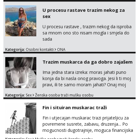
U procesu rastave trazim nekog za
sex
U procesu rastave , trazim nekog da isproba
sa mnom ono sto nisam mogla i smjela do
sada
Kategorija:
Osobni kontakti
ONA
Trazim muskarca da ga dobro zajašem
Ima jedna stara izreka: moras jahati puno
konja da bi nasla onog pravoga. Jesi li ti moj
pravi, ili te samo moram jahati? Onaj moj
bivsi je bio samo konj hahahahah Klikni niže
Kategorija:
Sex
Ženska osoba traži mušku osobu
na sexdater link i javi mi se tamo....
Fin i situiran muskarac traži
Fin i utjecajan muskarac trazi prijateljicu za
povremene susrete, zabavu, druzenja... Po
mogucnosti dugotrajnije, moguca financijska
potpora!