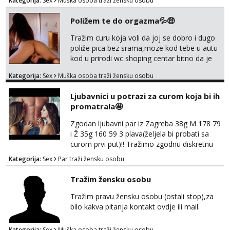
Kategorija:
Sex
Muška osoba traži žensku osobu
Poližem te do orgazma💦🤑
Tražim curu koja voli da joj se dobro i dugo
poliže pica bez srama,moze kod tebe u autu
kod u prirodi wc shoping centar bitno da je
uzbudljivo i da si full diskretna i napaljena💦
Kategorija:
Sex
Muška osoba traži žensku osobu
jer nisam solo. Zgodan sam i diskretan,sliku
šaljem na wapp telegram..178 78kg.,javi se
Ljubavnici u potrazi za curom koja bi ih
za brz dogovor Kontakt 0958759047
promatrala🤩
Zgodan ljubavni par iz Zagreba 38g M 178 79
i Ž 35g 160 59 3 plava(željela bi probati sa
curom prvi put)!! Tražimo zgodnu diskretnu
curu koja bi nas promatrala dok imamo
Kategorija:
Sex
Par traži žensku osobu
žestok odnos. Može se pridruziti ali i ne
mora.Bitno da uzivamo diskretno anonimno
Tražim žensku osobu
bez upoznavanja puno.Sliku mozemo
razmjeniti,ali najbolje uzivo se upoznati. Na
Tražim pravu žensku osobu (ostali stop),za
goo smo do 15.8 poslije tog mozemo se
bilo kakva pitanja kontakt ovdje ili mail.
druziti,javi se na mail il...
Kategorija:
Sex
Muška osoba traži žensku osobu