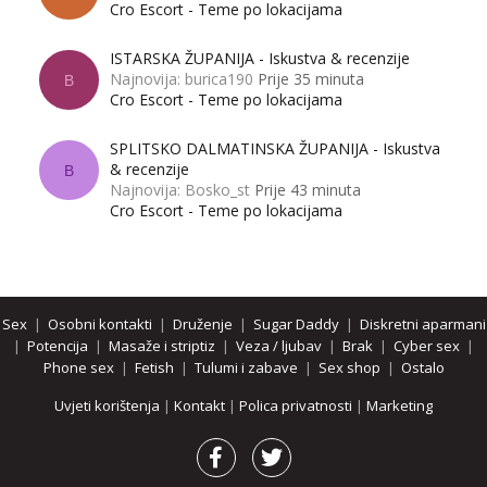
Cro Escort - Teme po lokacijama
ISTARSKA ŽUPANIJA - Iskustva & recenzije
Najnovija: burica190
Prije 35 minuta
B
Cro Escort - Teme po lokacijama
SPLITSKO DALMATINSKA ŽUPANIJA - Iskustva
& recenzije
B
Najnovija: Bosko_st
Prije 43 minuta
Cro Escort - Teme po lokacijama
Sex
|
Osobni kontakti
|
Druženje
|
Sugar Daddy
|
Diskretni aparmani
|
Potencija
|
Masaže i striptiz
|
Veza / ljubav
|
Brak
|
Cyber sex
|
Phone sex
|
Fetish
|
Tulumi i zabave
|
Sex shop
|
Ostalo
Uvjeti korištenja
|
Kontakt
|
Polica privatnosti
|
Marketing