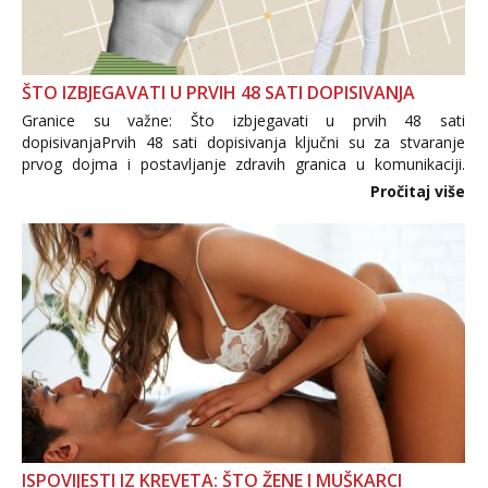
ŠTO IZBJEGAVATI U PRVIH 48 SATI DOPISIVANJA
Granice su važne: Što izbjegavati u prvih 48 sati
dopisivanjaPrvih 48 sati dopisivanja ključni su za stvaranje
prvog dojma i postavljanje zdravih granica u komunikaciji.
Važno je izbjeći prebrzo otkrivanje osobnih ili intimnih
Pročitaj više
informacija, jer nepoznata osoba još nije zaslužila to
povjerenje. Takođe...
ISPOVIJESTI IZ KREVETA: ŠTO ŽENE I MUŠKARCI