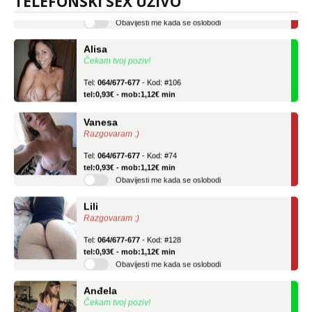
TELEFONSKI SEX UŽIVO
Obavijesti me kada se oslobodi
Alisa
Čekam tvoj poziv!
Tel:
064/677-677
- Kod: #106
tel:0,93€ - mob:1,12€ min
Vanesa
Razgovaram :)
Tel:
064/677-677
- Kod: #74
tel:0,93€ - mob:1,12€ min
Obavijesti me kada se oslobodi
Lili
Razgovaram :)
Tel:
064/677-677
- Kod: #128
tel:0,93€ - mob:1,12€ min
Obavijesti me kada se oslobodi
Anđela
Čekam tvoj poziv!