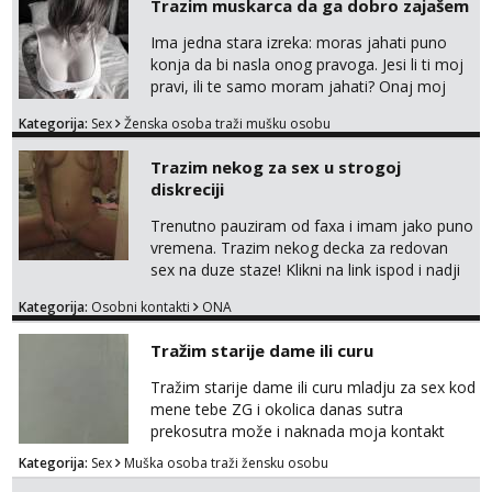
Trazim muskarca da ga dobro zajašem
Ima jedna stara izreka: moras jahati puno
konja da bi nasla onog pravoga. Jesi li ti moj
pravi, ili te samo moram jahati? Onaj moj
bivsi je bio samo konj hahahahah Klikni niže
Kategorija:
Sex
Ženska osoba traži mušku osobu
na sexdater link i javi mi se tamo....
Trazim nekog za sex u strogoj
diskreciji
Trenutno pauziram od faxa i imam jako puno
vremena. Trazim nekog decka za redovan
sex na duze staze! Klikni na link ispod i nadji
me tamo, cekam te!
Kategorija:
Osobni kontakti
ONA
Tražim starije dame ili curu
Tražim starije dame ili curu mladju za sex kod
mene tebe ZG i okolica danas sutra
prekosutra može i naknada moja kontakt
WhatsApp SMS poziv prednosti imaju starije
Kategorija:
Sex
Muška osoba traži žensku osobu
091 2504 794