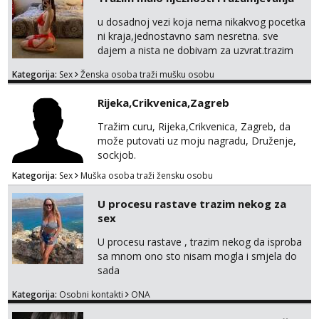
u dosadnoj vezi koja nema nikakvog pocetka
ni kraja,jednostavno sam nesretna. sve
dajem a nista ne dobivam za uzvrat.trazim
muskarca koji ce zadovoljiti moje potrebe,ne
Kategorija:
Sex
Ženska osoba traži mušku osobu
trazim puno samo malo njeznosti i
razumjevanja. volim njezan seks i njezne
Rijeka,Crikvenica,Zagreb
poljupce po tijelu koji me jako
pale,obozavam kad muskarac preuzme
Tražim curu, Rijeka,Crikvenica, Zagreb, da
kontrolu . javi se :) Klikni na link ispod i nadji
može putovati uz moju nagradu, Druženje,
me tamo, cekam te!
sockjob.
Kategorija:
Sex
Muška osoba traži žensku osobu
U procesu rastave trazim nekog za
sex
U procesu rastave , trazim nekog da isproba
sa mnom ono sto nisam mogla i smjela do
sada
Kategorija:
Osobni kontakti
ONA