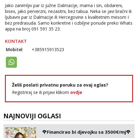
Jako zanimljiv par iz južne Dalmacije, mama i sin, obdareni,
bisex, jako perverzni, nezasitni, bez tabua. Neka se javi bračni ili
ljubavni par iz Dalmacije ili Hercegovine s kvalitetnim mesom I
bez predrasuda. Samo konkretne i ozbiljne ponude preko Whats
appa na broj 091 591 35 23.
KONTAKT
Mobitel
+385915913523
Želiš poslati privatnu poruku za ovaj oglas?
Registriraj se ili prijavi klikom
ovdje
NAJNOVIJI OGLASI
🌹Financirao bi djevojku sa 3500€/mj🌹