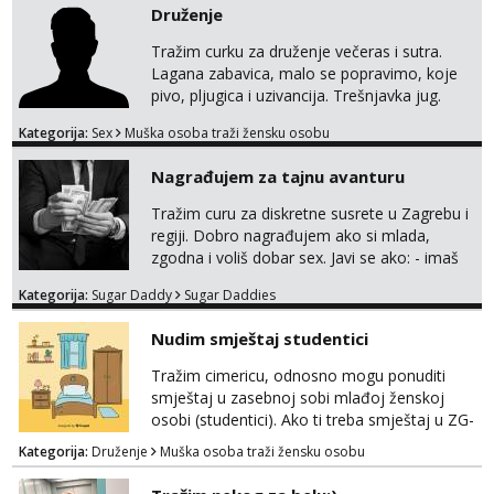
Druženje
Tražim curku za druženje večeras i sutra.
Lagana zabavica, malo se popravimo, koje
pivo, pljugica i uzivancija. Trešnjavka jug.
We're jammin' To think that jammin' was a
Kategorija:
Sex
Muška osoba traži žensku osobu
thing of the past We're jammin' And I hope
this jam is gonna last
Nagrađujem za tajnu avanturu
Tražim curu za diskretne susrete u Zagrebu i
regiji. Dobro nagrađujem ako si mlada,
zgodna i voliš dobar sex. Javi se ako: - imaš
do 25 godina - imaš do 65 kg - imaš dugu
Kategorija:
Sugar Daddy
Sugar Daddies
kosu - se dobro ljubiš - si fleksibilna s
vremenom (jer ga nemam previše) i
Nudim smještaj studentici
dostupna radnim danom (vikendi i noći su za
obitelj) - vodiš brigu o zdravlju i koristiš
Tražim cimericu, odnosno mogu ponuditi
zaštitu Ne javljajte se: - debele - frajeri i
smještaj u zasebnoj sobi mlađoj ženskoj
paro...
osobi (studentici). Ako ti treba smještaj u ZG-
u, a ne želiš plaćati sobu i tako malo uštedjeti,
Kategorija:
Druženje
Muška osoba traži žensku osobu
javi se na mail.