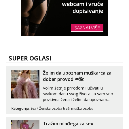
SUPER OGLASI
Želim da upoznam muškarca za
dobar provod 💋🌺
Volim šetnje prirodom i uživati u
svakom danu svog života. Ja sam vrlo
pozitivna žena i želim da upoznam
muškarca za dobar provod, naravno
Kategorija:
Sex
Ženska osoba traži mušku osobu
može i nešto više.💋🌺 Klikni na link
ispod i nadji me tamo, cekam te!
Tražim mlađega za sex