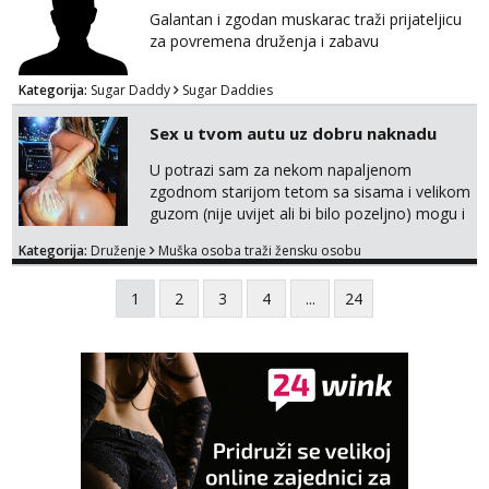
Galantan i zgodan muskarac traži prijateljicu
za povremena druženja i zabavu
Kategorija:
Sugar Daddy
Sugar Daddies
Sex u tvom autu uz dobru naknadu
U potrazi sam za nekom napaljenom
zgodnom starijom tetom sa sisama i velikom
guzom (nije uvijet ali bi bilo pozeljno) mogu i
mladje djevojke kojima nije bitan izgled vec
Kategorija:
Druženje
Muška osoba traži žensku osobu
dobra zabava uz naknadu, trazim neku koja
bi dosla po mene da se odemo seksat
1
2
3
4
...
24
negdje u mrak, prije seksa dobijes odmah na
ruke, molim samo ozbiljne da se javljaju one
koje se pale na seks po mracnim parkinzima,
sumarcima itd be...