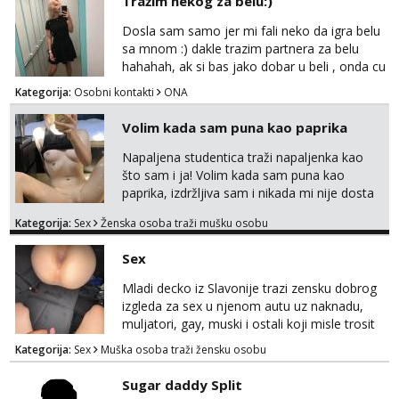
Tražim nekog za belu:)
Dosla sam samo jer mi fali neko da igra belu
sa mnom :) dakle trazim partnera za belu
hahahah, ak si bas jako dobar u beli , onda cu
razmislit za dalje Klikni na link ispod i nadji me
Kategorija:
Osobni kontakti
ONA
tamo, cekam te!
Volim kada sam puna kao paprika
Napaljena studentica traži napaljenka kao
što sam i ja! Volim kada sam puna kao
paprika, izdržljiva sam i nikada mi nije dosta
seksa. Volim grubi seks i više puta dnevno
Kategorija:
Sex
Ženska osoba traži mušku osobu
bilo kad i bilo gdje zato se javi što prije da
me isprobaš Klikni na link ispod i nadji me
Sex
tamo, cekam te!
Mladi decko iz Slavonije trazi zensku dobrog
izgleda za sex u njenom autu uz naknadu,
muljatori, gay, muski i ostali koji misle trosit
vrijeme na pisanje mogu zaobic oglas, ako si
Kategorija:
Sex
Muška osoba traži žensku osobu
slavonije i zainteresirana da te punim negdje
u mraku u tvom autu javi se na whatsapp
Sugar daddy Split
porukom 098 199 1895.