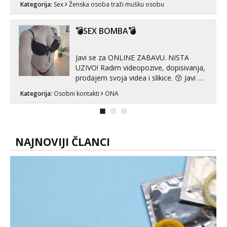
Kategorija:
Sex
Ženska osoba traži mušku osobu
zadovoljiti moje potrebe,ne trazim puno
samo malo njeznosti i razumjevanja.
volim njezan seks i njezne poljupce po
💣SEX BOMBA💣
tijelu koji me jako pale,obozavam kad
muskar...
Javi se za ONLINE ZABAVU. NISTA
UZIVO! Radim videopozive, dopisivanja,
prodajem svoja videa i slikice. 😚 Javi mi
se porukom na Whatsupp, Viber ili
Kategorija:
Osobni kontakti
ONA
Telegram. +385 91 723 0045
NAJNOVIJI ČLANCI