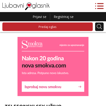
Prijavi se
Registriraj se
Predaj oglas
Snježana
Razgovaram :)
Tel:
064/677-677
- Kod: #119
tel:0,93€ - mob:1,12€ min