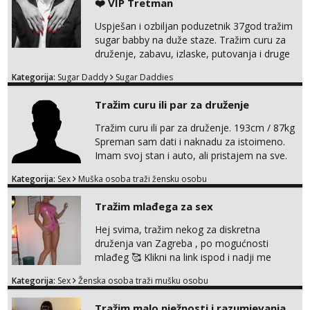
❤️ VIP Tretman
Uspješan i ozbiljan poduzetnik 37god tražim
sugar babby na duže staze. Tražim curu za
druženje, zabavu, izlaske, putovanja i druge
lijepe stvari na obostranu korist. Ako si
Kategorija:
Sugar Daddy
Sugar Daddies
otvorena, komunikativna, zgodna i atraktivna
javi se na moj email:
Tražim curu ili par za druženje
markodalic37@gmail.com
Tražim curu ili par za druženje. 193cm / 87kg
Spreman sam dati i naknadu za istoimeno.
Imam svoj stan i auto, ali pristajem na sve.
Javite se na mail ispod, pa izmijenimo
Kategorija:
Sex
Muška osoba traži žensku osobu
brojeve. Molim Vas bez ponuda istog spola.
mauli772@proton.me
Tražim mlađega za sex
Hej svima, tražim nekog za diskretna
druženja van Zagreba , po mogućnosti
mlađeg 🥰 Klikni na link ispod i nadji me
tamo, cekam te!
Kategorija:
Sex
Ženska osoba traži mušku osobu
Tražim malo nježnosti i razumjevanja