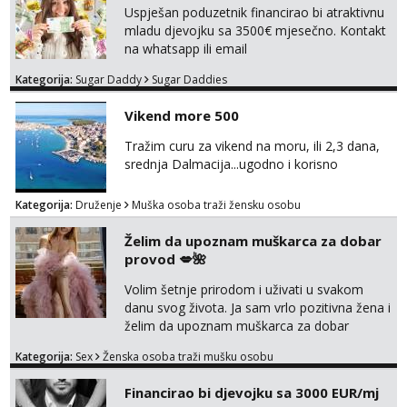
Uspješan poduzetnik financirao bi atraktivnu
mladu djevojku sa 3500€ mjesečno. Kontakt
na whatsapp ili email
Kategorija:
Sugar Daddy
Sugar Daddies
Vikend more 500
Tražim curu za vikend na moru, ili 2,3 dana,
srednja Dalmacija...ugodno i korisno
Kategorija:
Druženje
Muška osoba traži žensku osobu
Želim da upoznam muškarca za dobar
provod 💋🌺
Volim šetnje prirodom i uživati u svakom
danu svog života. Ja sam vrlo pozitivna žena i
želim da upoznam muškarca za dobar
provod, naravno može i nešto više.💋🌺 Klikni
Kategorija:
Sex
Ženska osoba traži mušku osobu
na link ispod i nadji me tamo, cekam te!
Financirao bi djevojku sa 3000 EUR/mj