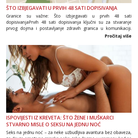
ŠTO IZBJEGAVATI U PRVIH 48 SATI DOPISIVANJA
Granice su važne: Što izbjegavati u prvih 48 sati
dopisivanjaPrvih 48 sati dopisivanja ključni su za stvaranje
prvog dojma i postavljanje zdravih granica u komunikaciji.
Važno je izbjeći prebrzo otkrivanje osobnih ili intimnih
Pročitaj više
informacija, jer nepoznata osoba još nije zaslužila to
povjerenje. Takođe...
ISPOVIJESTI IZ KREVETA: ŠTO ŽENE I MUŠKARCI
STVARNO MISLE O SEKSU NA JEDNU NOĆ
Seks na jednu noć – za neke uzbudljiva avantura bez obaveza,