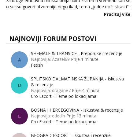
za druge emotivna minska polja. Iako živimo u vremenu kad se
o seksu govori otvorenije nego ikad, tema „jedne noći strasti“ i
dalje izaziva burne rasprave. Što zapravo misle žene, a što
Pročitaj više
muškarci? Jesu...
NAJNOVIJI FORUM POSTOVI
SHEMALE & TRANSICE - Preporuke i recenzije
Najnovija: Azazel69
Prije 1 minute
A
Fetish
SPLITSKO DALMATINSKA ŽUPANIJA - Iskustva
& recenzije
D
Najnovija: dragane7
Prije 4 minuta
Cro Escort - Teme po lokacijama
BOSNA I HERCEGOVINA - Iskustva & recenzije
Najnovija: ededin
Prije 13 minuta
E
Cro Escort - Teme po lokacijama
BEOGRAD ESCORT - Iskustva i recenzije