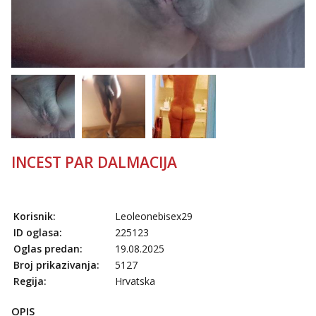
Tel:
064/677-677
- Kod: #128
tel:0,93€ - mob:1,12€ min
Obavijesti me kada se oslobodi
Anđela
Čekam tvoj poziv!
Tel:
064/677-677
- Kod: #142
tel:0,93€ - mob:1,12€ min
INCEST PAR DALMACIJA
Korisnik:
Leoleonebisex29
ID oglasa:
225123
Oglas predan:
19.08.2025
Broj prikazivanja:
5127
Regija:
Hrvatska
OPIS