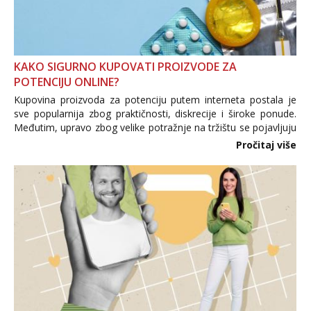
KAKO SIGURNO KUPOVATI PROIZVODE ZA
POTENCIJU ONLINE?
Kupovina proizvoda za potenciju putem interneta postala je
sve popularnija zbog praktičnosti, diskrecije i široke ponude.
Međutim, upravo zbog velike potražnje na tržištu se pojavljuju
i brojni krivotvoreni proizvodi, nepouzdane internetske
Pročitaj više
trgovine te proizvodi nepoznatog podrijetla. ...