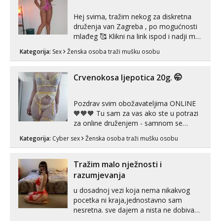
Hej svima, tražim nekog za diskretna
druženja van Zagreba , po mogućnosti
mlađeg 🥰 Klikni na link ispod i nadji me
tamo, cekam te!
Kategorija:
Sex
Ženska osoba traži mušku osobu
Crvenokosa ljepotica 20g. 🤭
Pozdrav svim obožavateljima ONLINE
🧡🧡🧡 Tu sam za vas ako ste u potrazi
za online druženjem - samnom se
možete zabaviti preko videopoziva, ili
Kategorija:
Cyber sex
Ženska osoba traži mušku osobu
ako vam nisam dovoljna radim i u paru i
trojci s kolegicama, svaka je drugačija
😉 Radim i vruća tipkanja uz slike i hot
Tražim malo nježnosti i
line pozive. Za vas sam pripremila ...
razumjevanja
u dosadnoj vezi koja nema nikakvog
pocetka ni kraja,jednostavno sam
nesretna. sve dajem a nista ne dobivam
za uzvrat.trazim muskarca koji ce