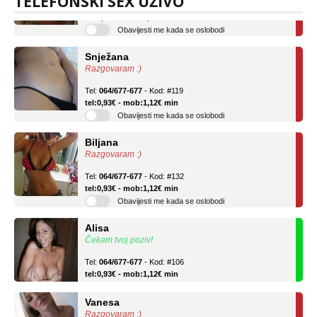
TELEFONSKI SEX UŽIVO
tel:0,93€ - mob:1,12€ min
Obavijesti me kada se oslobodi
Snježana
Razgovaram :)
Tel:
064/677-677
- Kod: #119
tel:0,93€ - mob:1,12€ min
Obavijesti me kada se oslobodi
Biljana
Razgovaram :)
Tel:
064/677-677
- Kod: #132
tel:0,93€ - mob:1,12€ min
Obavijesti me kada se oslobodi
Alisa
Čekam tvoj poziv!
Tel:
064/677-677
- Kod: #106
tel:0,93€ - mob:1,12€ min
Vanesa
Razgovaram :)