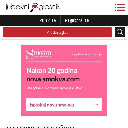
Prijavi se
Registriraj se
Predaj oglas
Maja
Razgovaram :)
Tel:
064/677-677
- Kod: #04