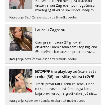
Hej svima, tražim nekog za diskretna
druženja van Zagreba , po mogućnosti
mlađeg 🥰 Klikni na link ispod i nadji me
tamo, cekam te!
Kategorija:
Sex
Ženska osoba traži mušku osobu
Laura u Zagrebu
Ciao ja sam Laura 27 g i uvijek
diskretno i namirisana sam i top higijena
😘 i nježna i klimatiziran prostor Trazim
sex za nagradu Radim klasican sex
Kategorija:
Sex
Ženska osoba traži mušku osobu
Pusenje i gutanje sperme Erotsko rublje
imam uvijek Lizati me mozes i ljubiti po
tijelu Iskljucivo neradim analni !!! I
💌💘💝💗Ena playboy zečica-sisata
neljubim se Wha...
crnka (36) hot slike, videa i c2c💗
Tražiš pravu MILF ženu za sebe? Onda
mi se obavezno javi. Crna duga kosa
koja prekriva bujne grudi kakve još nisi
vidio, čista ŠESTICA! A usne? O usnama
Kategorija:
Cyber sex
Ženska osoba traži mušku osobu
bolje da ni ne pričam. Prave pune usne