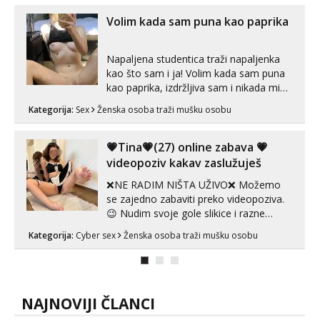
koje će ti se urezati u pamćenje, jer
vjeruj mi, takve još nisi vidio. Uvijek sam
Volim kada sam puna kao paprika
spremna za ONLOINE zabavu...
Napaljena studentica traži napaljenka
kao što sam i ja! Volim kada sam puna
kao paprika, izdržljiva sam i nikada mi
nije dosta seksa. Volim grubi seks i više
Kategorija:
Sex
Ženska osoba traži mušku osobu
puta dnevno bilo kad i bilo gdje zato se
javi što prije da me isprobaš Klikni na
link ispod i nadji me tamo, cekam te!
💗Tina💗(27) online zabava 💗
videopoziv kakav zaslužuješ
❌NE RADIM NIŠTA UŽIVO❌ Možemo
se zajedno zabaviti preko videopoziva.
😉 Nudim svoje gole slikice i razne
videouradke. 🤩 Za online zabavu pošalji
Kategorija:
Cyber sex
Ženska osoba traži mušku osobu
poruku na Whatsapp, Telegram ili Viber.
😎 +385 91 912 3322 Za provjeru moje
autentičnosti možeš me vidjeti na
videopozivu. 😉 S vama sam vec 5 ...
NAJNOVIJI ČLANCI