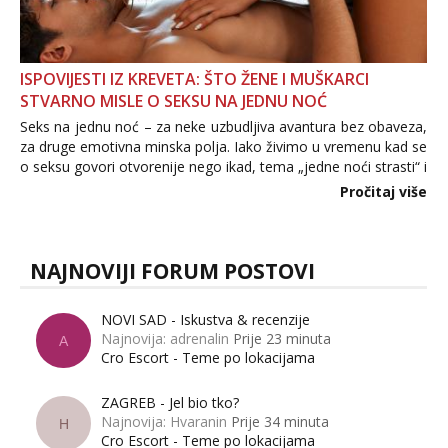
ISPOVIJESTI IZ KREVETA: ŠTO ŽENE I MUŠKARCI
STVARNO MISLE O SEKSU NA JEDNU NOĆ
Seks na jednu noć – za neke uzbudljiva avantura bez obaveza,
za druge emotivna minska polja. Iako živimo u vremenu kad se
o seksu govori otvorenije nego ikad, tema „jedne noći strasti“ i
dalje izaziva burne rasprave. Što zapravo misle žene, a što
Pročitaj više
muškarci? Jesu...
NAJNOVIJI FORUM POSTOVI
NOVI SAD - Iskustva & recenzije
Najnovija: adrenalin
Prije 23 minuta
A
Cro Escort - Teme po lokacijama
ZAGREB - Jel bio tko?
Najnovija: Hvaranin
Prije 34 minuta
H
Cro Escort - Teme po lokacijama