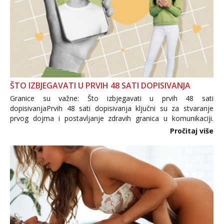
ŠTO IZBJEGAVATI U PRVIH 48 SATI DOPISIVANJA
Granice su važne: Što izbjegavati u prvih 48 sati
dopisivanjaPrvih 48 sati dopisivanja ključni su za stvaranje
prvog dojma i postavljanje zdravih granica u komunikaciji.
Važno je izbjeći prebrzo otkrivanje osobnih ili intimnih
Pročitaj više
informacija, jer nepoznata osoba još nije zaslužila to
povjerenje. Takođe...