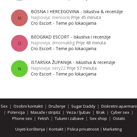
BOSNA I HERCEGOVINA - Iskustva & recenzije
Najnovija: mensuriii
Prije 45 minuta
M
Cro Escort - Teme po lokacijama
BEOGRAD ESCORT - Iskustva i recenzije
Najnovija: dmomakbg
Prije 48 minuta
D
Cro Escort - Teme po lokacijama
ISTARSKA ŽUPANIJA - Iskustva & recenzije
Najnovija: nery22
Prije 57 minuta
N
Cro Escort - Teme po lokacijama
Sex
|
Osobni kontakti
|
Druženje
|
Sugar Daddy
|
Diskretni aparmani
|
Potencija
|
Masaže i striptiz
|
Veza / ljubav
|
Brak
|
Cyber sex
|
Phone sex
|
Fetish
|
Tulumi i zabave
|
Sex shop
|
Ostalo
Uvjeti korištenja
|
Kontakt
|
Polica privatnosti
|
Marketing