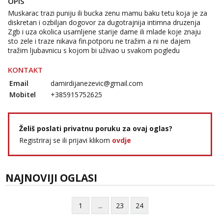
OPIS
Vanesa
Muskarac trazi puniju ili bucka zenu mamu baku tetu koja je za
Razgovaram :)
diskretan i ozbiljan dogovor za dugotrajnija intimna druzenja
Tel:
064/677-677
- Kod: #74
Zgb i uza okolica usamljene starije dame ili mlade koje znaju
tel:0,93€ - mob:1,12€ min
sto zele i traze nikava fin.potporu ne tražim a ni ne dajem
Obavijesti me kada se oslobodi
tražim ljubavnicu s kojom bi uživao u svakom pogledu
Lili
KONTAKT
Razgovaram :)
Email
damirdijanezevic@gmail.com
Tel:
064/677-677
- Kod: #128
Mobitel
+385915752625
tel:0,93€ - mob:1,12€ min
Obavijesti me kada se oslobodi
Anđela
Želiš poslati privatnu poruku za ovaj oglas?
Čekam tvoj poziv!
Registriraj se ili prijavi klikom
ovdje
Tel:
064/677-677
- Kod: #142
tel:0,93€ - mob:1,12€ min
Mira
NAJNOVIJI OGLASI
Razgovaram :)
Tel:
064/677-677
- Kod: #72
1
...
23
24
tel:0,93€ - mob:1,12€ min
Obavijesti me kada se oslobodi