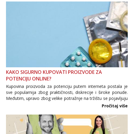
KAKO SIGURNO KUPOVATI PROIZVODE ZA
POTENCIJU ONLINE?
Kupovina proizvoda za potenciju putem interneta postala je
sve popularnija zbog praktičnosti, diskrecije i široke ponude.
Međutim, upravo zbog velike potražnje na tržištu se pojavljuju
i brojni krivotvoreni proizvodi, nepouzdane internetske
Pročitaj više
trgovine te proizvodi nepoznatog podrijetla. ...