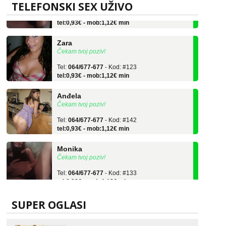
TELEFONSKI SEX UŽIVO
Tel:
064/677-677
- Kod: #133
tel:0,93€ - mob:1,12€ min
Zara
Čekam tvoj poziv!
Tel:
064/677-677
- Kod: #123
tel:0,93€ - mob:1,12€ min
Anđela
Čekam tvoj poziv!
Tel:
064/677-677
- Kod: #142
tel:0,93€ - mob:1,12€ min
Monika
Čekam tvoj poziv!
Tel:
064/677-677
- Kod: #133
tel:0,93€ - mob:1,12€ min
Zara
Čekam tvoj poziv!
SUPER OGLASI
Tel:
064/677-677
- Kod: #123
tel:0,93€ - mob:1,12€ min