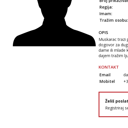
Broj prikaziva
Regija:
Imam:
Tražim osobu
OPIS
Muskarac trazi p
dogovor za dugo
dame ili mlade k
dajem tražim lj
KONTAKT
Email
da
Mobitel
+
Želiš posla
Registriraj s