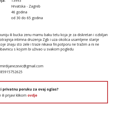
nja:
13993
Hrvatska - Zagreb
46 godina
:
od 30 do 65 godina
uniju ili bucka zenu mamu baku tetu koja je za diskretan i ozbiljan
trajnija intimna druzenja Zgb i uza okolica usamljene starije
oje znaju sto zele i traze nikava fin.potporu ne tražim a ni ne
ubavnicu s kojom bi uživao u svakom pogledu
mirdijanezevic@gmail.com
385915752625
ti privatnu poruku za ovaj oglas?
e ili prijavi klikom
ovdje