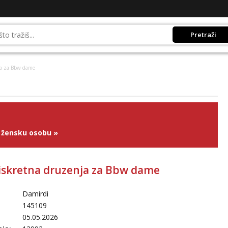
Pretraži
ja za Bbw dame
 žensku osobu
»
iskretna druzenja za Bbw dame
Damirdi
145109
05.05.2026