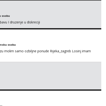
u osobu
avu I druzenje u diskreciji
ensku osobu
ezu molim samo ozbiljne ponude Rijeka_zagreb Losinj imam
bu