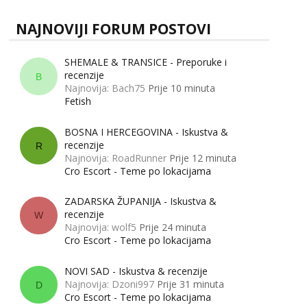
NAJNOVIJI FORUM POSTOVI
SHEMALE & TRANSICE - Preporuke i
recenzije
B
Najnovija: Bach75
Prije 10 minuta
Fetish
BOSNA I HERCEGOVINA - Iskustva &
recenzije
R
Najnovija: RoadRunner
Prije 12 minuta
Cro Escort - Teme po lokacijama
ZADARSKA ŽUPANIJA - Iskustva &
recenzije
W
Najnovija: wolf5
Prije 24 minuta
Cro Escort - Teme po lokacijama
NOVI SAD - Iskustva & recenzije
Najnovija: Dzoni997
Prije 31 minuta
D
Cro Escort - Teme po lokacijama