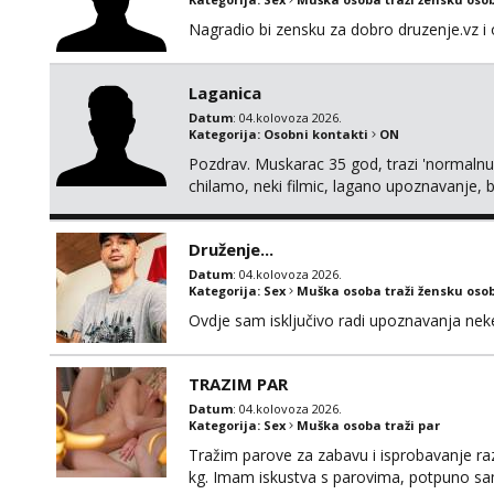
Nagradio bi zensku za dobro druzenje.vz i 
Laganica
Datum
: 04.kolovoza 2026.
Kategorija:
Osobni kontakti
ON
Pozdrav. Muskarac 35 god, trazi 'normalnu
chilamo, neki filmic, lagano upoznavanje, b
Bucke se slobodno jave jer sam i sam taka
cemo lako. Zagreb.
Druženje...
Datum
: 04.kolovoza 2026.
Kategorija:
Sex
Muška osoba traži žensku oso
Ovdje sam isključivo radi upoznavanja ne
TRAZIM PAR
Datum
: 04.kolovoza 2026.
Kategorija:
Sex
Muška osoba traži par
Tražim parove za zabavu i isprobavanje razli
kg. Imam iskustva s parovima, potpuno sam