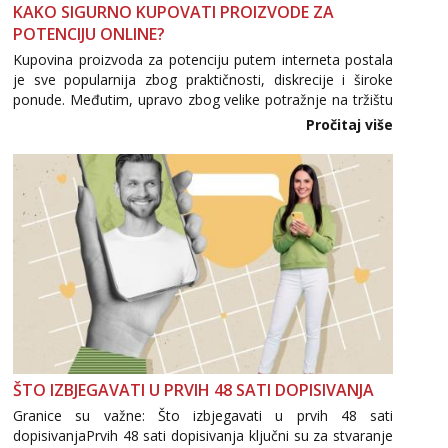
KAKO SIGURNO KUPOVATI PROIZVODE ZA
POTENCIJU ONLINE?
Kupovina proizvoda za potenciju putem interneta postala
je sve popularnija zbog praktičnosti, diskrecije i široke
ponude. Međutim, upravo zbog velike potražnje na tržištu
se pojavljuju i brojni krivotvoreni proizvodi, nepouzdane
Pročitaj više
internetske trgovine te proizvodi nepoznatog podrijetla. ...
ŠTO IZBJEGAVATI U PRVIH 48 SATI DOPISIVANJA
Granice su važne: Što izbjegavati u prvih 48 sati
dopisivanjaPrvih 48 sati dopisivanja ključni su za stvaranje