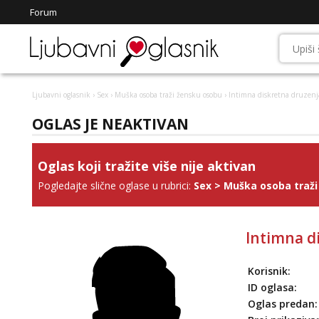
Forum
Ljubavni oglasnik
›
Sex
›
Muška osoba traži žensku osobu
› Intimna diskretna druzen
OGLAS JE NEAKTIVAN
Oglas koji tražite više nije aktivan
Pogledajte slične oglase u rubrici:
Sex
>
Muška osoba traži
Intimna d
Korisnik:
ID oglasa:
Oglas predan: