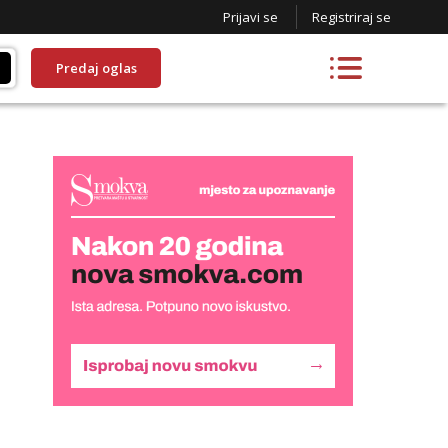
Prijavi se
Registriraj se
Predaj oglas
Monika
Čekam tvoj poziv!