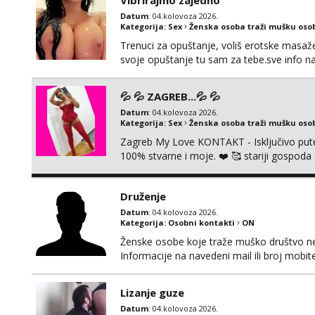
Vibrirajmo zajedno
Datum
: 04.kolovoza 2026.
Kategorija:
Sex
Ženska osoba traži mušku oso
Trenuci za opuštanje, voliš erotske masaže i
svoje opuštanje tu sam za tebe.sve info 
💦 💦 ZAGREB...💦 💦
Datum
: 04.kolovoza 2026.
Kategorija:
Sex
Ženska osoba traži mušku oso
Zagreb My Love KONTAKT - Isključivo put
100% stvarne i moje. ❤️ 🥰 stariji gospoda
putem WhatsAppa. ❗️❗️❗️ Samo u mom stanu; či
nalazim se u centru grada. 🚫 NE POZIVI 
Druženje
Datum
: 04.kolovoza 2026.
Kategorija:
Osobni kontakti
ON
Ženske osobe koje traže muško društvo neka
Informacije na navedeni mail ili broj mobite
Lizanje guze
Datum
: 04.kolovoza 2026.