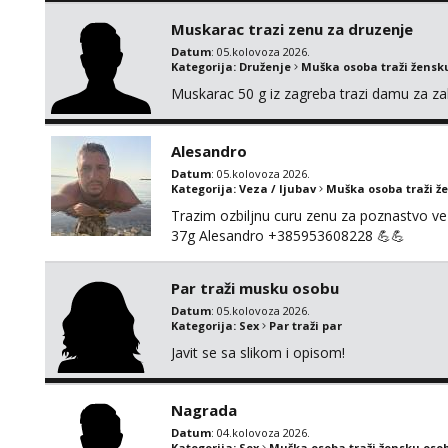
Muskarac trazi zenu za druzenje
Datum
: 05.kolovoza 2026.
Kategorija:
Druženje
Muška osoba traži žensk
Muskarac 50 g iz zagreba trazi damu za zab
Alesandro
Datum
: 05.kolovoza 2026.
Kategorija:
Veza / ljubav
Muška osoba traži ž
Trazim ozbiljnu curu zenu za poznastvo v
37g Alesandro +385953608228 💪💪
Par traži musku osobu
Datum
: 05.kolovoza 2026.
Kategorija:
Sex
Par traži par
Javit se sa slikom i opisom!
Nagrada
Datum
: 04.kolovoza 2026.
Kategorija:
Sex
Muška osoba traži žensku oso