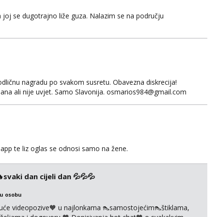
 joj se dugotrajno liže guza. Nalazim se na području
odličnu nagradu po svakom susretu. Obavezna diskrecija!
ana ali nije uvjet. Samo Slavonija. osmarios984@gmail.com
app te liz oglas se odnosi samo na žene.
vaki dan cijeli dan 💦💦💦
ku osobu
uće videopozive🧡 u najlonkama 👠samostojećim👠štiklama,