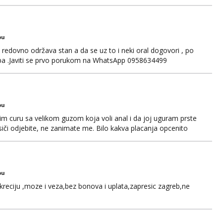
WhatsAppa ili Vibera. Samo ozbiljni parovi trebaju slati
jni.
bu
edovno održava stan a da se uz to i neki oral dogovori , po
ba .Javiti se prvo porukom na WhatsApp 0958634499
bu
im curu sa velikom guzom koja voli anal i da joj uguram prste
siči odjebite, ne zanimate me. Bilo kakva placanja opcenito
ard, bonovi) ne dolaze u obzir. Javit se prvo porukom na
bu
kreciju ,moze i veza,bez bonova i uplata,zapresic zagreb,ne