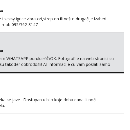
bu
 seksy igrice.vibratori,strep on ili nešto drugačije.Izaberi
na mob 095/762-8147
bu
em WHATSAPP poruka✅️👍OK. Fotografije na web stranici su
 su također dobrodošli! Ali informacije ću vam poslati samo
sta kupaonica i ručnici za vas prije ili poslije masaže,
,❌️ NE SEXCAM, ❌️NE SEXCHATTING🚫...
 se jave . Dostupan u bilo koje doba dana ili noći .
la.