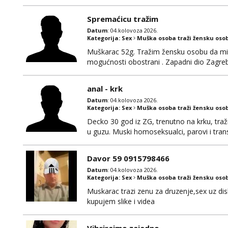
Ozbiljni parovi mogu me kontaktirati putem 
poruke ili zvati. Blokiram one koji nisu ozbil
Spremaćicu tražim
Datum
: 04.kolovoza 2026.
Kategorija:
Sex
Muška osoba traži žensku oso
Muškarac 52g. Tražim žensku osobu da mi r
mogućnosti obostrani . Zapadni dio Zagre
anal - krk
Datum
: 04.kolovoza 2026.
Kategorija:
Sex
Muška osoba traži žensku oso
Decko 30 god iz ZG, trenutno na krku, traž
u guzu. Muski homoseksualci, parovi i tran
(gotovina) ili unaprijed (aircash, paysafec
whatsapp 0958048882.
Davor 59 0915798466
Datum
: 04.kolovoza 2026.
Kategorija:
Sex
Muška osoba traži žensku oso
Muskarac trazi zenu za druzenje,sex uz dis
kupujem slike i videa