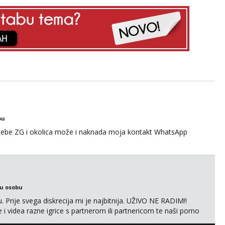
bu
 tebe ZG i okolica može i naknada moja kontakt WhatsApp
ku osobu
. Prije svega diskrecija mi je najbitnija. UŽIVO NE RADIM!!
i videa razne igrice s partnerom ili partnericom te naši porno
oj termin. P.S. tražit ćeš me još 🫠💦