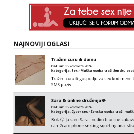
NAJNOVIJI OGLASI
Tražim curu ili damu
Datum
: 05.kolovoza 2026.
Kategorija:
Sex
Muška osoba traži žensku oso
Tražim curu ili gospodju za sex kod mene
SMS poziv
Sara & online druženja🫦
Datum
: 05.kolovoza 2026.
Kategorija:
Cyber sex
Ženska osoba traži muš
Bok 🙂 Ja sam Sara i nudim ti online zabavu
cam2cam phone sexting squirting anal slike 
uradci. Javi se porukom na wapp i zakaži sv