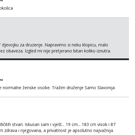
okolica
' djevojku za druzenje. Napravimo si neku klopicu, malo
ez obaveza. Izgled mi nije pretjerano bitan koliko iznutra.
v. Medo brundo xD Budi pristojna i dobra, za sve ostale
bu
ke normalne ženske osobe. Tražim druženje Samo Slavonija
čitih stvari. Iskusan sam i vješt... 19 cm... 183 cm visok i 87
 zdrava i njegovana, a privatnost je apsolutno najvažnija.