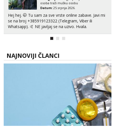
osoba traži mušku osobu
Datum:
25.srpnja 2026.
Hej hej. 🤭 Tu sam za sve vrste online zabave. Javi mi
se na broj +385919123322 (Telegram, Viber ili
Whatsapp). 🤙 NE javljaj se na uzivo. Hvala.
NAJNOVIJI ČLANCI