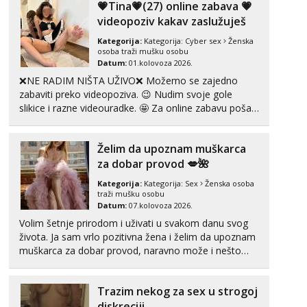
💗Tina💗(27) online zabava 💗
videopoziv kakav zaslužuješ
Anđela
Čekam tvoj poziv!
Kategorija:
Kategorija:
Cyber sex
Ženska
osoba traži mušku osobu
Tel:
064/677-677
- Kod: #142
Datum:
01.kolovoza 2026.
tel:0,93€ - mob:1,12€ min
❌NE RADIM NIŠTA UŽIVO❌ Možemo se zajedno
zabaviti preko videopoziva. 😉 Nudim svoje gole
slikice i razne videouradke. 🤩 Za online zabavu pošalji
poruku na Whatsapp, Telegram ili Viber. 😎 +385 91
912 3322 Za provjeru moje autentičnosti možeš me
Želim da upoznam muškarca
vidjeti na videopozivu. 😉 S vama sam vec 5 ...
za dobar provod 💋🌺
Kategorija:
Kategorija:
Sex
Ženska osoba
traži mušku osobu
Datum:
07.kolovoza 2026.
Volim šetnje prirodom i uživati u svakom danu svog
života. Ja sam vrlo pozitivna žena i želim da upoznam
muškarca za dobar provod, naravno može i nešto
više.💋🌺 Klikni na link ispod i nadji me tamo, cekam
te!
Trazim nekog za sex u strogoj
diskreciji