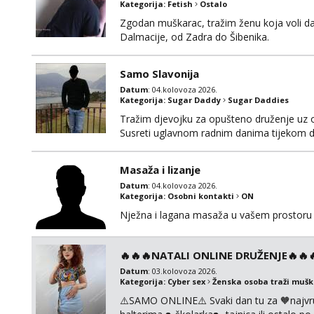
Kategorija:
Fetish
Ostalo
Zgodan muškarac, tražim ženu koja voli da
Dalmacije, od Zadra do Šibenika.
Samo Slavonija
Datum
: 04.kolovoza 2026.
Kategorija:
Sugar Daddy
Sugar Daddies
Tražim djevojku za opušteno druženje uz 
Susreti uglavnom radnim danima tijekom d
Masaža i lizanje
Datum
: 04.kolovoza 2026.
Kategorija:
Osobni kontakti
ON
Nježna i lagana masaža u vašem prostoru 
🔥🔥🔥NATALI ONLINE DRUŽENJE🔥🔥🔥s
Datum
: 03.kolovoza 2026.
Kategorija:
Cyber sex
Ženska osoba traži muš
⚠️SAMO ONLINE⚠️ Svaki dan tu za 🧡najvr