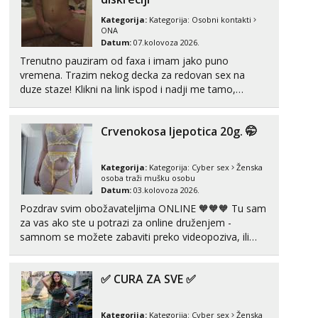
Kategorija:
Kategorija:
Osobni kontakti
ONA
Datum:
07.kolovoza 2026.
Trenutno pauziram od faxa i imam jako puno
vremena. Trazim nekog decka za redovan sex na
duze staze! Klikni na link ispod i nadji me tamo,
cekam te!
Crvenokosa ljepotica 20g. 🤭
Kategorija:
Kategorija:
Cyber sex
Ženska
osoba traži mušku osobu
Datum:
03.kolovoza 2026.
Pozdrav svim obožavateljima ONLINE 🧡🧡🧡 Tu sam
za vas ako ste u potrazi za online druženjem -
samnom se možete zabaviti preko videopoziva, ili
ako vam nisam dovoljna radim i u paru i trojci s
kolegicama, svaka je drugačija 😉 Radim i vruća
✅ CURA ZA SVE ✅
tipkanja uz slike i hot line pozive. Za vas sam
pripremila ...
Kategorija:
Kategorija:
Cyber sex
Ženska