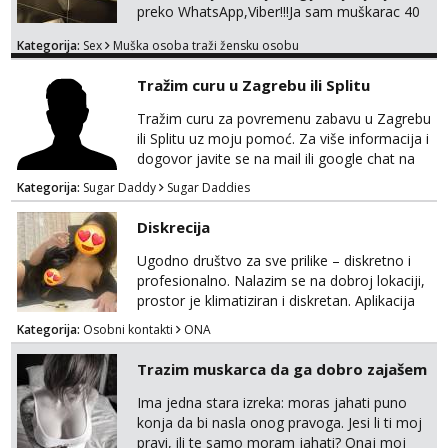
preko WhatsApp,Viber!!!Ja sam muškarac 40
god. 180cm 105kg!!!BDSM I razno razni fetiši
Kategorija:
Sex
Muška osoba traži žensku osobu
sve stvar dogovora otvoren za sve
opcije!!!Parovi isto dobro došli!!!
Tražim curu u Zagrebu ili Splitu
Tražim curu za povremenu zabavu u Zagrebu
ili Splitu uz moju pomoć. Za više informacija i
dogovor javite se na mail ili google chat na
oneofakind999111@gmail.com
Kategorija:
Sugar Daddy
Sugar Daddies
Diskrecija
Ugodno društvo za sve prilike – diskretno i
profesionalno. Nalazim se na dobroj lokaciji,
prostor je klimatiziran i diskretan. Aplikacija
what sapp 0957660399.
Kategorija:
Osobni kontakti
ONA
Trazim muskarca da ga dobro zajašem
Ima jedna stara izreka: moras jahati puno
konja da bi nasla onog pravoga. Jesi li ti moj
pravi, ili te samo moram jahati? Onaj moj