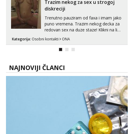
vjeruj mi, takve još nisi vidio. Uvijek sam
Trazim nekog za sex u strogoj
spremna za ONLOINE zabavu...
diskreciji
Trenutno pauziram od faxa i imam jako
puno vremena. Trazim nekog decka za
redovan sex na duze staze! Klikni na link
ispod i nadji me tamo, cekam te!
Kategorija:
Osobni kontakti
ONA
NAJNOVIJI ČLANCI