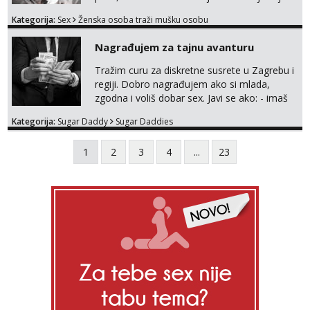
bivsi je bio samo konj hahahahah Klikni niže
Kategorija:
Sex
Ženska osoba traži mušku osobu
na sexdater link i javi mi se tamo....
Nagrađujem za tajnu avanturu
Tražim curu za diskretne susrete u Zagrebu i
regiji. Dobro nagrađujem ako si mlada,
zgodna i voliš dobar sex. Javi se ako: - imaš
do 25 godina - imaš do 65 kg - imaš dugu
Kategorija:
Sugar Daddy
Sugar Daddies
kosu - se dobro ljubiš - si fleksibilna s
vremenom (jer ga nemam previše) i
1
2
3
4
...
23
dostupna radnim danom (vikendi i noći su za
obitelj) - vodiš brigu o zdravlju i koristiš
zaštitu Ne javljajte se: - debele - frajeri i
paro...