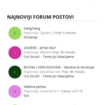
muškarci? Jesu...
NAJNOVIJI FORUM POSTOVI
Gang bang
Najnovija: Zgodni_ri
Prije 5 minuta
Z
Druženje
ZAGREB - Jel bio tko?
Najnovija: idlepine
Prije 28 minuta
I
Cro Escort - Teme po lokacijama
BOSNA I HERCEGOVINA - Iskustva & recenzije
Najnovija: kanarinac kan
Prije 48 minuta
K
Cro Escort - Teme po lokacijama
Veličina penisa
Najnovija: noname1911
Danas u 01:10
N
Sex