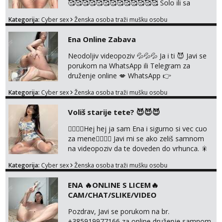
🥰🥰🥰🥰🥰🥰🥰🥰🥰🥰🥰🥰🥰 Solo ili sa
partnerom ili kolegicama Javi mi se porukom
Kategorija:
Cyber sex
Ženska osoba traži mušku osobu
WhatsApp ili Telegram WhatsApp 👉
+385919977166 Telegram 👉
Ena Online Zabava
@enafriedrichkis 🤬NE RADIM SASTANKE I
DRUZENJA UZIVO🤬
Neodoljiv videopoziv 💦💦💦 Ja i ti 😈 Javi se
porukom na WhatsApp ili Telegram za
druženje online 💋 WhatsApp 👉
+385919977166 Telegram 👉
Kategorija:
Cyber sex
Ženska osoba traži mušku osobu
@enafriedrichkis NEE radimo sastnke uzivo
nalazenja itd.. +385919977166
Voliš starije tete? 😈😈😈
❤️‍🔥❤️‍🔥Hej hej ja sam Ena i sigurno si vec cuo
za mene❤️‍🔥❤️‍🔥 Javi mi se ako zeliš samnom
na videopoziv da te doveden do vrhunca. 🎇
WhatsApp 👉+385919977166 Telegram 👉
Kategorija:
Cyber sex
Ženska osoba traži mušku osobu
@enafriedrichkis Radim samo ONLINE I
NISTA UŽIVO!!!
ENA 🔥ONLINE S LICEM🔥
CAM/CHAT/SLIKE/VIDEO
Pozdrav, Javi se porukom na br.
+385919977166 za online druženje samnom.