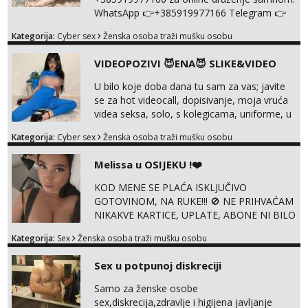
WhatsApp 👉+385919977166 Telegram 👉
@enafriedrichkis Radim videopozive s licem,
Kategorija:
Cyber sex
Ženska osoba traži mušku osobu
solo i s partnerom, kolegicama
(Tina&Natali), razne kombinacije halteri,
VIDEOPOZIVI 😈ENA😈 SLIKE&VIDEO
haljine, štikle, samostojeće itd. Nudim
svakakva videa seksa, pušenje, razne
U bilo koje doba dana tu sam za vas; javite
lokacije, suradnje s kolegicama, fetiši..
se za hot videocall, dopisivanje, moja vruća
Dopisivanje i slike također radim. NIŠTA UŽI...
videa seksa, solo, s kolegicama, uniforme, u
autu itd, te za gole slikice 💋 WhatsApp 👉
Kategorija:
Cyber sex
Ženska osoba traži mušku osobu
+385919977166 Telegram 👉
@enafriedrichkis ISKLJUČIVO ONLINE, NIŠTA
Melissa u OSIJEKU !❤️
UŽIVO
KOD MENE SE PLAĆA ISKLJUČIVO
GOTOVINOM, NA RUKE!!! 🚫 NE PRIHVAĆAM
NIKAKVE KARTICE, UPLATE, ABONE NI BILO
KAKVE DRUGE OBLIKE PLAĆANJA – 💵
Kategorija:
Sex
Ženska osoba traži mušku osobu
SAMO GOTOVINA!!! Moje fotografije su
100% moje, bez laži i igara. Nemam vremena
Sex u potpunoj diskreciji
za dopisivanja Za dogovor mi piši direktno na
WhatsApp – ako znaš što želiš, bit će ti
Samo za ženske osobe
nagrađeno.
sex,diskrecija,zdravlje i higijena javljanje