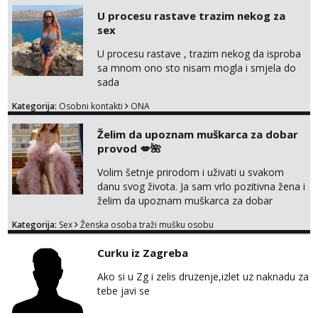
javi se na moj email:
U procesu rastave trazim nekog za
markodalic37@gmail.com
sex
U procesu rastave , trazim nekog da isproba
sa mnom ono sto nisam mogla i smjela do
sada
Kategorija:
Osobni kontakti
ONA
Želim da upoznam muškarca za dobar
provod 💋🌺
Volim šetnje prirodom i uživati u svakom
danu svog života. Ja sam vrlo pozitivna žena i
želim da upoznam muškarca za dobar
provod, naravno može i nešto više.💋🌺 Klikni
Kategorija:
Sex
Ženska osoba traži mušku osobu
na link ispod i nadji me tamo, cekam te!
Curku iz Zagreba
Ako si u Zg i zelis druzenje,izlet uz naknadu za
tebe javi se