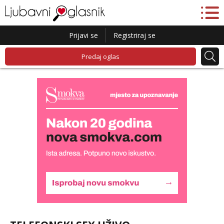
Prijavi se
Registriraj se
Predaj oglas
Lucija
Razgovaram :)
Tel:
064/677-677
- Kod: #136