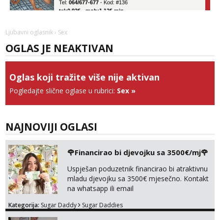
tel:0,93€ - mob:1,12€ min
Obavijesti me kada se oslobodi
Ela
Ljubavni oglasnik
› Sex
Razgovaram :)
OGLAS JE NEAKTIVAN
Tel:
064/677-677
- Kod: #117
tel:0,93€ - mob:1,12€ min
Obavijesti me kada se oslobodi
Oglas koji tražite više nije aktivan
Pogledajte slične oglase u rubrici:
Sex
»
Lili
Čekam tvoj poziv!
Tel:
064/677-677
- Kod: #128
tel:0,93€ - mob:1,12€ min
NAJNOVIJI OGLASI
Anđela
Čekam tvoj poziv!
🌹Financirao bi djevojku sa 3500€/mj🌹
Tel:
064/677-677
- Kod: #142
Uspješan poduzetnik financirao bi atraktivnu
tel:0,93€ - mob:1,12€ min
mladu djevojku sa 3500€ mjesečno. Kontakt
na whatsapp ili email
Kategorija:
Sugar Daddy
Sugar Daddies