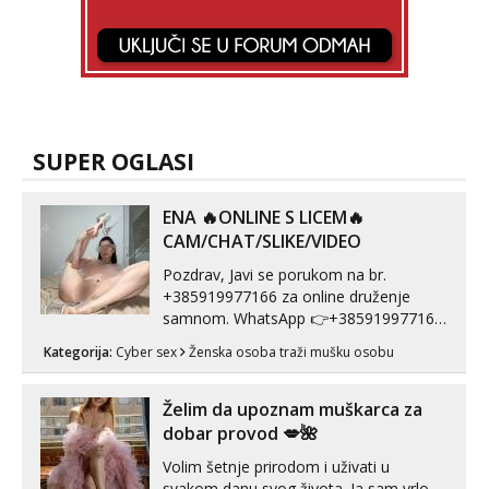
SUPER OGLASI
ENA 🔥ONLINE S LICEM🔥
CAM/CHAT/SLIKE/VIDEO
Pozdrav, Javi se porukom na br.
+385919977166 za online druženje
samnom. WhatsApp 👉+385919977166
Telegram 👉@enafriedrichkis Radim
Kategorija:
Cyber sex
Ženska osoba traži mušku osobu
videopozive s licem, solo i s partnerom,
kolegicama (Tina&Natali), razne
kombinacije halteri, haljine, štikle,
Želim da upoznam muškarca za
samostojeće itd. Nudim svakakva videa
dobar provod 💋🌺
seksa, puš...
Volim šetnje prirodom i uživati u
svakom danu svog života. Ja sam vrlo