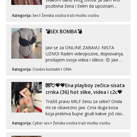
pozitivna žena i želim da upoznam
muškarca za dobar provod, naravno
Kategorija:
Sex
Ženska osoba traži mušku osobu
može i nešto više.💋🌺 Klikni na link
ispod i nadji me tamo, cekam te!
💣SEX BOMBA💣
Javi se za ONLINE ZABAVU. NISTA
UZIVO! Radim videopozive, dopisivanja,
prodajem svoja videa i slikice. 😚 Javi mi
se porukom na Whatsupp, Viber ili
Kategorija:
Osobni kontakti
ONA
Telegram. +385 91 723 0045
💌💘💝💗Ena playboy zečica-sisata
crnka (36) hot slike, videa i c2c💗
Tražiš pravu MILF ženu za sebe? Onda
mi se obavezno javi. Crna duga kosa
koja prekriva bujne grudi kakve još nisi
vidio, čista ŠESTICA! A usne? O usnama
Kategorija:
Cyber sex
Ženska osoba traži mušku osobu
bolje da ni ne pričam. Prave pune usne
koje će ti se urezati u pamćenje, jer