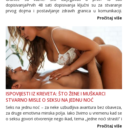
dopisivanjaPrvih 48 sati dopisivanja ključni su za stvaranje
prvog dojma i postavljanje zdravih granica u komunikaciji.
Važno je izbjeći prebrzo otkrivanje osobnih ili intimnih
Pročitaj više
informacija, jer nepoznata osoba još nije zaslužila to
povjerenje. Takođe...
ISPOVIJESTI IZ KREVETA: ŠTO ŽENE I MUŠKARCI
STVARNO MISLE O SEKSU NA JEDNU NOĆ
Seks na jednu noć – za neke uzbudljiva avantura bez obaveza,
za druge emotivna minska polja. Iako živimo u vremenu kad se
o seksu govori otvorenije nego ikad, tema „jedne noći strasti“ i
dalje izaziva burne rasprave. Što zapravo misle žene, a što
Pročitaj više