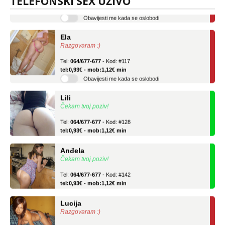
TELEFONSKI SEX UŽIVO
tel:0,93€ - mob:1,12€ min
Obavijesti me kada se oslobodi
Ela
Razgovaram :)
Tel:
064/677-677
- Kod: #117
tel:0,93€ - mob:1,12€ min
Obavijesti me kada se oslobodi
Lili
Čekam tvoj poziv!
Tel:
064/677-677
- Kod: #128
tel:0,93€ - mob:1,12€ min
Anđela
Čekam tvoj poziv!
Tel:
064/677-677
- Kod: #142
tel:0,93€ - mob:1,12€ min
Lucija
Razgovaram :)
Tel:
064/677-677
- Kod: #136