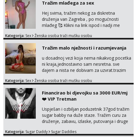
Tražim mlađega za sex
Hej svima, tražim nekog za diskretna
druženja van Zagreba , po mogućnosti
mlađeg 🥰 Klikni na link ispod i nadji me
tamo, cekam te!
Kategorija:
Sex
Ženska osoba traži mušku osobu
Tražim malo nježnosti i razumjevanja
u dosadnoj vezi koja nema nikakvog pocetka
ni kraja,jednostavno sam nesretna. sve
dajem a nista ne dobivam za uzvrat.trazim
muskarca koji ce zadovoljiti moje potrebe,ne
Kategorija:
Sex
Ženska osoba traži mušku osobu
trazim puno samo malo njeznosti i
razumjevanja. volim njezan seks i njezne
Financirao bi djevojku sa 3000 EUR/mj
poljupce po tijelu koji me jako
❤️ VIP Tretman
pale,obozavam kad muskarac preuzme
kontrolu . javi se :) Klikni na link ispod i nadji
Uspješan i ozbiljan poduzetnik 37god tražim
me tamo, cekam te!
sugar babby na duže staze. Tražim curu za
druženje, zabavu, izlaske, putovanja i druge
lijepe stvari na obostranu korist. Ako si
Kategorija:
Sugar Daddy
Sugar Daddies
otvorena, komunikativna, zgodna i atraktivna