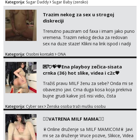
Kategorija:
Sugar Daddy
Sugar Baby (zensko)
Trazim nekog za sex u strogoj
diskreciji
Trenutno pauziram od faxa i imam jako puno
vremena. Trazim nekog decka za redovan
sex na duze staze! Klikni na link ispod i nadji
me tamo, cekam te!
Kategorija:
Osobni kontakti
ONA
💌💘💝💗Ena playboy zečica-sisata
crnka (36) hot slike, videa i c2c💗
Tražiš pravu MILF ženu za sebe? Onda mi se
obavezno javi. Crna duga kosa koja prekriva
bujne grudi kakve još nisi vidio, čista
ŠESTICA! A usne? O usnama bolje da ni ne
Kategorija:
Cyber sex
Ženska osoba traži mušku osobu
pričam. Prave pune usne koje će ti se urezati
u pamćenje, jer vjeruj mi, takve još nisi vidio.
❤️‍🔥VATRENA MILF MAMA❤️‍🔥
Uvijek sam spremna za ONLOINE zabavu.
Volim vruće u porukama uz pokoju fotku.
🎇Online druženje sa MILF MAMICOM🎇 Javi
Radim slikice i videa po tvojoj želji te imam
mi se za druženje Vruce pozive, Slikice, Videa
raznih mater...