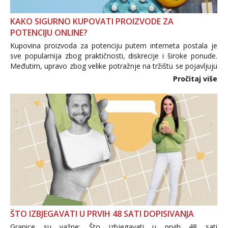
KAKO SIGURNO KUPOVATI PROIZVODE ZA
POTENCIJU ONLINE?
Kupovina proizvoda za potenciju putem interneta postala je
sve popularnija zbog praktičnosti, diskrecije i široke ponude.
Međutim, upravo zbog velike potražnje na tržištu se pojavljuju
i brojni krivotvoreni proizvodi, nepouzdane internetske
Pročitaj više
trgovine te proizvodi nepoznatog podrijetla. ...
ŠTO IZBJEGAVATI U PRVIH 48 SATI DOPISIVANJA
Granice su važne: Što izbjegavati u prvih 48 sati