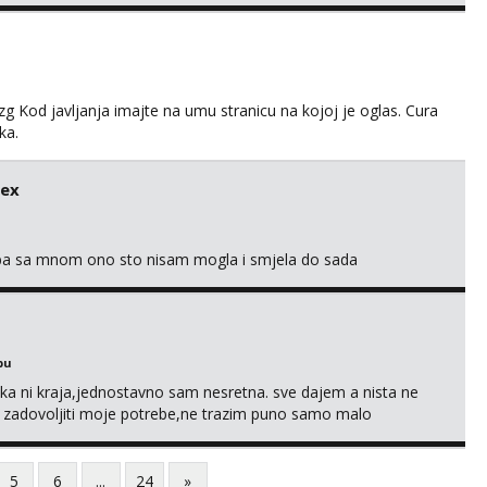
g Kod javljanja imajte na umu stranicu na kojoj je oglas. Cura
ka.
sex
oba sa mnom ono sto nisam mogla i smjela do sada
bu
a ni kraja,jednostavno sam nesretna. sve dajem a nista ne
e zadovoljiti moje potrebe,ne trazim puno samo malo
s i njezne poljupce po tijelu koji me jako pale,obozavam kad
ni na link ispod i nadji me tamo, cekam te!
5
6
...
24
»