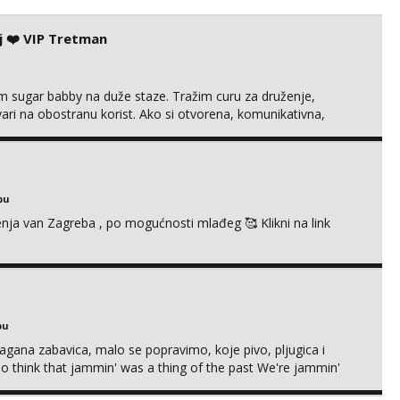
j ❤️ VIP Tretman
im sugar babby na duže staze. Tražim curu za druženje,
tvari na obostranu korist. Ako si otvorena, komunikativna,
 markodalic37@gmail.com
bu
enja van Zagreba , po mogućnosti mlađeg 🥰 Klikni na link
bu
Lagana zabavica, malo se popravimo, koje pivo, pljugica i
To think that jammin' was a thing of the past We're jammin'