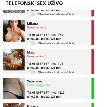
Tel:
064/677-677
- Kod: #136
TELEFONSKI SEX UŽIVO
tel:0,93€ - mob:1,12€ min
Obavijesti me kada se oslobodi
Liliana
Razgovaram :)
Tel:
064/677-677
- Kod: #69
tel:0,93€ - mob:1,12€ min
Obavijesti me kada se oslobodi
Maja
Razgovaram :)
Tel:
064/677-677
- Kod: #04
tel:0,93€ - mob:1,12€ min
Obavijesti me kada se oslobodi
Snježana
Čekam tvoj poziv!
Tel:
064/677-677
- Kod: #119
tel:0,93€ - mob:1,12€ min
Biljana
Čekam tvoj poziv!