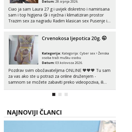
Datum:
28.srpnja 2026.
Tel:
064/677-677
- Kod: #119
Ciao ja sam Laura 27 g i uvijek diskretno i namirisana
tel:0,93€ - mob:1,12€ min
sam i top higijena 😘 i nježna i klimatiziran prostor
Trazim sex za nagradu Radim klasican sex Pusenje i
Biljana
gutanje sperme Erotsko rublje imam uvijek Lizati me
Čekam tvoj poziv!
mozes i ljubiti po tijelu Iskljucivo neradim analni !!! I
Tel:
064/677-677
- Kod: #132
Crvenokosa ljepotica 20g. 🤭
neljubim se Wha...
tel:0,93€ - mob:1,12€ min
Vanesa
Kategorija:
Kategorija:
Cyber sex
Ženska
osoba traži mušku osobu
Čekam tvoj poziv!
Datum:
03.kolovoza 2026.
Tel:
064/677-677
- Kod: #74
Pozdrav svim obožavateljima ONLINE 🧡🧡🧡 Tu sam
tel:0,93€ - mob:1,12€ min
za vas ako ste u potrazi za online druženjem -
samnom se možete zabaviti preko videopoziva, ili
Žana
ako vam nisam dovoljna radim i u paru i trojci s
Čekam tvoj poziv!
kolegicama, svaka je drugačija 😉 Radim i vruća
Tel:
064/677-677
- Kod: #135
tipkanja uz slike i hot line pozive. Za vas sam
tel:0,93€ - mob:1,12€ min
pripremila ...
NAJNOVIJI ČLANCI
Lili
Čekam tvoj poziv!
Tel:
064/677-677
- Kod: #128