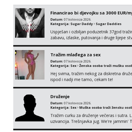
Financirao bi djevojku sa 3000 EUR/m
Datum
: 07.kolovoza 2026.
Kategorija:
Sugar Daddy
Sugar Daddies
Uspješan i ozbiljan poduzetnik 37god traž
zabavu, izlaske, putovanja i druge lijepe s
zgodna i atraktivna javi se na moj email:
Tražim mlađega za sex
Datum
: 07.kolovoza 2026.
Kategorija:
Sex
Ženska osoba traži mušku oso
Hej svima, tražim nekog za diskretna druž
ispod i nadji me tamo, cekam te!
Druženje
Datum
: 07.kolovoza 2026.
Kategorija:
Sex
Muška osoba traži žensku oso
Tražim curku za druženje večeras i sutra. 
uzivancija. Trešnjavka jug. We're jammin' 
And I hope this jam is gonna last