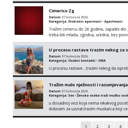
Cimericu Zg
Datum
: 07.kolovoza 2026.
Kategorija:
Diskretni aparmani
Apartmani
Tražim cimercu do 26 godina, zapadni dio z
treba biti mlada, zgodna, uredna, bez poro
U procesu rastave trazim nekog za 
Datum
: 07.kolovoza 2026.
Kategorija:
Osobni kontakti
ONA
U procesu rastave , trazim nekog da ispr
Tražim malo nježnosti i razumjevanja
Datum
: 07.kolovoza 2026.
Kategorija:
Sex
Ženska osoba traži mušku oso
u dosadnoj vezi koja nema nikakvog pocetk
dobivam za uzvrat.trazim muskarca koji c
njeznosti i razumjevanja. volim njezan sek
muskarac preuzme kontrolu . javi se :) Klik
1
2
3
4