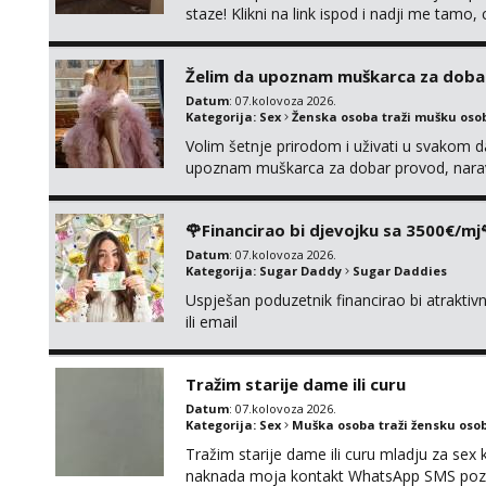
staze! Klikni na link ispod i nadji me tamo,
Želim da upoznam muškarca za doba
Datum
: 07.kolovoza 2026.
Kategorija:
Sex
Ženska osoba traži mušku oso
Volim šetnje prirodom i uživati u svakom da
upoznam muškarca za dobar provod, naravno
tamo, cekam te!
🌹Financirao bi djevojku sa 3500€/mj
Datum
: 07.kolovoza 2026.
Kategorija:
Sugar Daddy
Sugar Daddies
Uspješan poduzetnik financirao bi atrakt
ili email
Tražim starije dame ili curu
Datum
: 07.kolovoza 2026.
Kategorija:
Sex
Muška osoba traži žensku oso
Tražim starije dame ili curu mladju za sex
naknada moja kontakt WhatsApp SMS poziv