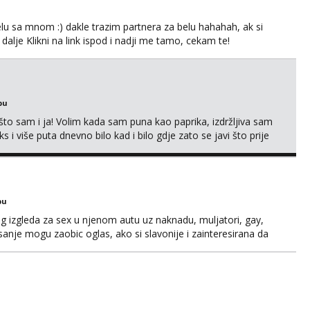
lu sa mnom :) dakle trazim partnera za belu hahahah, ak si
 dalje Klikni na link ispod i nadji me tamo, cekam te!
bu
što sam i ja! Volim kada sam puna kao paprika, izdržljiva sam
s i više puta dnevno bilo kad i bilo gdje zato se javi što prije
 me tamo, cekam te!
bu
og izgleda za sex u njenom autu uz naknadu, muljatori, gay,
pisanje mogu zaobic oglas, ako si slavonije i zainteresirana da
i se na whatsapp porukom 098 199 1895.