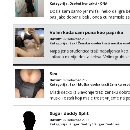
Kategorija:
Osobni kontakti
ONA
Dosla sam samo jer mi fali neko da igra be
bas jako dobar u beli , onda cu razmislit za
Volim kada sam puna kao paprika
Datum
: 07.kolovoza 2026.
Kategorija:
Sex
Ženska osoba traži mušku oso
Napaljena studentica traži napaljenka kao 
i nikada mi nije dosta seksa. Volim grubi sek
da me isprobaš Klikni na link ispod i nadji
Sex
Datum
: 07.kolovoza 2026.
Kategorija:
Sex
Muška osoba traži žensku oso
Mladi decko iz Slavonije trazi zensku dobr
muski i ostali koji misle trosit vrijeme na 
te punim negdje u mraku u tvom autu jav
Sugar daddy Split
Datum
: 07.kolovoza 2026.
Kategorija:
Sugar Daddy
Sugar Daddies