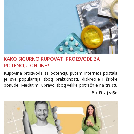
tel:0,93€ - mob:1,12€ min
Anđela
Čekam tvoj poziv!
Tel:
064/677-677
- Kod: #142
tel:0,93€ - mob:1,12€ min
KAKO SIGURNO KUPOVATI PROIZVODE ZA
POTENCIJU ONLINE?
Kupovina proizvoda za potenciju putem interneta postala
je sve popularnija zbog praktičnosti, diskrecije i široke
ponude. Međutim, upravo zbog velike potražnje na tržištu
se pojavljuju i brojni krivotvoreni proizvodi, nepouzdane
Pročitaj više
internetske trgovine te proizvodi nepoznatog podrijetla. ...