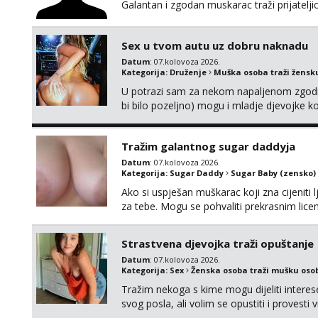
Galantan i zgodan muskarac traži prijatelj
Sex u tvom autu uz dobru naknadu
Datum
: 07.kolovoza 2026.
Kategorija:
Druženje
Muška osoba traži žensk
U potrazi sam za nekom napaljenom zgodno
bi bilo pozeljno) mogu i mladje djevojke k
neku koja bi dosla po mene da se odemo s
molim samo ozbiljne da se javljaju one ko
Tražim galantnog sugar daddyja
Datum
: 07.kolovoza 2026.
Kategorija:
Sugar Daddy
Sugar Baby (zensko)
Ako si uspješan muškarac koji zna cijeniti l
za tebe. Mogu se pohvaliti prekrasnim lic
broj 4,a guza je, bez lažne skromnosti, pra
dugačkih dopisivanja, putovanja ili javnih po
Strastvena djevojka traži opuštanje
Datum
: 07.kolovoza 2026.
Kategorija:
Sex
Ženska osoba traži mušku oso
Tražim nekoga s kime mogu dijeliti intere
svog posla, ali volim se opustiti i provesti 
nemoram samo s prijateljima opustati ;) Kli