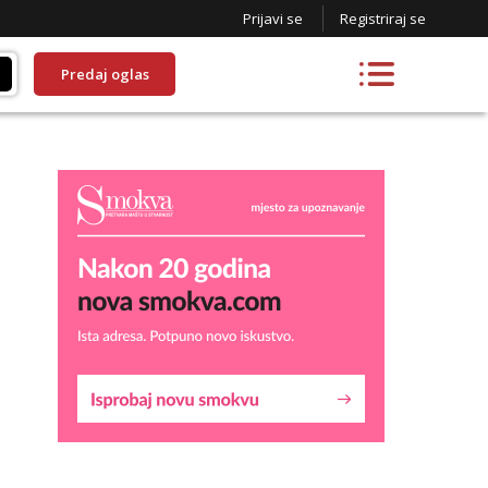
Prijavi se
Registriraj se
Predaj oglas
Lucija
Razgovaram :)