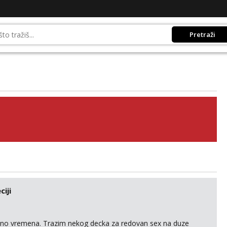
Pretraži
iji
uno vremena. Trazim nekog decka za redovan sex na duze