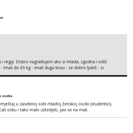
bu
 i regiji. Dobro nagrađujem ako si mlada, zgodna i voliš
 - imaš do 65 kg - imaš dugu kosu - se dobro ljubiš - si
še) i dostupna radnim danom (vikendi i noći su za obitelj) -
ljajte se: - debele - frajeri i paro...
u osobu
ještaj u zasebnoj sobi mlađoj ženskoj osobi (studentici).
ćati sobu i tako malo uštedjeti, javi se na mail.