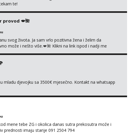
 cekam te!
r provod 💋🌺
bu
nu svog života. Ja sam vrlo pozitivna žena i želim da
 može i nešto više.💋🌺 Klikni na link ispod i nadji me
🌹
ivnu mladu djevojku sa 3500€ mjesečno. Kontakt na whatsapp
bu
 kod mene tebe ZG i okolica danas sutra prekosutra može i
 prednosti imaju starije 091 2504 794