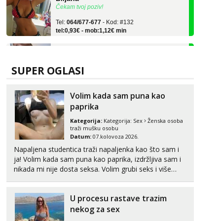
Tel:
064/677-677
- Kod: #132
tel:0,93€ - mob:1,12€ min
Vanesa
Čekam tvoj poziv!
Tel:
064/677-677
- Kod: #74
SUPER OGLASI
tel:0,93€ - mob:1,12€ min
Žana
Volim kada sam puna kao
Čekam tvoj poziv!
paprika
Tel:
064/677-677
- Kod: #135
Kategorija:
Kategorija:
Sex
Ženska osoba
tel:0,93€ - mob:1,12€ min
traži mušku osobu
Datum:
07.kolovoza 2026.
Lili
Napaljena studentica traži napaljenka kao što sam i
Čekam tvoj poziv!
ja! Volim kada sam puna kao paprika, izdržljiva sam i
nikada mi nije dosta seksa. Volim grubi seks i više
Tel:
064/677-677
- Kod: #128
tel:0,93€ - mob:1,12€ min
puta dnevno bilo kad i bilo gdje zato se javi što prije
da me isprobaš Klikni na link ispod i nadji me tamo,
Anđela
U procesu rastave trazim
cekam te!
Čekam tvoj poziv!
nekog za sex
Tel:
064/677-677
- Kod: #142