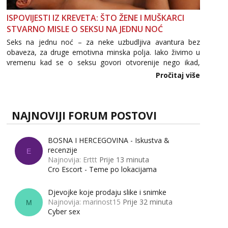
ISPOVIJESTI IZ KREVETA: ŠTO ŽENE I MUŠKARCI
STVARNO MISLE O SEKSU NA JEDNU NOĆ
Seks na jednu noć – za neke uzbudljiva avantura bez
obaveza, za druge emotivna minska polja. Iako živimo u
vremenu kad se o seksu govori otvorenije nego ikad,
tema „jedne noći strasti“ i dalje izaziva burne rasprave. Što
Pročitaj više
zapravo misle žene, a što muškarci? Jesu...
NAJNOVIJI FORUM POSTOVI
BOSNA I HERCEGOVINA - Iskustva &
recenzije
E
Najnovija: Erttt
Prije 13 minuta
Cro Escort - Teme po lokacijama
Djevojke koje prodaju slike i snimke
Najnovija: marinost15
Prije 32 minuta
M
Cyber sex