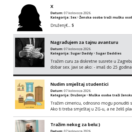
X
Datum
: 07.kolovoza 2026.
Kategorija:
Sex
Ženska osoba traži mušku oso
Druženj€... $
Nagrađujem za tajnu avanturu
Datum
: 07.kolovoza 2026.
Kategorija:
Sugar Daddy
Sugar Daddies
Tražim curu za diskretne susrete u Zagrebu
dobar sex. Javi se ako: - imaš do 25 godina
fleksibilna s vremenom (jer ga nemam previ
vodiš brigu o zdravlju i koristiš zaštitu Ne jav
Nudim smještaj studentici
Datum
: 07.kolovoza 2026.
Kategorija:
Druženje
Muška osoba traži žensk
Tražim cimericu, odnosno mogu ponuditi sm
Ako ti treba smještaj u ZG-u, a ne želiš pla
Tražim nekog za belu:)
Datum
: 07.kolovoza 2026.