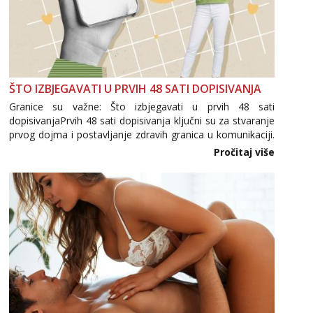
ŠTO IZBJEGAVATI U PRVIH 48 SATI DOPISIVANJA
Granice su važne: Što izbjegavati u prvih 48 sati
dopisivanjaPrvih 48 sati dopisivanja ključni su za stvaranje
prvog dojma i postavljanje zdravih granica u komunikaciji.
Važno je izbjeći prebrzo otkrivanje osobnih ili intimnih
Pročitaj više
informacija, jer nepoznata osoba još nije zaslužila to
povjerenje. Takođe...