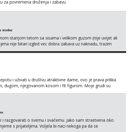
icu za povremena druženja i zabavu
u osobu
m starijom tetom sa sisama i velikom guzom (nije uvijet ali
ojima nije bitan izgled vec dobra zabava uz naknadu, trazim
eksat negdje u mrak, prije seksa dobijes odmah na ruke,
je se pale na seks po mracnim parkinzima, sumarcima itd be...
jepotu i uživati u društvu atraktivne dame, ovo je prava prilika
em, dugom, njegovanom kosom i fit figurom. Moje grudi su
va top forma. Diskretno i opušteno druženje je moj stil, bez
javljivanja. Što nudim: - atraktivno i ugo...
bu
se i razgovarati o svemu i svačemu. Jako sam strastvena oko
vrijeme s prijateljima. Voljela bi naci nekoga pa da se
kni na link ispod i nadji me tamo, cekam te!