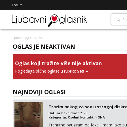
Forum
Ljubavni oglasnik
› Sex
OGLAS JE NEAKTIVAN
Oglas koji tražite više nije aktivan
Pogledajte slične oglase u rubrici:
Sex
»
NAJNOVIJI OGLASI
Trazim nekog za sex u strogoj diskrec
Datum
: 07.kolovoza 2026.
Kategorija:
Osobni kontakti
ONA
Trenutno pauziram od faxa i imam jako p