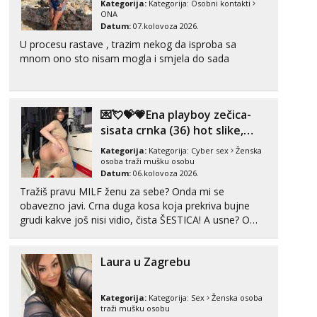
Kategorija:
Kategorija:
Osobni kontakti
tel:0,93€ - mob:1,12€ min
ONA
Datum:
07.kolovoza 2026.
Lucija
U procesu rastave , trazim nekog da isproba sa
Razgovaram :)
mnom ono sto nisam mogla i smjela do sada
Tel:
064/677-677
- Kod: #136
tel:0,93€ - mob:1,12€ min
Obavijesti me kada se oslobodi
💌💘💝💗Ena playboy zečica-
Liliana
sisata crnka (36) hot slike,
Razgovaram :)
videa i c2c💗
Kategorija:
Kategorija:
Cyber sex
Ženska
Tel:
064/677-677
- Kod: #69
osoba traži mušku osobu
tel:0,93€ - mob:1,12€ min
Datum:
06.kolovoza 2026.
Obavijesti me kada se oslobodi
Tražiš pravu MILF ženu za sebe? Onda mi se
obavezno javi. Crna duga kosa koja prekriva bujne
Maja
grudi kakve još nisi vidio, čista ŠESTICA! A usne? O
Razgovaram :)
usnama bolje da ni ne pričam. Prave pune usne koje
Tel:
064/677-677
- Kod: #04
će ti se urezati u pamćenje, jer vjeruj mi, takve još
tel:0,93€ - mob:1,12€ min
Laura u Zagrebu
nisi vidio. Uvijek sam spremna za ONLOINE zabavu...
Obavijesti me kada se oslobodi
Snježana
Kategorija:
Kategorija:
Sex
Ženska osoba
Čekam tvoj poziv!
traži mušku osobu