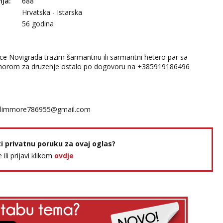
nja:
688
Hrvatska - Istarska
56 godina
ice Novigrada trazim šarmantnu ili sarmantni hetero par sa
orom za druzenje ostalo po dogovoru na +385919186496
limmore786955@gmail.com
ti privatnu poruku za ovaj oglas?
e ili prijavi klikom
ovdje