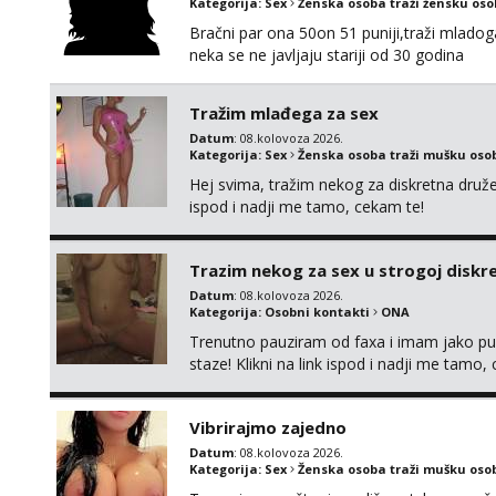
Kategorija:
Sex
Ženska osoba traži žensku os
Bračni par ona 50on 51 puniji,traži mladog
neka se ne javljaju stariji od 30 godina
Tražim mlađega za sex
Datum
: 08.kolovoza 2026.
Kategorija:
Sex
Ženska osoba traži mušku oso
Hej svima, tražim nekog za diskretna druž
ispod i nadji me tamo, cekam te!
Trazim nekog za sex u strogoj diskrec
Datum
: 08.kolovoza 2026.
Kategorija:
Osobni kontakti
ONA
Trenutno pauziram od faxa i imam jako p
staze! Klikni na link ispod i nadji me tamo,
Vibrirajmo zajedno
Datum
: 08.kolovoza 2026.
Kategorija:
Sex
Ženska osoba traži mušku oso