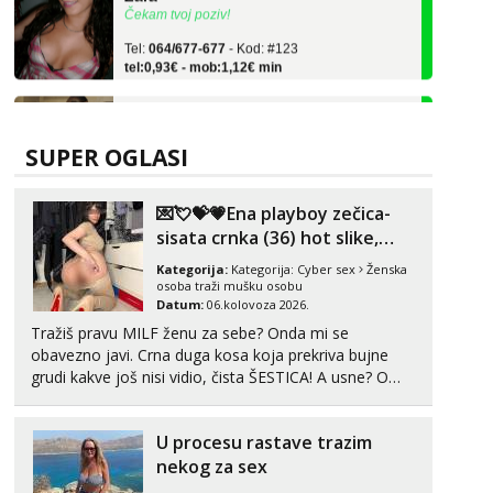
Tel:
064/677-677
- Kod: #123
tel:0,93€ - mob:1,12€ min
Anđela
Čekam tvoj poziv!
Tel:
064/677-677
- Kod: #142
SUPER OGLASI
tel:0,93€ - mob:1,12€ min
Kristina
💌💘💝💗Ena playboy zečica-
Razgovaram :)
sisata crnka (36) hot slike,
Učiteljica iz predgrađa traži...
videa i c2c💗
Kategorija:
Kategorija:
Cyber sex
Ženska
osoba traži mušku osobu
Tel:
064/677-677
- Kod: #160
Datum:
06.kolovoza 2026.
tel:0,93€ - mob:1,12€ min
Tražiš pravu MILF ženu za sebe? Onda mi se
Obavijesti me kada se oslobodi
obavezno javi. Crna duga kosa koja prekriva bujne
Monika
grudi kakve još nisi vidio, čista ŠESTICA! A usne? O
Čekam tvoj poziv!
usnama bolje da ni ne pričam. Prave pune usne koje
će ti se urezati u pamćenje, jer vjeruj mi, takve još
Tel:
064/677-677
- Kod: #133
U procesu rastave trazim
nisi vidio. Uvijek sam spremna za ONLOINE zabavu...
tel:0,93€ - mob:1,12€ min
nekog za sex
Vanesa