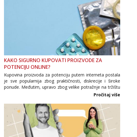
KAKO SIGURNO KUPOVATI PROIZVODE ZA
POTENCIJU ONLINE?
Kupovina proizvoda za potenciju putem interneta postala
je sve popularnija zbog praktičnosti, diskrecije i široke
ponude. Međutim, upravo zbog velike potražnje na tržištu
se pojavljuju i brojni krivotvoreni proizvodi, nepouzdane
Pročitaj više
internetske trgovine te proizvodi nepoznatog podrijetla. ...