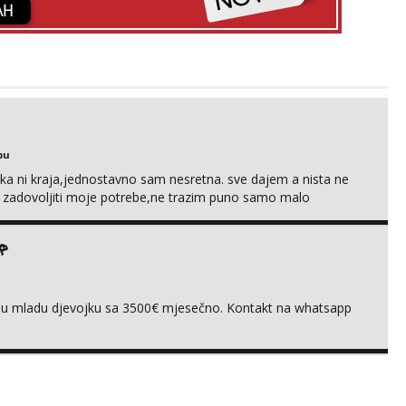
bu
a ni kraja,jednostavno sam nesretna. sve dajem a nista ne
e zadovoljiti moje potrebe,ne trazim puno samo malo
s i njezne poljupce po tijelu koji me jako pale,obozavam kad
ni na link ispod i nadji me tamo, cekam te!
🌹
ivnu mladu djevojku sa 3500€ mjesečno. Kontakt na whatsapp