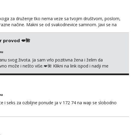
š nekoga za druženje tko nema veze sa tvojim društvom, poslom,
a razne načine. Makni se od svakodnevice samnom. Javi se na
r provod 💋🌺
bu
nu svog života. Ja sam vrlo pozitivna žena i želim da
 može i nešto više.💋🌺 Klikni na link ispod i nadji me
bu
 i seks za ozbiljne ponude ja v 172 74 na wap se slobodno