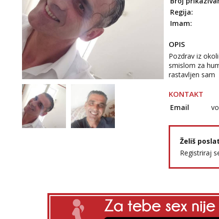
Broj prikaziva
Regija:
Imam:
OPIS
Pozdrav iz okol
smislom za hum
rastavljen sam
KONTAKT
Email
vo
Želiš posla
Registriraj s