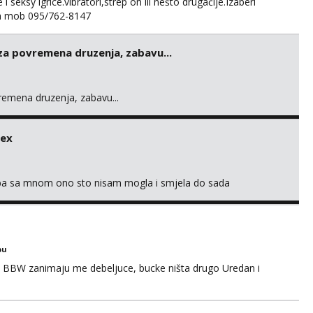
 seksy igrice.vibratori,strep on ili nešto drugačije.Izaberi
na mob 095/762-8147
 za povremena druzenja, zabavu...
vremena druzenja, zabavu...
sex
oba sa mnom ono sto nisam mogla i smjela do sada
bu
 BBW zanimaju me debeljuce, bucke ništa drugo Uredan i