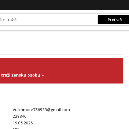
Pretraži
traži žensku osobu
»
Volimmore786955@gmail.com
229846
19.05.2026