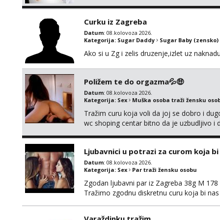
Curku iz Zagreba
Datum
: 08.kolovoza 2026.
Kategorija:
Sugar Daddy
Sugar Baby (zensko)
Ako si u Zg i zelis druzenje,izlet uz naknad
Poližem te do orgazma💦🤑
Datum
: 08.kolovoza 2026.
Kategorija:
Sex
Muška osoba traži žensku oso
Tražim curu koja voli da joj se dobro i du
wc shoping centar bitno da je uzbudljivo i d
diskretan,sliku šaljem na wapp telegram..
Ljubavnici u potrazi za curom koja b
Datum
: 08.kolovoza 2026.
Kategorija:
Sex
Par traži žensku osobu
Zgodan ljubavni par iz Zagreba 38g M 178 79
Tražimo zgodnu diskretnu curu koja bi nas
ne mora.Bitno da uzivamo diskretno anon
najbolje uzivo se upoznati. Na goo smo do 1
Varaždinku tražim