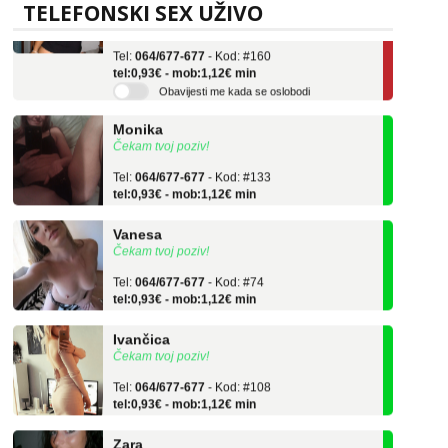
Učiteljica iz predgrađa traži...
TELEFONSKI SEX UŽIVO
Tel:
064/677-677
- Kod: #160
tel:0,93€ - mob:1,12€ min
Obavijesti me kada se oslobodi
Monika
Čekam tvoj poziv!
Tel:
064/677-677
- Kod: #133
tel:0,93€ - mob:1,12€ min
Vanesa
Čekam tvoj poziv!
Tel:
064/677-677
- Kod: #74
tel:0,93€ - mob:1,12€ min
Ivančica
Čekam tvoj poziv!
Tel:
064/677-677
- Kod: #108
tel:0,93€ - mob:1,12€ min
Zara
Čekam tvoj poziv!