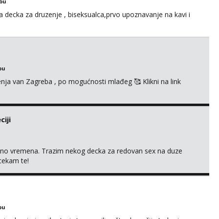
obu
a decka za druzenje , biseksualca,prvo upoznavanje na kavi i
bu
enja van Zagreba , po mogućnosti mlađeg 🥰 Klikni na link
iji
uno vremena. Trazim nekog decka za redovan sex na duze
 cekam te!
bu