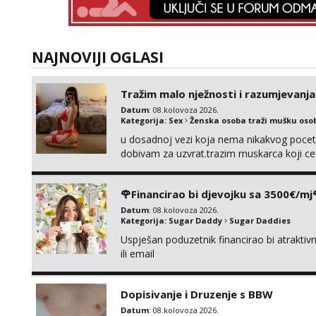
NAJNOVIJI OGLASI
Tražim malo nježnosti i razumjevanja
Datum
: 08.kolovoza 2026.
Kategorija:
Sex
Ženska osoba traži mušku oso
u dosadnoj vezi koja nema nikakvog pocetk
dobivam za uzvrat.trazim muskarca koji c
njeznosti i razumjevanja. volim njezan sek
muskarac preuzme kontrolu . javi se :) Klik
🌹Financirao bi djevojku sa 3500€/mj
Datum
: 08.kolovoza 2026.
Kategorija:
Sugar Daddy
Sugar Daddies
Uspješan poduzetnik financirao bi atrakt
ili email
Dopisivanje i Druzenje s BBW
Datum
: 08.kolovoza 2026.