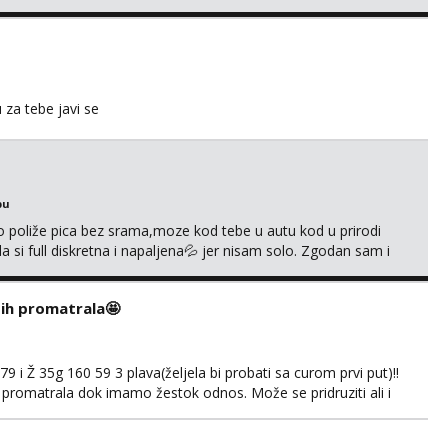
u za tebe javi se
bu
go poliže pica bez srama,moze kod tebe u autu kod u prirodi
a si full diskretna i napaljena💦 jer nisam solo. Zgodan sam i
178 78kg.,javi se za brz dogovor Kontakt 0958759047
i ih promatrala🤩
 i Ž 35g 160 59 3 plava(željela bi probati sa curom prvi put)!!
 promatrala dok imamo žestok odnos. Može se pridruziti ali i
imno bez upoznavanja puno.Sliku mozemo razmjeniti,ali
5.8 poslije tog mozemo se druziti,javi se na mail il...