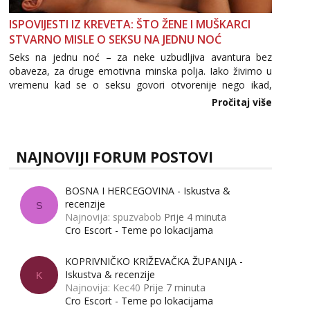
ISPOVIJESTI IZ KREVETA: ŠTO ŽENE I MUŠKARCI
STVARNO MISLE O SEKSU NA JEDNU NOĆ
Seks na jednu noć – za neke uzbudljiva avantura bez
obaveza, za druge emotivna minska polja. Iako živimo u
vremenu kad se o seksu govori otvorenije nego ikad,
tema „jedne noći strasti“ i dalje izaziva burne rasprave. Što
Pročitaj više
zapravo misle žene, a što muškarci? Jesu...
NAJNOVIJI FORUM POSTOVI
BOSNA I HERCEGOVINA - Iskustva &
recenzije
S
Najnovija: spuzvabob
Prije 4 minuta
Cro Escort - Teme po lokacijama
KOPRIVNIČKO KRIŽEVAČKA ŽUPANIJA -
Iskustva & recenzije
K
Najnovija: Kec40
Prije 7 minuta
Cro Escort - Teme po lokacijama