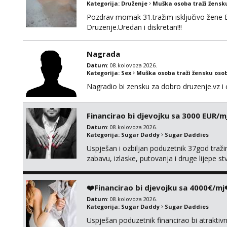
Kategorija:
Druženje
Muška osoba traži žensk
Pozdrav momak 31.tražim isključivo žene 
Druzenje.Uredan i diskretan!!!
Nagrada
Datum
: 08.kolovoza 2026.
Kategorija:
Sex
Muška osoba traži žensku oso
Nagradio bi zensku za dobro druzenje.vz i 
Financirao bi djevojku sa 3000 EUR/m
Datum
: 08.kolovoza 2026.
Kategorija:
Sugar Daddy
Sugar Daddies
Uspješan i ozbiljan poduzetnik 37god traž
zabavu, izlaske, putovanja i druge lijepe s
zgodna i atraktivna javi se na moj email:
❤️Financirao bi djevojku sa 4000€/mj
Datum
: 08.kolovoza 2026.
Kategorija:
Sugar Daddy
Sugar Daddies
Uspješan poduzetnik financirao bi atrakti