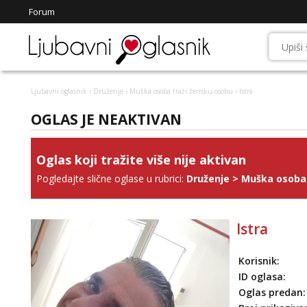
Forum
Ljubavni oglasnik
›
Druženje
›
Muška osoba traži žensku osobu
› Istra
OGLAS JE NEAKTIVAN
Oglas koji tražite više nije aktivan
Pogledajte slične oglase u rubrici:
Druženje
>
Muška osoba 
Istra
Korisnik:
ID oglasa:
Oglas predan: