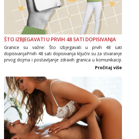
ŠTO IZBJEGAVATI U PRVIH 48 SATI DOPISIVANJA
Granice su važne: Što izbjegavati u prvih 48 sati
dopisivanjaPrvih 48 sati dopisivanja ključni su za stvaranje
prvog dojma i postavljanje zdravih granica u komunikaciji.
Važno je izbjeći prebrzo otkrivanje osobnih ili intimnih
Pročitaj više
informacija, jer nepoznata osoba još nije zaslužila to
povjerenje. Takođe...