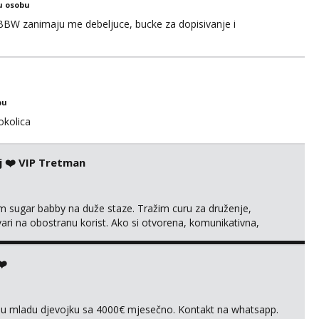
u osobu
BBW zanimaju me debeljuce, bucke za dopisivanje i
bu
okolica
j ❤️ VIP Tretman
im sugar babby na duže staze. Tražim curu za druženje,
tvari na obostranu korist. Ako si otvorena, komunikativna,
 markodalic37@gmail.com
❤️
vnu mladu djevojku sa 4000€ mjesečno. Kontakt na whatsapp.