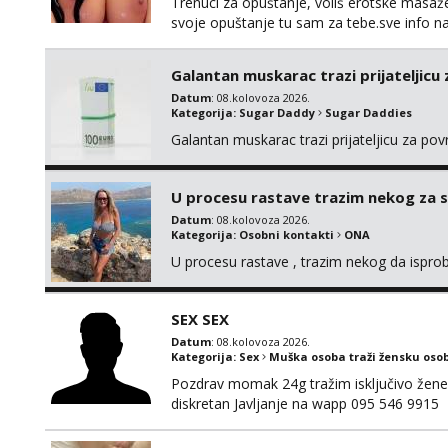
Trenuci za opuštanje, voliš erotske masaže i
svoje opuštanje tu sam za tebe.sve info 
Galantan muskarac trazi prijateljicu
Datum
: 08.kolovoza 2026.
Kategorija:
Sugar Daddy
Sugar Daddies
Galantan muskarac trazi prijateljicu za po
U procesu rastave trazim nekog za 
Datum
: 08.kolovoza 2026.
Kategorija:
Osobni kontakti
ONA
U procesu rastave , trazim nekog da ispr
SEX SEX
Datum
: 08.kolovoza 2026.
Kategorija:
Sex
Muška osoba traži žensku oso
Pozdrav momak 24g tražim isključivo žene
diskretan Javljanje na wapp 095 546 9915