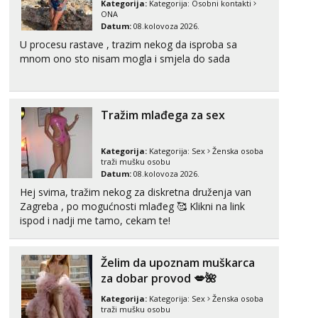
Kategorija:
Kategorija:
Osobni kontakti
Čekam tvoj poziv!
ONA
Datum:
08.kolovoza 2026.
Tel:
064/677-677
- Kod: #74
U procesu rastave , trazim nekog da isproba sa
tel:0,93€ - mob:1,12€ min
mnom ono sto nisam mogla i smjela do sada
Ivančica
Čekam tvoj poziv!
Tel:
064/677-677
- Kod: #108
Tražim mlađega za sex
tel:0,93€ - mob:1,12€ min
Zara
Kategorija:
Kategorija:
Sex
Ženska osoba
Čekam tvoj poziv!
traži mušku osobu
Datum:
08.kolovoza 2026.
Tel:
064/677-677
- Kod: #123
Hej svima, tražim nekog za diskretna druženja van
tel:0,93€ - mob:1,12€ min
Zagreba , po mogućnosti mlađeg 🥰 Klikni na link
ispod i nadji me tamo, cekam te!
Anđela
Čekam tvoj poziv!
Tel:
064/677-677
- Kod: #142
Želim da upoznam muškarca
tel:0,93€ - mob:1,12€ min
za dobar provod 💋🌺
Kategorija:
Kategorija:
Sex
Ženska osoba
traži mušku osobu