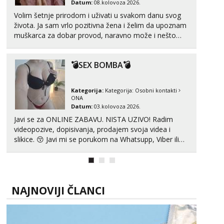
Datum:
08.kolovoza 2026.
Volim šetnje prirodom i uživati u svakom danu svog
života. Ja sam vrlo pozitivna žena i želim da upoznam
muškarca za dobar provod, naravno može i nešto
više.💋🌺 Klikni na link ispod i nadji me tamo, cekam
te!
💣SEX BOMBA💣
Kategorija:
Kategorija:
Osobni kontakti
ONA
Datum:
03.kolovoza 2026.
Javi se za ONLINE ZABAVU. NISTA UZIVO! Radim
videopozive, dopisivanja, prodajem svoja videa i
slikice. 😚 Javi mi se porukom na Whatsupp, Viber ili
Telegram. +385 91 723 0045
NAJNOVIJI ČLANCI