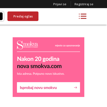
Prijavi se
Registriraj se
Predaj oglas
Kristina
Razgovaram :)