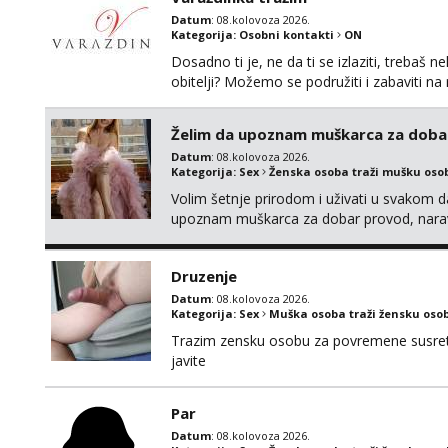
Datum
: 08.kolovoza 2026.
Kategorija:
Osobni kontakti
ON
Dosadno ti je, ne da ti se izlaziti, treba
obitelji? Možemo se podružiti i zabaviti n
Whatsapp. Samo Varaždin i okolica.
Želim da upoznam muškarca za doba
Datum
: 08.kolovoza 2026.
Kategorija:
Sex
Ženska osoba traži mušku oso
Volim šetnje prirodom i uživati u svakom da
upoznam muškarca za dobar provod, naravno
tamo, cekam te!
Druzenje
Datum
: 08.kolovoza 2026.
Kategorija:
Sex
Muška osoba traži žensku oso
Trazim zensku osobu za povremene susrete
javite
Par
Datum
: 08.kolovoza 2026.