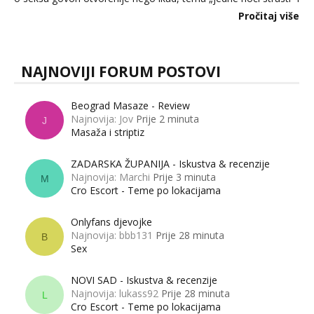
dalje izaziva burne rasprave. Što zapravo misle žene, a što
Pročitaj više
muškarci? Jesu...
NAJNOVIJI FORUM POSTOVI
Beograd Masaze - Review
Najnovija: Jov
Prije 2 minuta
J
Masaža i striptiz
ZADARSKA ŽUPANIJA - Iskustva & recenzije
Najnovija: Marchi
Prije 3 minuta
M
Cro Escort - Teme po lokacijama
Onlyfans djevojke
Najnovija: bbb131
Prije 28 minuta
B
Sex
NOVI SAD - Iskustva & recenzije
Najnovija: lukass92
Prije 28 minuta
L
Cro Escort - Teme po lokacijama