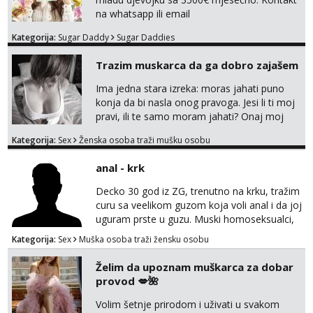
na whatsapp ili email
Kategorija:
Sugar Daddy
Sugar Daddies
Trazim muskarca da ga dobro zajašem
Ima jedna stara izreka: moras jahati puno
konja da bi nasla onog pravoga. Jesi li ti moj
pravi, ili te samo moram jahati? Onaj moj
bivsi je bio samo konj hahahahah Klikni niže
Kategorija:
Sex
Ženska osoba traži mušku osobu
na sexdater link i javi mi se tamo....
anal - krk
Decko 30 god iz ZG, trenutno na krku, tražim
curu sa veelikom guzom koja voli anal i da joj
uguram prste u guzu. Muski homoseksualci,
parovi i transiči odjebite, ne zanimate me. Bilo
Kategorija:
Sex
Muška osoba traži žensku osobu
kakva placanja opcenito (gotovina) ili
unaprijed (aircash, paysafecard, bonovi) ne
Želim da upoznam muškarca za dobar
dolaze u obzir. Javit se prvo porukom na
provod 💋🌺
whatsapp 0958048882.
Volim šetnje prirodom i uživati u svakom