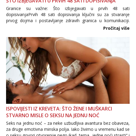
ŠTO IZBJEGAVATI U PRVIH 48 SATI DOPISIVANJA
Granice su važne: Što izbjegavati u prvih 48 sati
dopisivanjaPrvih 48 sati dopisivanja ključni su za stvaranje
prvog dojma i postavljanje zdravih granica u komunikaciji.
Važno je izbjeći prebrzo otkrivanje osobnih ili intimnih
Pročitaj više
informacija, jer nepoznata osoba još nije zaslužila to
povjerenje. Takođe...
ISPOVIJESTI IZ KREVETA: ŠTO ŽENE I MUŠKARCI
STVARNO MISLE O SEKSU NA JEDNU NOĆ
Seks na jednu noć – za neke uzbudljiva avantura bez obaveza,
za druge emotivna minska polja. Iako živimo u vremenu kad se
o seksu govori otvorenije nego ikad, tema „jedne noći strasti“ i