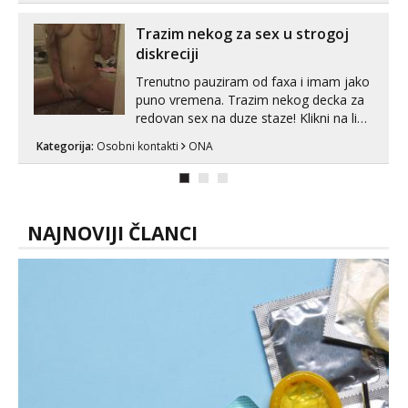
koje će ti se urezati u pamćenje, jer
vjeruj mi, takve još nisi vidio. Uvijek sam
Trazim nekog za sex u strogoj
spremna za ONLOINE zabavu...
diskreciji
Trenutno pauziram od faxa i imam jako
puno vremena. Trazim nekog decka za
redovan sex na duze staze! Klikni na link
ispod i nadji me tamo, cekam te!
Kategorija:
Osobni kontakti
ONA
NAJNOVIJI ČLANCI