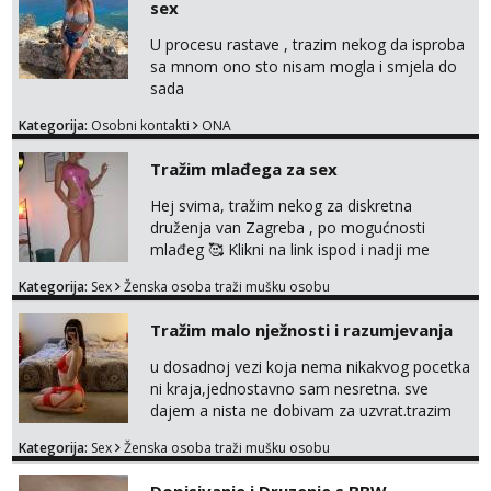
sex
U procesu rastave , trazim nekog da isproba
sa mnom ono sto nisam mogla i smjela do
sada
Kategorija:
Osobni kontakti
ONA
Tražim mlađega za sex
Hej svima, tražim nekog za diskretna
druženja van Zagreba , po mogućnosti
mlađeg 🥰 Klikni na link ispod i nadji me
tamo, cekam te!
Kategorija:
Sex
Ženska osoba traži mušku osobu
Tražim malo nježnosti i razumjevanja
u dosadnoj vezi koja nema nikakvog pocetka
ni kraja,jednostavno sam nesretna. sve
dajem a nista ne dobivam za uzvrat.trazim
muskarca koji ce zadovoljiti moje potrebe,ne
Kategorija:
Sex
Ženska osoba traži mušku osobu
trazim puno samo malo njeznosti i
razumjevanja. volim njezan seks i njezne