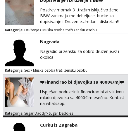
Dopisivanje i Druzenje s BBW
poljupce po tijelu koji me jako
pale,obozavam kad muskarac preuzme
Pozdrav momak 31.tražim isključivo žene
kontrolu . javi se :) Klikni na link ispod i nadji
BBW zanimaju me debeljuce, bucke za
me tamo, cekam te!
dopisivanje i Druzenje.Uredan i diskretan!!!
Kategorija:
Druženje
Muška osoba traži žensku osobu
Nagrada
Nagradio bi zensku za dobro druzenje.vz i
okolica
Kategorija:
Sex
Muška osoba traži žensku osobu
❤️Financirao bi djevojku sa 4000€/mj❤️
Uspješan poduzetnik financirao bi atraktivnu
mladu djevojku sa 4000€ mjesečno. Kontakt
na whatsapp.
Kategorija:
Sugar Daddy
Sugar Daddies
Curku iz Zagreba