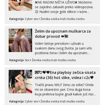
❌NE RADIM NIŠTA UŽIVO❌ Možemo
se zajedno zabaviti preko videopoziva.
😉 Nudim svoje gole slikice i razne
videouradke. 🤩 Za online zabavu pošalji
Kategorija:
Cyber sex
Ženska osoba traži mušku osobu
poruku na Whatsapp, Telegram ili Viber.
😎 +385 91 912 3322 Za provjeru moje
autentičnosti možeš me vidjeti na
Želim da upoznam muškarca za
videopozivu. 😉 S vama sam vec 5 ...
dobar provod 💋🌺
Volim šetnje prirodom i uživati u
svakom danu svog života. Ja sam vrlo
pozitivna žena i želim da upoznam
muškarca za dobar provod, naravno
Kategorija:
Sex
Ženska osoba traži mušku osobu
može i nešto više.💋🌺 Klikni na link
ispod i nadji me tamo, cekam te!
💌💘💝💗Ena playboy zečica-sisata
crnka (36) hot slike, videa i c2c💗
Tražiš pravu MILF ženu za sebe? Onda
mi se obavezno javi. Crna duga kosa
koja prekriva bujne grudi kakve još nisi
vidio, čista ŠESTICA! A usne? O usnama
Kategorija:
Cyber sex
Ženska osoba traži mušku osobu
bolje da ni ne pričam. Prave pune usne