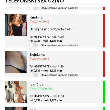
TELEFONSKI SEX UŽIVO
Obavijesti me kada se oslobodi
Kristina
Razgovaram :)
Učiteljica iz predgrađa traži...
Tel:
064/677-677
- Kod: #160
tel:0,93€ - mob:1,12€ min
Obavijesti me kada se oslobodi
Snježana
Razgovaram :)
Tel:
064/677-677
- Kod: #119
tel:0,93€ - mob:1,12€ min
Obavijesti me kada se oslobodi
Ivančica
Čekam tvoj poziv!
Tel:
064/677-677
- Kod: #108
tel:0,93€ - mob:1,12€ min
Zara