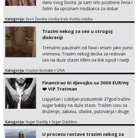
danu svog života. Ja sam vrlo pozitivna žena i
želim da upoznam muškarca za dobar
provod, naravno može i nešto više.💋🌺 Klikni
Kategorija:
Sex
Ženska osoba traži mušku osobu
na link ispod i nadji me tamo, cekam te!
Trazim nekog za sex u strogoj
diskreciji
Trenutno pauziram od faxa i imam jako puno
vremena. Trazim nekog decka za redovan
sex na duze staze! Klikni na link ispod i nadji
me tamo, cekam te!
Kategorija:
Osobni kontakti
ONA
Financirao bi djevojku sa 3000 EUR/mj
❤️ VIP Tretman
Uspješan i ozbiljan poduzetnik 37god tražim
sugar babby na duže staze. Tražim curu za
druženje, zabavu, izlaske, putovanja i druge
lijepe stvari na obostranu korist. Ako si
Kategorija:
Sugar Daddy
Sugar Daddies
otvorena, komunikativna, zgodna i atraktivna
javi se na moj email:
U procesu rastave trazim nekog za
markodalic37@gmail.com