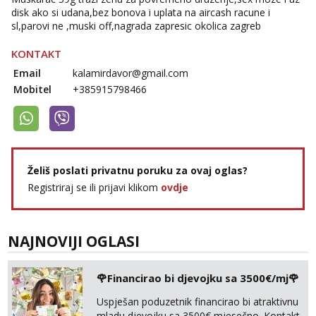
disk ako si udana,bez bonova i uplata na aircash racune i
sl,parovi ne ,muski off,nagrada zapresic okolica zagreb
KONTAKT
Email
kalamirdavor@gmail.com
Mobitel
+385915798466
Želiš poslati privatnu poruku za ovaj oglas?
Registriraj se ili prijavi klikom
ovdje
NAJNOVIJI OGLASI
🌹Financirao bi djevojku sa 3500€/mj🌹
Uspješan poduzetnik financirao bi atraktivnu
mladu djevojku sa 3500€ mjesečno. Kontakt