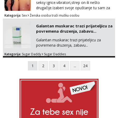
seksy igrice.vibratori,strep on ili nešto
drugačije.Izaberi svoje opuštanje tu sam za
tebe.sve info na mob 095/762-8147
Kategorija:
Sex
Ženska osoba traži mušku osobu
Galantan muskarac trazi prijateljicu za
povremena druzenja, zabavu...
Galantan muskarac trazi prijateljicu za
povremena druzenja, zabavu...
Kategorija:
Sugar Daddy
Sugar Daddies
1
2
3
4
...
24