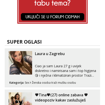
SUPER OGLASI
Laura u Zagrebu
Ciao ja sam Laura 27 g i uvijek
diskretno i namirisana sam i top higijena
😘 i nježna i klimatiziran prostor Trazim
sex za nagradu Radim klasican sex
Kategorija:
Sex
Ženska osoba traži mušku osobu
Pusenje i gutanje sperme Erotsko rublje
imam uvijek Lizati me mozes i ljubiti po
tijelu Iskljucivo neradim analni !!! I
💗Tina💗(27) online zabava 💗
neljubim se Wha...
videopoziv kakav zaslužuješ