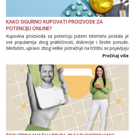
KAKO SIGURNO KUPOVATI PROIZVODE ZA
POTENCIJU ONLINE?
Kupovina proizvoda za potenciju putem interneta postala je
sve popularnija zbog praktičnosti, diskrecije i široke ponude.
Međutim, upravo zbog velike potražnje na tržištu se pojavljuju
i brojni krivotvoreni proizvodi, nepouzdane internetske
Pročitaj više
trgovine te proizvodi nepoznatog podrijetla. ...