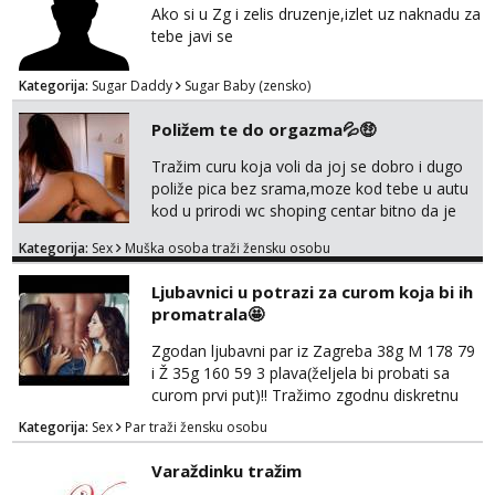
Ako si u Zg i zelis druzenje,izlet uz naknadu za
tebe javi se
Kategorija:
Sugar Daddy
Sugar Baby (zensko)
Poližem te do orgazma💦🤑
Tražim curu koja voli da joj se dobro i dugo
poliže pica bez srama,moze kod tebe u autu
kod u prirodi wc shoping centar bitno da je
uzbudljivo i da si full diskretna i napaljena💦
Kategorija:
Sex
Muška osoba traži žensku osobu
jer nisam solo. Zgodan sam i diskretan,sliku
šaljem na wapp telegram..178 78kg.,javi se
Ljubavnici u potrazi za curom koja bi ih
za brz dogovor Kontakt 0958759047
promatrala🤩
Zgodan ljubavni par iz Zagreba 38g M 178 79
i Ž 35g 160 59 3 plava(željela bi probati sa
curom prvi put)!! Tražimo zgodnu diskretnu
curu koja bi nas promatrala dok imamo
Kategorija:
Sex
Par traži žensku osobu
žestok odnos. Može se pridruziti ali i ne
mora.Bitno da uzivamo diskretno anonimno
Varaždinku tražim
bez upoznavanja puno.Sliku mozemo