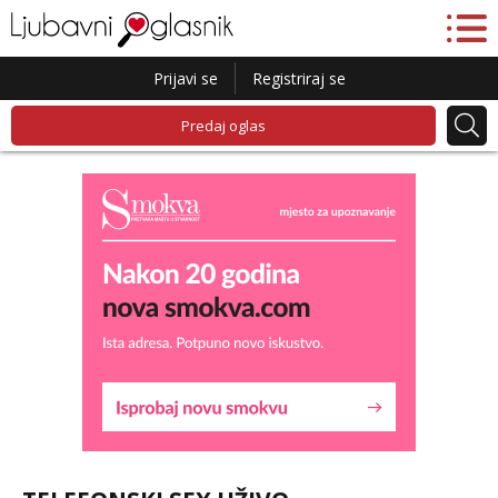
Prijavi se
Registriraj se
Predaj oglas
Liliana
Razgovaram :)
Tel:
064/677-677
- Kod: #69
tel:0,93€ - mob:1,12€ min