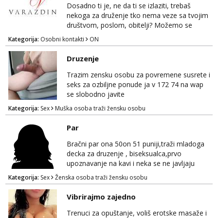
razmjeniti,ali najbolje uzivo se upoznati. Na
Dosadno ti je, ne da ti se izlaziti, trebaš
goo smo do 15.8 poslije tog mozemo se
nekoga za druženje tko nema veze sa tvojim
druziti,javi se na mail il...
društvom, poslom, obitelji? Možemo se
podružiti i zabaviti na razne načine. Makni se
Kategorija:
Osobni kontakti
ON
od svakodnevice samnom. Javi se na
Whatsapp. Samo Varaždin i okolica.
Druzenje
Trazim zensku osobu za povremene susrete i
seks za ozbiljne ponude ja v 172 74 na wap
se slobodno javite
Kategorija:
Sex
Muška osoba traži žensku osobu
Par
Bračni par ona 50on 51 puniji,traži mladoga
decka za druzenje , biseksualca,prvo
upoznavanje na kavi i neka se ne javljaju
stariji od 30 godina
Kategorija:
Sex
Ženska osoba traži žensku osobu
Vibrirajmo zajedno
Trenuci za opuštanje, voliš erotske masaže i