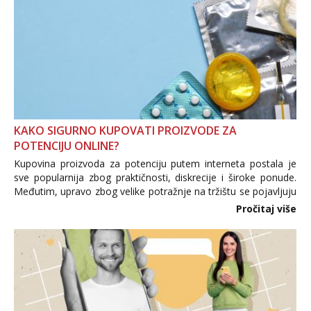
KAKO SIGURNO KUPOVATI PROIZVODE ZA
POTENCIJU ONLINE?
Kupovina proizvoda za potenciju putem interneta postala je
sve popularnija zbog praktičnosti, diskrecije i široke ponude.
Međutim, upravo zbog velike potražnje na tržištu se pojavljuju
i brojni krivotvoreni proizvodi, nepouzdane internetske
Pročitaj više
trgovine te proizvodi nepoznatog podrijetla. ...