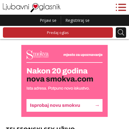
Prijavi se
Registriraj se
Predaj oglas
Lucija
Razgovaram :)
Tel:
064/677-677
- Kod: #136