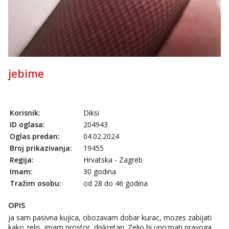
jebime
Korisnik:
Diksi
ID oglasa:
204943
Oglas predan:
04.02.2024
Broj prikazivanja:
19455
Regija:
Hrvatska - Zagreb
Imam:
30 godina
Tražim osobu:
od 28 do 46 godina
OPIS
ja sam pasivna kujica, obozavam dobar kurac, mozes zabijati
kako zelis, imam prostor, diskretan. Zelio bi upoznati pravoga