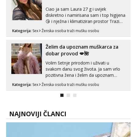
Ciao ja sam Laura 27 g i uvijek
diskretno i namirisana sam i top higijena
😘 i nježna i klimatiziran prostor Trazim
sex za nagradu Radim klasican sex
Kategorija:
Sex
Ženska osoba traži mušku osobu
Pusenje i gutanje sperme Erotsko rublje
imam uvijek Lizati me mozes i ljubiti po
tijelu Iskljucivo neradim analni !!! I
Želim da upoznam muškarca za
neljubim se Wha...
dobar provod 💋🌺
Volim šetnje prirodom i uživati u
svakom danu svog života. Ja sam vrlo
pozitivna žena i želim da upoznam
muškarca za dobar provod, naravno
Kategorija:
Sex
Ženska osoba traži mušku osobu
može i nešto više.💋🌺 Klikni na link
ispod i nadji me tamo, cekam te!
NAJNOVIJI ČLANCI