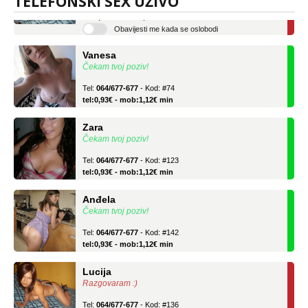
TELEFONSKI SEX UŽIVO
tel:0,93€ - mob:1,12€ min
Obavijesti me kada se oslobodi
Vanesa
Čekam tvoj poziv!
Tel:
064/677-677
- Kod: #74
tel:0,93€ - mob:1,12€ min
Zara
Čekam tvoj poziv!
Tel:
064/677-677
- Kod: #123
tel:0,93€ - mob:1,12€ min
Anđela
Čekam tvoj poziv!
Tel:
064/677-677
- Kod: #142
tel:0,93€ - mob:1,12€ min
Lucija
Razgovaram :)
Tel:
064/677-677
- Kod: #136