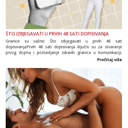
ŠTO IZBJEGAVATI U PRVIH 48 SATI DOPISIVANJA
Granice su važne: Što izbjegavati u prvih 48 sati
dopisivanjaPrvih 48 sati dopisivanja ključni su za stvaranje
prvog dojma i postavljanje zdravih granica u komunikaciji.
Važno je izbjeći prebrzo otkrivanje osobnih ili intimnih
Pročitaj više
informacija, jer nepoznata osoba još nije zaslužila to
povjerenje. Takođe...