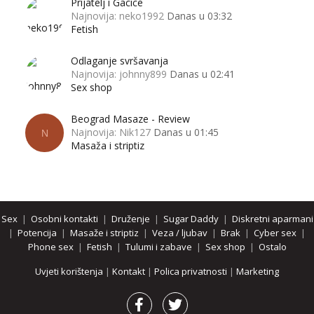
Prijatelj i Gacice
Najnovija: neko1992
Danas u 03:32
Fetish
Odlaganje svršavanja
Najnovija: johnny899
Danas u 02:41
Sex shop
Beograd Masaze - Review
Najnovija: Nik127
Danas u 01:45
N
Masaža i striptiz
Sex
|
Osobni kontakti
|
Druženje
|
Sugar Daddy
|
Diskretni aparmani
|
Potencija
|
Masaže i striptiz
|
Veza / ljubav
|
Brak
|
Cyber sex
|
Phone sex
|
Fetish
|
Tulumi i zabave
|
Sex shop
|
Ostalo
Uvjeti korištenja
|
Kontakt
|
Polica privatnosti
|
Marketing