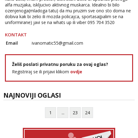
alfa muzjaka, iskljucivo aktivnog muskarca. Idealno bi bilo
ozenjenoga(mladoga tatu) da mu pruzim sve ono sto doma ne
dobiva kak bi zelio ili mozda policajca, sportasa(palim se na
uniformirane) javi se na whats up ili viber 095 704 3520
KONTAKT
Email
ivanomatic55@gmail.com
Želiš poslati privatnu poruku za ovaj oglas?
Registriraj se ili prijavi klikom
ovdje
NAJNOVIJI OGLASI
1
...
23
24