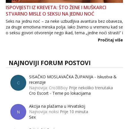
ISPOVIJESTI IZ KREVETA: ŠTO ŽENE I MUŠKARCI
STVARNO MISLE O SEKSU NA JEDNU NOĆ
Seks na jednu noć – za neke uzbudljiva avantura bez obaveza,
za druge emotivna minska polja. Iako živimo u vremenu kad se
o seksu govori otvorenije nego ikad, tema „jedne noći strasti“ i
dalje izaziva burne rasprave. Što zapravo misle žene, a što
Pročitaj više
muškarci? Jesu...
NAJNOVIJI FORUM POSTOVI
SISAČKO MOSLAVAČKA ŽUPANIJA - Iskustva &
recenzije
C
Najnovija: Cro38Boy
Prije nekoliko trenutaka
Cro Escort - Teme po lokacijama
Akcija na plažama u Hrvatskoj
Najnovija: noksi
Prije 10 minuta
N
Sex