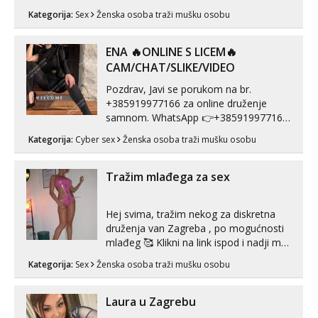
za uzvrat.trazim muskarca koji ce
Kategorija:
Sex
Ženska osoba traži mušku osobu
zadovoljiti moje potrebe,ne trazim puno
samo malo njeznosti i razumjevanja.
volim njezan seks i njezne poljupce po
ENA 🔥ONLINE S LICEM🔥
tijelu koji me jako pale,obozavam kad
CAM/CHAT/SLIKE/VIDEO
muskar...
Pozdrav, Javi se porukom na br.
+385919977166 za online druženje
samnom. WhatsApp 👉+385919977166
Telegram 👉@enafriedrichkis Radim
Kategorija:
Cyber sex
Ženska osoba traži mušku osobu
videopozive s licem, solo i s partnerom,
kolegicama (Tina&Natali), razne
kombinacije halteri, haljine, štikle,
Tražim mlađega za sex
samostojeće itd. Nudim svakakva videa
seksa, puš...
Hej svima, tražim nekog za diskretna
druženja van Zagreba , po mogućnosti
mlađeg 🥰 Klikni na link ispod i nadji me
tamo, cekam te!
Kategorija:
Sex
Ženska osoba traži mušku osobu
Laura u Zagrebu