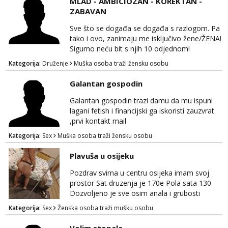
MLAD - AMBICIOZAN - KOREKTAN -
guza ... Javi se 🔥Samo na mail.
ZABAVAN
Sve što se događa se događa s razlogom. Pa
tako i ovo, zanimaju me isključivo žene/ŽENA!
Sigurno neću bit s njih 10 odjednom!
Kategorija:
Druženje
Muška osoba traži žensku osobu
Galantan gospodin
Galantan gospodin trazi damu da mu ispuni
lagani fetish i financijski ga iskoristi zauzvrat
,prvi kontakt mail
Kategorija:
Sex
Muška osoba traži žensku osobu
Plavuša u osijeku
Pozdrav svima u centru osijeka imam svoj
prostor Sat druzenja je 170e Pola sata 130
Dozvoljeno je sve osim anala i grubosti
Prodajem i svoja videa ako nekog zanima Za
Kategorija:
Sex
Ženska osoba traži mušku osobu
dogovor javite se na wocap 0919282417