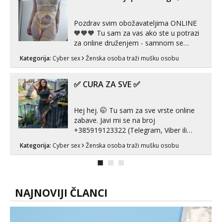
samostojeće itd. Nudim svakakva videa
seksa, puš...
Pozdrav svim obožavateljima ONLINE
🧡🧡🧡 Tu sam za vas ako ste u potrazi
za online druženjem - samnom se
možete zabaviti preko videopoziva, ili
Kategorija:
Cyber sex
Ženska osoba traži mušku osobu
ako vam nisam dovoljna radim i u paru i
trojci s kolegicama, svaka je drugačija
😉 Radim i vruća tipkanja uz slike i hot
✅ CURA ZA SVE ✅
line pozive. Za vas sam pripremila ...
Hej hej. 🤭 Tu sam za sve vrste online
zabave. Javi mi se na broj
+385919123322 (Telegram, Viber ili
Whatsapp). 🤙 NE javljaj se na uzivo.
Kategorija:
Cyber sex
Ženska osoba traži mušku osobu
Hvala.
NAJNOVIJI ČLANCI