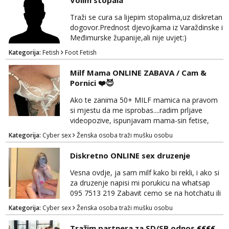
Volim stopala
Traži se cura sa lijepim stopalima,uz diskretan
dogovor.Prednost djevojkama iz Varaždinske i
Međimurske županije,ali nije uvjet:)
Kategorija:
Fetish
Foot Fetish
Milf Mama ONLINE ZABAVA / Cam &
Pornici ❤️😈
Ako te zanima 50+ MILF mamica na pravom
si mjestu da me isprobas....radim prljave
videopozive, ispunjavam mama-sin fetise,
dominacija, hotchat, saljem ti svoje gole
Kategorija:
Cyber sex
Ženska osoba traži mušku osobu
slikice i videe ako zelis, a mozes i dobiti gacice
od mamice ako me zamolis... 🔥🫦 NE RADIM
Diskretno ONLINE sex druzenje
UZIVO...Javi se na wapp 091 548 3275,
mamica te ceka da ispunim sve tvoje zelje 😽
Vesna ovdje, ja sam milf kako bi rekli, i ako si
za druzenje napisi mi porukicu na whatsap
095 7513 219 Zabavit cemo se na hotchatu ili
videopozivu a saljem i gacice i gole slikice :)
Kategorija:
Cyber sex
Ženska osoba traži mušku osobu
NE UZIVO!
Tražim partnera za SD/SB odnos €€€€