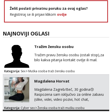
Želiš poslati privatnu poruku za ovaj oglas?
Registriraj se ili prijavi klikom
ovdje
NAJNOVIJI OGLASI
Tražim žensku osobu
Tražim pravu žensku osobu (ostali stop),za
bilo kakva pitanja kontakt ovdje ili mail.
Kategorija:
Sex
Muška osoba traži žensku osobu
Magdalena Horvat
Magdalena Zagreb/Beč, 30 godina😚
Raspozena sam isključivo za online zabavu
(slike, videi, video pozivi, hot chat,
ispunjavanje zelja raznih i fetisa)💦 Slike na
Kategorija:
Cyber sex
Ženska osoba traži mušku osobu
oglasu su MOJE❗ Instagram: