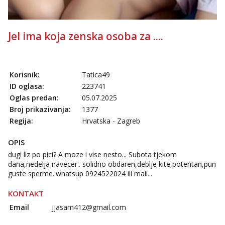
Jel ima koja zenska osoba za ....
Korisnik:
Tatica49
ID oglasa:
223741
Oglas predan:
05.07.2025
Broj prikazivanja:
1377
Regija:
Hrvatska - Zagreb
OPIS
dugi liz po pici? A moze i vise nesto... Subota tjekom
dana,nedelja navecer.. solidno obdaren,deblje kite,potentan,pun
guste sperme..whatsup 0924522024 ili mail...
KONTAKT
Email
jjasam412@gmail.com