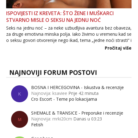
ISPOVIJESTI IZ KREVETA: ŠTO ŽENE I MUŠKARCI
STVARNO MISLE O SEKSU NA JEDNU NOĆ
Seks na jednu noć – za neke uzbudljiva avantura bez obaveza,
za druge emotivna minska polja. Iako živimo u vremenu kad se
o seksu govori otvorenije nego ikad, tema „jedne noći strasti“ i
dalje izaziva burne rasprave. Što zapravo misle žene, a što
Pročitaj više
muškarci? Jesu...
NAJNOVIJI FORUM POSTOVI
BOSNA I HERCEGOVINA - Iskustva & recenzije
Najnovija: ksaviee
Prije 42 minuta
K
Cro Escort - Teme po lokacijama
SHEMALE & TRANSICE - Preporuke i recenzije
Najnovija: mrki20cm
Danas u 03:23
M
Fetish