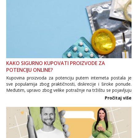
KAKO SIGURNO KUPOVATI PROIZVODE ZA
POTENCIJU ONLINE?
Kupovina proizvoda za potenciju putem interneta postala je
sve popularnija zbog praktičnosti, diskrecije i široke ponude.
Međutim, upravo zbog velike potražnje na tržištu se pojavljuju
i brojni krivotvoreni proizvodi, nepouzdane internetske
Pročitaj više
trgovine te proizvodi nepoznatog podrijetla. ...