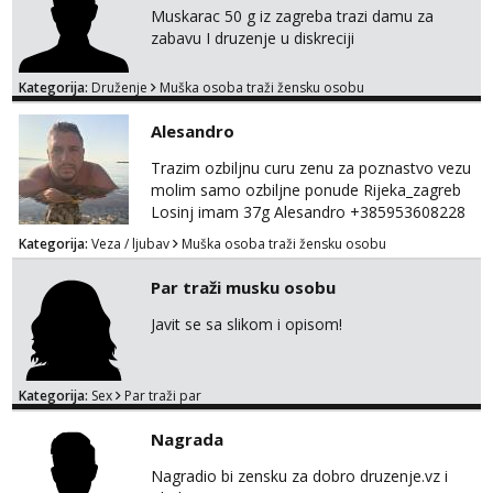
Muskarac 50 g iz zagreba trazi damu za
zabavu I druzenje u diskreciji
Kategorija:
Druženje
Muška osoba traži žensku osobu
Alesandro
Trazim ozbiljnu curu zenu za poznastvo vezu
molim samo ozbiljne ponude Rijeka_zagreb
Losinj imam 37g Alesandro +385953608228
💪💪
Kategorija:
Veza / ljubav
Muška osoba traži žensku osobu
Par traži musku osobu
Javit se sa slikom i opisom!
Kategorija:
Sex
Par traži par
Nagrada
Nagradio bi zensku za dobro druzenje.vz i