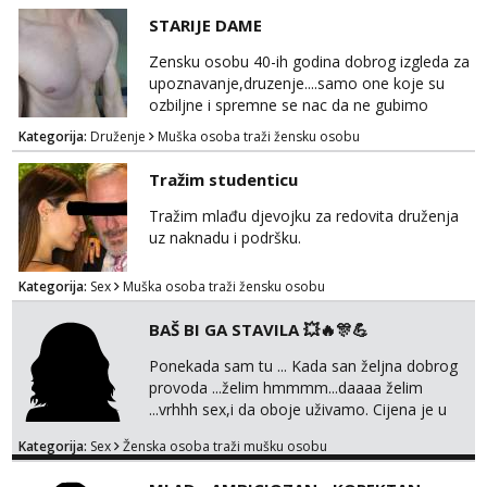
@MagdalenaMagyy Javite mi se porukom na
STARIJE DAME
TELEGRAM: @MagdalenaMagy 👈
(ODGOVARAM JAKO BRZO TU I TU PISITE
Zensku osobu 40-ih godina dobrog izgleda za
AKO STE ZA ZABAVU)🔥 Moguće
upoznavanje,druzenje....samo one koje su
verifkovanje prije zabave✅ JAVI MI SE I
ozbiljne i spremne se nac da ne gubimo
ISPUNI SVOJE NAJVECE FANTAZIJE😈 CEKA...
vrijeme!
Kategorija:
Druženje
Muška osoba traži žensku osobu
Tražim studenticu
Tražim mlađu djevojku za redovita druženja
uz naknadu i podršku.
Kategorija:
Sex
Muška osoba traži žensku osobu
BAŠ BI GA STAVILA 💥🔥🎊💪
Ponekada sam tu ... Kada san željna dobrog
provoda ...želim hmmmm...daaaa želim
...vrhhh sex,i da oboje uživamo. Cijena je u
skladu sa time . TVOJ PROSTOR U ZAGREBU
Kategorija:
Sex
Ženska osoba traži mušku osobu
Procjeni jesi li ti taj .?! Ja bi jednog ali
kvalitetnog. Prirodne veće grudi i prcasta