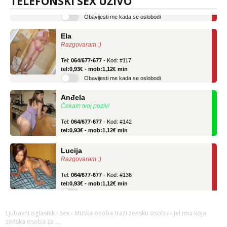
TELEFONSKI SEX UŽIVO
Obavijesti me kada se oslobodi
Ela
Razgovaram :)
Tel:
064/677-677
- Kod: #117
tel:0,93€ - mob:1,12€ min
Obavijesti me kada se oslobodi
Anđela
Čekam tvoj poziv!
Tel:
064/677-677
- Kod: #142
tel:0,93€ - mob:1,12€ min
Lucija
Razgovaram :)
Tel:
064/677-677
- Kod: #136
tel:0,93€ - mob:1,12€ min
Obavijesti me kada se oslobodi
Ela
Ljubavni oglasnik
›
Sex
›
Muška osoba traži žensku osobu
› Jel ima koja
Razgovaram :)
zenska osoba za ....