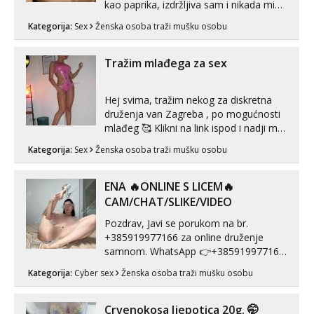
kao paprika, izdržljiva sam i nikada mi
nije dosta seksa. Volim grubi seks i više
Kategorija:
Sex
Ženska osoba traži mušku osobu
puta dnevno bilo kad i bilo gdje zato se
javi što prije da me isprobaš Klikni na
link ispod i nadji me tamo, cekam te!
Tražim mlađega za sex
Hej svima, tražim nekog za diskretna
druženja van Zagreba , po mogućnosti
mlađeg 🥰 Klikni na link ispod i nadji me
tamo, cekam te!
Kategorija:
Sex
Ženska osoba traži mušku osobu
ENA 🔥ONLINE S LICEM🔥
CAM/CHAT/SLIKE/VIDEO
Pozdrav, Javi se porukom na br.
+385919977166 za online druženje
samnom. WhatsApp 👉+385919977166
Telegram 👉@enafriedrichkis Radim
Kategorija:
Cyber sex
Ženska osoba traži mušku osobu
videopozive s licem, solo i s partnerom,
kolegicama (Tina&Natali), razne
kombinacije halteri, haljine, štikle,
Crvenokosa ljepotica 20g. 🤭