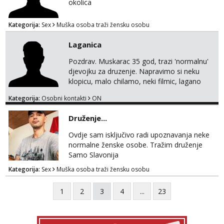
okolica
Kategorija:
Sex
Muška osoba traži žensku osobu
Laganica
Pozdrav. Muskarac 35 god, trazi 'normalnu'
djevojku za druzenje. Napravimo si neku
klopicu, malo chilamo, neki filmic, lagano
upoznavanje, bez obaveza. Izgled mi nije
Kategorija:
Osobni kontakti
ON
pretjerano bitan koliko iznutra. Bucke se
slobodno jave jer sam i sam takav. Medo
Druženje...
brundo xD Budi pristojna i dobra, za sve
ostale cemo lako. Zagreb.
Ovdje sam isključivo radi upoznavanja neke
normalne ženske osobe. Tražim druženje
Samo Slavonija
Kategorija:
Sex
Muška osoba traži žensku osobu
1
2
3
4
...
23