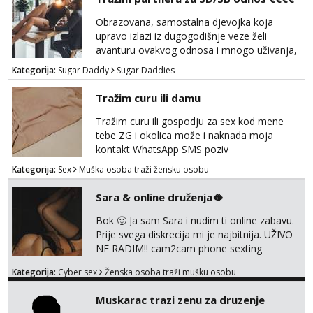
Obrazovana, samostalna djevojka koja
upravo izlazi iz dugogodišnje veze želi
avanturu ovakvog odnosa i mnogo uživanja,
poklona, pažnje i putovanja. Moguća i
Kategorija:
Sugar Daddy
Sugar Daddies
poslovna saradnja ako nam se interesi
poklapaju. Mnogo senzualnosti i lijepe
Tražim curu ili damu
energije. Javite mi se sa opisom što opširnijim
jer od toga ovisi da li ću odgovoriti. Isključivo
Tražim curu ili gospodju za sex kod mene
tražim nekoga za duži vremenski period.
tebe ZG i okolica može i naknada moja
Naravno njegovanog i galantn...
kontakt WhatsApp SMS poziv
Kategorija:
Sex
Muška osoba traži žensku osobu
Sara & online druženja🫦
Bok 🙂 Ja sam Sara i nudim ti online zabavu.
Prije svega diskrecija mi je najbitnija. UŽIVO
NE RADIM!! cam2cam phone sexting
squirting anal slike i videa razne igrice s
Kategorija:
Cyber sex
Ženska osoba traži mušku osobu
partnerom ili partnericom te naši porno
uradci. Javi se porukom na wapp i zakaži svoj
Muskarac trazi zenu za druzenje
termin. P.S. tražit ćeš me još 🫠💦