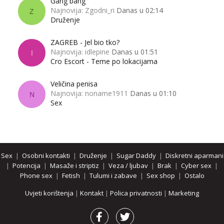
Gang bang
Najnovija: Zgodni_ri
Danas u 02:14
Z
Druženje
ZAGREB - Jel bio tko?
Najnovija: idlepine
Danas u 01:51
I
Cro Escort - Teme po lokacijama
Veličina penisa
Najnovija: noname1911
Danas u 01:10
N
Sex
Sex
|
Osobni kontakti
|
Druženje
|
Sugar Daddy
|
Diskretni aparmani
|
Potencija
|
Masaže i striptiz
|
Veza / ljubav
|
Brak
|
Cyber sex
|
Phone sex
|
Fetish
|
Tulumi i zabave
|
Sex shop
|
Ostalo
Uvjeti korištenja
|
Kontakt
|
Polica privatnosti
|
Marketing