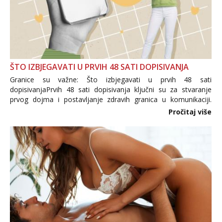
ŠTO IZBJEGAVATI U PRVIH 48 SATI DOPISIVANJA
Granice su važne: Što izbjegavati u prvih 48 sati
dopisivanjaPrvih 48 sati dopisivanja ključni su za stvaranje
prvog dojma i postavljanje zdravih granica u komunikaciji.
Važno je izbjeći prebrzo otkrivanje osobnih ili intimnih
Pročitaj više
informacija, jer nepoznata osoba još nije zaslužila to
povjerenje. Takođe...