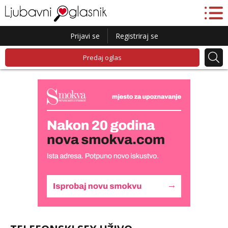
Prijavi se
Registriraj se
Predaj oglas
Lucija
Razgovaram :)
Tel:
064/677-677
- Kod: #136
tel:0,93€ - mob:1,12€ min