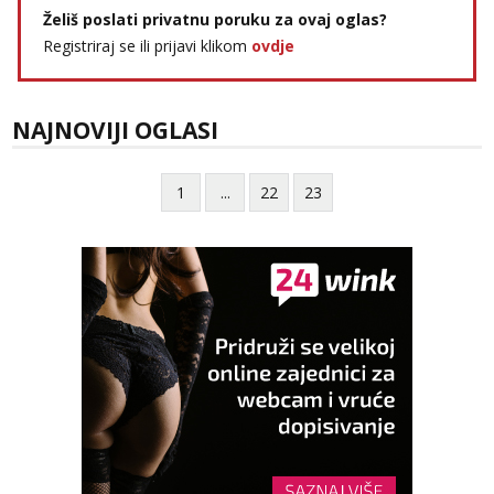
Želiš poslati privatnu poruku za ovaj oglas?
Registriraj se ili prijavi klikom
ovdje
NAJNOVIJI OGLASI
1
...
22
23