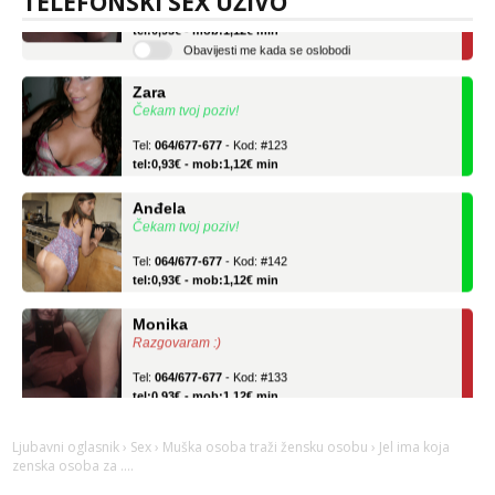
TELEFONSKI SEX UŽIVO
tel:0,93€ - mob:1,12€ min
Obavijesti me kada se oslobodi
Zara
Čekam tvoj poziv!
Tel:
064/677-677
- Kod: #123
tel:0,93€ - mob:1,12€ min
Anđela
Čekam tvoj poziv!
Tel:
064/677-677
- Kod: #142
tel:0,93€ - mob:1,12€ min
Monika
Razgovaram :)
Tel:
064/677-677
- Kod: #133
tel:0,93€ - mob:1,12€ min
Obavijesti me kada se oslobodi
Zara
Ljubavni oglasnik
›
Sex
›
Muška osoba traži žensku osobu
› Jel ima koja
Čekam tvoj poziv!
zenska osoba za ....