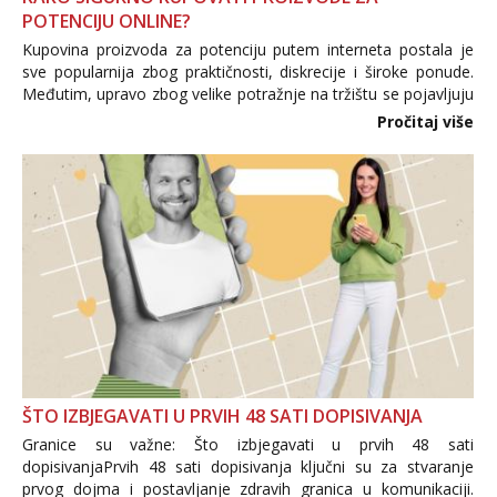
POTENCIJU ONLINE?
Kupovina proizvoda za potenciju putem interneta postala je
sve popularnija zbog praktičnosti, diskrecije i široke ponude.
Međutim, upravo zbog velike potražnje na tržištu se pojavljuju
i brojni krivotvoreni proizvodi, nepouzdane internetske
Pročitaj više
trgovine te proizvodi nepoznatog podrijetla. ...
ŠTO IZBJEGAVATI U PRVIH 48 SATI DOPISIVANJA
Granice su važne: Što izbjegavati u prvih 48 sati
dopisivanjaPrvih 48 sati dopisivanja ključni su za stvaranje
prvog dojma i postavljanje zdravih granica u komunikaciji.