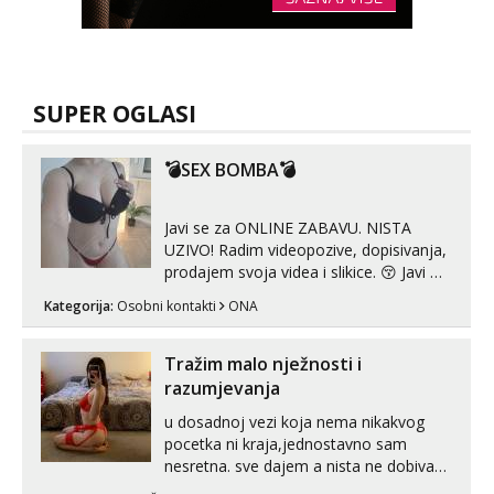
SUPER OGLASI
💣SEX BOMBA💣
Javi se za ONLINE ZABAVU. NISTA
UZIVO! Radim videopozive, dopisivanja,
prodajem svoja videa i slikice. 😚 Javi mi
se porukom na Whatsupp, Viber ili
Kategorija:
Osobni kontakti
ONA
Telegram. +385 91 723 0045
Tražim malo nježnosti i
razumjevanja
u dosadnoj vezi koja nema nikakvog
pocetka ni kraja,jednostavno sam
nesretna. sve dajem a nista ne dobivam
za uzvrat.trazim muskarca koji ce