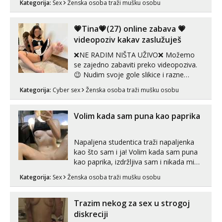
Kategorija:
Sex
Ženska osoba traži mušku osobu
zadovoljiti moje potrebe,ne trazim puno
samo malo njeznosti i razumjevanja.
volim njezan seks i njezne poljupce po
💗Tina💗(27) online zabava 💗
tijelu koji me jako pale,obozavam kad
videopoziv kakav zaslužuješ
muskar...
❌NE RADIM NIŠTA UŽIVO❌ Možemo
se zajedno zabaviti preko videopoziva.
😉 Nudim svoje gole slikice i razne
videouradke. 🤩 Za online zabavu pošalji
Kategorija:
Cyber sex
Ženska osoba traži mušku osobu
poruku na Whatsapp, Telegram ili Viber.
😎 +385 91 912 3322 Za provjeru moje
autentičnosti možeš me vidjeti na
Volim kada sam puna kao paprika
videopozivu. 😉 S vama sam vec 5 ...
Napaljena studentica traži napaljenka
kao što sam i ja! Volim kada sam puna
kao paprika, izdržljiva sam i nikada mi
nije dosta seksa. Volim grubi seks i više
Kategorija:
Sex
Ženska osoba traži mušku osobu
puta dnevno bilo kad i bilo gdje zato se
javi što prije da me isprobaš Klikni na
link ispod i nadji me tamo, cekam te!
Trazim nekog za sex u strogoj
diskreciji