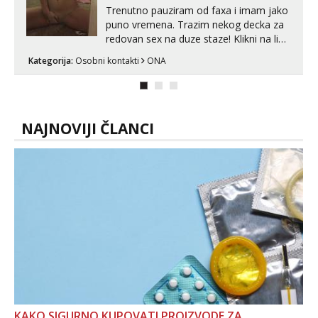
Trenutno pauziram od faxa i imam jako
puno vremena. Trazim nekog decka za
redovan sex na duze staze! Klikni na link
ispod i nadji me tamo, cekam te!
Kategorija:
Osobni kontakti
ONA
NAJNOVIJI ČLANCI
KAKO SIGURNO KUPOVATI PROIZVODE ZA