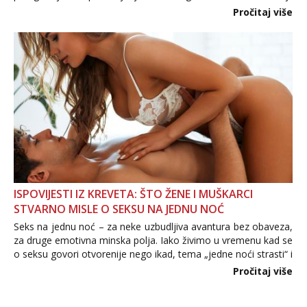
Važno je izbjeći prebrzo otkrivanje osobnih ili intimnih
Pročitaj više
informacija, jer nepoznata osoba još nije zaslužila to
povjerenje. Takođe...
ISPOVIJESTI IZ KREVETA: ŠTO ŽENE I MUŠKARCI
STVARNO MISLE O SEKSU NA JEDNU NOĆ
Seks na jednu noć – za neke uzbudljiva avantura bez obaveza,
za druge emotivna minska polja. Iako živimo u vremenu kad se
o seksu govori otvorenije nego ikad, tema „jedne noći strasti“ i
dalje izaziva burne rasprave. Što zapravo misle žene, a što
Pročitaj više
muškarci? Jesu...