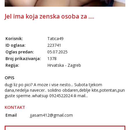
Jel ima koja zenska osoba za ....
Korisnik:
Tatica49
ID oglasa:
223741
Oglas predan:
05.07.2025
Broj prikazivanja:
1378
Regija:
Hrvatska - Zagreb
OPIS
dugi liz po pici? A moze i vise nesto... Subota tjekom
dana,nedelja navecer.. solidno obdaren,deblje kite,potentan,pun
guste sperme..whatsup 0924522024 ili mail...
KONTAKT
Email
jjasam412@gmail.com