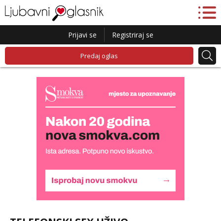
Prijavi se
Registriraj se
Predaj oglas
Monika
Razgovaram :)
Tel:
064/677-677
- Kod: #133