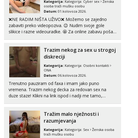
Kategorija:
Kategorija:
Cyber sex
Ženska
Mira
osoba traži mušku osobu
Čekam tvoj poziv!
Datum:
01.kolovoza 2026.
Tel:
064/677-677
- Kod: #72
❌NE RADIM NIŠTA UŽIVO❌ Možemo se zajedno
tel:0,93€ - mob:1,12€ min
zabaviti preko videopoziva. 😉 Nudim svoje gole
slikice i razne videouradke. 🤩 Za online zabavu pošalji
Liliana
poruku na Whatsapp, Telegram ili Viber. 😎 +385 91
Razgovaram :)
912 3322 Za provjeru moje autentičnosti možeš me
Trazim nekog za sex u strogoj
vidjeti na videopozivu. 😉 S vama sam vec 5 ...
Tel:
064/677-677
- Kod: #69
diskreciji
tel:0,93€ - mob:1,12€ min
Obavijesti me kada se oslobodi
Kategorija:
Kategorija:
Osobni kontakti
ONA
Maja
Datum:
06.kolovoza 2026.
Razgovaram :)
Trenutno pauziram od faxa i imam jako puno
Tel:
064/677-677
- Kod: #04
vremena. Trazim nekog decka za redovan sex na
tel:0,93€ - mob:1,12€ min
duze staze! Klikni na link ispod i nadji me tamo,
Obavijesti me kada se oslobodi
cekam te!
Kristina
Tražim malo nježnosti i
Razgovaram :)
razumjevanja
Učiteljica iz predgrađa traži...
Kategorija:
Kategorija:
Sex
Ženska osoba
traži mušku osobu
Tel:
064/677-677
- Kod: #160