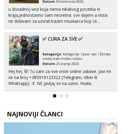
Datum:
06.kolovoza 2026.
tel:0,93€ - mob:1,12€ min
Obavijesti me kada se oslobodi
u dosadnoj vezi koja nema nikakvog pocetka ni
kraja,jednostavno sam nesretna. sve dajem a nista
Alisa
ne dobivam za uzvrat.trazim muskarca koji ce
Razgovaram :)
zadovoljiti moje potrebe,ne trazim puno samo malo
njeznosti i razumjevanja. volim njezan seks i njezne
Tel:
064/677-677
- Kod: #106
✅ CURA ZA SVE ✅
tel:0,93€ - mob:1,12€ min
poljupce po tijelu koji me jako pale,obozavam kad
Obavijesti me kada se oslobodi
muskar...
Kategorija:
Kategorija:
Cyber sex
Ženska
Vanesa
osoba traži mušku osobu
Čekam tvoj poziv!
Datum:
25.srpnja 2026.
Tel:
064/677-677
- Kod: #74
Hej hej. 🤭 Tu sam za sve vrste online zabave. Javi mi
tel:0,93€ - mob:1,12€ min
se na broj +385919123322 (Telegram, Viber ili
Whatsapp). 🤙 NE javljaj se na uzivo. Hvala.
Anita
Čekam tvoj poziv!
Tel:
064/677-677
- Kod: #87
tel:0,93€ - mob:1,12€ min
NAJNOVIJI ČLANCI
Zara
Razgovaram :)
Tel:
064/677-677
- Kod: #123