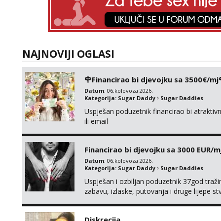
NAJNOVIJI OGLASI
🌹Financirao bi djevojku sa 3500€/mj
Datum
: 06.kolovoza 2026.
Kategorija:
Sugar Daddy
Sugar Daddies
Uspješan poduzetnik financirao bi atrakt
ili email
Financirao bi djevojku sa 3000 EUR/m
Datum
: 06.kolovoza 2026.
Kategorija:
Sugar Daddy
Sugar Daddies
Uspješan i ozbiljan poduzetnik 37god traž
zabavu, izlaske, putovanja i druge lijepe s
zgodna i atraktivna javi se na moj email:
Diskrecija