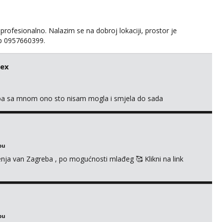
 profesionalno. Nalazim se na dobroj lokaciji, prostor je
app 0957660399.
sex
oba sa mnom ono sto nisam mogla i smjela do sada
bu
enja van Zagreba , po mogućnosti mlađeg 🥰 Klikni na link
bu