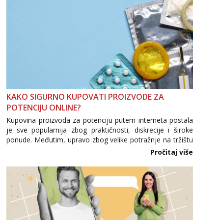
tel:0,93€ - mob:1,12€ min
Obavijesti me kada se oslobodi
Anđela
Čekam tvoj poziv!
Tel:
064/677-677
- Kod: #142
tel:0,93€ - mob:1,12€ min
Mira
Čekam tvoj poziv!
KAKO SIGURNO KUPOVATI PROIZVODE ZA
POTENCIJU ONLINE?
Tel:
064/677-677
- Kod: #72
tel:0,93€ - mob:1,12€ min
Kupovina proizvoda za potenciju putem interneta postala
je sve popularnija zbog praktičnosti, diskrecije i široke
ponude. Međutim, upravo zbog velike potražnje na tržištu
se pojavljuju i brojni krivotvoreni proizvodi, nepouzdane
Pročitaj više
internetske trgovine te proizvodi nepoznatog podrijetla. ...