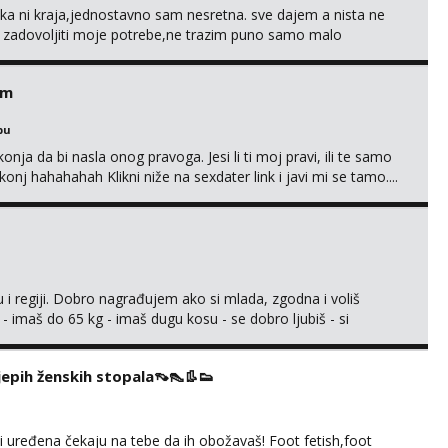
a ni kraja,jednostavno sam nesretna. sve dajem a nista ne
e zadovoljiti moje potrebe,ne trazim puno samo malo
s i njezne poljupce po tijelu koji me jako pale,obozavam kad
ni na link ispod i nadji me tamo, cekam te!
em
bu
nja da bi nasla onog pravoga. Jesi li ti moj pravi, ili te samo
nj hahahahah Klikni niže na sexdater link i javi mi se tamo....
 i regiji. Dobro nagrađujem ako si mlada, zgodna i voliš
 - imaš do 65 kg - imaš dugu kosu - se dobro ljubiš - si
še) i dostupna radnim danom (vikendi i noći su za obitelj) -
ljajte se: - debele - frajeri i paro...
ijepih ženskih stopala👡👠👢👟
 i uređena čekaju na tebe da ih obožavaš! Foot fetish,foot