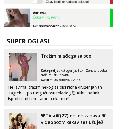
Vanesa
Čekam tvoj poziv!
Tel:
064/677-677
- Kod: #74
tel:0,93€ - mob:1,12€ min
Anita
SUPER OGLASI
Čekam tvoj poziv!
Tel:
064/677-677
- Kod: #87
Tražim mlađega za sex
tel:0,93€ - mob:1,12€ min
Zara
Kategorija:
Kategorija:
Sex
Ženska osoba
Razgovaram :)
traži mušku osobu
Datum:
06.kolovoza 2026.
Tel:
064/677-677
- Kod: #123
tel:0,93€ - mob:1,12€ min
Hej svima, tražim nekog za diskretna druženja van
Obavijesti me kada se oslobodi
Zagreba , po mogućnosti mlađeg 🥰 Klikni na link
ispod i nadji me tamo, cekam te!
Anđela
Čekam tvoj poziv!
💗Tina💗(27) online zabava 💗
Tel:
064/677-677
- Kod: #142
tel:0,93€ - mob:1,12€ min
videopoziv kakav zaslužuješ