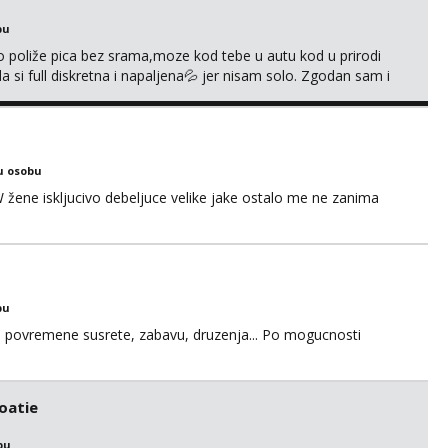
bu
go poliže pica bez srama,moze kod tebe u autu kod u prirodi
a si full diskretna i napaljena💦 jer nisam solo. Zgodan sam i
178 78kg.,javi se za brz dogovor Kontakt 0958759047
u osobu
ne iskljucivo debeljuce velike jake ostalo me ne zanima
bu
u za povremene susrete, zabavu, druzenja... Po mogucnosti
roatie
bu