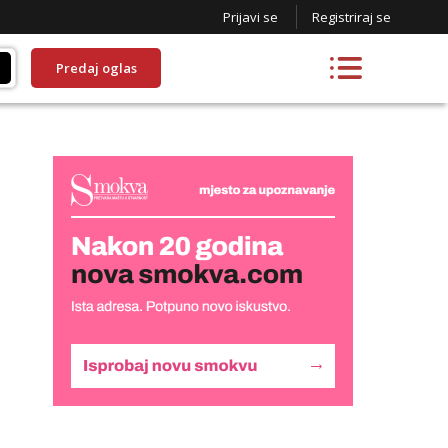
Prijavi se
Registriraj se
Predaj oglas
Liliana
Razgovaram :)