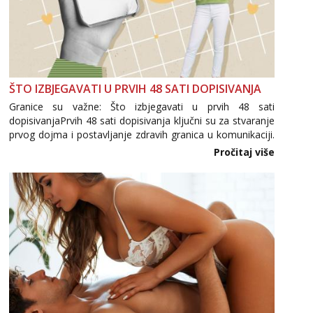
ŠTO IZBJEGAVATI U PRVIH 48 SATI DOPISIVANJA
Granice su važne: Što izbjegavati u prvih 48 sati
dopisivanjaPrvih 48 sati dopisivanja ključni su za stvaranje
prvog dojma i postavljanje zdravih granica u komunikaciji.
Važno je izbjeći prebrzo otkrivanje osobnih ili intimnih
Pročitaj više
informacija, jer nepoznata osoba još nije zaslužila to
povjerenje. Takođe...