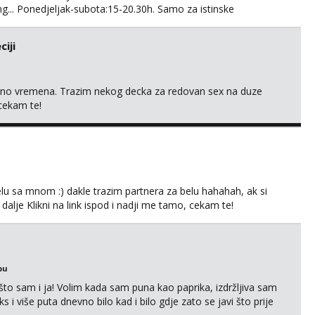
g... Ponedjeljak-subota:15-20.30h. Samo za istinske
. Sex i sl.ISKLJUČENO!
iji
uno vremena. Trazim nekog decka za redovan sex na duze
 cekam te!
lu sa mnom :) dakle trazim partnera za belu hahahah, ak si
 dalje Klikni na link ispod i nadji me tamo, cekam te!
bu
što sam i ja! Volim kada sam puna kao paprika, izdržljiva sam
s i više puta dnevno bilo kad i bilo gdje zato se javi što prije