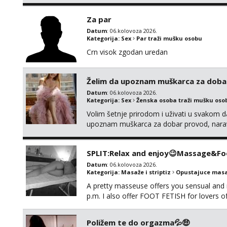
da me isprobaš Klikni na link ispod i nadji
Za par
Datum
: 06.kolovoza 2026.
Kategorija:
Sex
Par traži mušku osobu
Crn visok zgodan uredan
Želim da upoznam muškarca za doba
Datum
: 06.kolovoza 2026.
Kategorija:
Sex
Ženska osoba traži mušku oso
Volim šetnje prirodom i uživati u svakom da
upoznam muškarca za dobar provod, naravno
tamo, cekam te!
SPLIT:Relax and enjoy😉Massage&Foo
Datum
: 06.kolovoza 2026.
Kategorija:
Masaže i striptiz
Opustajuce masa
A pretty masseuse offers you sensual and
p.m. I also offer FOOT FETISH for lovers 
*PRIORITY IS GIVEN TO REGULAR CLIENT
Poližem te do orgazma💦🤑