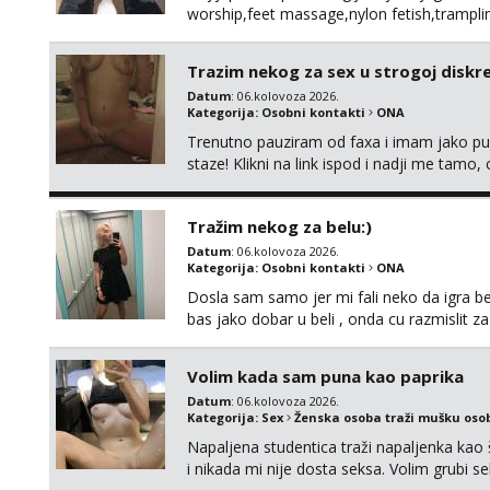
worship,feet massage,nylon fetish,tramplin
obožavatelje ovog fetisha,isključivo POZIV
Trazim nekog za sex u strogoj diskrec
Datum
: 06.kolovoza 2026.
Kategorija:
Osobni kontakti
ONA
Trenutno pauziram od faxa i imam jako p
staze! Klikni na link ispod i nadji me tamo,
Tražim nekog za belu:)
Datum
: 06.kolovoza 2026.
Kategorija:
Osobni kontakti
ONA
Dosla sam samo jer mi fali neko da igra be
bas jako dobar u beli , onda cu razmislit za
Volim kada sam puna kao paprika
Datum
: 06.kolovoza 2026.
Kategorija:
Sex
Ženska osoba traži mušku oso
Napaljena studentica traži napaljenka kao 
i nikada mi nije dosta seksa. Volim grubi sek