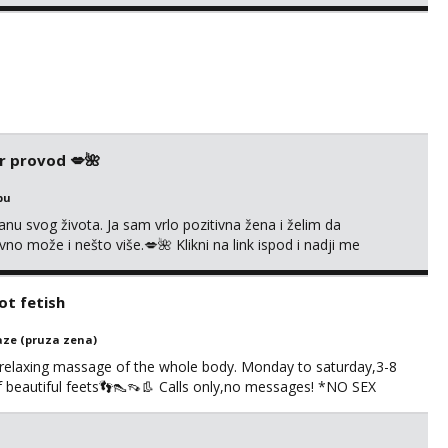
 me tamo, cekam te!
r provod 💋🌺
bu
nu svog života. Ja sam vrlo pozitivna žena i želim da
 može i nešto više.💋🌺 Klikni na link ispod i nadji me
t fetish
ze (pruza zena)
 relaxing massage of the whole body. Monday to saturday,3-8
of beautiful feets👣👠👡👢 Calls only,no messages! *NO SEX
S