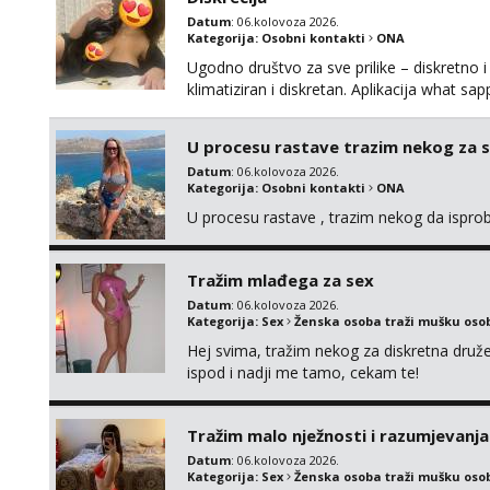
Datum
: 06.kolovoza 2026.
Kategorija:
Osobni kontakti
ONA
Ugodno društvo za sve prilike – diskretno i
klimatiziran i diskretan. Aplikacija what s
U procesu rastave trazim nekog za 
Datum
: 06.kolovoza 2026.
Kategorija:
Osobni kontakti
ONA
U procesu rastave , trazim nekog da ispr
Tražim mlađega za sex
Datum
: 06.kolovoza 2026.
Kategorija:
Sex
Ženska osoba traži mušku oso
Hej svima, tražim nekog za diskretna druž
ispod i nadji me tamo, cekam te!
Tražim malo nježnosti i razumjevanja
Datum
: 06.kolovoza 2026.
Kategorija:
Sex
Ženska osoba traži mušku oso