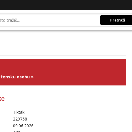
Pretraži
 žensku osobu
»
ke
Tiktak
229758
09.06.2026