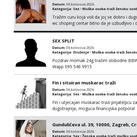
Datum
: 06.kolovoza 2026.
Kategorija:
Sex
Muška osoba traži žensku oso
Tražim curu koja voli da joj se dobro i du
wc shoping centar bitno da je uzbudljivo i d
diskretan,sliku šaljem na wapp telegram..
SEX SPLIT
Datum
: 06.kolovoza 2026.
Kategorija:
Druženje
Muška osoba traži žensk
Pozdrav momak 24g tražim slobodne BBW že
Wapp 095 546 9915
Fin i situiran muskarac traži
Datum
: 06.kolovoza 2026.
Kategorija:
Sex
Muška osoba traži žensku oso
Fin i utjecajan muskarac trazi prijateljic
dugotrajnije, moguca financijska potpora!
Gundulićeva ul. 39, 10000, Zagreb, C
Datum
: 06.kolovoza 2026.
Kategorija:
Sex
Ženska osoba traži mušku oso