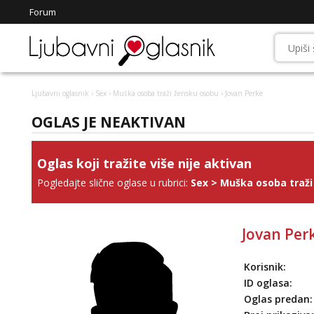
Forum
Ljubavni oglasnik
›
Sex
›
Muška osoba traži žensku osobu
› Jovan Perke
OGLAS JE NEAKTIVAN
Oglas koji tražite više nije aktivan
Pogledajte slične oglase u rubrici:
Sex
>
Muška osoba traži
Jovan Per
Korisnik:
ID oglasa:
Oglas predan: