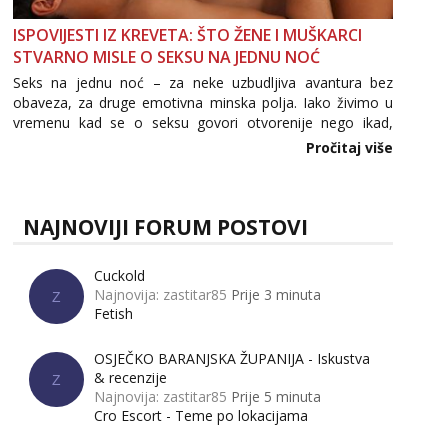
ISPOVIJESTI IZ KREVETA: ŠTO ŽENE I MUŠKARCI
STVARNO MISLE O SEKSU NA JEDNU NOĆ
Seks na jednu noć – za neke uzbudljiva avantura bez
obaveza, za druge emotivna minska polja. Iako živimo u
vremenu kad se o seksu govori otvorenije nego ikad,
tema „jedne noći strasti“ i dalje izaziva burne rasprave. Što
Pročitaj više
zapravo misle žene, a što muškarci? Jesu...
NAJNOVIJI FORUM POSTOVI
Cuckold
Najnovija: zastitar85
Prije 3 minuta
Z
Fetish
OSJEČKO BARANJSKA ŽUPANIJA - Iskustva
& recenzije
Z
Najnovija: zastitar85
Prije 5 minuta
Cro Escort - Teme po lokacijama