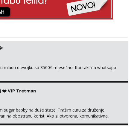
🌹
ivnu mladu djevojku sa 3500€ mjesečno. Kontakt na whatsapp
j ❤️ VIP Tretman
im sugar babby na duže staze. Tražim curu za druženje,
tvari na obostranu korist. Ako si otvorena, komunikativna,
 markodalic37@gmail.com