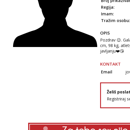
Broj prikaziva
Regija:
Imam:
Tražim osobu
OPIS
Pozdrav 😉. Gal
cm, 98 kg, atl
javljanju❤️😘
KONTAKT
Email
jo
Želiš posla
Registriraj s