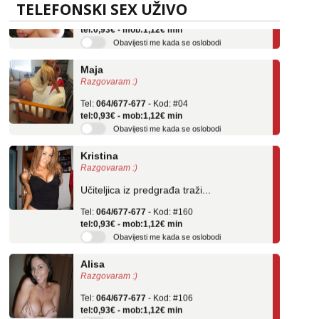
Tel:
064/677-677
- Kod: #69
TELEFONSKI SEX UŽIVO
tel:0,93€ - mob:1,12€ min
Obavijesti me kada se oslobodi
Maja
Razgovaram :)
Tel:
064/677-677
- Kod: #04
tel:0,93€ - mob:1,12€ min
Obavijesti me kada se oslobodi
Kristina
Razgovaram :)
Učiteljica iz predgrađa traži...
Tel:
064/677-677
- Kod: #160
tel:0,93€ - mob:1,12€ min
Obavijesti me kada se oslobodi
Alisa
Razgovaram :)
Tel:
064/677-677
- Kod: #106
tel:0,93€ - mob:1,12€ min
Obavijesti me kada se oslobodi