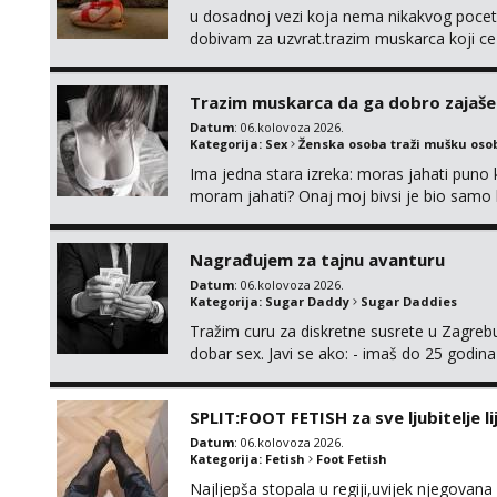
u dosadnoj vezi koja nema nikakvog pocetk
dobivam za uzvrat.trazim muskarca koji c
njeznosti i razumjevanja. volim njezan sek
muskarac preuzme kontrolu . javi se :) Klik
Trazim muskarca da ga dobro zajaš
Datum
: 06.kolovoza 2026.
Kategorija:
Sex
Ženska osoba traži mušku oso
Ima jedna stara izreka: moras jahati puno ko
moram jahati? Onaj moj bivsi je bio samo ko
Nagrađujem za tajnu avanturu
Datum
: 06.kolovoza 2026.
Kategorija:
Sugar Daddy
Sugar Daddies
Tražim curu za diskretne susrete u Zagrebu
dobar sex. Javi se ako: - imaš do 25 godina
fleksibilna s vremenom (jer ga nemam previ
vodiš brigu o zdravlju i koristiš zaštitu Ne jav
SPLIT:FOOT FETISH za sve ljubitelje l
Datum
: 06.kolovoza 2026.
Kategorija:
Fetish
Foot Fetish
Najljepša stopala u regiji,uvijek njegovana