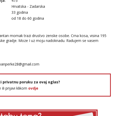
nja:
473
Hrvatska - Zadarska
33 godina
:
od 18 do 60 godina
antan momak trazi drustvo zenske osobe. Crna kosa, visina 195
etske gradje. Moze I uz moju nadoknadu. Radujem se vasem
vanperke28@gmail.com
ti privatnu poruku za ovaj oglas?
e ili prijavi klikom
ovdje