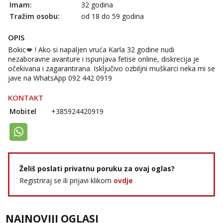
Imam:
32 godina
Tražim osobu:
od 18 do 59 godina
OPIS
Bokic💋 ! Ako si napaljen vruća Karla 32 godine nudi
nezaboravne avanture i ispunjava fetise online, diskrecija je
očekivana i zagarantirana. Isključivo ozbiljni muškarci neka mi se
jave na WhatsApp 092 442 0919
KONTAKT
Mobitel
+385924420919
Želiš poslati privatnu poruku za ovaj oglas?
Registriraj se ili prijavi klikom
ovdje
NAJNOVIJI OGLASI