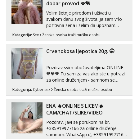
dobar provod 💋🌺
Volim šetnje prirodom i uživati u
svakom danu svog života. Ja sam vrlo
pozitivna žena i želim da upoznam
muškarca za dobar provod, naravno
Kategorija:
Sex
Ženska osoba traži mušku osobu
može i nešto više.💋🌺 Klikni na link
ispod i nadji me tamo, cekam te!
Crvenokosa ljepotica 20g. 🤭
Pozdrav svim obožavateljima ONLINE
🧡🧡🧡 Tu sam za vas ako ste u potrazi
za online druženjem - samnom se
možete zabaviti preko videopoziva, ili
Kategorija:
Cyber sex
Ženska osoba traži mušku osobu
ako vam nisam dovoljna radim i u paru i
trojci s kolegicama, svaka je drugačija
😉 Radim i vruća tipkanja uz slike i hot
ENA 🔥ONLINE S LICEM🔥
line pozive. Za vas sam pripremila ...
CAM/CHAT/SLIKE/VIDEO
Pozdrav, Javi se porukom na br.
+385919977166 za online druženje
samnom. WhatsApp 👉+385919977166