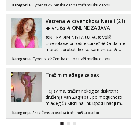
Telegram 👉@enafriedrichkis Radim
Kategorija:
Cyber sex
Ženska osoba traži mušku osobu
videopozive s licem, solo i s partnerom,
kolegicama (Tina&Natali), razne
kombinacije halteri, haljine, štikle,
Vatrena ‎️‍🔥 crvenokosa Natali (21)
samostojeće itd. Nudim svakakva videa
‎️‍🔥 vruča‎ ️‍🔥 ONLINE ZABAVA
seksa, puš...
❌NE RADIM NIŠTA UŽIVO❌ Voliš
crvenokose prirodne curke? ❤️ Onda me
moraš isprobati koliko sam vruča.‎ ️‍🔥
MLADA vražica koja ima 100%
Kategorija:
Cyber sex
Ženska osoba traži mušku osobu
prorodne grudi, 💦 Misli su mi uvijek
prljave i u svemu vidim samo užitak. 💦
U mojoj raznolikoj ponudi možeš
Tražim mlađega za sex
pranaći nešto po svojoj mjeri. Sexi videa
s kolegica...
Hej svima, tražim nekog za diskretna
druženja van Zagreba , po mogućnosti
mlađeg 🥰 Klikni na link ispod i nadji me
tamo, cekam te!
Kategorija:
Sex
Ženska osoba traži mušku osobu