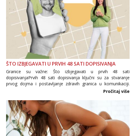
ŠTO IZBJEGAVATI U PRVIH 48 SATI DOPISIVANJA
Granice su važne: Što izbjegavati u prvih 48 sati
dopisivanjaPrvih 48 sati dopisivanja ključni su za stvaranje
prvog dojma i postavljanje zdravih granica u komunikaciji.
Važno je izbjeći prebrzo otkrivanje osobnih ili intimnih
Pročitaj više
informacija, jer nepoznata osoba još nije zaslužila to
povjerenje. Takođe...