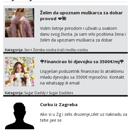
Želim da upoznam muškarca za dobar
provod 💋🌺
Volim šetnje prirodom i uživati u svakom
danu svog života. Ja sam vrlo pozitivna žena i
želim da upoznam muškarca za dobar
provod, naravno može i nešto više.💋🌺 Klikni
Kategorija:
Sex
Ženska osoba traži mušku osobu
na link ispod i nadji me tamo, cekam te!
🌹Financirao bi djevojku sa 3500€/mj🌹
Uspješan poduzetnik financirao bi atraktivnu
mladu djevojku sa 3500€ mjesečno. Kontakt
na whatsapp ili email
Kategorija:
Sugar Daddy
Sugar Daddies
Curku iz Zagreba
Ako si u Zg i zelis druzenje,izlet uz naknadu za
tebe javi se