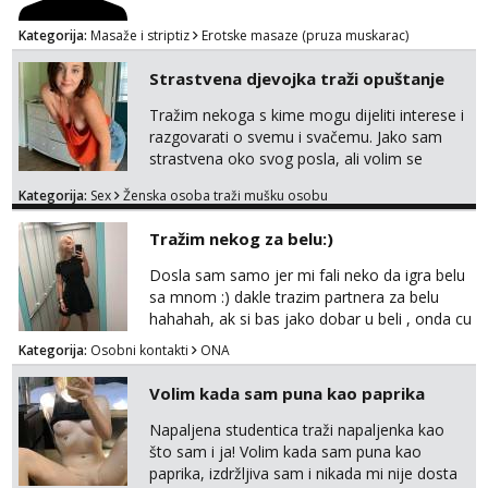
paro...
Kategorija:
Masaže i striptiz
Erotske masaze (pruza muskarac)
Strastvena djevojka traži opuštanje
Tražim nekoga s kime mogu dijeliti interese i
razgovarati o svemu i svačemu. Jako sam
strastvena oko svog posla, ali volim se
opustiti i provesti vrijeme s prijateljima.
Kategorija:
Sex
Ženska osoba traži mušku osobu
Voljela bi naci nekoga pa da se nemoram
samo s prijateljima opustati ;) Klikni na link
Tražim nekog za belu:)
ispod i nadji me tamo, cekam te!
Dosla sam samo jer mi fali neko da igra belu
sa mnom :) dakle trazim partnera za belu
hahahah, ak si bas jako dobar u beli , onda cu
razmislit za dalje Klikni na link ispod i nadji me
Kategorija:
Osobni kontakti
ONA
tamo, cekam te!
Volim kada sam puna kao paprika
Napaljena studentica traži napaljenka kao
što sam i ja! Volim kada sam puna kao
paprika, izdržljiva sam i nikada mi nije dosta