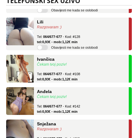
TELEFONSKI SEX UŽIVO
Obavijesti me kada se oslobodi
Lili
Razgovaram :)
Tel:
064/677-677
- Kod: #128
tel:0,93€ - mob:1,12€ min
Obavijesti me kada se oslobodi
Ivančica
Čekam tvoj poziv!
Tel:
064/677-677
- Kod: #108
tel:0,93€ - mob:1,12€ min
Anđela
Čekam tvoj poziv!
Tel:
064/677-677
- Kod: #142
tel:0,93€ - mob:1,12€ min
Snježana
Razgovaram :)
Tel:
064/677-677
- Kod: #119