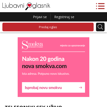
Prijavi se
Registriraj se
Predaj oglas
Snježana
Razgovaram :)
Tel:
064/677-677
- Kod: #119
tel:0,93€ - mob:1,12€ min