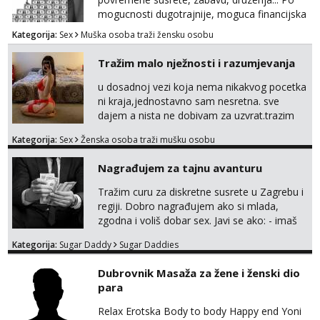
mogucnosti dugotrajnije, moguca financijska
potpora!
Kategorija:
Sex
Muška osoba traži žensku osobu
Tražim malo nježnosti i razumjevanja
u dosadnoj vezi koja nema nikakvog pocetka
ni kraja,jednostavno sam nesretna. sve
dajem a nista ne dobivam za uzvrat.trazim
muskarca koji ce zadovoljiti moje potrebe,ne
Kategorija:
Sex
Ženska osoba traži mušku osobu
trazim puno samo malo njeznosti i
razumjevanja. volim njezan seks i njezne
Nagrađujem za tajnu avanturu
poljupce po tijelu koji me jako
pale,obozavam kad muskarac preuzme
Tražim curu za diskretne susrete u Zagrebu i
kontrolu . javi se :) Klikni na link ispod i nadji
regiji. Dobro nagrađujem ako si mlada,
me tamo, cekam te!
zgodna i voliš dobar sex. Javi se ako: - imaš
do 25 godina - imaš do 65 kg - imaš dugu
Kategorija:
Sugar Daddy
Sugar Daddies
kosu - se dobro ljubiš - si fleksibilna s
vremenom (jer ga nemam previše) i
Dubrovnik Masaža za žene i ženski dio
dostupna radnim danom (vikendi i noći su za
para
obitelj) - vodiš brigu o zdravlju i koristiš
zaštitu Ne javljajte se: - debele - frajeri i
Relax Erotska Body to body Happy end Yoni