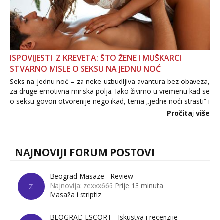
ISPOVIJESTI IZ KREVETA: ŠTO ŽENE I MUŠKARCI
STVARNO MISLE O SEKSU NA JEDNU NOĆ
Seks na jednu noć – za neke uzbudljiva avantura bez obaveza,
za druge emotivna minska polja. Iako živimo u vremenu kad se
o seksu govori otvorenije nego ikad, tema „jedne noći strasti“ i
dalje izaziva burne rasprave. Što zapravo misle žene, a što
Pročitaj više
muškarci? Jesu...
NAJNOVIJI FORUM POSTOVI
Beograd Masaze - Review
Najnovija: zexxx666
Prije 13 minuta
Z
Masaža i striptiz
BEOGRAD ESCORT - Iskustva i recenzije