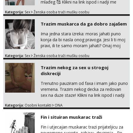
mlađeg 🥰 Klikni na link ispod i nadji me
tamo, cekam te!
Kategorija:
Sex
Ženska osoba traži mušku osobu
Trazim muskarca da ga dobro zajašem
Ima jedna stara izreka: moras jahati puno
konja da bi nasla onog pravoga. Jesi li ti moj
pravi, ili te samo moram jahati? Onaj moj
bivsi je bio samo konj hahahahah Klikni niže
Kategorija:
Sex
Ženska osoba traži mušku osobu
na sexdater link i javi mi se tamo....
Trazim nekog za sex u strogoj
diskreciji
Trenutno pauziram od faxa i imam jako puno
vremena. Trazim nekog decka za redovan
sex na duze staze! Klikni na link ispod i nadji
me tamo, cekam te!
Kategorija:
Osobni kontakti
ONA
Fin i situiran muskarac traži
Fin i utjecajan muskarac trazi prijateljicu za
povremene susrete, zabavu, druzenja... Po