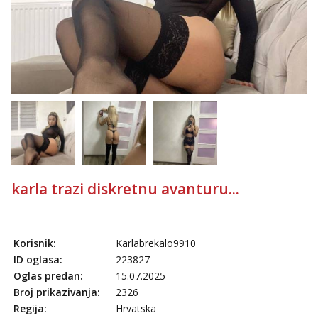
karla trazi diskretnu avanturu...
Korisnik:
Karlabrekalo9910
ID oglasa:
223827
Oglas predan:
15.07.2025
Broj prikazivanja:
2326
Regija:
Hrvatska