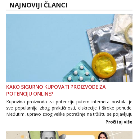
NAJNOVIJI ČLANCI
KAKO SIGURNO KUPOVATI PROIZVODE ZA
POTENCIJU ONLINE?
Kupovina proizvoda za potenciju putem interneta postala je
sve popularnija zbog praktičnosti, diskrecije i široke ponude.
Međutim, upravo zbog velike potražnje na tržištu se pojavljuju
i brojni krivotvoreni proizvodi, nepouzdane internetske
Pročitaj više
trgovine te proizvodi nepoznatog podrijetla. ...