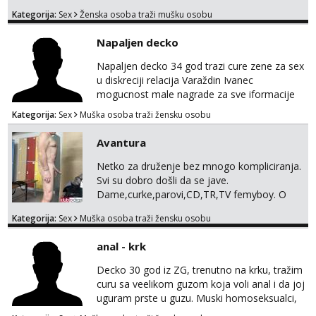
seksa. Volim grubi seks i više puta dnevno
Kategorija:
Sex
Ženska osoba traži mušku osobu
bilo kad i bilo gdje zato se javi što prije da
me isprobaš Klikni na link ispod i nadji me
Napaljen decko
tamo, cekam te!
Napaljen decko 34 god trazi cure zene za sex
u diskreciji relacija Varaždin Ivanec
mogucnost male nagrade za sve iformacije
pisite na broj 098819637 pusa
Kategorija:
Sex
Muška osoba traži žensku osobu
Avantura
Netko za druženje bez mnogo kompliciranja.
Svi su dobro došli da se jave.
Dame,curke,parovi,CD,TR,TV femyboy. O
svemu možemo porazgovarati. Prostor
Kategorija:
Sex
Muška osoba traži žensku osobu
nemam ali ako smo za druženje možemo
nešto iskombinirati(auto,najam na dva sata)
anal - krk
Decko 30 god iz ZG, trenutno na krku, tražim
curu sa veelikom guzom koja voli anal i da joj
uguram prste u guzu. Muski homoseksualci,
parovi i transiči odjebite, ne zanimate me. Bilo