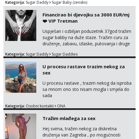
Kategorija:
Sugar Daddy
Sugar Baby (zensko)
Financirao bi djevojku sa 3000 EUR/mj
❤️ VIP Tretman
Uspješan i ozbiljan poduzetnik 37god tražim
sugar babby na duže staze. Tražim curu za
druženje, zabavu, izlaske, putovanja i druge
lijepe stvari na obostranu korist. Ako si
Kategorija:
Sugar Daddy
Sugar Daddies
otvorena, komunikativna, zgodna i atraktivna
javi se na moj email:
U procesu rastave trazim nekog za
markodalic37@gmail.com
sex
U procesu rastave , trazim nekog da isproba
sa mnom ono sto nisam mogla i smjela do
sada
Kategorija:
Osobni kontakti
ONA
Tražim mlađega za sex
Hej svima, tražim nekog za diskretna
druženja van Zagreba , po mogućnosti