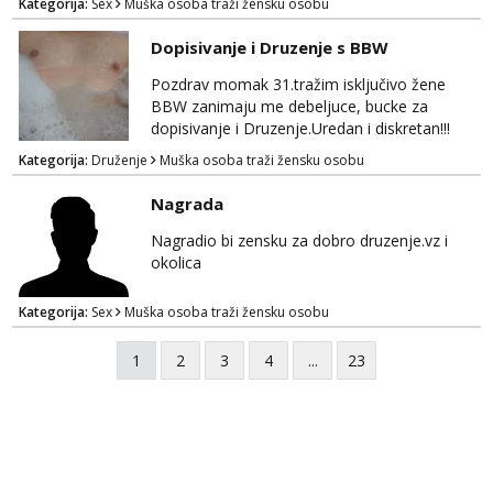
Kategorija:
Sex
Muška osoba traži žensku osobu
kakva placanja opcenito (gotovina) ili
unaprijed (aircash, paysafecard, bonovi) ne
Dopisivanje i Druzenje s BBW
dolaze u obzir. Javit se prvo porukom na
whatsapp 0958048882.
Pozdrav momak 31.tražim isključivo žene
BBW zanimaju me debeljuce, bucke za
dopisivanje i Druzenje.Uredan i diskretan!!!
Kategorija:
Druženje
Muška osoba traži žensku osobu
Nagrada
Nagradio bi zensku za dobro druzenje.vz i
okolica
Kategorija:
Sex
Muška osoba traži žensku osobu
1
2
3
4
...
23