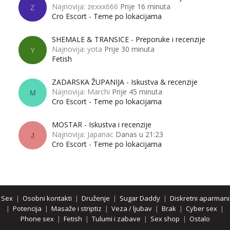
Najnovija: zexxx666
Prije 16 minuta
Z
Cro Escort - Teme po lokacijama
SHEMALE & TRANSICE - Preporuke i recenzije
Najnovija: yota
Prije 30 minuta
Y
Fetish
ZADARSKA ŽUPANIJA - Iskustva & recenzije
Najnovija: Marchi
Prije 45 minuta
M
Cro Escort - Teme po lokacijama
MOSTAR - Iskustva i recenzije
Najnovija: Japanac
Danas u 21:23
J
Cro Escort - Teme po lokacijama
Sex
|
Osobni kontakti
|
Druženje
|
Sugar Daddy
|
Diskretni aparmani
|
Potencija
|
Masaže i striptiz
|
Veza / ljubav
|
Brak
|
Cyber sex
|
Phone sex
|
Fetish
|
Tulumi i zabave
|
Sex shop
|
Ostalo