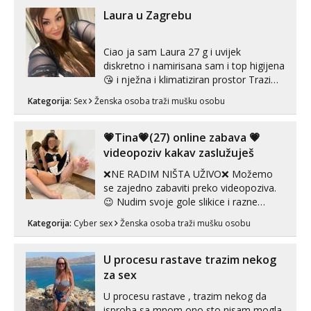
tel:0,93€ - mob:1,12€ min
vjeruj mi, takve još nisi vidio. Uvijek sam
Laura u Zagrebu
Obavijesti me kada se oslobodi
spremna za ONLOINE zabavu...
Alisa
Ciao ja sam Laura 27 g i uvijek
Razgovaram :)
diskretno i namirisana sam i top higijena
Tel:
064/677-677
- Kod: #106
😘 i nježna i klimatiziran prostor Trazim
tel:0,93€ - mob:1,12€ min
sex za nagradu Radim klasican sex
Obavijesti me kada se oslobodi
Kategorija:
Sex
Ženska osoba traži mušku osobu
Pusenje i gutanje sperme Erotsko rublje
imam uvijek Lizati me mozes i ljubiti po
Vanesa
tijelu Iskljucivo neradim analni !!! I
💗Tina💗(27) online zabava 💗
Čekam tvoj poziv!
neljubim se Wha...
videopoziv kakav zaslužuješ
Tel:
064/677-677
- Kod: #74
tel:0,93€ - mob:1,12€ min
❌NE RADIM NIŠTA UŽIVO❌ Možemo
se zajedno zabaviti preko videopoziva.
Lili
😉 Nudim svoje gole slikice i razne
Razgovaram :)
videouradke. 🤩 Za online zabavu pošalji
Kategorija:
Cyber sex
Ženska osoba traži mušku osobu
poruku na Whatsapp, Telegram ili Viber.
Tel:
064/677-677
- Kod: #128
😎 +385 91 912 3322 Za provjeru moje
tel:0,93€ - mob:1,12€ min
autentičnosti možeš me vidjeti na
Obavijesti me kada se oslobodi
U procesu rastave trazim nekog
videopozivu. 😉 S vama sam vec 5 ...
za sex
Zara
Čekam tvoj poziv!
U procesu rastave , trazim nekog da
isproba sa mnom ono sto nisam mogla