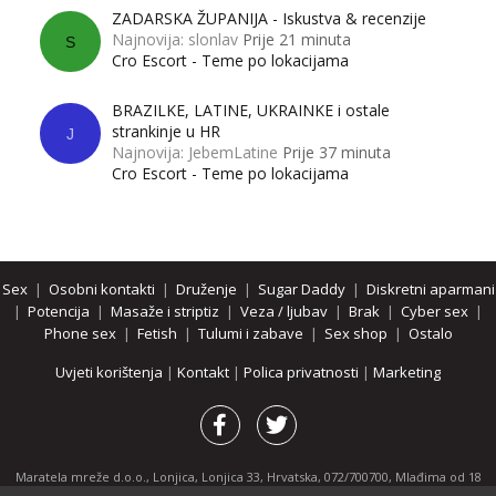
ZADARSKA ŽUPANIJA - Iskustva & recenzije
Najnovija: slonlav
Prije 21 minuta
S
Cro Escort - Teme po lokacijama
BRAZILKE, LATINE, UKRAINKE i ostale
strankinje u HR
J
Najnovija: JebemLatine
Prije 37 minuta
Cro Escort - Teme po lokacijama
Sex
|
Osobni kontakti
|
Druženje
|
Sugar Daddy
|
Diskretni aparmani
|
Potencija
|
Masaže i striptiz
|
Veza / ljubav
|
Brak
|
Cyber sex
|
Phone sex
|
Fetish
|
Tulumi i zabave
|
Sex shop
|
Ostalo
Uvjeti korištenja
|
Kontakt
|
Polica privatnosti
|
Marketing
Maratela mreže d.o.o., Lonjica, Lonjica 33, Hrvatska, 072/700700, Mlađima od 18
godina zabranjeno je pregledavanje stranice i svih njenih dijelova.