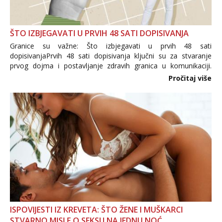
ŠTO IZBJEGAVATI U PRVIH 48 SATI DOPISIVANJA
Granice su važne: Što izbjegavati u prvih 48 sati
dopisivanjaPrvih 48 sati dopisivanja ključni su za stvaranje
prvog dojma i postavljanje zdravih granica u komunikaciji.
Važno je izbjeći prebrzo otkrivanje osobnih ili intimnih
Pročitaj više
informacija, jer nepoznata osoba još nije zaslužila to
povjerenje. Takođe...
ISPOVIJESTI IZ KREVETA: ŠTO ŽENE I MUŠKARCI
STVARNO MISLE O SEKSU NA JEDNU NOĆ