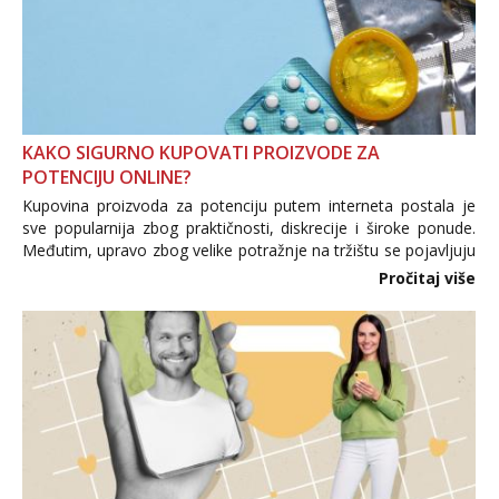
KAKO SIGURNO KUPOVATI PROIZVODE ZA
POTENCIJU ONLINE?
Kupovina proizvoda za potenciju putem interneta postala je
sve popularnija zbog praktičnosti, diskrecije i široke ponude.
Međutim, upravo zbog velike potražnje na tržištu se pojavljuju
i brojni krivotvoreni proizvodi, nepouzdane internetske
Pročitaj više
trgovine te proizvodi nepoznatog podrijetla. ...