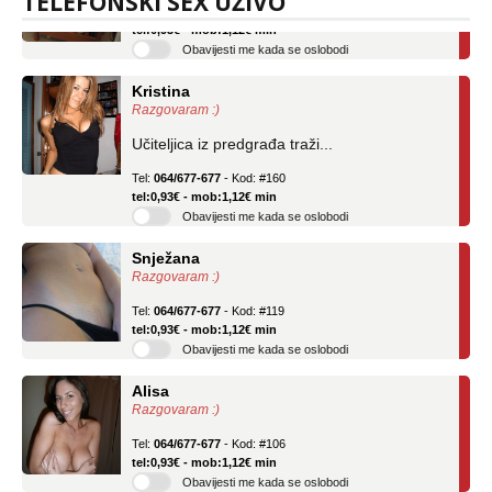
TELEFONSKI SEX UŽIVO
Tel:
064/677-677
- Kod: #04
tel:0,93€ - mob:1,12€ min
Obavijesti me kada se oslobodi
Kristina
Razgovaram :)
Učiteljica iz predgrađa traži...
Tel:
064/677-677
- Kod: #160
tel:0,93€ - mob:1,12€ min
Obavijesti me kada se oslobodi
Snježana
Razgovaram :)
Tel:
064/677-677
- Kod: #119
tel:0,93€ - mob:1,12€ min
Obavijesti me kada se oslobodi
Alisa
Razgovaram :)
Tel:
064/677-677
- Kod: #106
tel:0,93€ - mob:1,12€ min
Obavijesti me kada se oslobodi