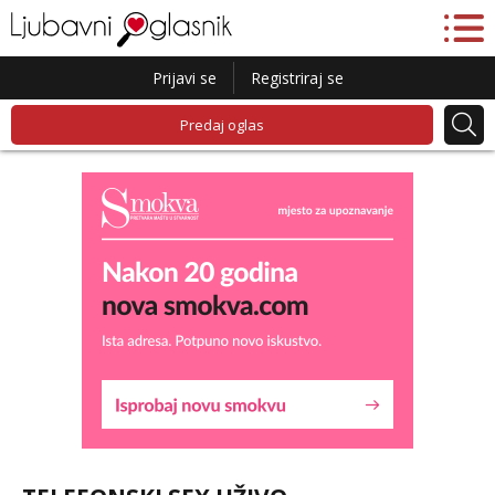
Prijavi se
Registriraj se
Predaj oglas
Maja
Razgovaram :)