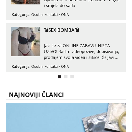
Tel:
064/677-677
- Kod: #123
i smjela do sada
tel:0,93€ - mob:1,12€ min
Kategorija:
Osobni kontakti
ONA
Anđela
Čekam tvoj poziv!
💣SEX BOMBA💣
Tel:
064/677-677
- Kod: #142
tel:0,93€ - mob:1,12€ min
Javi se za ONLINE ZABAVU. NISTA
Mira
UZIVO! Radim videopozive, dopisivanja,
Čekam tvoj poziv!
prodajem svoja videa i slikice. 😚 Javi mi
se porukom na Whatsupp, Viber ili
Tel:
064/677-677
- Kod: #72
Kategorija:
Osobni kontakti
ONA
Telegram. +385 91 723 0045
tel:0,93€ - mob:1,12€ min
NAJNOVIJI ČLANCI