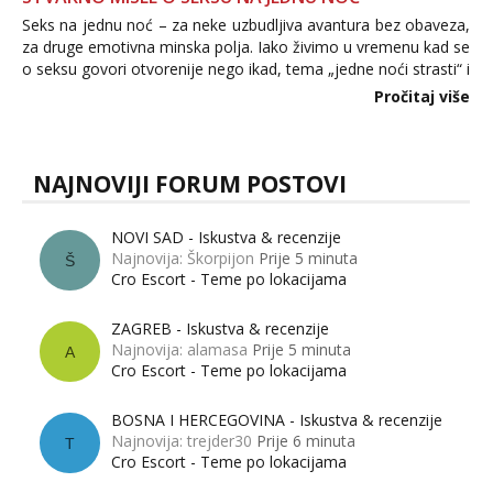
Seks na jednu noć – za neke uzbudljiva avantura bez obaveza,
za druge emotivna minska polja. Iako živimo u vremenu kad se
o seksu govori otvorenije nego ikad, tema „jedne noći strasti“ i
dalje izaziva burne rasprave. Što zapravo misle žene, a što
Pročitaj više
muškarci? Jesu...
NAJNOVIJI FORUM POSTOVI
NOVI SAD - Iskustva & recenzije
Najnovija: Škorpijon
Prije 5 minuta
Š
Cro Escort - Teme po lokacijama
ZAGREB - Iskustva & recenzije
Najnovija: alamasa
Prije 5 minuta
A
Cro Escort - Teme po lokacijama
BOSNA I HERCEGOVINA - Iskustva & recenzije
Najnovija: trejder30
Prije 6 minuta
T
Cro Escort - Teme po lokacijama