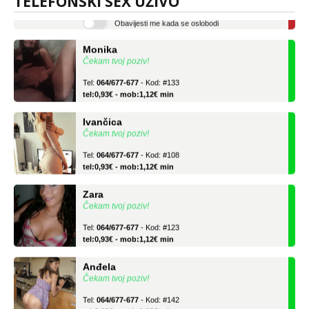
TELEFONSKI SEX UŽIVO
Obavijesti me kada se oslobodi
Monika
Čekam tvoj poziv!
Tel:
064/677-677
- Kod: #133
tel:0,93€ - mob:1,12€ min
Ivančica
Čekam tvoj poziv!
Tel:
064/677-677
- Kod: #108
tel:0,93€ - mob:1,12€ min
Zara
Čekam tvoj poziv!
Tel:
064/677-677
- Kod: #123
tel:0,93€ - mob:1,12€ min
Anđela
Čekam tvoj poziv!
Tel:
064/677-677
- Kod: #142
tel:0,93€ - mob:1,12€ min