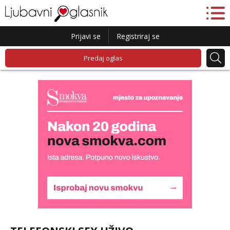
Prijavi se
Registriraj se
Predaj oglas
Liliana
Razgovaram :)
Tel:
064/677-677
- Kod: #69
tel:0,93€ - mob:1,12€ min