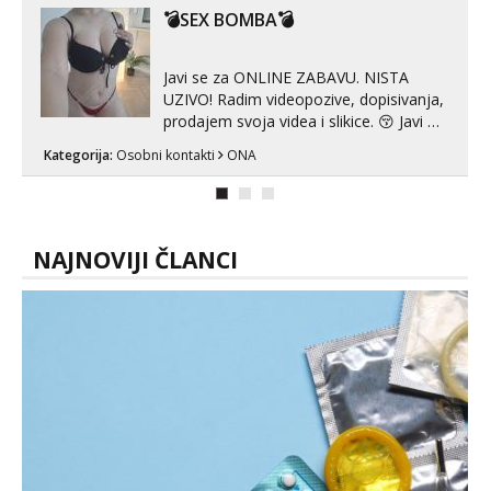
😉 Radim i vruća tipkanja uz slike i hot
💣SEX BOMBA💣
line pozive. Za vas sam pripremila ...
Javi se za ONLINE ZABAVU. NISTA
UZIVO! Radim videopozive, dopisivanja,
prodajem svoja videa i slikice. 😚 Javi mi
se porukom na Whatsupp, Viber ili
Kategorija:
Osobni kontakti
ONA
Telegram. +385 91 723 0045
NAJNOVIJI ČLANCI