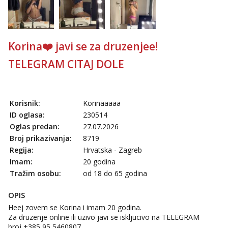
Anđela
Čekam tvoj poziv!
Tel:
064/677-677
- Kod: #142
tel:0,93€ - mob:1,12€ min
Korina❤️ javi se za druzenjee!
TELEGRAM CITAJ DOLE
Korisnik:
Korinaaaaa
ID oglasa:
230514
Oglas predan:
27.07.2026
Broj prikazivanja:
8719
Regija:
Hrvatska - Zagreb
Imam:
20 godina
Tražim osobu:
od 18 do 65 godina
OPIS
Heej zovem se Korina i imam 20 godina.
Za druzenje online ili uzivo javi se iskljucivo na TELEGRAM
broj ‪+385 95 5460807