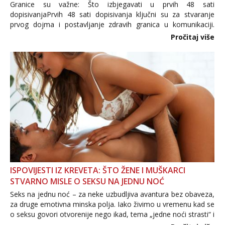
Granice su važne: Što izbjegavati u prvih 48 sati
dopisivanjaPrvih 48 sati dopisivanja ključni su za stvaranje
prvog dojma i postavljanje zdravih granica u komunikaciji.
Važno je izbjeći prebrzo otkrivanje osobnih ili intimnih
Pročitaj više
informacija, jer nepoznata osoba još nije zaslužila to
povjerenje. Takođe...
ISPOVIJESTI IZ KREVETA: ŠTO ŽENE I MUŠKARCI
STVARNO MISLE O SEKSU NA JEDNU NOĆ
Seks na jednu noć – za neke uzbudljiva avantura bez obaveza,
za druge emotivna minska polja. Iako živimo u vremenu kad se
o seksu govori otvorenije nego ikad, tema „jedne noći strasti“ i
dalje izaziva burne rasprave. Što zapravo misle žene, a što