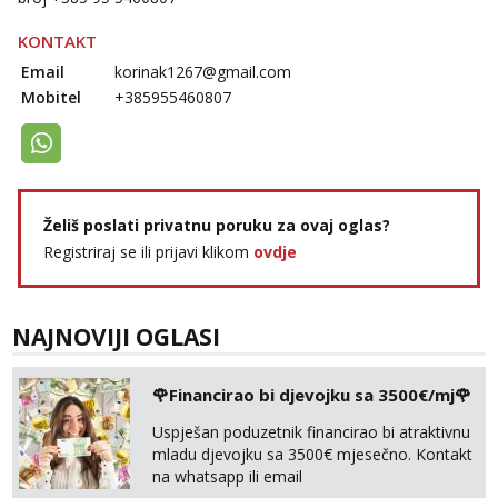
KONTAKT
Email
korinak1267@gmail.com
Mobitel
+385955460807
Želiš poslati privatnu poruku za ovaj oglas?
Registriraj se ili prijavi klikom
ovdje
NAJNOVIJI OGLASI
🌹Financirao bi djevojku sa 3500€/mj🌹
Uspješan poduzetnik financirao bi atraktivnu
mladu djevojku sa 3500€ mjesečno. Kontakt
na whatsapp ili email