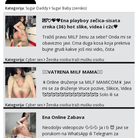
Kategorija:
Sugar Daddy
Sugar Baby (zensko)
💌💘💝💗Ena playboy zečica-sisata
crnka (36) hot slike, videa i c2c💗
Tražiš pravu MILF ženu za sebe? Onda mi se
obavezno javi. Crna duga kosa koja prekriva
bujne grudi kakve još nisi vidio, čista
ŠESTICA! A usne? O usnama bolje da ni ne
Kategorija:
Cyber sex
Ženska osoba traži mušku osobu
pričam. Prave pune usne koje će ti se urezati
u pamćenje, jer vjeruj mi, takve još nisi vidio.
❤️‍🔥VATRENA MILF MAMA❤️‍🔥
Uvijek sam spremna za ONLOINE zabavu.
Volim vruće u porukama uz pokoju fotku.
🎇Online druženje sa MILF MAMICOM🎇 Javi
Radim slikice i videa po tvojoj želji te imam
mi se za druženje Vruce pozive, Slikice, Videa
raznih mater...
🥰🥰🥰🥰🥰🥰🥰🥰🥰🥰🥰🥰🥰 Solo ili sa
partnerom ili kolegicama Javi mi se porukom
Kategorija:
Cyber sex
Ženska osoba traži mušku osobu
WhatsApp ili Telegram WhatsApp 👉
+385919977166 Telegram 👉
Ena Online Zabava
@enafriedrichkis 🤬NE RADIM SASTANKE I
DRUZENJA UZIVO🤬
Neodoljiv videopoziv 💦💦💦 Ja i ti 😈 Javi se
porukom na WhatsApp ili Telegram za