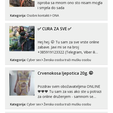
isproba sa mnom ono sto nisam mogla
i smjela do sada
Kategorija:
Osobni kontakti
ONA
✅ CURA ZA SVE ✅
Hej hej. 🤭 Tu sam za sve vrste online
zabave. Javi mi se na broj
+385919123322 (Telegram, Viber ili
Whatsapp). 🤙 NE javljaj se na uzivo.
Kategorija:
Cyber sex
Ženska osoba traži mušku osobu
Hvala.
Crvenokosa ljepotica 20g. 🤭
Pozdrav svim obožavateljima ONLINE
🧡🧡🧡 Tu sam za vas ako ste u potrazi
za online druženjem - samnom se
možete zabaviti preko videopoziva, ili
Kategorija:
Cyber sex
Ženska osoba traži mušku osobu
ako vam nisam dovoljna radim i u paru i
trojci s kolegicama, svaka je drugačija