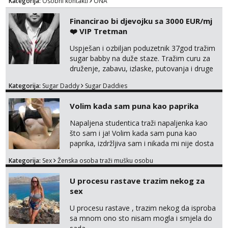
Kategorija:
Osobni kontakti
ONA
tamo, cekam te!
Financirao bi djevojku sa 3000 EUR/mj
❤️ VIP Tretman
Uspješan i ozbiljan poduzetnik 37god tražim
sugar babby na duže staze. Tražim curu za
druženje, zabavu, izlaske, putovanja i druge
lijepe stvari na obostranu korist. Ako si
Kategorija:
Sugar Daddy
Sugar Daddies
otvorena, komunikativna, zgodna i atraktivna
javi se na moj email:
Volim kada sam puna kao paprika
markodalic37@gmail.com
Napaljena studentica traži napaljenka kao
što sam i ja! Volim kada sam puna kao
paprika, izdržljiva sam i nikada mi nije dosta
seksa. Volim grubi seks i više puta dnevno
Kategorija:
Sex
Ženska osoba traži mušku osobu
bilo kad i bilo gdje zato se javi što prije da
me isprobaš Klikni na link ispod i nadji me
U procesu rastave trazim nekog za
tamo, cekam te!
sex
U procesu rastave , trazim nekog da isproba
sa mnom ono sto nisam mogla i smjela do