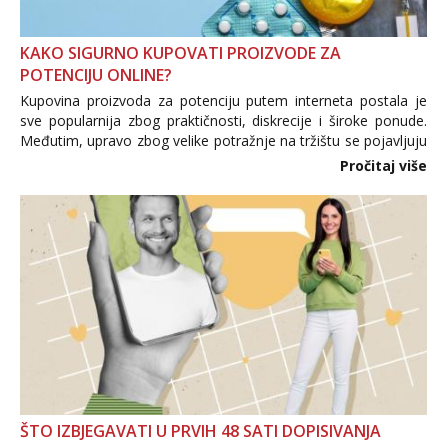
KAKO SIGURNO KUPOVATI PROIZVODE ZA
POTENCIJU ONLINE?
Kupovina proizvoda za potenciju putem interneta postala je
sve popularnija zbog praktičnosti, diskrecije i široke ponude.
Međutim, upravo zbog velike potražnje na tržištu se pojavljuju
i brojni krivotvoreni proizvodi, nepouzdane internetske
Pročitaj više
trgovine te proizvodi nepoznatog podrijetla. ...
ŠTO IZBJEGAVATI U PRVIH 48 SATI DOPISIVANJA