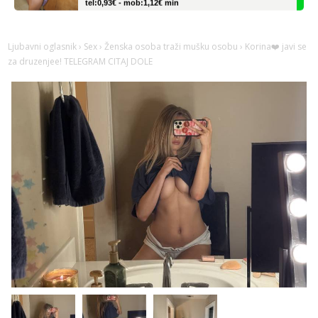
Liliana
Razgovaram :)
Ljubavni oglasnik
›
Sex
›
Ženska osoba traži mušku osobu
› Korina❤️ javi se
Tel:
064/677-677
- Kod: #69
za druzenjee! TELEGRAM CITAJ DOLE
tel:0,93€ - mob:1,12€ min
Obavijesti me kada se oslobodi
Monika
Čekam tvoj poziv!
Tel:
064/677-677
- Kod: #133
tel:0,93€ - mob:1,12€ min
Ivančica
Čekam tvoj poziv!
Tel:
064/677-677
- Kod: #108
tel:0,93€ - mob:1,12€ min
Zara
Čekam tvoj poziv!
Tel:
064/677-677
- Kod: #123
tel:0,93€ - mob:1,12€ min