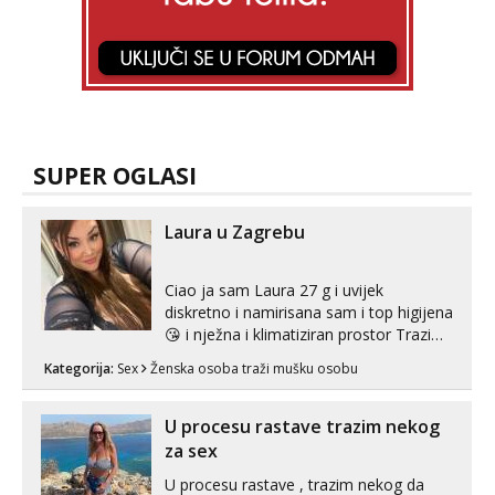
SUPER OGLASI
Laura u Zagrebu
Ciao ja sam Laura 27 g i uvijek
diskretno i namirisana sam i top higijena
😘 i nježna i klimatiziran prostor Trazim
sex za nagradu Radim klasican sex
Kategorija:
Sex
Ženska osoba traži mušku osobu
Pusenje i gutanje sperme Erotsko rublje
imam uvijek Lizati me mozes i ljubiti po
tijelu Iskljucivo neradim analni !!! I
U procesu rastave trazim nekog
neljubim se Wha...
za sex
U procesu rastave , trazim nekog da