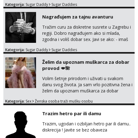
Kategorija:
Sugar Daddy
Sugar Daddies
Nagrađujem za tajnu avanturu
Tražim curu za diskretne susrete u Zagrebu i
regiji. Dobro nagrađujem ako si mlada,
zgodna i voliš dobar sex. Javi se ako: - imaš
do 25 godina - imaš do 65 kg - imaš dugu
Kategorija:
Sugar Daddy
Sugar Daddies
kosu - se dobro ljubiš - si fleksibilna s
vremenom (jer ga nemam previše) i
Želim da upoznam muškarca za dobar
dostupna radnim danom (vikendi i noći su za
provod 💋🌺
obitelj) - vodiš brigu o zdravlju i koristiš
zaštitu Ne javljajte se: - debele - frajeri i
Volim šetnje prirodom i uživati u svakom
paro...
danu svog života. Ja sam vrlo pozitivna žena i
želim da upoznam muškarca za dobar
provod, naravno može i nešto više.💋🌺 Klikni
Kategorija:
Sex
Ženska osoba traži mušku osobu
na link ispod i nadji me tamo, cekam te!
Trazim hetro par ili damu
Trazim, ugodan i ozbiljan hetro par ili damu..
diskrecija ! Javite se bez obaveza