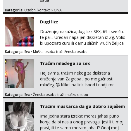
sada
Kategorija:
Osobni kontakti
ONA
Dugi lizz
Druženje,masažica,dugi lizz SEX, 69 i sve što
te pali.. Uredan napaljen diskretan iz Zg. Volio
bi upoznati curu ili damu sličnih vručih željica
za zajedničko ugodno i strastveno druženje.
Kategorija:
Sex
Muška osoba traži žensku osobu
Prostor imam, diskr max. A i mobilan 🚗 sam.
Tražim mlađega za sex
Hej svima, tražim nekog za diskretna
druženja van Zagreba , po mogućnosti
mlađeg 🥰 Klikni na link ispod i nadji me
tamo, cekam te!
Kategorija:
Sex
Ženska osoba traži mušku osobu
Trazim muskarca da ga dobro zajašem
Ima jedna stara izreka: moras jahati puno
konja da bi nasla onog pravoga. Jesi li ti moj
pravi, ili te samo moram jahati? Onaj moj