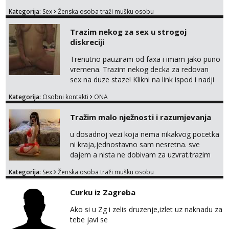
bivsi je bio samo konj hahahahah Klikni niže
Kategorija:
Sex
Ženska osoba traži mušku osobu
na sexdater link i javi mi se tamo....
Trazim nekog za sex u strogoj
diskreciji
Trenutno pauziram od faxa i imam jako puno
vremena. Trazim nekog decka za redovan
sex na duze staze! Klikni na link ispod i nadji
me tamo, cekam te!
Kategorija:
Osobni kontakti
ONA
Tražim malo nježnosti i razumjevanja
u dosadnoj vezi koja nema nikakvog pocetka
ni kraja,jednostavno sam nesretna. sve
dajem a nista ne dobivam za uzvrat.trazim
muskarca koji ce zadovoljiti moje potrebe,ne
Kategorija:
Sex
Ženska osoba traži mušku osobu
trazim puno samo malo njeznosti i
razumjevanja. volim njezan seks i njezne
Curku iz Zagreba
poljupce po tijelu koji me jako
pale,obozavam kad muskarac preuzme
Ako si u Zg i zelis druzenje,izlet uz naknadu za
kontrolu . javi se :) Klikni na link ispod i nadji
tebe javi se
me tamo, cekam te!