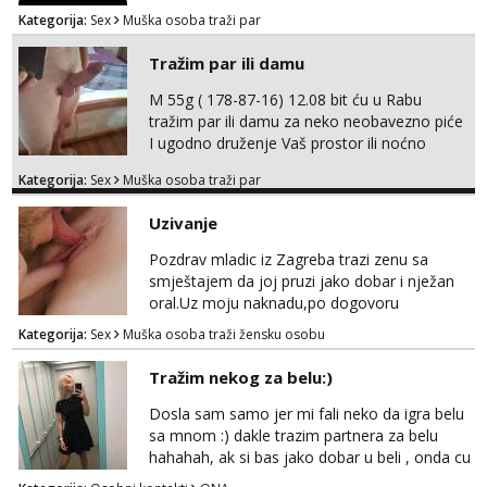
Kategorija:
Sex
Muška osoba traži par
Tražim par ili damu
M 55g ( 178-87-16) 12.08 bit ću u Rabu
tražim par ili damu za neko neobavezno piće
I ugodno druženje Vaš prostor ili noćno
kupanje na osamoj plaži Kontakt
Kategorija:
Sex
Muška osoba traži par
trata.vrh@gmail.com
Uzivanje
Pozdrav mladic iz Zagreba trazi zenu sa
smještajem da joj pruzi jako dobar i nježan
oral.Uz moju naknadu,po dogovoru
.Diskrecija osigurana.
Kategorija:
Sex
Muška osoba traži žensku osobu
Tražim nekog za belu:)
Dosla sam samo jer mi fali neko da igra belu
sa mnom :) dakle trazim partnera za belu
hahahah, ak si bas jako dobar u beli , onda cu
razmislit za dalje Klikni na link ispod i nadji me