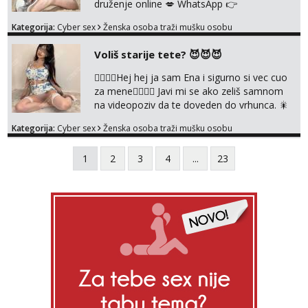
druženje online 💋 WhatsApp 👉
+385919977166 Telegram 👉
Kategorija:
Cyber sex
Ženska osoba traži mušku osobu
@enafriedrichkis NEE radimo sastnke uzivo
nalazenja itd.. +385919977166
Voliš starije tete? 😈😈😈
❤️‍🔥❤️‍🔥Hej hej ja sam Ena i sigurno si vec cuo
za mene❤️‍🔥❤️‍🔥 Javi mi se ako zeliš samnom
na videopoziv da te doveden do vrhunca. 🎇
WhatsApp 👉+385919977166 Telegram 👉
Kategorija:
Cyber sex
Ženska osoba traži mušku osobu
@enafriedrichkis Radim samo ONLINE I
NISTA UŽIVO!!!
1
2
3
4
...
23