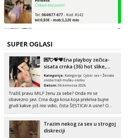
Tel:
064/677-677
- Kod: #142
tel:0,93€ - mob:1,12€ min
Liliana
Razgovaram :)
Tel:
064/677-677
- Kod: #69
SUPER OGLASI
tel:0,93€ - mob:1,12€ min
Obavijesti me kada se oslobodi
💌💘💝💗Ena playboy zečica-
Alisa
sisata crnka (36) hot slike,
Razgovaram :)
videa i c2c💗
Kategorija:
Kategorija:
Cyber sex
Ženska
Tel:
064/677-677
- Kod: #106
osoba traži mušku osobu
tel:0,93€ - mob:1,12€ min
Datum:
06.kolovoza 2026.
Obavijesti me kada se oslobodi
Tražiš pravu MILF ženu za sebe? Onda mi se
obavezno javi. Crna duga kosa koja prekriva bujne
Žana
grudi kakve još nisi vidio, čista ŠESTICA! A usne? O
Čekam tvoj poziv!
usnama bolje da ni ne pričam. Prave pune usne koje
Tel:
064/677-677
- Kod: #135
će ti se urezati u pamćenje, jer vjeruj mi, takve još
tel:0,93€ - mob:1,12€ min
Trazim nekog za sex u strogoj
nisi vidio. Uvijek sam spremna za ONLOINE zabavu...
diskreciji
Zara