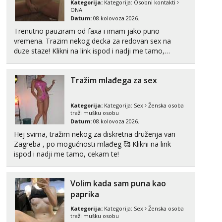
Razgovaram :)
Kategorija:
Kategorija:
Osobni kontakti
ONA
Tel:
064/677-677
- Kod: #123
Datum:
08.kolovoza 2026.
tel:0,93€ - mob:1,12€ min
Trenutno pauziram od faxa i imam jako puno
Obavijesti me kada se oslobodi
vremena. Trazim nekog decka za redovan sex na
duze staze! Klikni na link ispod i nadji me tamo,
Anđela
cekam te!
Čekam tvoj poziv!
Tel:
064/677-677
- Kod: #142
Tražim mlađega za sex
tel:0,93€ - mob:1,12€ min
Kategorija:
Kategorija:
Sex
Ženska osoba
traži mušku osobu
Datum:
08.kolovoza 2026.
Hej svima, tražim nekog za diskretna druženja van
Zagreba , po mogućnosti mlađeg 🥰 Klikni na link
ispod i nadji me tamo, cekam te!
Volim kada sam puna kao
paprika
Kategorija:
Kategorija:
Sex
Ženska osoba
traži mušku osobu