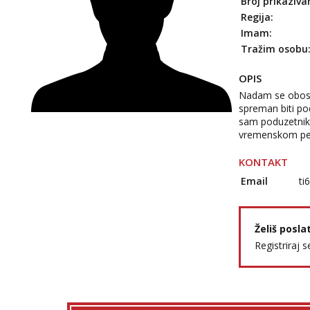
Broj prikaziva
Regija:
Imam:
Tražim osobu
OPIS
Nadam se obost
spreman biti po
sam poduzetnik 
vremenskom pe
KONTAKT
Email
ti
Želiš posla
Registriraj s