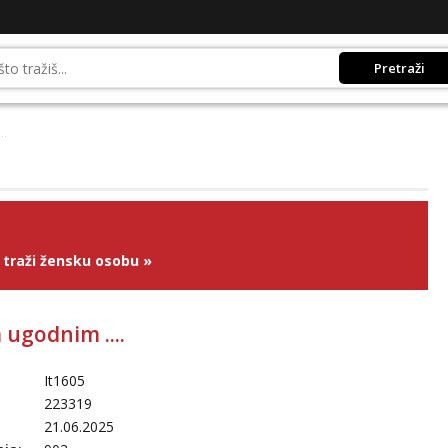
Pretraži
..
traži žensku osobu
»
 ugodnim ....
It1605
223319
21.06.2025