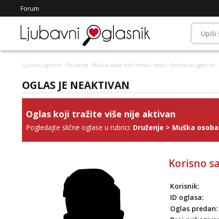
Forum
Ljubavni oglasnik
›
Druženje
›
Muška osoba traži žensku osobu
› Korisno sa ugodnim ..
OGLAS JE NEAKTIVAN
Oglas koji tražite više nije aktivan
Pogledajte slične oglase u rubrici:
Druženje
>
Muška osoba 
Korisno sa
Korisnik:
ID oglasa:
Oglas predan: