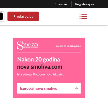
Prijavi se
Registriraj se
Predaj oglas
Liliana
Razgovaram :)