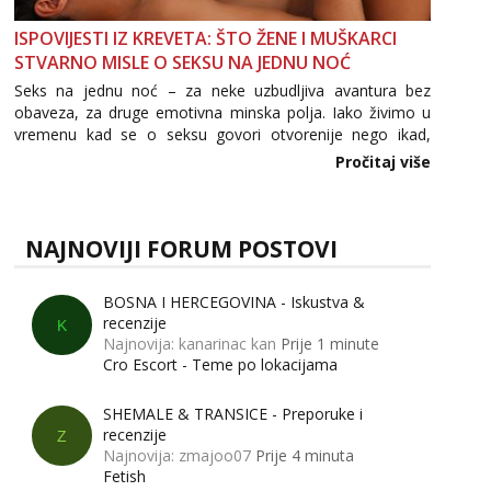
ISPOVIJESTI IZ KREVETA: ŠTO ŽENE I MUŠKARCI
STVARNO MISLE O SEKSU NA JEDNU NOĆ
Seks na jednu noć – za neke uzbudljiva avantura bez
obaveza, za druge emotivna minska polja. Iako živimo u
vremenu kad se o seksu govori otvorenije nego ikad,
tema „jedne noći strasti“ i dalje izaziva burne rasprave. Što
Pročitaj više
zapravo misle žene, a što muškarci? Jesu...
NAJNOVIJI FORUM POSTOVI
BOSNA I HERCEGOVINA - Iskustva &
recenzije
K
Najnovija: kanarinac kan
Prije 1 minute
Cro Escort - Teme po lokacijama
SHEMALE & TRANSICE - Preporuke i
recenzije
Z
Najnovija: zmajoo07
Prije 4 minuta
Fetish