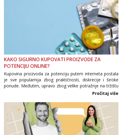
KAKO SIGURNO KUPOVATI PROIZVODE ZA
POTENCIJU ONLINE?
Kupovina proizvoda za potenciju putem interneta postala
je sve popularnija zbog praktičnosti, diskrecije i široke
ponude. Međutim, upravo zbog velike potražnje na tržištu
se pojavljuju i brojni krivotvoreni proizvodi, nepouzdane
Pročitaj više
internetske trgovine te proizvodi nepoznatog podrijetla. ...