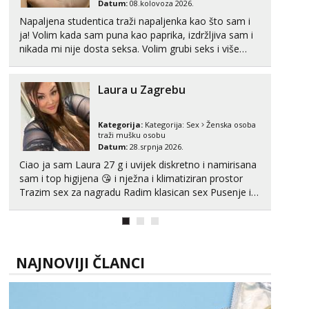
Datum:
08.kolovoza 2026.
Napaljena studentica traži napaljenka kao što sam i
ja! Volim kada sam puna kao paprika, izdržljiva sam i
nikada mi nije dosta seksa. Volim grubi seks i više
puta dnevno bilo kad i bilo gdje zato se javi što prije
da me isprobaš Klikni na link ispod i nadji me tamo,
Laura u Zagrebu
cekam te!
Kategorija:
Kategorija:
Sex
Ženska osoba
traži mušku osobu
Datum:
28.srpnja 2026.
Ciao ja sam Laura 27 g i uvijek diskretno i namirisana
sam i top higijena 😘 i nježna i klimatiziran prostor
Trazim sex za nagradu Radim klasican sex Pusenje i
gutanje sperme Erotsko rublje imam uvijek Lizati me
mozes i ljubiti po tijelu Iskljucivo neradim analni !!! I
neljubim se Wha...
NAJNOVIJI ČLANCI