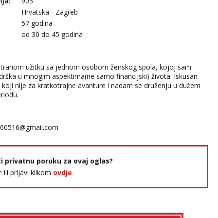
nja:
903
Hrvatska - Zagreb
57 godina
:
od 30 do 45 godina
ranom užitku sa jednom osobom ženskog spola, kojoj sam
drška u mnogim aspektima(ne samo financijski) života. Iskusan
koji nije za kratkotrajne avanture i nadam se druženju u dužem
riodu.
660516@gmail.com
ti privatnu poruku za ovaj oglas?
e ili prijavi klikom
ovdje