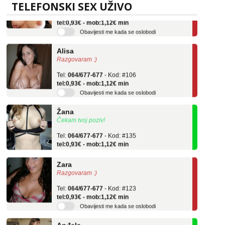
TELEFONSKI SEX UŽIVO
Tel:
064/677-677
- Kod: #69
tel:0,93€ - mob:1,12€ min
Obavijesti me kada se oslobodi
Alisa
Razgovaram :)
Tel:
064/677-677
- Kod: #106
tel:0,93€ - mob:1,12€ min
Obavijesti me kada se oslobodi
Žana
Čekam tvoj poziv!
Tel:
064/677-677
- Kod: #135
tel:0,93€ - mob:1,12€ min
Zara
Razgovaram :)
Tel:
064/677-677
- Kod: #123
tel:0,93€ - mob:1,12€ min
Obavijesti me kada se oslobodi
Anđela
Čekam tvoj poziv!