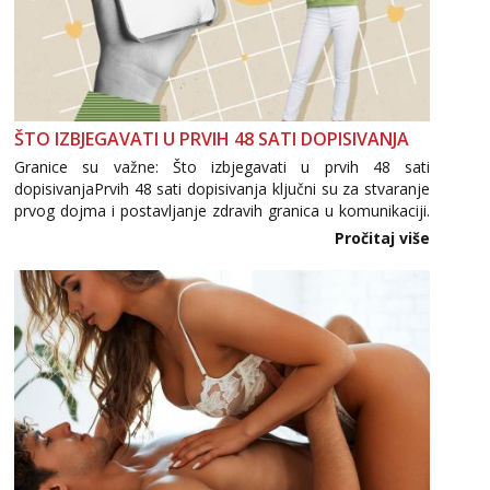
ŠTO IZBJEGAVATI U PRVIH 48 SATI DOPISIVANJA
Granice su važne: Što izbjegavati u prvih 48 sati
dopisivanjaPrvih 48 sati dopisivanja ključni su za stvaranje
prvog dojma i postavljanje zdravih granica u komunikaciji.
Važno je izbjeći prebrzo otkrivanje osobnih ili intimnih
Pročitaj više
informacija, jer nepoznata osoba još nije zaslužila to
povjerenje. Takođe...