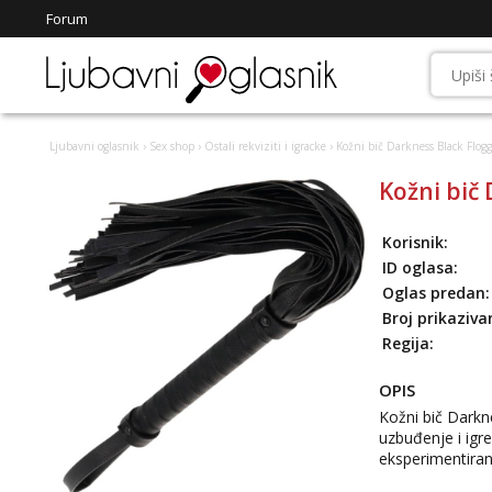
Forum
Ljubavni oglasnik
›
Sex shop
›
Ostali rekviziti i igracke
› Kožni bič Darkness Black Flogg
Kožni bič
Korisnik:
ID oglasa:
Oglas predan:
Broj prikaziva
Regija:
OPIS
Kožni bič Darkn
uzbuđenje i igre
eksperimentiran