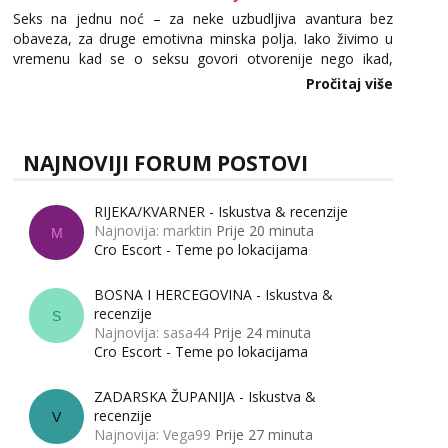
Seks na jednu noć – za neke uzbudljiva avantura bez
obaveza, za druge emotivna minska polja. Iako živimo u
vremenu kad se o seksu govori otvorenije nego ikad,
tema „jedne noći strasti“ i dalje izaziva burne rasprave. Što
Pročitaj više
zapravo misle žene, a što muškarci? Jesu...
NAJNOVIJI FORUM POSTOVI
RIJEKA/KVARNER - Iskustva & recenzije
Najnovija: marktin
Prije 20 minuta
M
Cro Escort - Teme po lokacijama
BOSNA I HERCEGOVINA - Iskustva &
recenzije
S
Najnovija: sasa44
Prije 24 minuta
Cro Escort - Teme po lokacijama
ZADARSKA ŽUPANIJA - Iskustva &
recenzije
V
Najnovija: Vega99
Prije 27 minuta