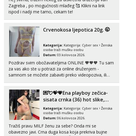
Zagreba , po mogućnosti mlađeg 🥰 Klikni na link
ispod i nadji me tamo, cekam te!
Crvenokosa ljepotica 20g. 🤭
Kategorija:
Kategorija:
Cyber sex
Ženska
osoba traži mušku osobu
Datum:
03.kolovoza 2026.
Pozdrav svim obožavateljima ONLINE 🧡🧡🧡 Tu sam
za vas ako ste u potrazi za online druženjem -
samnom se možete zabaviti preko videopoziva, ili
ako vam nisam dovoljna radim i u paru i trojci s
kolegicama, svaka je drugačija 😉 Radim i vruća
💌💘💝💗Ena playboy zečica-
tipkanja uz slike i hot line pozive. Za vas sam
pripremila ...
sisata crnka (36) hot slike,
videa i c2c💗
Kategorija:
Kategorija:
Cyber sex
Ženska
osoba traži mušku osobu
Datum:
06.kolovoza 2026.
Tražiš pravu MILF ženu za sebe? Onda mi se
obavezno javi. Crna duga kosa koja prekriva bujne