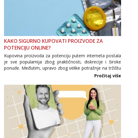
KAKO SIGURNO KUPOVATI PROIZVODE ZA
POTENCIJU ONLINE?
Kupovina proizvoda za potenciju putem interneta postala
je sve popularnija zbog praktičnosti, diskrecije i široke
ponude. Međutim, upravo zbog velike potražnje na tržištu
se pojavljuju i brojni krivotvoreni proizvodi, nepouzdane
Pročitaj više
internetske trgovine te proizvodi nepoznatog podrijetla. ...