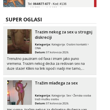
tel:0,93€ - mob:1,12€ min
Obavijesti me kada se oslobodi
Monika
SUPER OGLASI
Čekam tvoj poziv!
Tel:
064/677-677
- Kod: #133
Trazim nekog za sex u strogoj
tel:0,93€ - mob:1,12€ min
diskreciji
Zara
Kategorija:
Kategorija:
Osobni kontakti
Čekam tvoj poziv!
ONA
Datum:
07.kolovoza 2026.
Tel:
064/677-677
- Kod: #123
Trenutno pauziram od faxa i imam jako puno
tel:0,93€ - mob:1,12€ min
vremena. Trazim nekog decka za redovan sex na
duze staze! Klikni na link ispod i nadji me tamo,
Anđela
cekam te!
Čekam tvoj poziv!
Tel:
064/677-677
- Kod: #142
Tražim mlađega za sex
tel:0,93€ - mob:1,12€ min
Kategorija:
Kategorija:
Sex
Ženska osoba
traži mušku osobu
Datum:
07.kolovoza 2026.
Hej svima, tražim nekog za diskretna druženja van