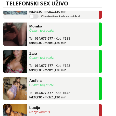
TELEFONSKI SEX UŽIVO
Tel:
064/677-677
- Kod: #136
tel:0,93€ - mob:1,12€ min
Obavijesti me kada se oslobodi
Monika
Čekam tvoj poziv!
Tel:
064/677-677
- Kod: #133
tel:0,93€ - mob:1,12€ min
Zara
Čekam tvoj poziv!
Tel:
064/677-677
- Kod: #123
tel:0,93€ - mob:1,12€ min
Anđela
Čekam tvoj poziv!
Tel:
064/677-677
- Kod: #142
tel:0,93€ - mob:1,12€ min
Lucija
Razgovaram :)
Tel:
064/677-677
- Kod: #136