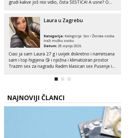
grudi kakve još nisi vidio, čista ŠESTICA! A usne? O
usnama bolje da ni ne pričam. Prave pune usne koje
će ti se urezati u pamćenje, jer vjeruj mi, takve još
Laura u Zagrebu
nisi vidio. Uvijek sam spremna za ONLOINE zabavu...
Kategorija:
Kategorija:
Sex
Ženska osoba
traži mušku osobu
Datum:
28.srpnja 2026.
Ciao ja sam Laura 27 g i uvijek diskretno i namirisana
sam i top higijena 😘 i nježna i klimatiziran prostor
Trazim sex za nagradu Radim klasican sex Pusenje i
gutanje sperme Erotsko rublje imam uvijek Lizati me
mozes i ljubiti po tijelu Iskljucivo neradim analni !!! I
neljubim se Wha...
NAJNOVIJI ČLANCI