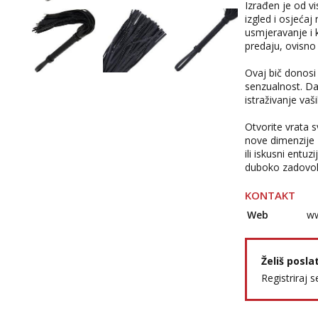
Izrađen je od v
izgled i osjeća
usmjeravanje i 
predaju, ovisno
Ovaj bič donosi
senzualnost. Dar
istraživanje vaš
Otvorite vrata s
nove dimenzije z
ili iskusni entu
duboko zadovol
KONTAKT
Web
ww
Želiš posla
Registriraj s