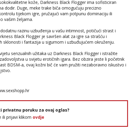
isokokvalitetne kože, Darkness Black Flogger ima sofisticiran
j na dodir. Duge, meke trake biča omogućuju precizno
kontrolu tijekom igre, pružajući vam potpunu dominaciju ili
 o vašim željama.
 dodatnu razinu uzbuđenja u vašu intimnost, potičući strast i
kness Black Flogger je savršen alat za igre sa strašću i
ih sklonosti i fantazija u sigurnom i uzbuđujućem okruženju.
vijetu senzualnih užitaka uz Darkness Black Flogger i istražite
adovoljstva u svijetu erotičnih igara. Bez obzira jeste li početnik
zijast BDSM-a, ovaj kožni bič će vam pružiti nezaboravno iskustvo i
jstvo.
w.sexshopp.hr
ti privatnu poruku za ovaj oglas?
e ili prijavi klikom
ovdje