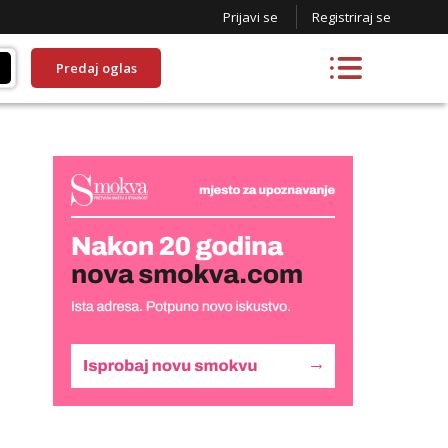
Prijavi se
Registriraj se
Predaj oglas
Lucija
Razgovaram :)