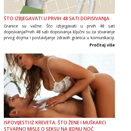
ŠTO IZBJEGAVATI U PRVIH 48 SATI DOPISIVANJA
Granice su važne: Što izbjegavati u prvih 48 sati
dopisivanjaPrvih 48 sati dopisivanja ključni su za stvaranje
prvog dojma i postavljanje zdravih granica u komunikaciji.
Važno je izbjeći prebrzo otkrivanje osobnih ili intimnih
Pročitaj više
informacija, jer nepoznata osoba još nije zaslužila to
povjerenje. Takođe...
ISPOVIJESTI IZ KREVETA: ŠTO ŽENE I MUŠKARCI
STVARNO MISLE O SEKSU NA JEDNU NOĆ