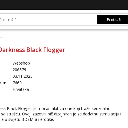
Pretraži
er
 Darkness Black Flogger
Webshop
206879
03.11.2023
nja:
7669
Hrvatska
ess Black Flogger je moćan alat za one koji traže senzualno
 sa strašću. Ovaj izazovni bič dizajniran je za dodatnu stimulaciju i
je u svijetu BDSM-a i erotike.