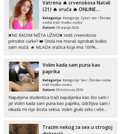
Vatrena ‎️‍🔥 crvenokosa Natali
tipkanja uz slike i hot line pozive. Za vas sam
pripremila ...
(21) ‎️‍🔥 vruča‎ ️‍🔥 ONLINE
ZABAVA
Kategorija:
Kategorija:
Cyber sex
Ženska
osoba traži mušku osobu
Datum:
26.srpnja 2026.
❌NE RADIM NIŠTA UŽIVO❌ Voliš crvenokose
prirodne curke? ❤️ Onda me moraš isprobati koliko
sam vruča.‎ ️‍🔥 MLADA vražica koja ima 100%
prorodne grudi, 💦 Misli su mi uvijek prljave i u svemu
vidim samo užitak. 💦 U mojoj raznolikoj ponudi
Volim kada sam puna kao
možeš pranaći nešto po svojoj mjeri. Sexi videa s
kolegica...
paprika
Kategorija:
Kategorija:
Sex
Ženska osoba
traži mušku osobu
Datum:
06.kolovoza 2026.
Napaljena studentica traži napaljenka kao što sam i
ja! Volim kada sam puna kao paprika, izdržljiva sam i
nikada mi nije dosta seksa. Volim grubi seks i više
puta dnevno bilo kad i bilo gdje zato se javi što prije
da me isprobaš Klikni na link ispod i nadji me tamo,
Trazim nekog za sex u strogoj
cekam te!
diskreciji