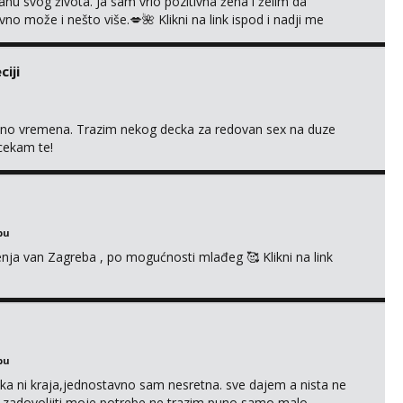
nu svog života. Ja sam vrlo pozitivna žena i želim da
 može i nešto više.💋🌺 Klikni na link ispod i nadji me
iji
uno vremena. Trazim nekog decka za redovan sex na duze
 cekam te!
bu
enja van Zagreba , po mogućnosti mlađeg 🥰 Klikni na link
bu
a ni kraja,jednostavno sam nesretna. sve dajem a nista ne
e zadovoljiti moje potrebe,ne trazim puno samo malo