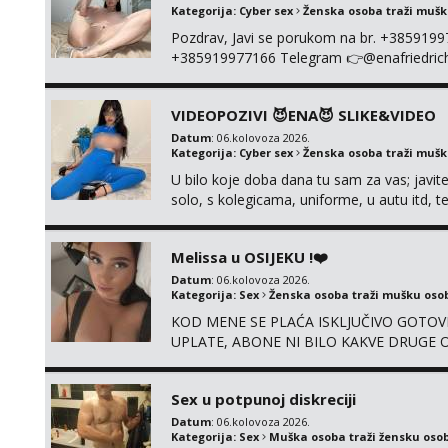
Kategorija:
Cyber sex
Ženska osoba traži muš
Pozdrav, Javi se porukom na br. +385919
+385919977166 Telegram 👉@enafriedrichki
kolegicama (Tina&Natali), razne kombinacij
videa seksa, pušenje, razne lokacije, suradn
VIDEOPOZIVI 😈ENA😈 SLIKE&VIDEO
NIŠTA UŽI...
Datum
: 06.kolovoza 2026.
Kategorija:
Cyber sex
Ženska osoba traži muš
U bilo koje doba dana tu sam za vas; javite
solo, s kolegicama, uniforme, u autu itd,
@enafriedrichkis ISKLJUČIVO ONLINE, NI
Melissa u OSIJEKU !❤️
Datum
: 06.kolovoza 2026.
Kategorija:
Sex
Ženska osoba traži mušku oso
KOD MENE SE PLAĆA ISKLJUČIVO GOTOVI
UPLATE, ABONE NI BILO KAKVE DRUGE OB
su 100% moje, bez laži i igara. Nemam vre
WhatsApp – ako znaš što želiš, bit će ti n
Sex u potpunoj diskreciji
Datum
: 06.kolovoza 2026.
Kategorija:
Sex
Muška osoba traži žensku oso