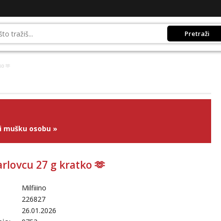
Pretraži
ko 🫶
ži mušku osobu
»
rlovcu 27 g kratko 🫶
Milfiiino
226827
26.01.2026