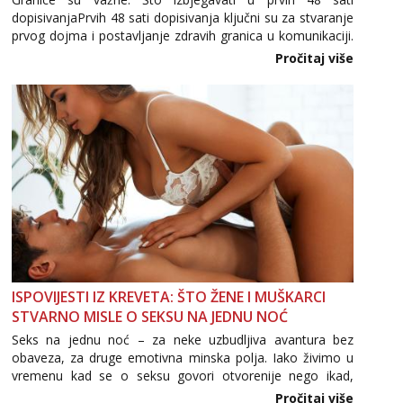
dopisivanjaPrvih 48 sati dopisivanja ključni su za stvaranje
prvog dojma i postavljanje zdravih granica u komunikaciji.
Važno je izbjeći prebrzo otkrivanje osobnih ili intimnih
Pročitaj više
informacija, jer nepoznata osoba još nije zaslužila to
povjerenje. Takođe...
ISPOVIJESTI IZ KREVETA: ŠTO ŽENE I MUŠKARCI
STVARNO MISLE O SEKSU NA JEDNU NOĆ
Seks na jednu noć – za neke uzbudljiva avantura bez
obaveza, za druge emotivna minska polja. Iako živimo u
vremenu kad se o seksu govori otvorenije nego ikad,
tema „jedne noći strasti“ i dalje izaziva burne rasprave. Što
Pročitaj više