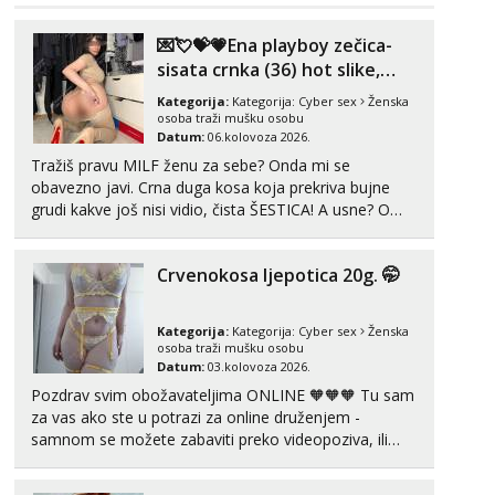
Tel:
064/677-677
- Kod: #117
💌💘💝💗Ena playboy zečica-
tel:0,93€ - mob:1,12€ min
sisata crnka (36) hot slike,
Obavijesti me kada se oslobodi
videa i c2c💗
Kategorija:
Kategorija:
Cyber sex
Ženska
Anđela
osoba traži mušku osobu
Čekam tvoj poziv!
Datum:
06.kolovoza 2026.
Tražiš pravu MILF ženu za sebe? Onda mi se
Tel:
064/677-677
- Kod: #142
tel:0,93€ - mob:1,12€ min
obavezno javi. Crna duga kosa koja prekriva bujne
grudi kakve još nisi vidio, čista ŠESTICA! A usne? O
usnama bolje da ni ne pričam. Prave pune usne koje
će ti se urezati u pamćenje, jer vjeruj mi, takve još
Crvenokosa ljepotica 20g. 🤭
nisi vidio. Uvijek sam spremna za ONLOINE zabavu...
Kategorija:
Kategorija:
Cyber sex
Ženska
osoba traži mušku osobu
Datum:
03.kolovoza 2026.
Pozdrav svim obožavateljima ONLINE 🧡🧡🧡 Tu sam
za vas ako ste u potrazi za online druženjem -
samnom se možete zabaviti preko videopoziva, ili
ako vam nisam dovoljna radim i u paru i trojci s
kolegicama, svaka je drugačija 😉 Radim i vruća