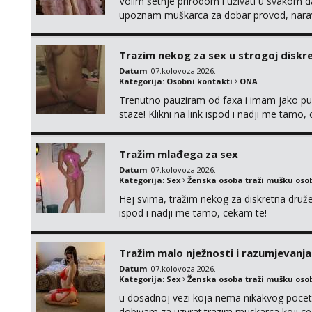
Volim šetnje prirodom i uživati u svakom da
upoznam muškarca za dobar provod, naravno
tamo, cekam te!
Trazim nekog za sex u strogoj diskrec
Datum
: 07.kolovoza 2026.
Kategorija:
Osobni kontakti
ONA
Trenutno pauziram od faxa i imam jako p
staze! Klikni na link ispod i nadji me tamo,
Tražim mlađega za sex
Datum
: 07.kolovoza 2026.
Kategorija:
Sex
Ženska osoba traži mušku oso
Hej svima, tražim nekog za diskretna druž
ispod i nadji me tamo, cekam te!
Tražim malo nježnosti i razumjevanja
Datum
: 07.kolovoza 2026.
Kategorija:
Sex
Ženska osoba traži mušku oso
u dosadnoj vezi koja nema nikakvog pocetk
dobivam za uzvrat.trazim muskarca koji c