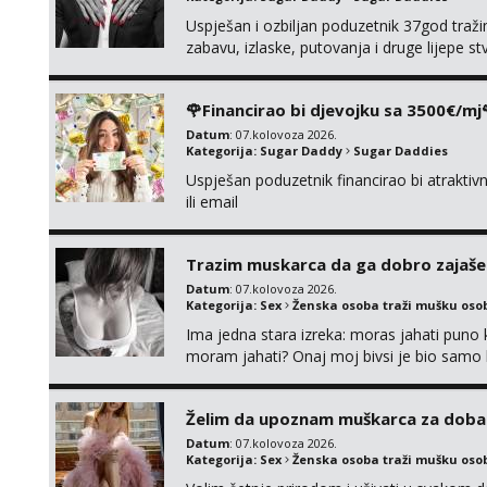
Uspješan i ozbiljan poduzetnik 37god traž
zabavu, izlaske, putovanja i druge lijepe s
zgodna i atraktivna javi se na moj email:
🌹Financirao bi djevojku sa 3500€/mj
Datum
: 07.kolovoza 2026.
Kategorija:
Sugar Daddy
Sugar Daddies
Uspješan poduzetnik financirao bi atrakt
ili email
Trazim muskarca da ga dobro zajaš
Datum
: 07.kolovoza 2026.
Kategorija:
Sex
Ženska osoba traži mušku oso
Ima jedna stara izreka: moras jahati puno ko
moram jahati? Onaj moj bivsi je bio samo ko
Želim da upoznam muškarca za doba
Datum
: 07.kolovoza 2026.
Kategorija:
Sex
Ženska osoba traži mušku oso