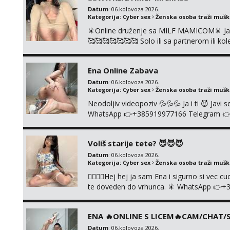
Datum
: 06.kolovoza 2026.
Kategorija:
Cyber sex
Ženska osoba traži muš
🎇Online druženje sa MILF MAMICOM🎇 Javi 
🥰🥰🥰🥰🥰🥰🥰 Solo ili sa partnerom ili 
👉+385919977166 Telegram 👉@enafried
Ena Online Zabava
Datum
: 06.kolovoza 2026.
Kategorija:
Cyber sex
Ženska osoba traži muš
Neodoljiv videopoziv 💦💦💦 Ja i ti 😈 Jav
WhatsApp 👉+385919977166 Telegram 👉@en
+385919977166
Voliš starije tete? 😈😈😈
Datum
: 06.kolovoza 2026.
Kategorija:
Cyber sex
Ženska osoba traži muš
❤️‍🔥❤️‍🔥Hej hej ja sam Ena i sigurno si vec 
te doveden do vrhunca. 🎇 WhatsApp 👉+
ONLINE I NISTA UŽIVO!!!
ENA 🔥ONLINE S LICEM🔥CAM/CHAT/S
Datum
: 06.kolovoza 2026.