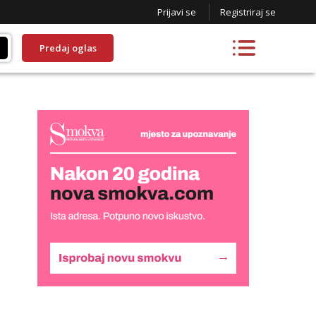
Prijavi se
Registriraj se
Predaj oglas
Lucija
Razgovaram :)