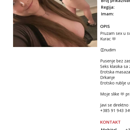
Broj prikaziva
Regija:
Imam:
OPIS
Pruzam sex u sv
Kurac 🫶
👏nudim
Pusenje bez zas
Seks klasika sa
Erotska masaz
Drkanje
Erotsko rublje 
Moje slike 🫶 p
Javi se direktno 
+385 91 943 34
KONTAKT
Mobitel
+