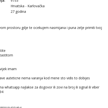
nja:
9753
Hrvatska - Karlovačka
27 godina
om prostoru gdje te ocekujem nasmijana i puna zelje primiti tvoj
tite
 zastitom
a
uvijek imam
rave auteticne nema varanja kod mene sto vidis to dobijes
na whatsapp najlakse za dogovor ili zovi na broj ili signal ili viber
94
385919433494