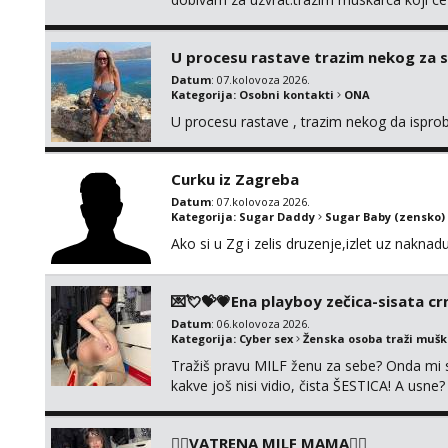
njeznosti i razumjevanja. volim njezan sek
muskarac preuzme kontrolu . javi se :) Klik
U procesu rastave trazim nekog za 
Datum
: 07.kolovoza 2026.
Kategorija:
Osobni kontakti
ONA
U procesu rastave , trazim nekog da ispr
Curku iz Zagreba
Datum
: 07.kolovoza 2026.
Kategorija:
Sugar Daddy
Sugar Baby (zensko)
Ako si u Zg i zelis druzenje,izlet uz naknad
💌💘💝💗Ena playboy zečica-sisata crn
Datum
: 06.kolovoza 2026.
Kategorija:
Cyber sex
Ženska osoba traži muš
Tražiš pravu MILF ženu za sebe? Onda mi s
kakve još nisi vidio, čista ŠESTICA! A usne
se urezati u pamćenje, jer vjeruj mi, takv
vruće u porukama uz pokoju fotku. Radim sli
❤️‍🔥VATRENA MILF MAMA❤️‍🔥