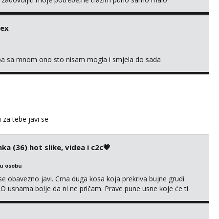
s i njezne poljupce po tijelu koji me jako pale,obozavam kad
ni na link ispod i nadji me tamo, cekam te!
sex
oba sa mnom ono sto nisam mogla i smjela do sada
u za tebe javi se
ka (36) hot slike, videa i c2c💗
ku osobu
e obavezno javi. Crna duga kosa koja prekriva bujne grudi
? O usnama bolje da ni ne pričam. Prave pune usne koje će ti
e još nisi vidio. Uvijek sam spremna za ONLOINE zabavu. Volim
kice i videa po tvojoj želji te imam raznih mater...