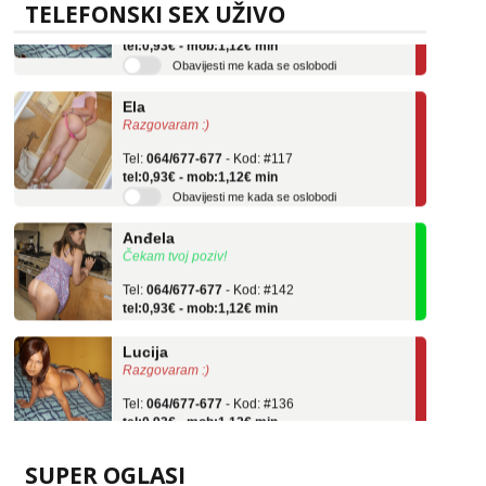
TELEFONSKI SEX UŽIVO
Tel:
064/677-677
- Kod: #136
tel:0,93€ - mob:1,12€ min
Obavijesti me kada se oslobodi
Ela
Razgovaram :)
Tel:
064/677-677
- Kod: #117
tel:0,93€ - mob:1,12€ min
Obavijesti me kada se oslobodi
Anđela
Čekam tvoj poziv!
Tel:
064/677-677
- Kod: #142
tel:0,93€ - mob:1,12€ min
Lucija
Razgovaram :)
Tel:
064/677-677
- Kod: #136
tel:0,93€ - mob:1,12€ min
Obavijesti me kada se oslobodi
Ela
SUPER OGLASI
Razgovaram :)