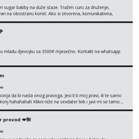
im sugar babby na duže staze. Tražim curu za druženje,
tvari na obostranu korist. Ako si otvorena, komunikativna,
 markodalic37@gmail.com
🌹
ivnu mladu djevojku sa 3500€ mjesečno. Kontakt na whatsapp
em
bu
nja da bi nasla onog pravoga. Jesi li ti moj pravi, ili te samo
nj hahahahah Klikni niže na sexdater link i javi mi se tamo....
r provod 💋🌺
bu