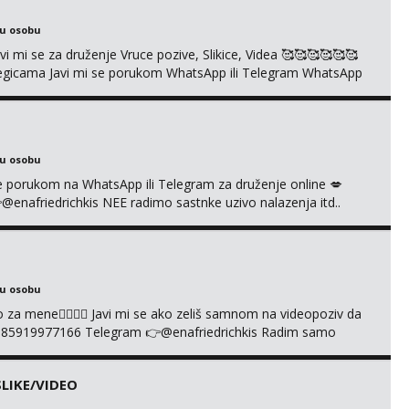
ku osobu
mi se za druženje Vruce pozive, Slikice, Videa 🥰🥰🥰🥰🥰🥰
kolegicama Javi mi se porukom WhatsApp ili Telegram WhatsApp
richkis 🤬NE RADIM SASTANKE I DRUZENJA UZIVO🤬
ku osobu
i se porukom na WhatsApp ili Telegram za druženje online 💋
afriedrichkis NEE radimo sastnke uzivo nalazenja itd..
ku osobu
cuo za mene❤️‍🔥❤️‍🔥 Javi mi se ako zeliš samnom na videopoziv da
385919977166 Telegram 👉@enafriedrichkis Radim samo
LIKE/VIDEO