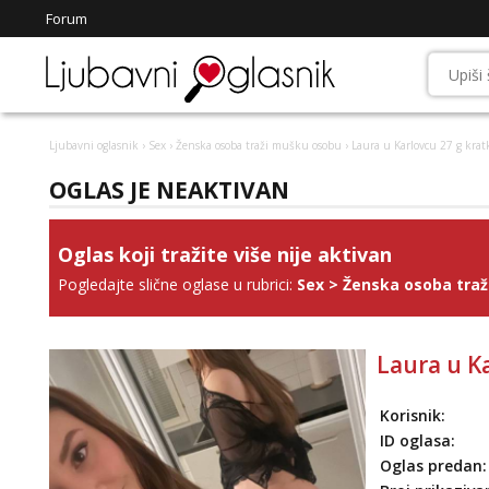
Forum
Ljubavni oglasnik
›
Sex
›
Ženska osoba traži mušku osobu
› Laura u Karlovcu 27 g krat
OGLAS JE NEAKTIVAN
Oglas koji tražite više nije aktivan
Pogledajte slične oglase u rubrici:
Sex
>
Ženska osoba tra
Laura u Ka
Korisnik:
ID oglasa:
Oglas predan: