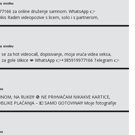
ku osobu
977166 za online druženje samnom. WhatsApp 👉
s Radim videopozive s licem, solo i s partnerom,
e halteri, haljine, štikle, samostojeće itd. Nudim svakakva
je s kolegicama, fetiši.. Dopisivanje i slike također radim.
ku osobu
 se za hot videocall, dopisivanje, moja vruća videa seksa,
 te za gole slikice 💋 WhatsApp 👉+385919977166 Telegram 👉
ŠTA UŽIVO
bu
NOM, NA RUKE!!! 🚫 NE PRIHVAĆAM NIKAKVE KARTICE,
LIKE PLAĆANJA – 💵 SAMO GOTOVINA!!! Moje fotografije
mena za dopisivanja Za dogovor mi piši direktno na
agrađeno.
bu