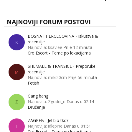
zapravo misle žene, a što muškarci? Jesu...
NAJNOVIJI FORUM POSTOVI
BOSNA I HERCEGOVINA - Iskustva &
recenzije
K
Najnovija: ksaviee
Prije 12 minuta
Cro Escort - Teme po lokacijama
SHEMALE & TRANSICE - Preporuke i
recenzije
M
Najnovija: mrki20cm
Prije 56 minuta
Fetish
Gang bang
Najnovija: Zgodni_ri
Danas u 02:14
Z
Druženje
ZAGREB - Jel bio tko?
Najnovija: idlepine
Danas u 01:51
I
Cro Escort - Teme po lokacijama