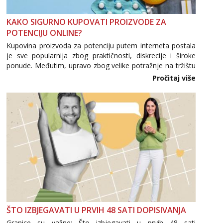
KAKO SIGURNO KUPOVATI PROIZVODE ZA
POTENCIJU ONLINE?
Kupovina proizvoda za potenciju putem interneta postala
je sve popularnija zbog praktičnosti, diskrecije i široke
ponude. Međutim, upravo zbog velike potražnje na tržištu
se pojavljuju i brojni krivotvoreni proizvodi, nepouzdane
Pročitaj više
internetske trgovine te proizvodi nepoznatog podrijetla. ...
ŠTO IZBJEGAVATI U PRVIH 48 SATI DOPISIVANJA
Granice su važne: Što izbjegavati u prvih 48 sati