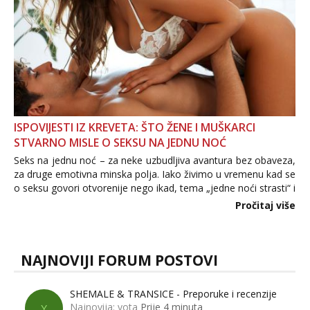
ISPOVIJESTI IZ KREVETA: ŠTO ŽENE I MUŠKARCI
STVARNO MISLE O SEKSU NA JEDNU NOĆ
Seks na jednu noć – za neke uzbudljiva avantura bez obaveza,
za druge emotivna minska polja. Iako živimo u vremenu kad se
o seksu govori otvorenije nego ikad, tema „jedne noći strasti“ i
dalje izaziva burne rasprave. Što zapravo misle žene, a što
Pročitaj više
muškarci? Jesu...
NAJNOVIJI FORUM POSTOVI
SHEMALE & TRANSICE - Preporuke i recenzije
Najnovija: yota
Prije 4 minuta
Y