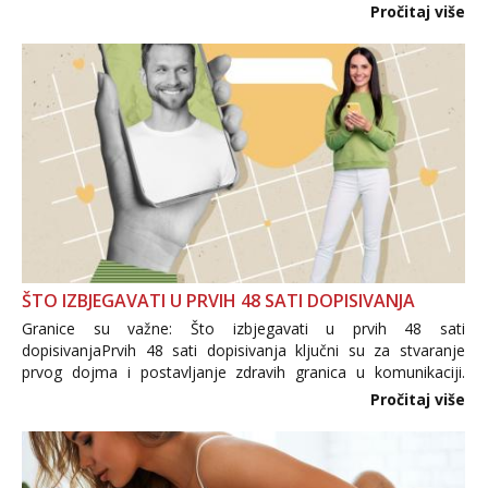
i brojni krivotvoreni proizvodi, nepouzdane internetske
Pročitaj više
trgovine te proizvodi nepoznatog podrijetla. ...
ŠTO IZBJEGAVATI U PRVIH 48 SATI DOPISIVANJA
Granice su važne: Što izbjegavati u prvih 48 sati
dopisivanjaPrvih 48 sati dopisivanja ključni su za stvaranje
prvog dojma i postavljanje zdravih granica u komunikaciji.
Važno je izbjeći prebrzo otkrivanje osobnih ili intimnih
Pročitaj više
informacija, jer nepoznata osoba još nije zaslužila to
povjerenje. Takođe...