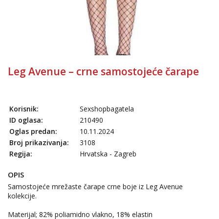
tel:0,93€ - mob:1,12€ min
Obavijesti me kada se oslobodi
Ivančica
Čekam tvoj poziv!
Tel:
064/677-677
- Kod: #108
tel:0,93€ - mob:1,12€ min
Leg Avenue – crne samostojeće čarape
Zara
Čekam tvoj poziv!
Tel:
064/677-677
- Kod: #123
Korisnik:
Sexshopbagatela
tel:0,93€ - mob:1,12€ min
ID oglasa:
210490
Oglas predan:
10.11.2024
Anđela
Čekam tvoj poziv!
Broj prikazivanja:
3108
Regija:
Hrvatska - Zagreb
Tel:
064/677-677
- Kod: #142
tel:0,93€ - mob:1,12€ min
OPIS
Samostojeće mrežaste čarape crne boje iz Leg Avenue
kolekcije.
Materijal; 82% poliamidno vlakno, 18% elastin