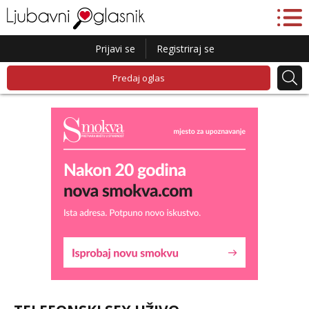
Prijavi se
Registriraj se
Predaj oglas
Lucija
Razgovaram :)
Tel:
064/677-677
- Kod: #136