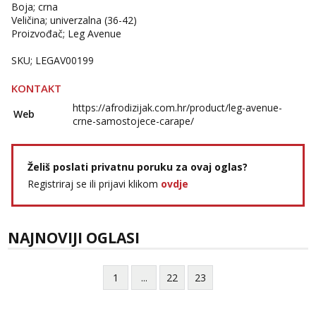
Boja; crna
Veličina; univerzalna (36-42)
Proizvođač; Leg Avenue
SKU; LEGAV00199
KONTAKT
https://afrodizijak.com.hr/product/leg-avenue-
Web
crne-samostojece-carape/
Želiš poslati privatnu poruku za ovaj oglas?
Registriraj se ili prijavi klikom
ovdje
NAJNOVIJI OGLASI
1
...
22
23