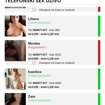
TELEFONSKI SEX UŽIVO
tel:0,93€ - mob:1,12€ min
Obavijesti me kada se oslobodi
Liliana
Čekam tvoj poziv!
Tel:
064/677-677
- Kod: #69
tel:0,93€ - mob:1,12€ min
Monika
Razgovaram :)
Tel:
064/677-677
- Kod: #133
tel:0,93€ - mob:1,12€ min
Obavijesti me kada se oslobodi
Ivančica
Čekam tvoj poziv!
Tel:
064/677-677
- Kod: #108
tel:0,93€ - mob:1,12€ min
Zara
Čekam tvoj poziv!