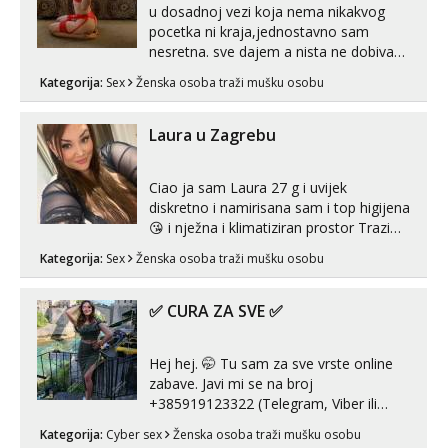
u dosadnoj vezi koja nema nikakvog
pocetka ni kraja,jednostavno sam
nesretna. sve dajem a nista ne dobivam
za uzvrat.trazim muskarca koji ce
Kategorija:
Sex
Ženska osoba traži mušku osobu
zadovoljiti moje potrebe,ne trazim puno
samo malo njeznosti i razumjevanja.
volim njezan seks i njezne poljupce po
Laura u Zagrebu
tijelu koji me jako pale,obozavam kad
muskar...
Ciao ja sam Laura 27 g i uvijek
diskretno i namirisana sam i top higijena
😘 i nježna i klimatiziran prostor Trazim
sex za nagradu Radim klasican sex
Kategorija:
Sex
Ženska osoba traži mušku osobu
Pusenje i gutanje sperme Erotsko rublje
imam uvijek Lizati me mozes i ljubiti po
tijelu Iskljucivo neradim analni !!! I
✅ CURA ZA SVE ✅
neljubim se Wha...
Hej hej. 🤭 Tu sam za sve vrste online
zabave. Javi mi se na broj
+385919123322 (Telegram, Viber ili
Whatsapp). 🤙 NE javljaj se na uzivo.
Kategorija:
Cyber sex
Ženska osoba traži mušku osobu
Hvala.