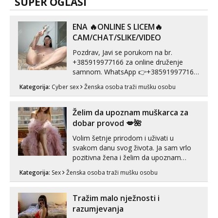
SUPER OGLASI
ENA 🔥ONLINE S LICEM🔥
CAM/CHAT/SLIKE/VIDEO
Pozdrav, Javi se porukom na br.
+385919977166 za online druženje
samnom. WhatsApp 👉+385919977166
Telegram 👉@enafriedrichkis Radim
Kategorija:
Cyber sex
Ženska osoba traži mušku osobu
videopozive s licem, solo i s partnerom,
kolegicama (Tina&Natali), razne
kombinacije halteri, haljine, štikle,
Želim da upoznam muškarca za
samostojeće itd. Nudim svakakva videa
dobar provod 💋🌺
seksa, puš...
Volim šetnje prirodom i uživati u
svakom danu svog života. Ja sam vrlo
pozitivna žena i želim da upoznam
muškarca za dobar provod, naravno
Kategorija:
Sex
Ženska osoba traži mušku osobu
može i nešto više.💋🌺 Klikni na link
ispod i nadji me tamo, cekam te!
Tražim malo nježnosti i
razumjevanja