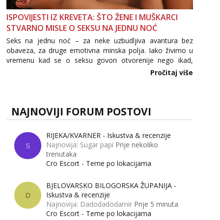
ISPOVIJESTI IZ KREVETA: ŠTO ŽENE I MUŠKARCI
STVARNO MISLE O SEKSU NA JEDNU NOĆ
Seks na jednu noć – za neke uzbudljiva avantura bez
obaveza, za druge emotivna minska polja. Iako živimo u
vremenu kad se o seksu govori otvorenije nego ikad,
tema „jedne noći strasti“ i dalje izaziva burne rasprave. Što
Pročitaj više
zapravo misle žene, a što muškarci? Jesu...
NAJNOVIJI FORUM POSTOVI
RIJEKA/KVARNER - Iskustva & recenzije
Najnovija: Sugar papi
Prije nekoliko
S
trenutaka
Cro Escort - Teme po lokacijama
BJELOVARSKO BILOGORSKA ŽUPANIJA -
Iskustva & recenzije
D
Najnovija: Dadodadodamir
Prije 5 minuta
Cro Escort - Teme po lokacijama