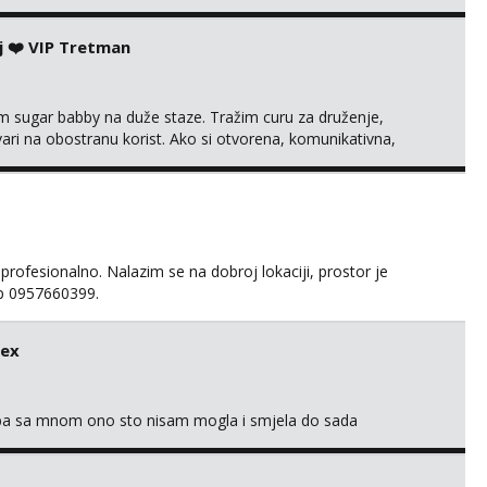
j ❤️ VIP Tretman
im sugar babby na duže staze. Tražim curu za druženje,
tvari na obostranu korist. Ako si otvorena, komunikativna,
 markodalic37@gmail.com
 profesionalno. Nalazim se na dobroj lokaciji, prostor je
app 0957660399.
sex
oba sa mnom ono sto nisam mogla i smjela do sada