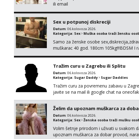
ili email
Sex u potpunoj diskreciji
Datum
: 06.kolovoza 2026.
Kategorija:
Sex
Muška osoba traži žensku oso
Samo za ženske osobe sex,diskrecija,zdravl
muškarac 40 god. 180cm 105kg!!!BDSM I raz
opcije!!!Parovi isto dobro došli!!!
Tražim curu u Zagrebu ili Splitu
Datum
: 06.kolovoza 2026.
Kategorija:
Sugar Daddy
Sugar Daddies
Tražim curu za povremenu zabavu u Zagrebu
javite se na mail ili google chat na oneo
Želim da upoznam muškarca za doba
Datum
: 06.kolovoza 2026.
Kategorija:
Sex
Ženska osoba traži mušku oso
Volim šetnje prirodom i uživati u svakom da
upoznam muškarca za dobar provod, naravno