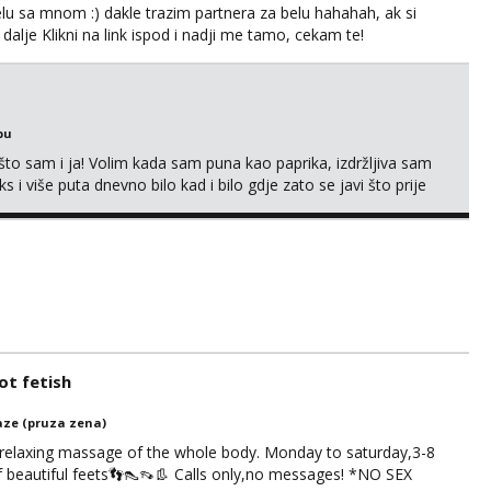
lu sa mnom :) dakle trazim partnera za belu hahahah, ak si
 dalje Klikni na link ispod i nadji me tamo, cekam te!
bu
što sam i ja! Volim kada sam puna kao paprika, izdržljiva sam
s i više puta dnevno bilo kad i bilo gdje zato se javi što prije
 me tamo, cekam te!
t fetish
ze (pruza zena)
 relaxing massage of the whole body. Monday to saturday,3-8
of beautiful feets👣👠👡👢 Calls only,no messages! *NO SEX