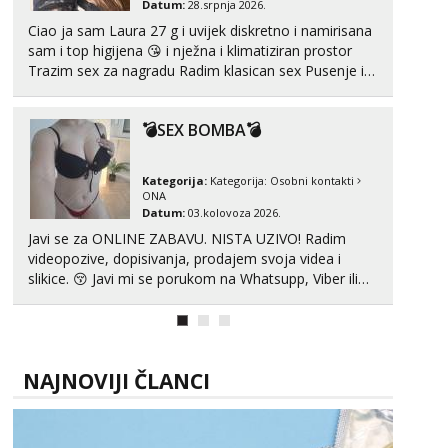
Datum:
28.srpnja 2026.
Ciao ja sam Laura 27 g i uvijek diskretno i namirisana
Zara
sam i top higijena 😘 i nježna i klimatiziran prostor
Čekam tvoj poziv!
Trazim sex za nagradu Radim klasican sex Pusenje i
Tel:
064/677-677
- Kod: #123
gutanje sperme Erotsko rublje imam uvijek Lizati me
tel:0,93€ - mob:1,12€ min
mozes i ljubiti po tijelu Iskljucivo neradim analni !!! I
💣SEX BOMBA💣
neljubim se Wha...
Anđela
Čekam tvoj poziv!
Kategorija:
Kategorija:
Osobni kontakti
Tel:
064/677-677
- Kod: #142
ONA
tel:0,93€ - mob:1,12€ min
Datum:
03.kolovoza 2026.
Javi se za ONLINE ZABAVU. NISTA UZIVO! Radim
Mira
videopozive, dopisivanja, prodajem svoja videa i
Čekam tvoj poziv!
slikice. 😚 Javi mi se porukom na Whatsupp, Viber ili
Telegram. +385 91 723 0045
Tel:
064/677-677
- Kod: #72
tel:0,93€ - mob:1,12€ min
NAJNOVIJI ČLANCI