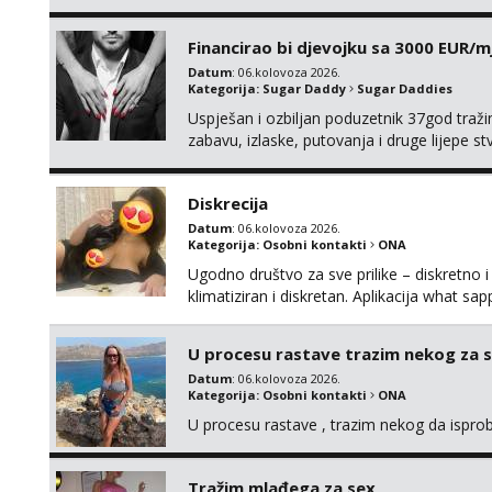
tamo, cekam te!
Financirao bi djevojku sa 3000 EUR/m
Datum
: 06.kolovoza 2026.
Kategorija:
Sugar Daddy
Sugar Daddies
Uspješan i ozbiljan poduzetnik 37god traž
zabavu, izlaske, putovanja i druge lijepe s
zgodna i atraktivna javi se na moj email:
Diskrecija
Datum
: 06.kolovoza 2026.
Kategorija:
Osobni kontakti
ONA
Ugodno društvo za sve prilike – diskretno i
klimatiziran i diskretan. Aplikacija what s
U procesu rastave trazim nekog za 
Datum
: 06.kolovoza 2026.
Kategorija:
Osobni kontakti
ONA
U procesu rastave , trazim nekog da ispr
Tražim mlađega za sex