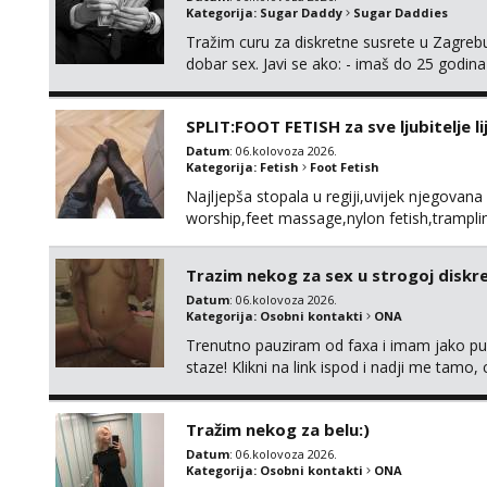
Kategorija:
Sugar Daddy
Sugar Daddies
Tražim curu za diskretne susrete u Zagrebu
dobar sex. Javi se ako: - imaš do 25 godina
fleksibilna s vremenom (jer ga nemam previ
vodiš brigu o zdravlju i koristiš zaštitu Ne jav
SPLIT:FOOT FETISH za sve ljubitelje l
Datum
: 06.kolovoza 2026.
Kategorija:
Fetish
Foot Fetish
Najljepša stopala u regiji,uvijek njegovana
worship,feet massage,nylon fetish,tramplin
obožavatelje ovog fetisha,isključivo POZIV
Trazim nekog za sex u strogoj diskrec
Datum
: 06.kolovoza 2026.
Kategorija:
Osobni kontakti
ONA
Trenutno pauziram od faxa i imam jako p
staze! Klikni na link ispod i nadji me tamo,
Tražim nekog za belu:)
Datum
: 06.kolovoza 2026.
Kategorija:
Osobni kontakti
ONA