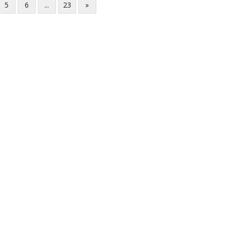
5
6
...
23
»