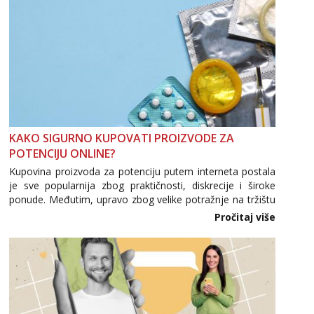
KAKO SIGURNO KUPOVATI PROIZVODE ZA
POTENCIJU ONLINE?
Kupovina proizvoda za potenciju putem interneta postala
je sve popularnija zbog praktičnosti, diskrecije i široke
ponude. Međutim, upravo zbog velike potražnje na tržištu
se pojavljuju i brojni krivotvoreni proizvodi, nepouzdane
Pročitaj više
internetske trgovine te proizvodi nepoznatog podrijetla. ...