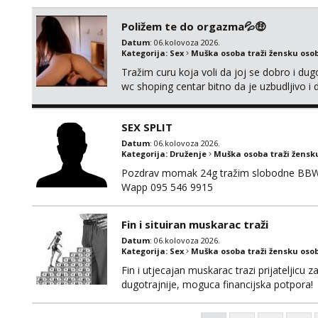
*PRIORITY IS GIVEN TO REGULAR CLIENT
Poližem te do orgazma💦🤑
Datum
: 06.kolovoza 2026.
Kategorija:
Sex
Muška osoba traži žensku oso
Tražim curu koja voli da joj se dobro i du
wc shoping centar bitno da je uzbudljivo i d
diskretan,sliku šaljem na wapp telegram..
SEX SPLIT
Datum
: 06.kolovoza 2026.
Kategorija:
Druženje
Muška osoba traži žensk
Pozdrav momak 24g tražim slobodne BBW že
Wapp 095 546 9915
Fin i situiran muskarac traži
Datum
: 06.kolovoza 2026.
Kategorija:
Sex
Muška osoba traži žensku oso
Fin i utjecajan muskarac trazi prijateljic
dugotrajnije, moguca financijska potpora!