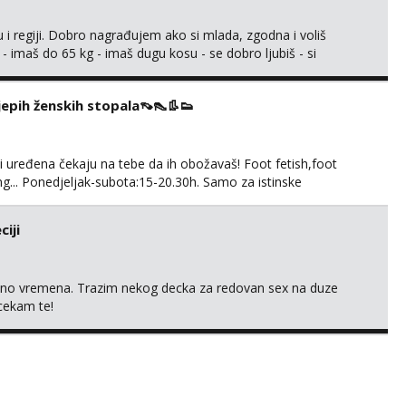
 i regiji. Dobro nagrađujem ako si mlada, zgodna i voliš
 - imaš do 65 kg - imaš dugu kosu - se dobro ljubiš - si
še) i dostupna radnim danom (vikendi i noći su za obitelj) -
ljajte se: - debele - frajeri i paro...
ijepih ženskih stopala👡👠👢👟
 i uređena čekaju na tebe da ih obožavaš! Foot fetish,foot
g... Ponedjeljak-subota:15-20.30h. Samo za istinske
. Sex i sl.ISKLJUČENO!
iji
uno vremena. Trazim nekog decka za redovan sex na duze
 cekam te!