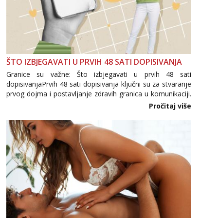
ŠTO IZBJEGAVATI U PRVIH 48 SATI DOPISIVANJA
Granice su važne: Što izbjegavati u prvih 48 sati
dopisivanjaPrvih 48 sati dopisivanja ključni su za stvaranje
prvog dojma i postavljanje zdravih granica u komunikaciji.
Važno je izbjeći prebrzo otkrivanje osobnih ili intimnih
Pročitaj više
informacija, jer nepoznata osoba još nije zaslužila to
povjerenje. Takođe...