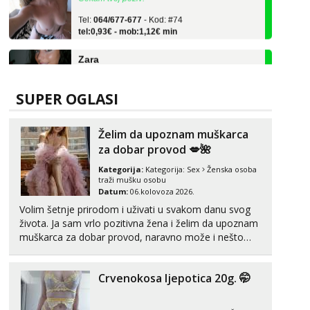
Tel:
064/677-677
- Kod: #74
tel:0,93€ - mob:1,12€ min
Zara
Čekam tvoj poziv!
Tel:
064/677-677
- Kod: #123
tel:0,93€ - mob:1,12€ min
SUPER OGLASI
Anđela
Čekam tvoj poziv!
Želim da upoznam muškarca
za dobar provod 💋🌺
Tel:
064/677-677
- Kod: #142
tel:0,93€ - mob:1,12€ min
Kategorija:
Kategorija:
Sex
Ženska osoba
traži mušku osobu
Mira
Datum:
06.kolovoza 2026.
Čekam tvoj poziv!
Volim šetnje prirodom i uživati u svakom danu svog
života. Ja sam vrlo pozitivna žena i želim da upoznam
Tel:
064/677-677
- Kod: #72
tel:0,93€ - mob:1,12€ min
muškarca za dobar provod, naravno može i nešto
više.💋🌺 Klikni na link ispod i nadji me tamo, cekam
Liliana
te!
Razgovaram :)
Crvenokosa ljepotica 20g. 🤭
Tel:
064/677-677
- Kod: #69
tel:0,93€ - mob:1,12€ min