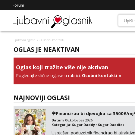
Forum
Ljubavni oglasnik
› Osobni kontakti
OGLAS JE NEAKTIVAN
Oglas koji tražite više nije aktivan
Pogledajte slične oglase u rubrici:
Osobni kontakti
»
NAJNOVIJI OGLASI
🌹Financirao bi djevojku sa 3500€/mj
Datum
: 06.kolovoza 2026.
Kategorija:
Sugar Daddy
Sugar Daddies
Uspješan poduzetnik financirao bi atrakt