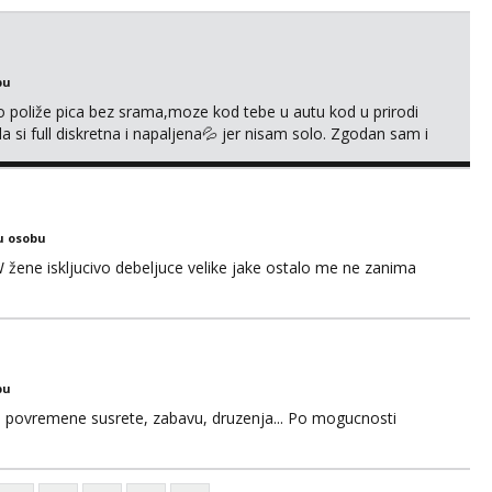
S
bu
go poliže pica bez srama,moze kod tebe u autu kod u prirodi
a si full diskretna i napaljena💦 jer nisam solo. Zgodan sam i
178 78kg.,javi se za brz dogovor Kontakt 0958759047
u osobu
ne iskljucivo debeljuce velike jake ostalo me ne zanima
bu
u za povremene susrete, zabavu, druzenja... Po mogucnosti