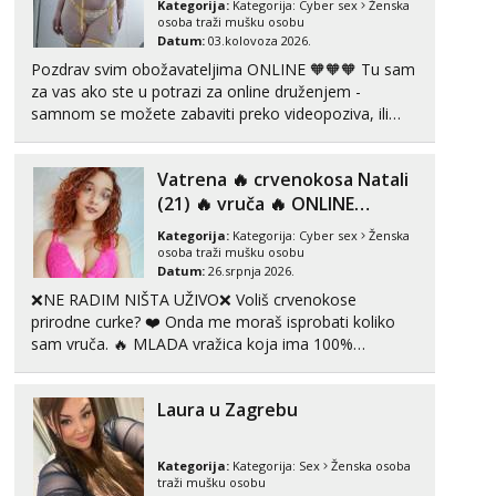
Kategorija:
Kategorija:
Cyber sex
Ženska
Obavijesti me kada se oslobodi
osoba traži mušku osobu
Datum:
03.kolovoza 2026.
Maja
Pozdrav svim obožavateljima ONLINE 🧡🧡🧡 Tu sam
Razgovaram :)
za vas ako ste u potrazi za online druženjem -
Tel:
064/677-677
- Kod: #04
samnom se možete zabaviti preko videopoziva, ili
tel:0,93€ - mob:1,12€ min
ako vam nisam dovoljna radim i u paru i trojci s
Obavijesti me kada se oslobodi
kolegicama, svaka je drugačija 😉 Radim i vruća
Vatrena ‎️‍🔥 crvenokosa Natali
tipkanja uz slike i hot line pozive. Za vas sam
Snježana
pripremila ...
(21) ‎️‍🔥 vruča‎ ️‍🔥 ONLINE
Čekam tvoj poziv!
ZABAVA
Kategorija:
Kategorija:
Cyber sex
Ženska
Tel:
064/677-677
- Kod: #119
osoba traži mušku osobu
tel:0,93€ - mob:1,12€ min
Datum:
26.srpnja 2026.
❌NE RADIM NIŠTA UŽIVO❌ Voliš crvenokose
Alisa
prirodne curke? ❤️ Onda me moraš isprobati koliko
Čekam tvoj poziv!
sam vruča.‎ ️‍🔥 MLADA vražica koja ima 100%
Tel:
064/677-677
- Kod: #106
prorodne grudi, 💦 Misli su mi uvijek prljave i u svemu
tel:0,93€ - mob:1,12€ min
vidim samo užitak. 💦 U mojoj raznolikoj ponudi
Laura u Zagrebu
možeš pranaći nešto po svojoj mjeri. Sexi videa s
Vanesa
kolegica...
Čekam tvoj poziv!
Kategorija:
Kategorija:
Sex
Ženska osoba
Tel:
064/677-677
- Kod: #74
traži mušku osobu
tel:0,93€ - mob:1,12€ min