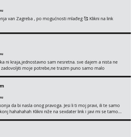
bu
enja van Zagreba , po mogućnosti mlađeg 🥰 Klikni na link
bu
a ni kraja,jednostavno sam nesretna. sve dajem a nista ne
e zadovoljiti moje potrebe,ne trazim puno samo malo
s i njezne poljupce po tijelu koji me jako pale,obozavam kad
ni na link ispod i nadji me tamo, cekam te!
em
bu
nja da bi nasla onog pravoga. Jesi li ti moj pravi, ili te samo
nj hahahahah Klikni niže na sexdater link i javi mi se tamo....