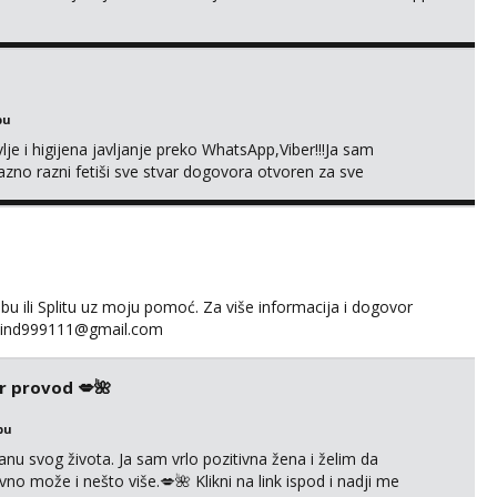
bu
je i higijena javljanje preko WhatsApp,Viber!!!Ja sam
no razni fetiši sve stvar dogovora otvoren za sve
 ili Splitu uz moju pomoć. Za više informacija i dogovor
fakind999111@gmail.com
r provod 💋🌺
bu
nu svog života. Ja sam vrlo pozitivna žena i želim da
 može i nešto više.💋🌺 Klikni na link ispod i nadji me