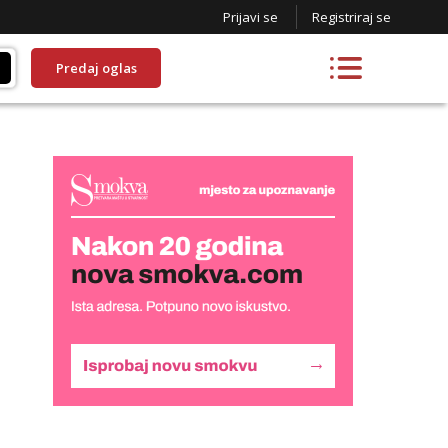
Prijavi se
Registriraj se
Predaj oglas
Liliana
Razgovaram :)