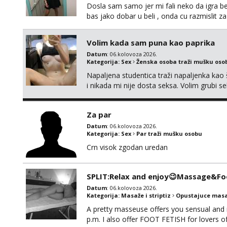
Dosla sam samo jer mi fali neko da igra be
bas jako dobar u beli , onda cu razmislit za
Volim kada sam puna kao paprika
Datum
: 06.kolovoza 2026.
Kategorija:
Sex
Ženska osoba traži mušku oso
Napaljena studentica traži napaljenka kao 
i nikada mi nije dosta seksa. Volim grubi sek
da me isprobaš Klikni na link ispod i nadji
Za par
Datum
: 06.kolovoza 2026.
Kategorija:
Sex
Par traži mušku osobu
Crn visok zgodan uredan
SPLIT:Relax and enjoy😉Massage&Foo
Datum
: 06.kolovoza 2026.
Kategorija:
Masaže i striptiz
Opustajuce masa
A pretty masseuse offers you sensual and
p.m. I also offer FOOT FETISH for lovers 