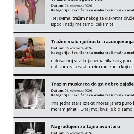
Datum
: 06.kolovoza 2026.
Kategorija:
Sex
Ženska osoba traži mušku oso
Hej svima, tražim nekog za diskretna druž
ispod i nadji me tamo, cekam te!
Tražim malo nježnosti i razumjevanja
Datum
: 06.kolovoza 2026.
Kategorija:
Sex
Ženska osoba traži mušku oso
u dosadnoj vezi koja nema nikakvog pocetk
dobivam za uzvrat.trazim muskarca koji c
njeznosti i razumjevanja. volim njezan sek
muskarac preuzme kontrolu . javi se :) Klik
Trazim muskarca da ga dobro zajaš
Datum
: 06.kolovoza 2026.
Kategorija:
Sex
Ženska osoba traži mušku oso
Ima jedna stara izreka: moras jahati puno ko
moram jahati? Onaj moj bivsi je bio samo ko
Nagrađujem za tajnu avanturu
Datum
: 06.kolovoza 2026.