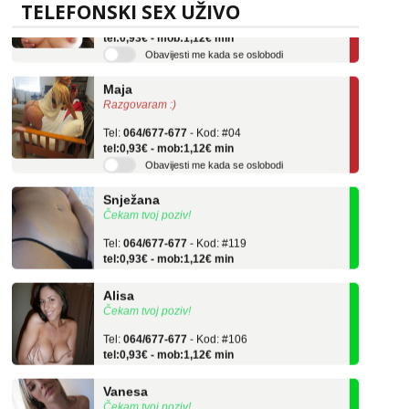
Tel:
064/677-677
- Kod: #69
TELEFONSKI SEX UŽIVO
tel:0,93€ - mob:1,12€ min
Obavijesti me kada se oslobodi
Maja
Razgovaram :)
Tel:
064/677-677
- Kod: #04
tel:0,93€ - mob:1,12€ min
Obavijesti me kada se oslobodi
Snježana
Čekam tvoj poziv!
Tel:
064/677-677
- Kod: #119
tel:0,93€ - mob:1,12€ min
Alisa
Čekam tvoj poziv!
Tel:
064/677-677
- Kod: #106
tel:0,93€ - mob:1,12€ min
Vanesa
Čekam tvoj poziv!