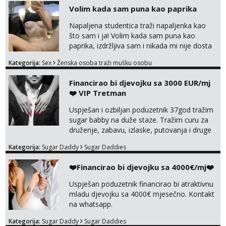
Volim kada sam puna kao paprika
Napaljena studentica traži napaljenka kao
što sam i ja! Volim kada sam puna kao
paprika, izdržljiva sam i nikada mi nije dosta
seksa. Volim grubi seks i više puta dnevno
Kategorija:
Sex
Ženska osoba traži mušku osobu
bilo kad i bilo gdje zato se javi što prije da
me isprobaš Klikni na link ispod i nadji me
Financirao bi djevojku sa 3000 EUR/mj
tamo, cekam te!
❤️ VIP Tretman
Uspješan i ozbiljan poduzetnik 37god tražim
sugar babby na duže staze. Tražim curu za
druženje, zabavu, izlaske, putovanja i druge
lijepe stvari na obostranu korist. Ako si
Kategorija:
Sugar Daddy
Sugar Daddies
otvorena, komunikativna, zgodna i atraktivna
javi se na moj email:
❤️Financirao bi djevojku sa 4000€/mj❤️
markodalic37@gmail.com
Uspješan poduzetnik financirao bi atraktivnu
mladu djevojku sa 4000€ mjesečno. Kontakt
na whatsapp.
Kategorija:
Sugar Daddy
Sugar Daddies