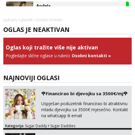
Anđela
Čekam tvoj poziv!
Tel:
064/677-677
- Kod: #142
Ljubavni oglasnik
› Osobni kontakti
tel:0,93€ - mob:1,12€ min
OGLAS JE NEAKTIVAN
Kristina
Razgovaram :)
Oglas koji tražite više nije aktivan
Učiteljica iz predgrađa traži...
Pogledajte slične oglase u rubrici:
Osobni kontakti
»
Tel:
064/677-677
- Kod: #160
tel:0,93€ - mob:1,12€ min
Obavijesti me kada se oslobodi
NAJNOVIJI OGLASI
Monika
Razgovaram :)
🌹Financirao bi djevojku sa 3500€/mj🌹
Tel:
064/677-677
- Kod: #133
tel:0,93€ - mob:1,12€ min
Uspješan poduzetnik financirao bi atraktivnu
Obavijesti me kada se oslobodi
mladu djevojku sa 3500€ mjesečno. Kontakt
Ivančica
na whatsapp ili email
Razgovaram :)
Kategorija:
Sugar Daddy
Sugar Daddies
Tel:
064/677-677
- Kod: #108
tel:0,93€ - mob:1,12€ min