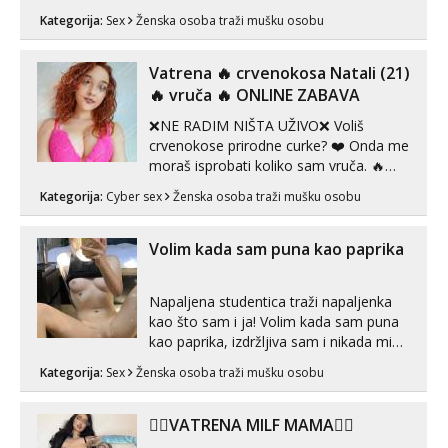
za uzvrat.trazim muskarca koji ce
Kategorija:
Sex
Ženska osoba traži mušku osobu
zadovoljiti moje potrebe,ne trazim puno
samo malo njeznosti i razumjevanja.
volim njezan seks i njezne poljupce po
Vatrena ‎️‍🔥 crvenokosa Natali (21)
tijelu koji me jako pale,obozavam kad
‎️‍🔥 vruča‎ ️‍🔥 ONLINE ZABAVA
muskar...
❌NE RADIM NIŠTA UŽIVO❌ Voliš
crvenokose prirodne curke? ❤️ Onda me
moraš isprobati koliko sam vruča.‎ ️‍🔥
MLADA vražica koja ima 100%
Kategorija:
Cyber sex
Ženska osoba traži mušku osobu
prorodne grudi, 💦 Misli su mi uvijek
prljave i u svemu vidim samo užitak. 💦
U mojoj raznolikoj ponudi možeš
Volim kada sam puna kao paprika
pranaći nešto po svojoj mjeri. Sexi videa
s kolegica...
Napaljena studentica traži napaljenka
kao što sam i ja! Volim kada sam puna
kao paprika, izdržljiva sam i nikada mi
nije dosta seksa. Volim grubi seks i više
Kategorija:
Sex
Ženska osoba traži mušku osobu
puta dnevno bilo kad i bilo gdje zato se
javi što prije da me isprobaš Klikni na
link ispod i nadji me tamo, cekam te!
❤️‍🔥VATRENA MILF MAMA❤️‍🔥