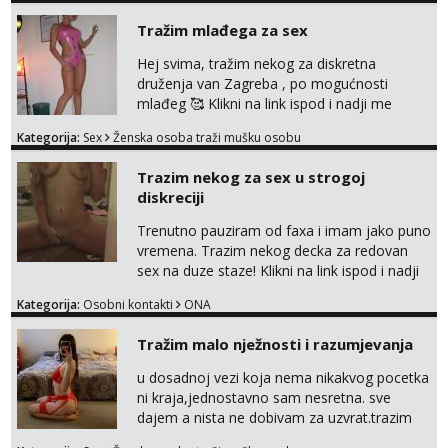
Tražim mlađega za sex
Hej svima, tražim nekog za diskretna
druženja van Zagreba , po mogućnosti
mlađeg 🥰 Klikni na link ispod i nadji me
tamo, cekam te!
Kategorija:
Sex
Ženska osoba traži mušku osobu
Trazim nekog za sex u strogoj
diskreciji
Trenutno pauziram od faxa i imam jako puno
vremena. Trazim nekog decka za redovan
sex na duze staze! Klikni na link ispod i nadji
me tamo, cekam te!
Kategorija:
Osobni kontakti
ONA
Tražim malo nježnosti i razumjevanja
u dosadnoj vezi koja nema nikakvog pocetka
ni kraja,jednostavno sam nesretna. sve
dajem a nista ne dobivam za uzvrat.trazim
muskarca koji ce zadovoljiti moje potrebe,ne