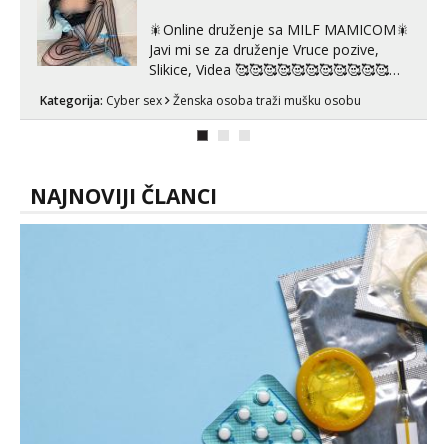
🎇Online druženje sa MILF MAMICOM🎇
Javi mi se za druženje Vruce pozive,
Slikice, Videa 🥰🥰🥰🥰🥰🥰🥰🥰🥰🥰🥰🥰
🥰 Solo ili sa partnerom ili kolegicama
Kategorija:
Cyber sex
Ženska osoba traži mušku osobu
Javi mi se porukom WhatsApp ili
Telegram WhatsApp 👉+385919977166
Telegram 👉@enafriedrichkis 🤬NE
RADIM SASTANKE I DRUZENJA UZIVO
🤬...
NAJNOVIJI ČLANCI