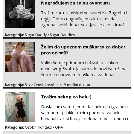
Nagrađujem za tajnu avanturu
Obavijesti me kada se oslobodi
Tražim curu za diskretne susrete u Zagrebu i
Zara
regiji. Dobro nagrađujem ako si mlada,
Razgovaram :)
zgodna i voliš dobar sex. Javi se ako: - imaš
do 25 godina - imaš do 65 kg - imaš dugu
Tel:
064/677-677
- Kod: #123
Kategorija:
Sugar Daddy
Sugar Daddies
kosu - se dobro ljubiš - si fleksibilna s
tel:0,93€ - mob:1,12€ min
Obavijesti me kada se oslobodi
vremenom (jer ga nemam previše) i
Želim da upoznam muškarca za dobar
dostupna radnim danom (vikendi i noći su za
provod 💋🌺
Anđela
obitelj) - vodiš brigu o zdravlju i koristiš
Čekam tvoj poziv!
zaštitu Ne javljajte se: - debele - frajeri i
Volim šetnje prirodom i uživati u svakom
paro...
Tel:
064/677-677
- Kod: #142
danu svog života. Ja sam vrlo pozitivna žena i
tel:0,93€ - mob:1,12€ min
želim da upoznam muškarca za dobar
provod, naravno može i nešto više.💋🌺 Klikni
Kategorija:
Sex
Ženska osoba traži mušku osobu
na link ispod i nadji me tamo, cekam te!
Tražim nekog za belu:)
Dosla sam samo jer mi fali neko da igra belu
sa mnom :) dakle trazim partnera za belu
hahahah, ak si bas jako dobar u beli , onda cu
razmislit za dalje Klikni na link ispod i nadji me
Kategorija:
Osobni kontakti
ONA
tamo, cekam te!