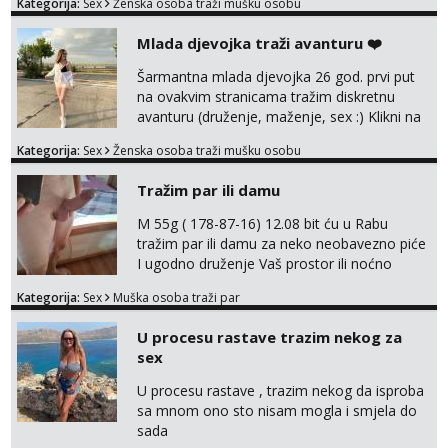
Kategorija:
Sex
Ženska osoba traži mušku osobu
trazim puno samo malo njeznosti i
razumjevanja. volim njezan seks i njezne
Mlada djevojka traži avanturu ❤️
poljupce po tijelu koji me jako
pale,obozavam kad muskarac preuzme
Šarmantna mlada djevojka 26 god. prvi put
kontrolu . javi se :) Klikni na link ispod i nadji
na ovakvim stranicama tražim diskretnu
me tamo, cekam te!
avanturu (druženje, maženje, sex :) Klikni na
link ispod i nadji me tamo, cekam te!
Kategorija:
Sex
Ženska osoba traži mušku osobu
Tražim par ili damu
M 55g ( 178-87-16) 12.08 bit ću u Rabu
tražim par ili damu za neko neobavezno piće
I ugodno druženje Vaš prostor ili noćno
kupanje na osamoj plaži Kontakt
Kategorija:
Sex
Muška osoba traži par
trata.vrh@gmail.com
U procesu rastave trazim nekog za
sex
U procesu rastave , trazim nekog da isproba
sa mnom ono sto nisam mogla i smjela do
sada