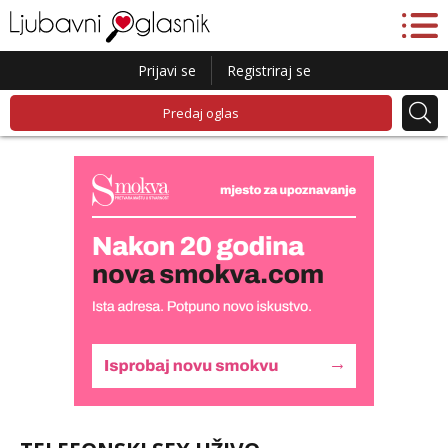
Prijavi se
Registriraj se
Predaj oglas
Kristina
Razgovaram :)
Učiteljica iz predgrađa traži...