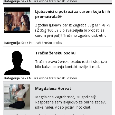
Kategorija:
Sex
Muška osoba traži žensku osobu
jer nisam solo. Zgodan sam i diskretan,sliku
šaljem na wapp telegram..178 78kg.,javi se
Ljubavnici u potrazi za curom koja bi ih
za brz dogovor Kontakt 0958759047
promatrala🤩
Zgodan ljubavni par iz Zagreba 38g M 178 79
i Ž 35g 160 59 3 plava(željela bi probati sa
curom prvi put)!! Tražimo zgodnu diskretnu
curu koja bi nas promatrala dok imamo
Kategorija:
Sex
Par traži žensku osobu
žestok odnos. Može se pridruziti ali i ne
mora.Bitno da uzivamo diskretno anonimno
Tražim žensku osobu
bez upoznavanja puno.Sliku mozemo
razmjeniti,ali najbolje uzivo se upoznati. Na
Tražim pravu žensku osobu (ostali stop),za
goo smo do 15.8 poslije tog mozemo se
bilo kakva pitanja kontakt ovdje ili mail.
druziti,javi se na mail il...
Kategorija:
Sex
Muška osoba traži žensku osobu
Magdalena Horvat
Magdalena Zagreb/Beč, 30 godina😚
Raspozena sam isključivo za online zabavu
(slike, videi, video pozivi, hot chat,
ispunjavanje zelja raznih i fetisa)💦 Slike na