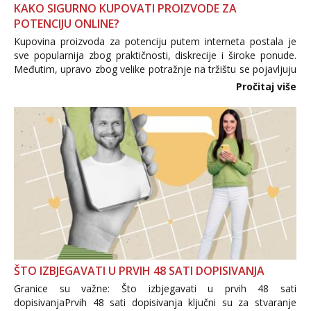
KAKO SIGURNO KUPOVATI PROIZVODE ZA
POTENCIJU ONLINE?
Kupovina proizvoda za potenciju putem interneta postala je
sve popularnija zbog praktičnosti, diskrecije i široke ponude.
Međutim, upravo zbog velike potražnje na tržištu se pojavljuju
i brojni krivotvoreni proizvodi, nepouzdane internetske
Pročitaj više
trgovine te proizvodi nepoznatog podrijetla. ...
ŠTO IZBJEGAVATI U PRVIH 48 SATI DOPISIVANJA
Granice su važne: Što izbjegavati u prvih 48 sati
dopisivanjaPrvih 48 sati dopisivanja ključni su za stvaranje