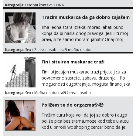
Kategorija:
Osobni kontakti
ONA
Trazim muskarca da ga dobro zajašem
Ima jedna stara izreka: moras jahati puno
konja da bi nasla onog pravoga. Jesi li ti moj
pravi, ili te samo moram jahati? Onaj moj
bivsi je bio samo konj hahahahah Klikni niže
Kategorija:
Sex
Ženska osoba traži mušku osobu
na sexdater link i javi mi se tamo....
Fin i situiran muskarac traži
Fin i utjecajan muskarac trazi prijateljicu za
povremene susrete, zabavu, druzenja... Po
mogucnosti dugotrajnije, moguca financijska
potpora!
Kategorija:
Sex
Muška osoba traži žensku osobu
Poližem te do orgazma💦🤑
Tražim curu koja voli da joj se dobro i dugo
poliže pica bez srama,moze kod tebe u autu
kod u prirodi wc shoping centar bitno da je
uzbudljivo i da si full diskretna i napaljena💦