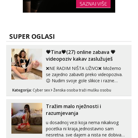
SUPER OGLASI
💗Tina💗(27) online zabava 💗
videopoziv kakav zaslužuješ
❌NE RADIM NIŠTA UŽIVO❌ Možemo
se zajedno zabaviti preko videopoziva.
😉 Nudim svoje gole slikice i razne
videouradke. 🤩 Za online zabavu pošalji
Kategorija:
Cyber sex
Ženska osoba traži mušku osobu
poruku na Whatsapp, Telegram ili Viber.
😎 +385 91 912 3322 Za provjeru moje
autentičnosti možeš me vidjeti na
Tražim malo nježnosti i
videopozivu. 😉 S vama sam vec 5 ...
razumjevanja
u dosadnoj vezi koja nema nikakvog
pocetka ni kraja,jednostavno sam
nesretna. sve dajem a nista ne dobivam