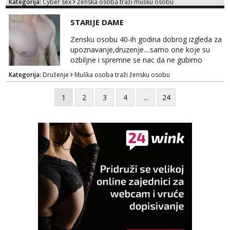
Kategorija:
Cyber sex
Ženska osoba traži mušku osobu
oglasu su MOJE❗ Instagram:
@MagdalenaMagyy Javite mi se porukom na
STARIJE DAME
TELEGRAM: @MagdalenaMagy 👈
(ODGOVARAM JAKO BRZO TU I TU PISITE
Zensku osobu 40-ih godina dobrog izgleda za
AKO STE ZA ZABAVU)🔥 Moguće
upoznavanje,druzenje....samo one koje su
verifkovanje prije zabave✅ JAVI MI SE I
ozbiljne i spremne se nac da ne gubimo
ISPUNI SVOJE NAJVECE FANTAZIJE😈 CEKA...
vrijeme!
Kategorija:
Druženje
Muška osoba traži žensku osobu
1
2
3
4
...
24