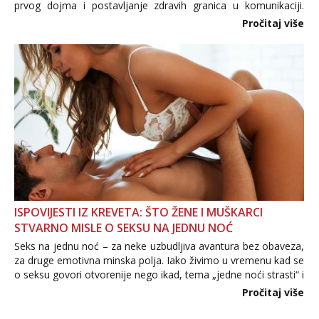
prvog dojma i postavljanje zdravih granica u komunikaciji.
Važno je izbjeći prebrzo otkrivanje osobnih ili intimnih
Pročitaj više
informacija, jer nepoznata osoba još nije zaslužila to
povjerenje. Takođe...
ISPOVIJESTI IZ KREVETA: ŠTO ŽENE I MUŠKARCI
STVARNO MISLE O SEKSU NA JEDNU NOĆ
Seks na jednu noć – za neke uzbudljiva avantura bez obaveza,
za druge emotivna minska polja. Iako živimo u vremenu kad se
o seksu govori otvorenije nego ikad, tema „jedne noći strasti“ i
dalje izaziva burne rasprave. Što zapravo misle žene, a što
Pročitaj više
muškarci? Jesu...