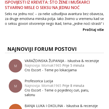
ISPOVIJESTI IZ KREVETA: ŠTO ŽENE I MUŠKARCI
STVARNO MISLE O SEKSU NA JEDNU NOĆ
Seks na jednu noć – za neke uzbudljiva avantura bez obaveza,
za druge emotivna minska polja. Iako živimo u vremenu kad se
o seksu govori otvorenije nego ikad, tema „jedne noći strasti“ i
dalje izaziva burne rasprave. Što zapravo misle žene, a što
Pročitaj više
muškarci? Jesu...
NAJNOVIJI FORUM POSTOVI
VARAŽDINSKA ŽUPANIJA - Iskustva & recenzije
Najnovija: Momak1965
Prije 5 minuta
M
Cro Escort - Teme po lokacijama
Profesorica Lucija
Najnovija: Momak1965
Prije 8 minuta
M
Cro Escort - Teme o pojedinoj curi, paru,
salonu
BANJA LUKA I OKOLINA - Iskustva & recenzije