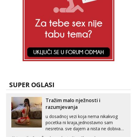
SUPER OGLASI
Tražim malo nježnosti i
razumjevanja
u dosadnoj vezi koja nema nikakvog
pocetka ni kraja,jednostavno sam
nesretna. sve dajem a nista ne dobivam
za uzvrat.trazim muskarca koji ce