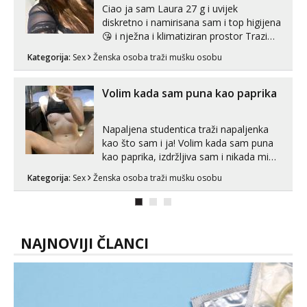
Ciao ja sam Laura 27 g i uvijek
diskretno i namirisana sam i top higijena
😘 i nježna i klimatiziran prostor Trazim
sex za nagradu Radim klasican sex
Kategorija:
Sex
Ženska osoba traži mušku osobu
Pusenje i gutanje sperme Erotsko rublje
imam uvijek Lizati me mozes i ljubiti po
tijelu Iskljucivo neradim analni !!! I
Volim kada sam puna kao paprika
neljubim se Wha...
Napaljena studentica traži napaljenka
kao što sam i ja! Volim kada sam puna
kao paprika, izdržljiva sam i nikada mi
nije dosta seksa. Volim grubi seks i više
Kategorija:
Sex
Ženska osoba traži mušku osobu
puta dnevno bilo kad i bilo gdje zato se
javi što prije da me isprobaš Klikni na
link ispod i nadji me tamo, cekam te!
NAJNOVIJI ČLANCI