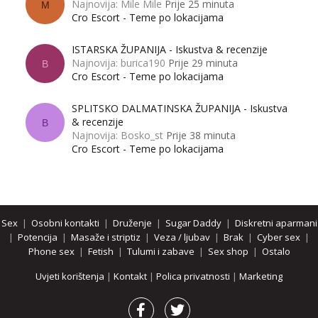
Najnovija: Mile Mile
Prije 25 minuta
M
Cro Escort - Teme po lokacijama
ISTARSKA ŽUPANIJA - Iskustva & recenzije
Najnovija: burica190
Prije 29 minuta
B
Cro Escort - Teme po lokacijama
SPLITSKO DALMATINSKA ŽUPANIJA - Iskustva
& recenzije
B
Najnovija: Bosko_st
Prije 38 minuta
Cro Escort - Teme po lokacijama
Sex
|
Osobni kontakti
|
Druženje
|
Sugar Daddy
|
Diskretni aparmani
|
Potencija
|
Masaže i striptiz
|
Veza / ljubav
|
Brak
|
Cyber sex
|
Phone sex
|
Fetish
|
Tulumi i zabave
|
Sex shop
|
Ostalo
Uvjeti korištenja
|
Kontakt
|
Polica privatnosti
|
Marketing