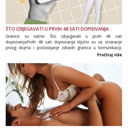
ŠTO IZBJEGAVATI U PRVIH 48 SATI DOPISIVANJA
Granice su važne: Što izbjegavati u prvih 48 sati
dopisivanjaPrvih 48 sati dopisivanja ključni su za stvaranje
prvog dojma i postavljanje zdravih granica u komunikaciji.
Važno je izbjeći prebrzo otkrivanje osobnih ili intimnih
Pročitaj više
informacija, jer nepoznata osoba još nije zaslužila to
povjerenje. Takođe...