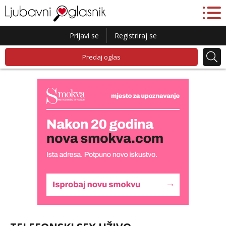
Prijavi se
Registriraj se
Predaj oglas
Monika
Čekam tvoj poziv!
Tel:
064/677-677
- Kod: #133