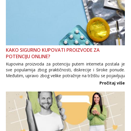
KAKO SIGURNO KUPOVATI PROIZVODE ZA
POTENCIJU ONLINE?
Kupovina proizvoda za potenciju putem interneta postala je
sve popularnija zbog praktičnosti, diskrecije i široke ponude.
Međutim, upravo zbog velike potražnje na tržištu se pojavljuju
i brojni krivotvoreni proizvodi, nepouzdane internetske
Pročitaj više
trgovine te proizvodi nepoznatog podrijetla. ...