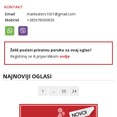
KONTAKT
Email
markeaters1001@gmail.com
Mobitel
+385976000830
Želiš poslati privatnu poruku za ovaj oglas?
Registriraj se ili prijavi klikom
ovdje
NAJNOVIJI OGLASI
1
...
23
24