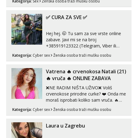
Kategorija:
Sex
Ženska osoba traži mušku osobu
zadovoljiti moje potrebe,ne trazim puno
samo malo njeznosti i razumjevanja.
volim njezan seks i njezne poljupce po
✅ CURA ZA SVE ✅
tijelu koji me jako pale,obozavam kad
muskar...
Hej hej. 🤭 Tu sam za sve vrste online
zabave. Javi mi se na broj
+385919123322 (Telegram, Viber ili
Whatsapp). 🤙 NE javljaj se na uzivo.
Kategorija:
Cyber sex
Ženska osoba traži mušku osobu
Hvala.
Vatrena ‎️‍🔥 crvenokosa Natali (21)
‎️‍🔥 vruča‎ ️‍🔥 ONLINE ZABAVA
❌NE RADIM NIŠTA UŽIVO❌ Voliš
crvenokose prirodne curke? ❤️ Onda me
moraš isprobati koliko sam vruča.‎ ️‍🔥
MLADA vražica koja ima 100%
Kategorija:
Cyber sex
Ženska osoba traži mušku osobu
prorodne grudi, 💦 Misli su mi uvijek
prljave i u svemu vidim samo užitak. 💦
U mojoj raznolikoj ponudi možeš
Laura u Zagrebu
pranaći nešto po svojoj mjeri. Sexi videa
s kolegica...