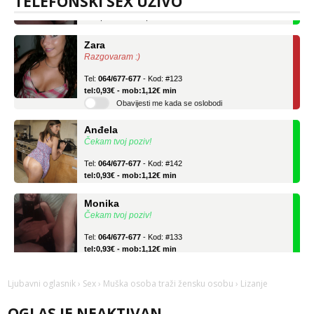
TELEFONSKI SEX UŽIVO
tel:0,93€ - mob:1,12€ min
Zara
Razgovaram :)
Tel:
064/677-677
- Kod: #123
tel:0,93€ - mob:1,12€ min
Obavijesti me kada se oslobodi
Anđela
Čekam tvoj poziv!
Tel:
064/677-677
- Kod: #142
tel:0,93€ - mob:1,12€ min
Monika
Čekam tvoj poziv!
Tel:
064/677-677
- Kod: #133
tel:0,93€ - mob:1,12€ min
Zara
Razgovaram :)
Ljubavni oglasnik
›
Sex
›
Muška osoba traži žensku osobu
› Lizanje
Tel:
064/677-677
- Kod: #123
OGLAS JE NEAKTIVAN