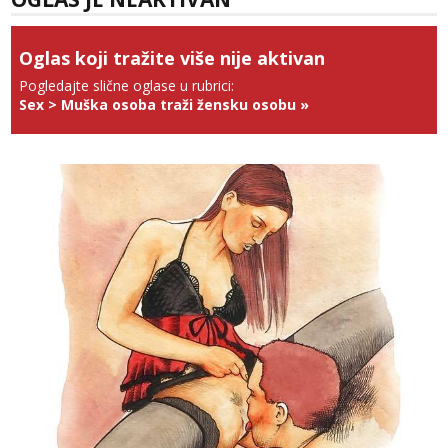
tel:0,93€ - mob:1,12€ min
Obavijesti me kada se oslobodi
Oglas koji tražite više nije aktivan
Anđela
Čekam tvoj poziv!
Pogledajte slične oglase u rubrici:
Sex
>
Muška osoba traži žensku osobu
»
Tel:
064/677-677
- Kod: #142
tel:0,93€ - mob:1,12€ min