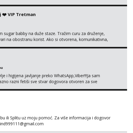
mena za dopisivanja Za dogovor mi piši direktno na
agrađeno.
j ❤️ VIP Tretman
im sugar babby na duže staze. Tražim curu za druženje,
tvari na obostranu korist. Ako si otvorena, komunikativna,
 markodalic37@gmail.com
bu
je i higijena javljanje preko WhatsApp,Viber!!!Ja sam
no razni fetiši sve stvar dogovora otvoren za sve
 ili Splitu uz moju pomoć. Za više informacija i dogovor
fakind999111@gmail.com