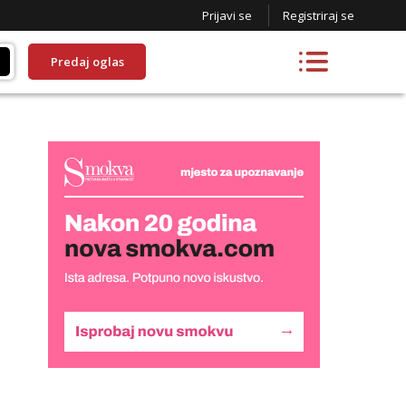
Prijavi se
Registriraj se
Predaj oglas
Snježana
Čekam tvoj poziv!