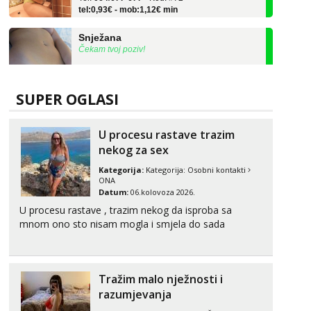
Snježana
Čekam tvoj poziv!
Tel:
064/677-677
- Kod: #119
tel:0,93€ - mob:1,12€ min
SUPER OGLASI
Alisa
Čekam tvoj poziv!
Tel:
064/677-677
- Kod: #106
U procesu rastave trazim
tel:0,93€ - mob:1,12€ min
nekog za sex
Vanesa
Kategorija:
Kategorija:
Osobni kontakti
ONA
Čekam tvoj poziv!
Datum:
06.kolovoza 2026.
Tel:
064/677-677
- Kod: #74
U procesu rastave , trazim nekog da isproba sa
tel:0,93€ - mob:1,12€ min
mnom ono sto nisam mogla i smjela do sada
Anđela
Čekam tvoj poziv!
Tel:
064/677-677
- Kod: #142
Tražim malo nježnosti i
tel:0,93€ - mob:1,12€ min
razumjevanja