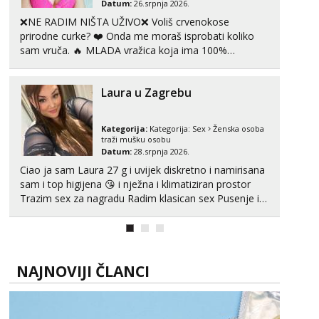
Datum:
26.srpnja 2026.
❌NE RADIM NIŠTA UŽIVO❌ Voliš crvenokose
prirodne curke? ❤️ Onda me moraš isprobati koliko
sam vruča.‎ ️‍🔥 MLADA vražica koja ima 100%
prorodne grudi, 💦 Misli su mi uvijek prljave i u svemu
vidim samo užitak. 💦 U mojoj raznolikoj ponudi
Laura u Zagrebu
možeš pranaći nešto po svojoj mjeri. Sexi videa s
kolegica...
Kategorija:
Kategorija:
Sex
Ženska osoba
traži mušku osobu
Datum:
28.srpnja 2026.
Ciao ja sam Laura 27 g i uvijek diskretno i namirisana
sam i top higijena 😘 i nježna i klimatiziran prostor
Trazim sex za nagradu Radim klasican sex Pusenje i
gutanje sperme Erotsko rublje imam uvijek Lizati me
mozes i ljubiti po tijelu Iskljucivo neradim analni !!! I
neljubim se Wha...
NAJNOVIJI ČLANCI