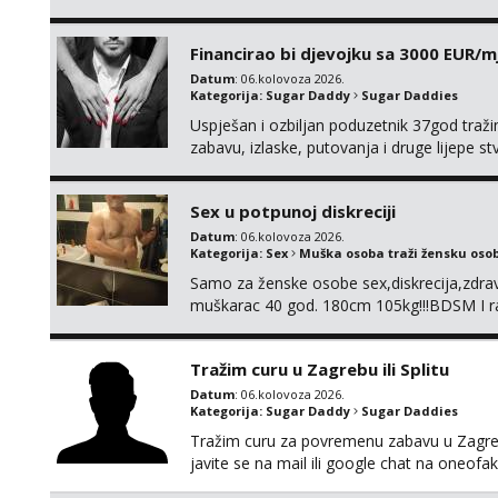
su 100% moje, bez laži i igara. Nemam vre
WhatsApp – ako znaš što želiš, bit će ti n
Financirao bi djevojku sa 3000 EUR/m
Datum
: 06.kolovoza 2026.
Kategorija:
Sugar Daddy
Sugar Daddies
Uspješan i ozbiljan poduzetnik 37god traž
zabavu, izlaske, putovanja i druge lijepe s
zgodna i atraktivna javi se na moj email:
Sex u potpunoj diskreciji
Datum
: 06.kolovoza 2026.
Kategorija:
Sex
Muška osoba traži žensku oso
Samo za ženske osobe sex,diskrecija,zdravl
muškarac 40 god. 180cm 105kg!!!BDSM I raz
opcije!!!Parovi isto dobro došli!!!
Tražim curu u Zagrebu ili Splitu
Datum
: 06.kolovoza 2026.
Kategorija:
Sugar Daddy
Sugar Daddies
Tražim curu za povremenu zabavu u Zagrebu
javite se na mail ili google chat na oneo