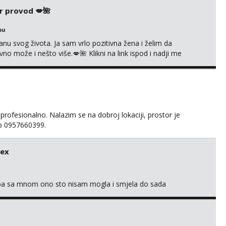
r provod 💋🌺
bu
nu svog života. Ja sam vrlo pozitivna žena i želim da
 može i nešto više.💋🌺 Klikni na link ispod i nadji me
 profesionalno. Nalazim se na dobroj lokaciji, prostor je
app 0957660399.
sex
oba sa mnom ono sto nisam mogla i smjela do sada