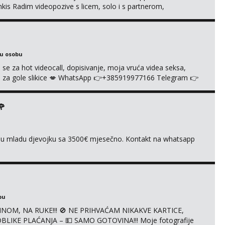
s Radim videopozive s licem, solo i s partnerom,
e halteri, haljine, štikle, samostojeće itd. Nudim svakakva
je s kolegicama, fetiši.. Dopisivanje i slike također radim.
ku osobu
 se za hot videocall, dopisivanje, moja vruća videa seksa,
 te za gole slikice 💋 WhatsApp 👉+385919977166 Telegram 👉
ŠTA UŽIVO
🌹
ivnu mladu djevojku sa 3500€ mjesečno. Kontakt na whatsapp
bu
NOM, NA RUKE!!! 🚫 NE PRIHVAĆAM NIKAKVE KARTICE,
LIKE PLAĆANJA – 💵 SAMO GOTOVINA!!! Moje fotografije