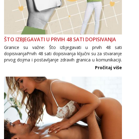
ŠTO IZBJEGAVATI U PRVIH 48 SATI DOPISIVANJA
Granice su važne: Što izbjegavati u prvih 48 sati
dopisivanjaPrvih 48 sati dopisivanja ključni su za stvaranje
prvog dojma i postavljanje zdravih granica u komunikaciji.
Važno je izbjeći prebrzo otkrivanje osobnih ili intimnih
Pročitaj više
informacija, jer nepoznata osoba još nije zaslužila to
povjerenje. Takođe...