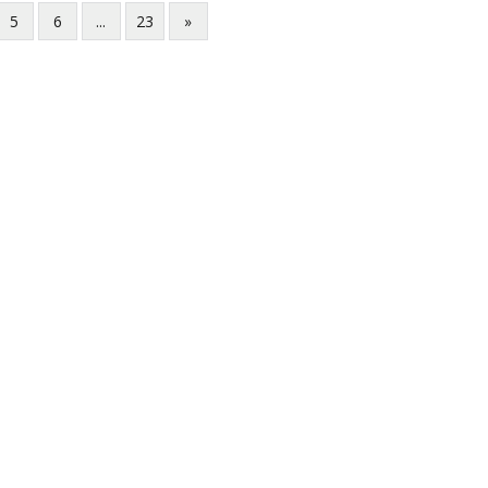
5
6
...
23
»