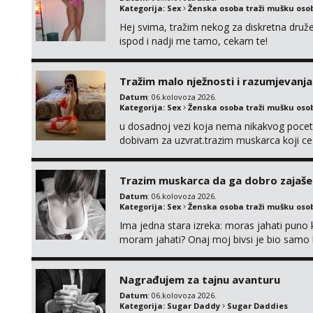
Kategorija:
Sex
Ženska osoba traži mušku oso
Hej svima, tražim nekog za diskretna druž
ispod i nadji me tamo, cekam te!
Tražim malo nježnosti i razumjevanja
Datum
: 06.kolovoza 2026.
Kategorija:
Sex
Ženska osoba traži mušku oso
u dosadnoj vezi koja nema nikakvog pocetk
dobivam za uzvrat.trazim muskarca koji c
njeznosti i razumjevanja. volim njezan sek
muskarac preuzme kontrolu . javi se :) Klik
Trazim muskarca da ga dobro zajaš
Datum
: 06.kolovoza 2026.
Kategorija:
Sex
Ženska osoba traži mušku oso
Ima jedna stara izreka: moras jahati puno ko
moram jahati? Onaj moj bivsi je bio samo ko
Nagrađujem za tajnu avanturu
Datum
: 06.kolovoza 2026.
Kategorija:
Sugar Daddy
Sugar Daddies