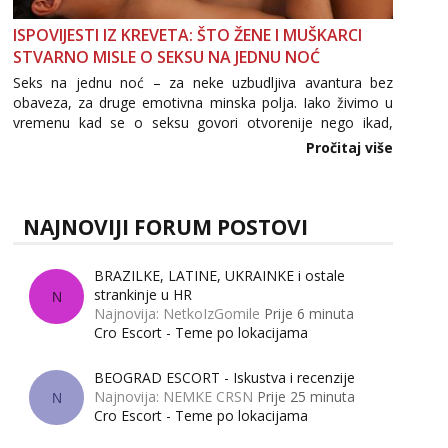
ISPOVIJESTI IZ KREVETA: ŠTO ŽENE I MUŠKARCI
STVARNO MISLE O SEKSU NA JEDNU NOĆ
Seks na jednu noć – za neke uzbudljiva avantura bez
obaveza, za druge emotivna minska polja. Iako živimo u
vremenu kad se o seksu govori otvorenije nego ikad,
tema „jedne noći strasti“ i dalje izaziva burne rasprave. Što
Pročitaj više
zapravo misle žene, a što muškarci? Jesu...
NAJNOVIJI FORUM POSTOVI
BRAZILKE, LATINE, UKRAINKE i ostale
strankinje u HR
N
Najnovija: NetkoIzGomile
Prije 6 minuta
Cro Escort - Teme po lokacijama
BEOGRAD ESCORT - Iskustva i recenzije
Najnovija: NEMKE CRSN
Prije 25 minuta
N
Cro Escort - Teme po lokacijama