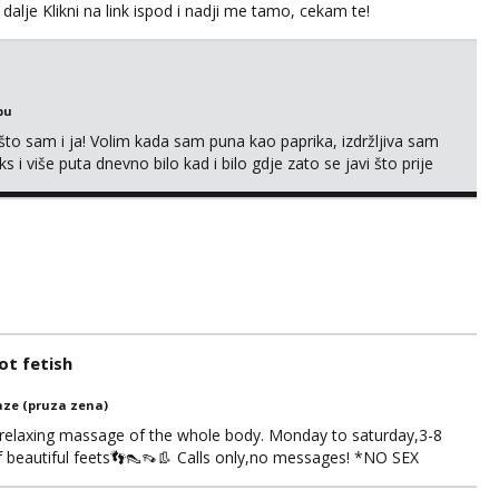
 dalje Klikni na link ispod i nadji me tamo, cekam te!
bu
što sam i ja! Volim kada sam puna kao paprika, izdržljiva sam
s i više puta dnevno bilo kad i bilo gdje zato se javi što prije
 me tamo, cekam te!
t fetish
ze (pruza zena)
 relaxing massage of the whole body. Monday to saturday,3-8
of beautiful feets👣👠👡👢 Calls only,no messages! *NO SEX
S