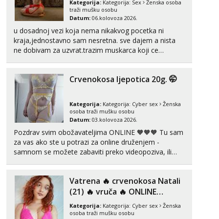
Kategorija:
Kategorija:
Sex
Ženska osoba
Mira
traži mušku osobu
Čekam tvoj poziv!
Datum:
06.kolovoza 2026.
Tel:
064/677-677
- Kod: #72
u dosadnoj vezi koja nema nikakvog pocetka ni
tel:0,93€ - mob:1,12€ min
kraja,jednostavno sam nesretna. sve dajem a nista
ne dobivam za uzvrat.trazim muskarca koji ce
zadovoljiti moje potrebe,ne trazim puno samo malo
njeznosti i razumjevanja. volim njezan seks i njezne
Crvenokosa ljepotica 20g. 🤭
poljupce po tijelu koji me jako pale,obozavam kad
muskar...
Kategorija:
Kategorija:
Cyber sex
Ženska
osoba traži mušku osobu
Datum:
03.kolovoza 2026.
Pozdrav svim obožavateljima ONLINE 🧡🧡🧡 Tu sam
za vas ako ste u potrazi za online druženjem -
samnom se možete zabaviti preko videopoziva, ili
ako vam nisam dovoljna radim i u paru i trojci s
kolegicama, svaka je drugačija 😉 Radim i vruća
Vatrena ‎️‍🔥 crvenokosa Natali
tipkanja uz slike i hot line pozive. Za vas sam
pripremila ...
(21) ‎️‍🔥 vruča‎ ️‍🔥 ONLINE
ZABAVA
Kategorija:
Kategorija:
Cyber sex
Ženska
osoba traži mušku osobu