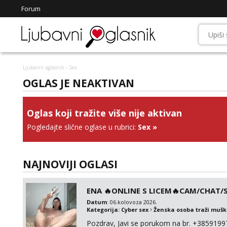
Forum
Ljubavni oglasnik
› Sex
OGLAS JE NEAKTIVAN
Oglas koji tražite više nije aktivan
Pogledajte slične oglase u rubrici:
Sex
»
NAJNOVIJI OGLASI
ENA 🔥ONLINE S LICEM🔥CAM/CHAT/S
Datum
: 06.kolovoza 2026.
Kategorija:
Cyber sex
Ženska osoba traži muš
Pozdrav, Javi se porukom na br. +385919