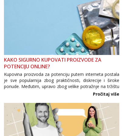
KAKO SIGURNO KUPOVATI PROIZVODE ZA
POTENCIJU ONLINE?
Kupovina proizvoda za potenciju putem interneta postala
je sve popularnija zbog praktičnosti, diskrecije i široke
ponude. Međutim, upravo zbog velike potražnje na tržištu
se pojavljuju i brojni krivotvoreni proizvodi, nepouzdane
Pročitaj više
internetske trgovine te proizvodi nepoznatog podrijetla. ...