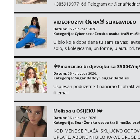
+385919977166 Telegram 👉@enafriedrichki
kolegicama (Tina&Natali), razne kombinacij
videa seksa, pušenje, razne lokacije, suradn
VIDEOPOZIVI 😈ENA😈 SLIKE&VIDEO
NIŠTA UŽI...
Datum
: 06.kolovoza 2026.
Kategorija:
Cyber sex
Ženska osoba traži muš
U bilo koje doba dana tu sam za vas; javite
solo, s kolegicama, uniforme, u autu itd,
@enafriedrichkis ISKLJUČIVO ONLINE, NI
🌹Financirao bi djevojku sa 3500€/mj
Datum
: 06.kolovoza 2026.
Kategorija:
Sugar Daddy
Sugar Daddies
Uspješan poduzetnik financirao bi atrakt
ili email
Melissa u OSIJEKU !❤️
Datum
: 06.kolovoza 2026.
Kategorija:
Sex
Ženska osoba traži mušku oso
KOD MENE SE PLAĆA ISKLJUČIVO GOTOVI
UPLATE, ABONE NI BILO KAKVE DRUGE OB