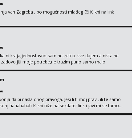
bu
enja van Zagreba , po mogućnosti mlađeg 🥰 Klikni na link
bu
a ni kraja,jednostavno sam nesretna. sve dajem a nista ne
e zadovoljiti moje potrebe,ne trazim puno samo malo
s i njezne poljupce po tijelu koji me jako pale,obozavam kad
ni na link ispod i nadji me tamo, cekam te!
em
bu
nja da bi nasla onog pravoga. Jesi li ti moj pravi, ili te samo
nj hahahahah Klikni niže na sexdater link i javi mi se tamo....