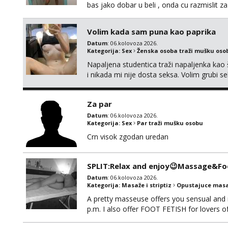
bas jako dobar u beli , onda cu razmislit za
Volim kada sam puna kao paprika
Datum
: 06.kolovoza 2026.
Kategorija:
Sex
Ženska osoba traži mušku oso
Napaljena studentica traži napaljenka kao 
i nikada mi nije dosta seksa. Volim grubi sek
da me isprobaš Klikni na link ispod i nadji
Za par
Datum
: 06.kolovoza 2026.
Kategorija:
Sex
Par traži mušku osobu
Crn visok zgodan uredan
SPLIT:Relax and enjoy😉Massage&Foo
Datum
: 06.kolovoza 2026.
Kategorija:
Masaže i striptiz
Opustajuce masa
A pretty masseuse offers you sensual and
p.m. I also offer FOOT FETISH for lovers 
*PRIORITY IS GIVEN TO REGULAR CLIENT