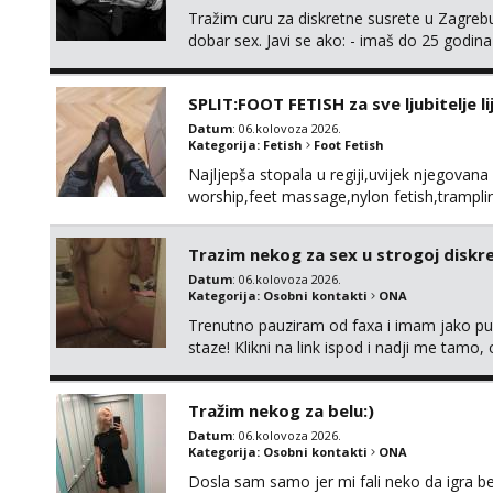
Tražim curu za diskretne susrete u Zagrebu
dobar sex. Javi se ako: - imaš do 25 godina
fleksibilna s vremenom (jer ga nemam previ
vodiš brigu o zdravlju i koristiš zaštitu Ne jav
SPLIT:FOOT FETISH za sve ljubitelje l
Datum
: 06.kolovoza 2026.
Kategorija:
Fetish
Foot Fetish
Najljepša stopala u regiji,uvijek njegovana
worship,feet massage,nylon fetish,tramplin
obožavatelje ovog fetisha,isključivo POZIV
Trazim nekog za sex u strogoj diskrec
Datum
: 06.kolovoza 2026.
Kategorija:
Osobni kontakti
ONA
Trenutno pauziram od faxa i imam jako p
staze! Klikni na link ispod i nadji me tamo,
Tražim nekog za belu:)
Datum
: 06.kolovoza 2026.
Kategorija:
Osobni kontakti
ONA
Dosla sam samo jer mi fali neko da igra be