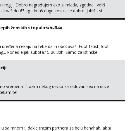
 i regiji. Dobro nagrađujem ako si mlada, zgodna i voliš
 - imaš do 65 kg - imaš dugu kosu - se dobro ljubiš - si
še) i dostupna radnim danom (vikendi i noći su za obitelj) -
ljajte se: - debele - frajeri i paro...
ijepih ženskih stopala👡👠👢👟
 i uređena čekaju na tebe da ih obožavaš! Foot fetish,foot
g... Ponedjeljak-subota:15-20.30h. Samo za istinske
. Sex i sl.ISKLJUČENO!
iji
uno vremena. Trazim nekog decka za redovan sex na duze
 cekam te!
lu sa mnom :) dakle trazim partnera za belu hahahah, ak si