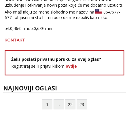
uzbuđenje i otkrivanje novih poza koje će me dodatno uzbuditi.
Marta
Ako imaš ideju za mene slobodno me nazovi na
064/677-
Razgovaram :)
677
i objasni mi što bi mi radio da me napališ kao nitko.
Tel:
064/677-677
- Kod: #53
tel:0,93€ - mob:1,12€ min
tel:0,46€ - mob:0,63€ min
Obavijesti me kada se oslobodi
KONTAKT
Maja
Čekam tvoj poziv!
Tel:
064/677-677
- Kod: #04
Želiš poslati privatnu poruku za ovaj oglas?
tel:0,93€ - mob:1,12€ min
Registriraj se ili prijavi klikom
ovdje
Alisa
Razgovaram :)
Tel:
064/677-677
- Kod: #106
NAJNOVIJI OGLASI
tel:0,93€ - mob:1,12€ min
Obavijesti me kada se oslobodi
1
...
22
23
Vanesa
Razgovaram :)
Tel:
064/677-677
- Kod: #74
tel:0,93€ - mob:1,12€ min