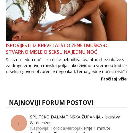
ISPOVIJESTI IZ KREVETA: ŠTO ŽENE I MUŠKARCI
STVARNO MISLE O SEKSU NA JEDNU NOĆ
Seks na jednu noć – za neke uzbudljiva avantura bez obaveza,
za druge emotivna minska polja. Iako živimo u vremenu kad se
o seksu govori otvorenije nego ikad, tema „jedne noći strasti“ i
dalje izaziva burne rasprave. Što zapravo misle žene, a što
Pročitaj više
muškarci? Jesu...
NAJNOVIJI FORUM POSTOVI
SPLITSKO DALMATINSKA ŽUPANIJA - Iskustva
& recenzije
T
Najnovija: TorcidaMertojak
Prije 1 minute