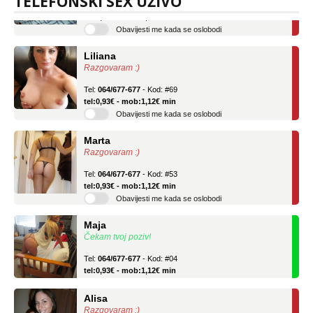
TELEFONSKI SEX UŽIVO
tel:0,93€ - mob:1,12€ min
Obavijesti me kada se oslobodi
Liliana
Razgovaram :)
Tel:
064/677-677
- Kod: #69
tel:0,93€ - mob:1,12€ min
Obavijesti me kada se oslobodi
Marta
Razgovaram :)
Tel:
064/677-677
- Kod: #53
tel:0,93€ - mob:1,12€ min
Obavijesti me kada se oslobodi
Maja
Čekam tvoj poziv!
Tel:
064/677-677
- Kod: #04
tel:0,93€ - mob:1,12€ min
Alisa
Razgovaram :)