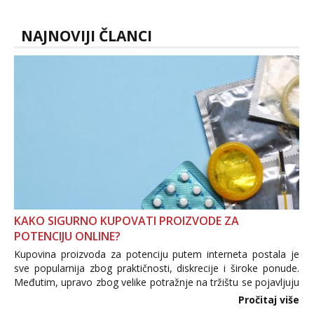
NAJNOVIJI ČLANCI
KAKO SIGURNO KUPOVATI PROIZVODE ZA
POTENCIJU ONLINE?
Kupovina proizvoda za potenciju putem interneta postala je
sve popularnija zbog praktičnosti, diskrecije i široke ponude.
Međutim, upravo zbog velike potražnje na tržištu se pojavljuju
i brojni krivotvoreni proizvodi, nepouzdane internetske
Pročitaj više
trgovine te proizvodi nepoznatog podrijetla. ...