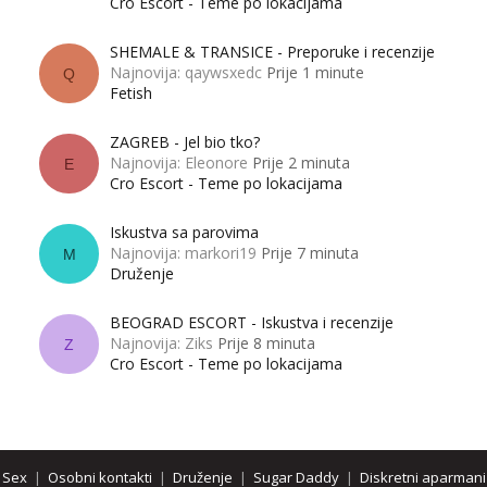
Cro Escort - Teme po lokacijama
SHEMALE & TRANSICE - Preporuke i recenzije
Najnovija: qaywsxedc
Prije 1 minute
Q
Fetish
ZAGREB - Jel bio tko?
Najnovija: Eleonore
Prije 2 minuta
E
Cro Escort - Teme po lokacijama
Iskustva sa parovima
Najnovija: markori19
Prije 7 minuta
M
Druženje
BEOGRAD ESCORT - Iskustva i recenzije
Najnovija: Ziks
Prije 8 minuta
Z
Cro Escort - Teme po lokacijama
Sex
|
Osobni kontakti
|
Druženje
|
Sugar Daddy
|
Diskretni aparmani