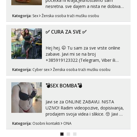
pocetka ni kraja,jednostavno sam
nesretna. sve dajem a nista ne dobivam
za uzvrat.trazim muskarca koji ce
Kategorija:
Sex
Ženska osoba traži mušku osobu
zadovoljiti moje potrebe,ne trazim puno
samo malo njeznosti i razumjevanja.
volim njezan seks i njezne poljupce po
✅ CURA ZA SVE ✅
tijelu koji me jako pale,obozavam kad
muskar...
Hej hej. 🤭 Tu sam za sve vrste online
zabave. Javi mi se na broj
+385919123322 (Telegram, Viber ili
Whatsapp). 🤙 NE javljaj se na uzivo.
Kategorija:
Cyber sex
Ženska osoba traži mušku osobu
Hvala.
💣SEX BOMBA💣
Javi se za ONLINE ZABAVU. NISTA
UZIVO! Radim videopozive, dopisivanja,
prodajem svoja videa i slikice. 😚 Javi mi
se porukom na Whatsupp, Viber ili
Kategorija:
Osobni kontakti
ONA
Telegram. +385 91 723 0045