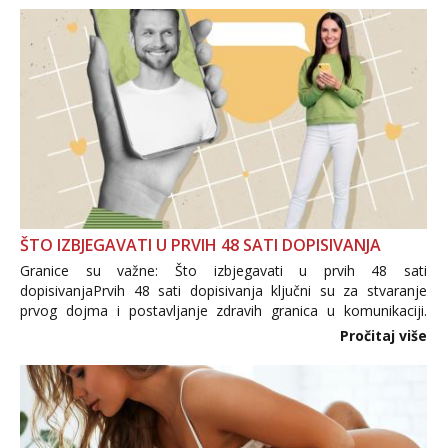
ŠTO IZBJEGAVATI U PRVIH 48 SATI DOPISIVANJA
Granice su važne: Što izbjegavati u prvih 48 sati
dopisivanjaPrvih 48 sati dopisivanja ključni su za stvaranje
prvog dojma i postavljanje zdravih granica u komunikaciji.
Važno je izbjeći prebrzo otkrivanje osobnih ili intimnih
Pročitaj više
informacija, jer nepoznata osoba još nije zaslužila to
povjerenje. Takođe...