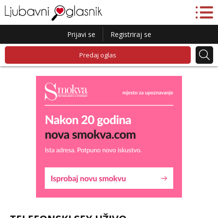
Prijavi se
Registriraj se
Predaj oglas
Lucija
Razgovaram :)
Tel:
064/677-677
- Kod: #136