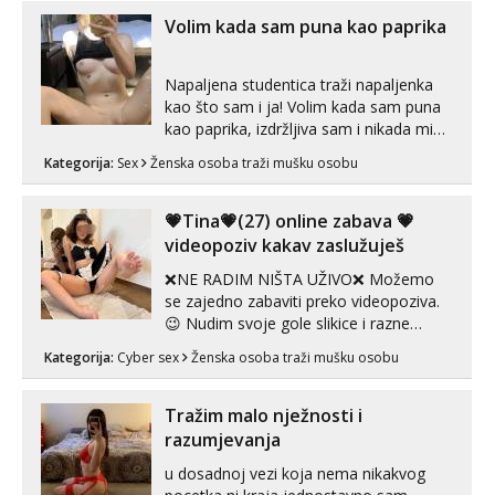
Tel:
064/677-677
- Kod: #142
Volim kada sam puna kao paprika
tel:0,93€ - mob:1,12€ min
Napaljena studentica traži napaljenka
kao što sam i ja! Volim kada sam puna
kao paprika, izdržljiva sam i nikada mi
nije dosta seksa. Volim grubi seks i više
Kategorija:
Sex
Ženska osoba traži mušku osobu
puta dnevno bilo kad i bilo gdje zato se
javi što prije da me isprobaš Klikni na
link ispod i nadji me tamo, cekam te!
💗Tina💗(27) online zabava 💗
videopoziv kakav zaslužuješ
❌NE RADIM NIŠTA UŽIVO❌ Možemo
se zajedno zabaviti preko videopoziva.
😉 Nudim svoje gole slikice i razne
videouradke. 🤩 Za online zabavu pošalji
Kategorija:
Cyber sex
Ženska osoba traži mušku osobu
poruku na Whatsapp, Telegram ili Viber.
😎 +385 91 912 3322 Za provjeru moje
autentičnosti možeš me vidjeti na
Tražim malo nježnosti i
videopozivu. 😉 S vama sam vec 5 ...
razumjevanja
u dosadnoj vezi koja nema nikakvog