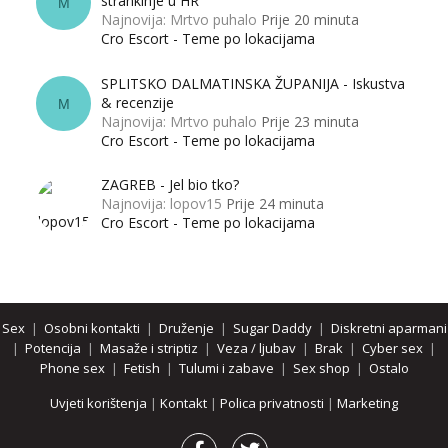
strankinje u HR
M
Najnovija: Mrtvo puhalo
Prije 20 minuta
Cro Escort - Teme po lokacijama
SPLITSKO DALMATINSKA ŽUPANIJA - Iskustva
& recenzije
M
Najnovija: Mrtvo puhalo
Prije 23 minuta
Cro Escort - Teme po lokacijama
ZAGREB - Jel bio tko?
Najnovija: lopov15
Prije 24 minuta
Cro Escort - Teme po lokacijama
Sex
|
Osobni kontakti
|
Druženje
|
Sugar Daddy
|
Diskretni aparmani
|
Potencija
|
Masaže i striptiz
|
Veza / ljubav
|
Brak
|
Cyber sex
|
Phone sex
|
Fetish
|
Tulumi i zabave
|
Sex shop
|
Ostalo
Uvjeti korištenja
|
Kontakt
|
Polica privatnosti
|
Marketing