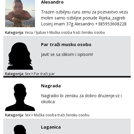
Alesandro
Žana
Razgovaram :)
Trazim ozbiljnu curu zenu za poznastvo vezu
molim samo ozbiljne ponude Rijeka_zagreb
Tel:
064/677-677
- Kod: #135
tel:0,93€ - mob:1,12€ min
Losinj imam 37g Alesandro +385953608228
Obavijesti me kada se oslobodi
💪💪
Kategorija:
Veza / ljubav
Muška osoba traži žensku osobu
Anita
Par traži musku osobu
Čekam tvoj poziv!
Javit se sa slikom i opisom!
Tel:
064/677-677
- Kod: #87
tel:0,93€ - mob:1,12€ min
Zara
Kategorija:
Sex
Par traži par
Čekam tvoj poziv!
Nagrada
Tel:
064/677-677
- Kod: #123
tel:0,93€ - mob:1,12€ min
Nagradio bi zensku za dobro druzenje.vz i
okolica
Anđela
Čekam tvoj poziv!
Kategorija:
Sex
Muška osoba traži žensku osobu
Tel:
064/677-677
- Kod: #142
tel:0,93€ - mob:1,12€ min
Laganica
Mira