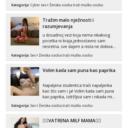
možete zabaviti preko videopoziva, ili
Kategorija:
Cyber sex
Ženska osoba traži mušku osobu
ako vam nisam dovoljna radim i u paru i
trojci s kolegicama, svaka je drugačija
😉 Radim i vruća tipkanja uz slike i hot
Tražim malo nježnosti i
line pozive. Za vas sam pripremila ...
razumjevanja
u dosadnoj vezi koja nema nikakvog
pocetka ni kraja,jednostavno sam
nesretna. sve dajem a nista ne dobivam
za uzvrat.trazim muskarca koji ce
Kategorija:
Sex
Ženska osoba traži mušku osobu
zadovoljiti moje potrebe,ne trazim puno
samo malo njeznosti i razumjevanja.
volim njezan seks i njezne poljupce po
Volim kada sam puna kao paprika
tijelu koji me jako pale,obozavam kad
muskar...
Napaljena studentica traži napaljenka
kao što sam i ja! Volim kada sam puna
kao paprika, izdržljiva sam i nikada mi
nije dosta seksa. Volim grubi seks i više
Kategorija:
Sex
Ženska osoba traži mušku osobu
puta dnevno bilo kad i bilo gdje zato se
javi što prije da me isprobaš Klikni na
link ispod i nadji me tamo, cekam te!
❤️‍🔥VATRENA MILF MAMA❤️‍🔥