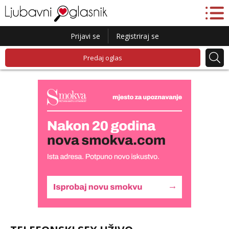
Prijavi se
Registriraj se
Predaj oglas
Lucija
Razgovaram :)
Tel:
064/677-677
- Kod: #136
tel:0,93€ - mob:1,12€ min