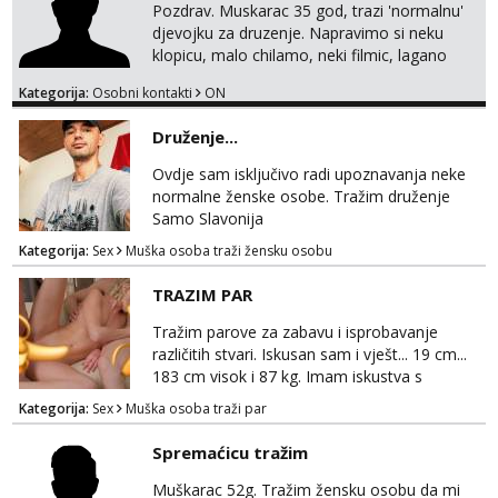
Pozdrav. Muskarac 35 god, trazi 'normalnu'
Čekam tvoj poziv!
djevojku za druzenje. Napravimo si neku
Tel:
064/677-677
- Kod: #72
klopicu, malo chilamo, neki filmic, lagano
tel:0,93€ - mob:1,12€ min
upoznavanje, bez obaveza. Izgled mi nije
Kategorija:
Osobni kontakti
ON
pretjerano bitan koliko iznutra. Bucke se
slobodno jave jer sam i sam takav. Medo
Druženje...
brundo xD Budi pristojna i dobra, za sve
ostale cemo lako. Zagreb.
Ovdje sam isključivo radi upoznavanja neke
normalne ženske osobe. Tražim druženje
Samo Slavonija
Kategorija:
Sex
Muška osoba traži žensku osobu
TRAZIM PAR
Tražim parove za zabavu i isprobavanje
različitih stvari. Iskusan sam i vješt... 19 cm...
183 cm visok i 87 kg. Imam iskustva s
parovima, potpuno sam zdrava i njegovana, a
Kategorija:
Sex
Muška osoba traži par
privatnost je apsolutno najvažnija. Ozbiljni
parovi mogu me kontaktirati putem
Spremaćicu tražim
WhatsAppa ili Vibera. Samo ozbiljni parovi
trebaju slati poruke ili zvati. Blokiram one koji
Muškarac 52g. Tražim žensku osobu da mi