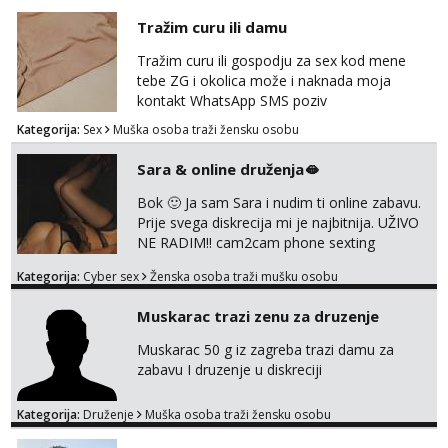
Biljana
Tražim curu ili damu
Razgovaram :)
Tražim curu ili gospodju za sex kod mene
Tel:
064/677-677
- Kod: #132
tebe ZG i okolica može i naknada moja
tel:0,93€ - mob:1,12€ min
kontakt WhatsApp SMS poziv
Obavijesti me kada se oslobodi
Kategorija:
Sex
Muška osoba traži žensku osobu
Monika
Čekam tvoj poziv!
Sara & online druženja🫦
Tel:
064/677-677
- Kod: #133
Bok 🙂 Ja sam Sara i nudim ti online zabavu.
tel:0,93€ - mob:1,12€ min
Prije svega diskrecija mi je najbitnija. UŽIVO
NE RADIM!! cam2cam phone sexting
Alisa
squirting anal slike i videa razne igrice s
Čekam tvoj poziv!
Kategorija:
Cyber sex
Ženska osoba traži mušku osobu
partnerom ili partnericom te naši porno
Tel:
064/677-677
- Kod: #106
uradci. Javi se porukom na wapp i zakaži svoj
Muskarac trazi zenu za druzenje
tel:0,93€ - mob:1,12€ min
termin. P.S. tražit ćeš me još 🫠💦
Muskarac 50 g iz zagreba trazi damu za
Vanesa
zabavu I druzenje u diskreciji
Čekam tvoj poziv!
Tel:
064/677-677
- Kod: #74
Kategorija:
Druženje
Muška osoba traži žensku osobu
tel:0,93€ - mob:1,12€ min