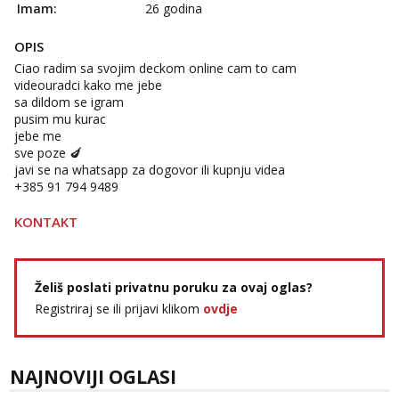
Imam:
26 godina
Lucija
Razgovaram :)
OPIS
Tel:
064/677-677
- Kod: #136
Ciao radim sa svojim deckom online cam to cam
tel:0,93€ - mob:1,12€ min
videouradci kako me jebe
Obavijesti me kada se oslobodi
sa dildom se igram
pusim mu kurac
Liliana
jebe me
Čekam tvoj poziv!
sve poze 🍆
Tel:
064/677-677
- Kod: #69
javi se na whatsapp za dogovor ili kupnju videa
tel:0,93€ - mob:1,12€ min
‪+385 91 794 9489‬
Marta
KONTAKT
Razgovaram :)
Tel:
064/677-677
- Kod: #53
tel:0,93€ - mob:1,12€ min
Želiš poslati privatnu poruku za ovaj oglas?
Obavijesti me kada se oslobodi
Registriraj se ili prijavi klikom
ovdje
Snježana
Čekam tvoj poziv!
Tel:
064/677-677
- Kod: #119
NAJNOVIJI OGLASI
tel:0,93€ - mob:1,12€ min