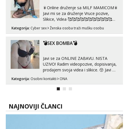
🎇Online druženje sa MILF MAMICOM🎇
Javi mi se za druženje Vruce pozive,
Slikice, Videa 🥰🥰🥰🥰🥰🥰🥰🥰🥰🥰🥰🥰
🥰 Solo ili sa partnerom ili kolegicama
Kategorija:
Cyber sex
Ženska osoba traži mušku osobu
Javi mi se porukom WhatsApp ili
Telegram WhatsApp 👉+385919977166
Telegram 👉@enafriedrichkis 🤬NE
💣SEX BOMBA💣
RADIM SASTANKE I DRUZENJA UZIVO
🤬...
Javi se za ONLINE ZABAVU. NISTA
UZIVO! Radim videopozive, dopisivanja,
prodajem svoja videa i slikice. 😚 Javi mi
se porukom na Whatsupp, Viber ili
Kategorija:
Osobni kontakti
ONA
Telegram. +385 91 723 0045
NAJNOVIJI ČLANCI