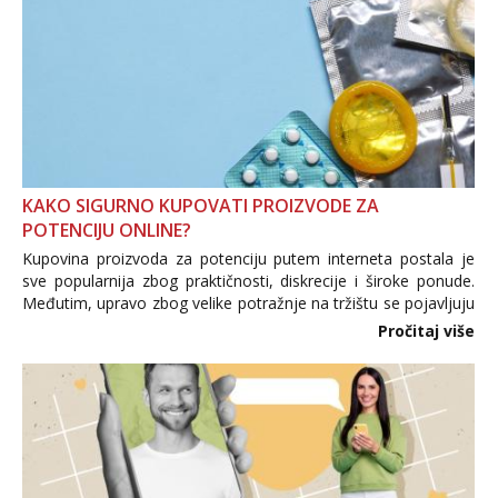
KAKO SIGURNO KUPOVATI PROIZVODE ZA
POTENCIJU ONLINE?
Kupovina proizvoda za potenciju putem interneta postala je
sve popularnija zbog praktičnosti, diskrecije i široke ponude.
Međutim, upravo zbog velike potražnje na tržištu se pojavljuju
i brojni krivotvoreni proizvodi, nepouzdane internetske
Pročitaj više
trgovine te proizvodi nepoznatog podrijetla. ...