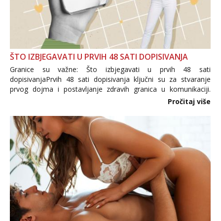
ŠTO IZBJEGAVATI U PRVIH 48 SATI DOPISIVANJA
Granice su važne: Što izbjegavati u prvih 48 sati
dopisivanjaPrvih 48 sati dopisivanja ključni su za stvaranje
prvog dojma i postavljanje zdravih granica u komunikaciji.
Važno je izbjeći prebrzo otkrivanje osobnih ili intimnih
Pročitaj više
informacija, jer nepoznata osoba još nije zaslužila to
povjerenje. Takođe...