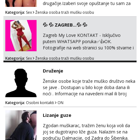
drugačije.Izaberi svoje opuštanje tu sam za
tebe.sve info na mob 095/762-8147
Kategorija:
Sex
Ženska osoba traži mušku osobu
💦 💦 ZAGREB...💦 💦
Zagreb My Love KONTAKT - Isključivo
putem WHATSAPP poruka✅️👍OK.
Fotografije na web stranici su 100% stvarne i
moje. ❤️ 🥰 stariji gospoda su također
Kategorija:
Sex
Ženska osoba traži mušku osobu
dobrodošli! Ali informacije ću vam poslati
samo putem WhatsAppa. ❗️❗️❗️ Samo u mom
Druženje
stanu; čista kupaonica i ručnici za vas prije ili
poslije masaže, nalazim se u centru grada. 🚫
Ženske osobe koje traže muško društvo neka
NE POZIVI ,❌️ NE SEXCAM, ❌️NE
se jave . Dostupan u bilo koje doba dana ili
SEXCHATTING🚫...
noći . Informacije na navedeni mail ili broj
mobitela.
Kategorija:
Osobni kontakti
ON
Lizanje guze
Zgodan muškarac, tražim ženu koja voli da
joj se dugotrajno liže guza. Nalazim se na
području Dalmacije, od Zadra do Šibenika.