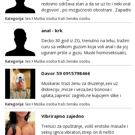
nisu ozbiljni.
redovno održava stan a da se uz to i neki oral
dogovori , po mogućnosti obostrani . Zapadni
dio Zagreba .Javiti se prvo porukom na
Kategorija:
Sex
Muška osoba traži žensku osobu
WhatsApp 0958634499
anal - krk
Decko 30 god iz ZG, trenutno na krku, tražim
curu sa velikom guzom koja voli anal i da joj
uguram prste u guzu. Muski homoseksualci,
parovi i transiči odjebite, ne zanimate me. Bilo
Kategorija:
Sex
Muška osoba traži žensku osobu
kakva placanja opcenito (gotovina) ili
unaprijed (aircash, paysafecard, bonovi) ne
Davor 59 0915798466
dolaze u obzir. Javit se prvo porukom na
whatsapp 0958048882.
Muskarac trazi zenu za druzenje,sex uz
diskreciju ,moze i veza,bez bonova i
uplata,zapresic zagreb,ne kupujem slike i
videa
Kategorija:
Sex
Muška osoba traži žensku osobu
Vibrirajmo zajedno
Trenuci za opuštanje, voliš erotske masaže i
seksy igrice.vibratori,strep on ili nešto