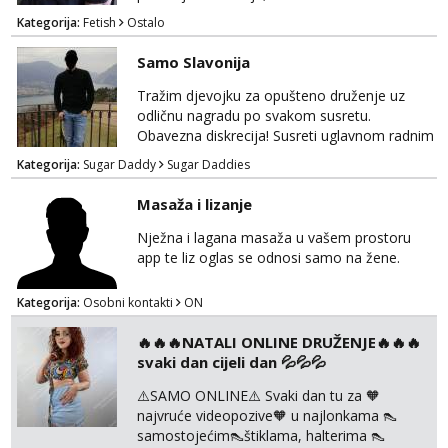
Kategorija:
Fetish
Ostalo
Samo Slavonija
Tražim djevojku za opušteno druženje uz
odličnu nagradu po svakom susretu.
Obavezna diskrecija! Susreti uglavnom radnim
danima tijekom dana ali nije uvjet. Samo
Kategorija:
Sugar Daddy
Sugar Daddies
Slavonija. osmarios984@gmail.com
Masaža i lizanje
Nježna i lagana masaža u vašem prostoru
app te liz oglas se odnosi samo na žene.
Kategorija:
Osobni kontakti
ON
🔥🔥🔥NATALI ONLINE DRUŽENJE🔥🔥🔥
svaki dan cijeli dan 💦💦💦
⚠️SAMO ONLINE⚠️ Svaki dan tu za 🧡
najvruće videopozive🧡 u najlonkama 👠
samostojećim👠štiklama, halterima 👠