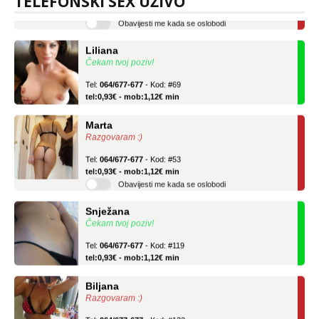
TELEFONSKI SEX UŽIVO
Obavijesti me kada se oslobodi
Liliana
Čekam tvoj poziv!
Tel:
064/677-677
- Kod: #69
tel:0,93€ - mob:1,12€ min
Marta
Razgovaram :)
Tel:
064/677-677
- Kod: #53
tel:0,93€ - mob:1,12€ min
Obavijesti me kada se oslobodi
Snježana
Čekam tvoj poziv!
Tel:
064/677-677
- Kod: #119
tel:0,93€ - mob:1,12€ min
Biljana
Razgovaram :)
Tel:
064/677-677
- Kod: #132