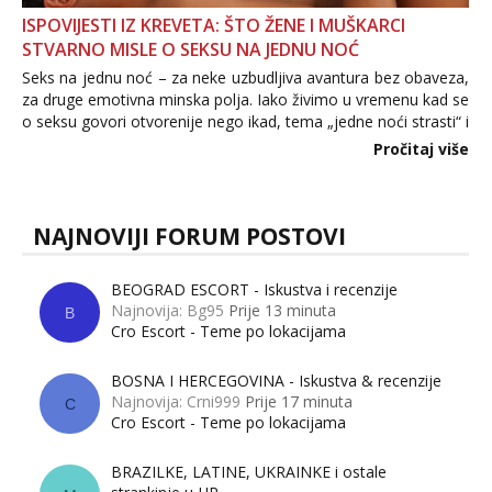
ISPOVIJESTI IZ KREVETA: ŠTO ŽENE I MUŠKARCI
STVARNO MISLE O SEKSU NA JEDNU NOĆ
Seks na jednu noć – za neke uzbudljiva avantura bez obaveza,
za druge emotivna minska polja. Iako živimo u vremenu kad se
o seksu govori otvorenije nego ikad, tema „jedne noći strasti“ i
dalje izaziva burne rasprave. Što zapravo misle žene, a što
Pročitaj više
muškarci? Jesu...
NAJNOVIJI FORUM POSTOVI
BEOGRAD ESCORT - Iskustva i recenzije
Najnovija: Bg95
Prije 13 minuta
B
Cro Escort - Teme po lokacijama
BOSNA I HERCEGOVINA - Iskustva & recenzije
Najnovija: Crni999
Prije 17 minuta
C
Cro Escort - Teme po lokacijama
BRAZILKE, LATINE, UKRAINKE i ostale