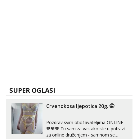
SUPER OGLASI
Crvenokosa ljepotica 20g. 🤭
Pozdrav svim obožavateljima ONLINE
🧡🧡🧡 Tu sam za vas ako ste u potrazi
za online druženjem - samnom se