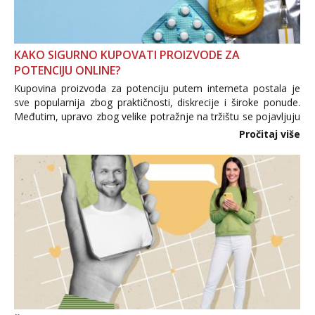
KAKO SIGURNO KUPOVATI PROIZVODE ZA
POTENCIJU ONLINE?
Kupovina proizvoda za potenciju putem interneta postala je
sve popularnija zbog praktičnosti, diskrecije i široke ponude.
Međutim, upravo zbog velike potražnje na tržištu se pojavljuju
i brojni krivotvoreni proizvodi, nepouzdane internetske
Pročitaj više
trgovine te proizvodi nepoznatog podrijetla. ...