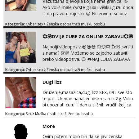
Razuzdana djevojka koja nema granica. 💦
❌NE RADIM NIŠTA UŽIVO❌ ❌NE ...
Ako voliš male čvrste grudi i veliku guzu onda
si na pravom mjestu. 😉 Ne zovem se bez
razloga ANAL KRALJICA. 🍑 Volim perverzije,
Kategorija:
Cyber sex
Ženska osoba traži mušku osobu
grubu igru, dominaciju i puno prljavih igrica.
Ne štedim na igračkama i sexi rublju. 😉
💞💟DVIJE CURE ZA ONLINE ZABAVU💞💟
Ponuda videa koju ja nudim nećeš pronaći ni
kod jedne djevojke. U proteklih 5 godina
Najbolji videopoziv 😎😎😎 💥💥💥 Želiš svrsiti
snimila sam preko 600 videouradaka. Malo je
s nama? 💯💯 Možemo se zajedno zabaviti
reći da sam PR...
preko videopoziva. 😉 👅NAJ LUDA ZABAVA
JE ZAGARANTIRANA😈 Za online zabavu
Kategorija:
Cyber sex
Ženska osoba traži mušku osobu
pošalji poruku na Whatsapp, Telegram ili
Viber. 😎 Za provjeru nase autentičnosti
Dugi lizz
možeš me vidjeti na videopozivu. 😉
091/912-3322 ❌NE RADIMO NIŠTA UŽIVO❌
Druženje,masažica,dugi lizz SEX, 69 i sve što
te pali.. Uredan napaljen diskretan iz Zg. Volio
bi upoznati curu ili damu sličnih vručih željica
za zajedničko ugodno i strastveno druženje.
Kategorija:
Sex
Muška osoba traži žensku osobu
Prostor imam, diskr max. A i mobilan 🚗 sam.
More
Ovim putem molio bih da se javi zenska