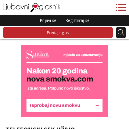
Prijavi se
Registriraj se
Predaj oglas
Alisa
Razgovaram :)
Tel:
064/677-677
- Kod: #106
tel:0,93€ - mob:1,12€ min