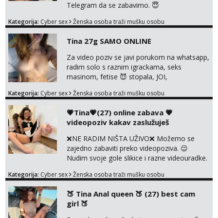
Telegram da se zabavimo. 😇
+385919123322 Možemo zajedno na
Kategorija:
Cyber sex
Ženska osoba traži mušku osobu
videopoziv ili se možemo dopisivati uz slanje
sexi slikica. 🤫 Prodajem svoje gole slike,
Tina 27g SAMO ONLINE
videa, gacice i carapice 🤑 🤬 NE RADIM
UŽIVO🤬 🤬 NE RADIM UŽIVO🤬 🤬 NE
Za video poziv se javi porukom na whatsapp,
RADIM UŽIVO🤬 🤬 NE RADIM UŽIVO🤬 🤬
radim solo s raznim igrackama, seks
NE RADIM UŽIVO🤬...
masinom, fetise 😈 stopala, JOI,
dominacija..ili kako god voliš 😉 Slike s licem
Kategorija:
Cyber sex
Ženska osoba traži mušku osobu
u svim kombinacijama❗videa raznih na
biranje❗cam2cam koji još nisi doživio❗vruće
💗Tina💗(27) online zabava 💗
tipkanje❗radim materijal po želji 😈 Radim
videopoziv kakav zaslužuješ
PROVJERU AUTENTIČNOSTI video pozivom
NIŠTA UŽIVO ME NE ZANIMA Čekam te 😘
❌NE RADIM NIŠTA UŽIVO❌ Možemo se
091 912 3322...
zajedno zabaviti preko videopoziva. 😉
Nudim svoje gole slikice i razne videouradke.
🤩 Za online zabavu pošalji poruku na
Kategorija:
Cyber sex
Ženska osoba traži mušku osobu
Whatsapp, Telegram ili Viber. 😎 +385 91 912
3322 Za provjeru moje autentičnosti možeš
🍑 Tina Anal queen 🍑 (27) best cam
me vidjeti na videopozivu. 😉 S vama sam
girl 🍑
vec 5 godina. Vaša Tina. 💗 ❌NE RADIM
NIŠTA UŽIVO❌ ❌NE RADIM NIŠTA UŽIVO❌