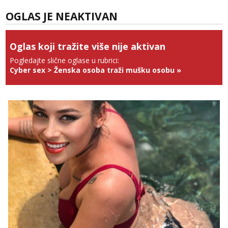
Tel:
064/677-677
- Kod: #74
tel:0,93€ - mob:1,12€ min
OGLAS JE NEAKTIVAN
Obavijesti me kada se oslobodi
Anđela
Oglas koji tražite više nije aktivan
Čekam tvoj poziv!
Pogledajte slične oglase u rubrici:
Tel:
064/677-677
- Kod: #142
Cyber sex
>
Ženska osoba traži mušku osobu
»
tel:0,93€ - mob:1,12€ min