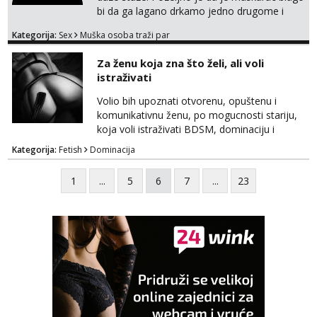
bi da ga lagano drkamo jedno drugome i
otvoren sam da vas oboje izjebem. Imam
Kategorija:
Sex
Muška osoba traži par
iskustva sa cuckold i volio bih upoznati bracni
par u HR koji bi zelio probati ili masta o tako
Za ženu koja zna što želi, ali voli
necemu. Ja sam nepusac, cist, uredan i
istraživati
diskretan. 195 100 44 godine Strogo okolica
Rijeke lp
Volio bih upoznati otvorenu, opuštenu i
komunikativnu ženu, po mogucnosti stariju,
koja voli istraživati BDSM, dominaciju i
submisiju, roleplay, fetishe i razne oblike
Kategorija:
Fetish
Dominacija
kreativne erotike, kao i sex opcenito.
Obožavam starije, zrele i samopouzdane
1
...
5
6
7
...
23
zene. Iskustvo, godine, izgled nisu presudni,
kao niti cinjenica ako trazite nesto izvan braka
koji je upao u monotoniju svakodnevnice.
Ono što mi je važ...