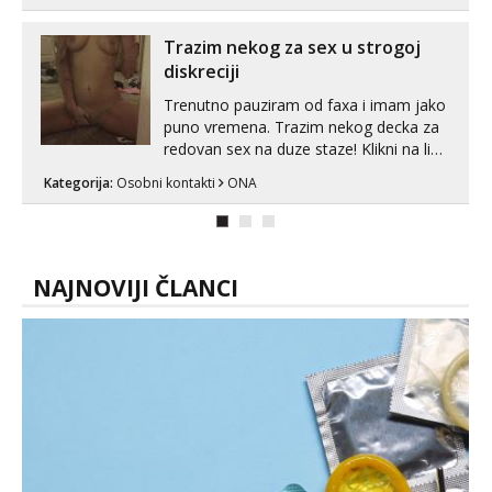
Trazim nekog za sex u strogoj
diskreciji
Trenutno pauziram od faxa i imam jako
puno vremena. Trazim nekog decka za
redovan sex na duze staze! Klikni na link
ispod i nadji me tamo, cekam te!
Kategorija:
Osobni kontakti
ONA
NAJNOVIJI ČLANCI