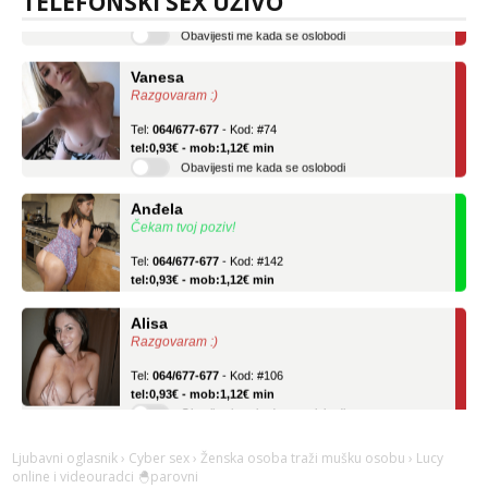
TELEFONSKI SEX UŽIVO
Obavijesti me kada se oslobodi
Vanesa
Razgovaram :)
Tel:
064/677-677
- Kod: #74
tel:0,93€ - mob:1,12€ min
Obavijesti me kada se oslobodi
Anđela
Čekam tvoj poziv!
Tel:
064/677-677
- Kod: #142
tel:0,93€ - mob:1,12€ min
Alisa
Razgovaram :)
Tel:
064/677-677
- Kod: #106
tel:0,93€ - mob:1,12€ min
Obavijesti me kada se oslobodi
Vanesa
Ljubavni oglasnik
›
Cyber sex
›
Ženska osoba traži mušku osobu
› Lucy
Razgovaram :)
online i videouradci 🐣parovni