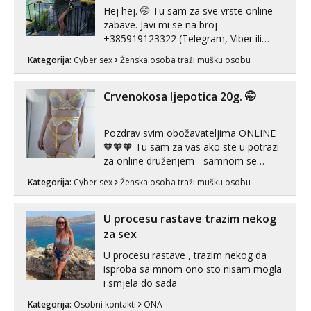
Hej hej. 🤭 Tu sam za sve vrste online
zabave. Javi mi se na broj
+385919123322 (Telegram, Viber ili
Whatsapp). 🤙 NE javljaj se na uzivo.
Kategorija:
Cyber sex
Ženska osoba traži mušku osobu
Hvala.
Crvenokosa ljepotica 20g. 🤭
Pozdrav svim obožavateljima ONLINE
🧡🧡🧡 Tu sam za vas ako ste u potrazi
za online druženjem - samnom se
možete zabaviti preko videopoziva, ili
Kategorija:
Cyber sex
Ženska osoba traži mušku osobu
ako vam nisam dovoljna radim i u paru i
trojci s kolegicama, svaka je drugačija
😉 Radim i vruća tipkanja uz slike i hot
U procesu rastave trazim nekog
line pozive. Za vas sam pripremila ...
za sex
U procesu rastave , trazim nekog da
isproba sa mnom ono sto nisam mogla
i smjela do sada
Kategorija:
Osobni kontakti
ONA