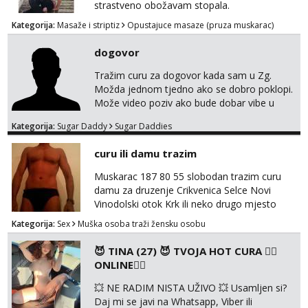
strastveno obožavam stopala.
Kategorija:
Masaže i striptiz
Opustajuce masaze (pruza muskarac)
dogovor
Tražim curu za dogovor kada sam u Zg.
Možda jednom tjedno ako se dobro poklopi.
Može video poziv ako bude dobar vibe u
porukama jer me zanimaju samo konkretne
Kategorija:
Sugar Daddy
Sugar Daddies
ponude. Moje preference su duga kosa, do
50ak kg, 165-175cm, oko 25g i da nisi pušač.
curu ili damu trazim
Eventualne iznimke mogu biti zbog dobre
osobnosti i iskrene komunikacije. Tg:
Muskarac 187 80 55 slobodan trazim curu
@m49229
damu za druzenje Crikvenica Selce Novi
Vinodolski otok Krk ili neko drugo mjesto
Kategorija:
Sex
Muška osoba traži žensku osobu
😈 TINA (27) 😈 TVOJA HOT CURA ❤️‍🔥
ONLINE❤️‍🔥
💥 NE RADIM NISTA UŽIVO 💥 Usamljen si?
Daj mi se javi na Whatsapp, Viber ili