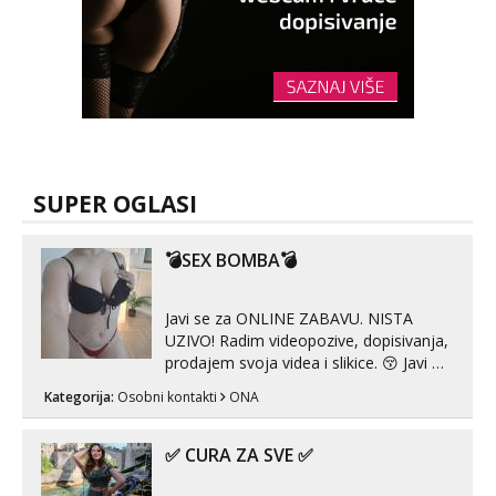
SUPER OGLASI
💣SEX BOMBA💣
Javi se za ONLINE ZABAVU. NISTA
UZIVO! Radim videopozive, dopisivanja,
prodajem svoja videa i slikice. 😚 Javi mi
se porukom na Whatsupp, Viber ili
Kategorija:
Osobni kontakti
ONA
Telegram. +385 91 723 0045
✅ CURA ZA SVE ✅