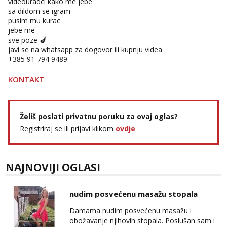
videouradci kako me jebe
sa dildom se igram
pusim mu kurac
jebe me
sve poze 🍆
javi se na whatsapp za dogovor ili kupnju videa
‪+385 91 794 9489‬
KONTAKT
Želiš poslati privatnu poruku za ovaj oglas?
Registriraj se ili prijavi klikom
ovdje
NAJNOVIJI OGLASI
nudim posvećenu masažu stopala
Damama nudim posvećenu masažu i
obožavanje njihovih stopala. Poslušan sam i