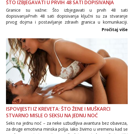
ŠTO IZBJEGAVATI U PRVIH 48 SATI DOPISIVANJA
Granice su važne: Što izbjegavati u prvih 48 sati
dopisivanjaPrvih 48 sati dopisivanja ključni su za stvaranje
prvog dojma i postavljanje zdravih granica u komunikaciji.
Važno je izbjeći prebrzo otkrivanje osobnih ili intimnih
Pročitaj više
informacija, jer nepoznata osoba još nije zaslužila to
povjerenje. Takođe...
ISPOVIJESTI IZ KREVETA: ŠTO ŽENE I MUŠKARCI
STVARNO MISLE O SEKSU NA JEDNU NOĆ
Seks na jednu noć – za neke uzbudljiva avantura bez obaveza,
za druge emotivna minska polja. Iako živimo u vremenu kad se