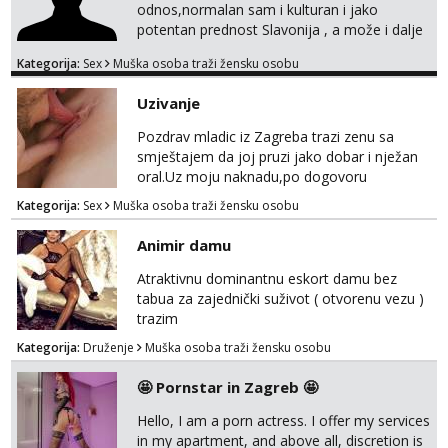
na međusobnom poštovanju, povjerenju i
odnos,normalan sam i kulturan i jako
pažnji. Voli...
potentan prednost Slavonija , a može i dalje
mobilan sam,molim da mi se jave samo
Kategorija:
Sex
Muška osoba traži žensku osobu
ozbiljne žene koje su se našle u mom oglasu.
Uzivanje
Pozdrav mladic iz Zagreba trazi zenu sa
smještajem da joj pruzi jako dobar i nježan
oral.Uz moju naknadu,po dogovoru
.Diskrecija osigurana.
Kategorija:
Sex
Muška osoba traži žensku osobu
Animir damu
Atraktivnu dominantnu eskort damu bez
tabua za zajednički suživot ( otvorenu vezu )
trazim
Kategorija:
Druženje
Muška osoba traži žensku osobu
🤩 Pornstar in Zagreb 🤩
Hello, I am a porn actress. I offer my services
in my apartment, and above all, discretion is