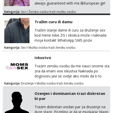
always guaranteed with me.🤩European girl
with experience I do classic
Kategorija:
Sex
Ženska osoba traži mušku osobu
sex,domination,and oral with condom cause
i need to stay healthy because acting and
Tražim curu ili damu
also my own health 😘 i dont do anal or
kissing
Tražim starije dame ili curu za druženje sex
kod mene tebe ZG i okolica može i naknada
moja kontakt WhatsApp SMS poziv
Kategorija:
Sex
Muška osoba traži žensku osobu
Iskustvo
Trazim zensku osobu da me nauci onome sta
zna da imam vise iskustva Naknada po
dogovoru Javi se ovdje ako mislis da ti to
mozes
Kategorija:
Druženje
Muška osoba traži žensku osobu
Ozenjen i dominantan trazi diskretan
bi par
Trazim diskretan uredan par za druzenje na
duze staze. Pozeljno je da je muskarac blago