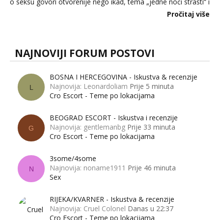
o seksu govori otvorenije nego ikad, tema „jedne noći strasti“ i
dalje izaziva burne rasprave. Što zapravo misle žene, a što
Pročitaj više
muškarci? Jesu...
NAJNOVIJI FORUM POSTOVI
BOSNA I HERCEGOVINA - Iskustva & recenzije
Najnovija: Leonardoliam
Prije 5 minuta
L
Cro Escort - Teme po lokacijama
BEOGRAD ESCORT - Iskustva i recenzije
Najnovija: gentlemanbg
Prije 33 minuta
G
Cro Escort - Teme po lokacijama
3some/4some
Najnovija: noname1911
Prije 46 minuta
N
Sex
RIJEKA/KVARNER - Iskustva & recenzije
Najnovija: Cruel Colonel
Danas u 22:37
Cro Escort - Teme po lokacijama