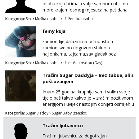
osoba koja bi imala volje samnom otici na
more krajem osmog mjeseca na pet dana
netrazim nista intimno cisto druženje da
Kategorija:
Sex
Muška osoba traži žensku osobu
nisam sam ,imam 39 godina crna kosa 170
visok 80 kg zagrebačka županija 0919121728
femy kuja
WhatsApp Viber ili mail merkej86@gmail.com
kamiondije,dalazim.na odmorista u
kamion,sve po dogovoru,stalno u
najlonkama, tajcama,sav gladak bez
dlaka,spermu obozavam,sve po dog
Kategorija:
Sex
Muška osoba traži mušku osobu (Gay)
Tražim Sugar Daddyja – Bez tabua, ali s
poštovanjem
Imam 25 godina, krupnija sam i volim svoje
tijelo baš takvo kakvo je – zračim pozitivnom
energijom i uvijek nastojim donijeti osmijeh u
nečiji dan. Tražim zrelu, galantnu osobu za
Kategorija:
Sugar Daddy
Sugar Baby (zensko)
ugodno, opušteno i uzajamno korisno
druženje – bez lažnih obećanja i s puno
Tražim ljubavnicu
iskrenosti. Nisam prostitutka, niti želim biti –
ne zanima me “posao”, već odnos temeljen
Tražim ljubavnicu za dugotrajan