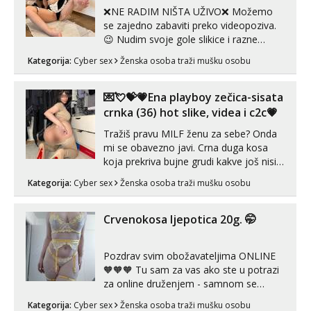
❌NE RADIM NIŠTA UŽIVO❌ Možemo
se zajedno zabaviti preko videopoziva.
😉 Nudim svoje gole slikice i razne
videouradke. 🤩 Za online zabavu pošalji
Kategorija:
Cyber sex
Ženska osoba traži mušku osobu
poruku na Whatsapp, Telegram ili Viber.
😎 +385 91 912 3322 Za provjeru moje
autentičnosti možeš me vidjeti na
💌💘💝💗Ena playboy zečica-sisata
videopozivu. 😉 S vama sam vec 5 ...
crnka (36) hot slike, videa i c2c💗
Tražiš pravu MILF ženu za sebe? Onda
mi se obavezno javi. Crna duga kosa
koja prekriva bujne grudi kakve još nisi
vidio, čista ŠESTICA! A usne? O usnama
Kategorija:
Cyber sex
Ženska osoba traži mušku osobu
bolje da ni ne pričam. Prave pune usne
koje će ti se urezati u pamćenje, jer
vjeruj mi, takve još nisi vidio. Uvijek sam
Crvenokosa ljepotica 20g. 🤭
spremna za ONLOINE zabavu...
Pozdrav svim obožavateljima ONLINE
🧡🧡🧡 Tu sam za vas ako ste u potrazi
za online druženjem - samnom se
možete zabaviti preko videopoziva, ili
Kategorija:
Cyber sex
Ženska osoba traži mušku osobu