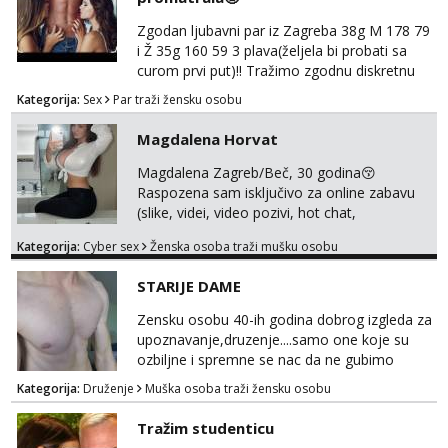
Zgodan ljubavni par iz Zagreba 38g M 178 79
i Ž 35g 160 59 3 plava(željela bi probati sa
curom prvi put)!! Tražimo zgodnu diskretnu
curu koja bi nas promatrala dok imamo
Kategorija:
Sex
Par traži žensku osobu
žestok odnos. Može se pridruziti ali i ne
mora.Bitno da uzivamo diskretno anonimno
Magdalena Horvat
bez upoznavanja puno.Sliku mozemo
razmjeniti,ali najbolje uzivo se upoznati. Na
Magdalena Zagreb/Beč, 30 godina😚
goo smo do 15.8 poslije tog mozemo se
Raspozena sam isključivo za online zabavu
druziti,javi se na mail il...
(slike, videi, video pozivi, hot chat,
ispunjavanje zelja raznih i fetisa)💦 Slike na
Kategorija:
Cyber sex
Ženska osoba traži mušku osobu
oglasu su MOJE❗ Instagram:
@MagdalenaMagyy Javite mi se porukom na
STARIJE DAME
TELEGRAM: @MagdalenaMagy 👈
(ODGOVARAM JAKO BRZO TU I TU PISITE
Zensku osobu 40-ih godina dobrog izgleda za
AKO STE ZA ZABAVU)🔥 Moguće
upoznavanje,druzenje....samo one koje su
verifkovanje prije zabave✅ JAVI MI SE I
ozbiljne i spremne se nac da ne gubimo
ISPUNI SVOJE NAJVECE FANTAZIJE😈 CEKA...
vrijeme!
Kategorija:
Druženje
Muška osoba traži žensku osobu
Tražim studenticu