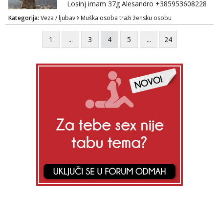
Losinj imam 37g Alesandro +385953608228
💪💪
Kategorija:
Veza / ljubav
Muška osoba traži žensku osobu
1
...
3
4
5
...
24