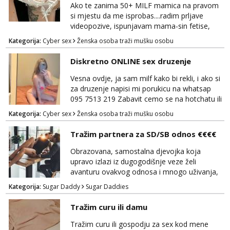
Ako te zanima 50+ MILF mamica na pravom
si mjestu da me isprobas....radim prljave
videopozive, ispunjavam mama-sin fetise,
dominacija, hotchat, saljem ti svoje gole
Kategorija:
Cyber sex
Ženska osoba traži mušku osobu
slikice i videe ako zelis, a mozes i dobiti gacice
od mamice ako me zamolis... 🔥🫦 NE RADIM
Diskretno ONLINE sex druzenje
UZIVO...Javi se na wapp 091 548 3275,
mamica te ceka da ispunim sve tvoje zelje 😽
Vesna ovdje, ja sam milf kako bi rekli, i ako si
za druzenje napisi mi porukicu na whatsap
095 7513 219 Zabavit cemo se na hotchatu ili
videopozivu a saljem i gacice i gole slikice :)
Kategorija:
Cyber sex
Ženska osoba traži mušku osobu
NE UZIVO!
Tražim partnera za SD/SB odnos €€€€
Obrazovana, samostalna djevojka koja
upravo izlazi iz dugogodišnje veze želi
avanturu ovakvog odnosa i mnogo uživanja,
poklona, pažnje i putovanja. Moguća i
Kategorija:
Sugar Daddy
Sugar Daddies
poslovna saradnja ako nam se interesi
poklapaju. Mnogo senzualnosti i lijepe
Tražim curu ili damu
energije. Javite mi se sa opisom što opširnijim
jer od toga ovisi da li ću odgovoriti. Isključivo
Tražim curu ili gospodju za sex kod mene