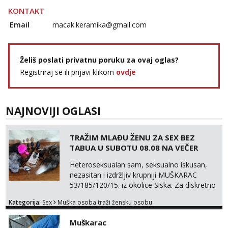
KONTAKT
Email
macak.keramika@gmail.com
Želiš poslati privatnu poruku za ovaj oglas?
Registriraj se ili prijavi klikom
ovdje
NAJNOVIJI OGLASI
TRAŽIM MLAĐU ŽENU ZA SEX BEZ
TABUA U SUBOTU 08.08 NA VEČER
Heteroseksualan sam, seksualno iskusan,
nezasitan i izdržljiv krupniji MUŠKARAC
53/185/120/15. iz okolice Siska. Za diskretno
seksualno druženje U SUBOTU 08.08 NA
Kategorija:
Sex
Muška osoba traži žensku osobu
VEČER u ZAGREBU tražim MLAĐU ŽENU bez
obzira na vjeru, nacionalnost, bračni status i
Muškarac
udaljenost konkretno zainteresiranu za SEKS