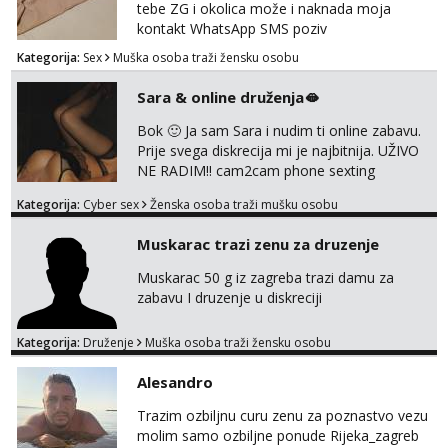
tražim nekoga za duži vremenski period.
tebe ZG i okolica može i naknada moja
Naravno njegovanog i galantn...
kontakt WhatsApp SMS poziv
Kategorija:
Sex
Muška osoba traži žensku osobu
Sara & online druženja🫦
Bok 🙂 Ja sam Sara i nudim ti online zabavu.
Prije svega diskrecija mi je najbitnija. UŽIVO
NE RADIM!! cam2cam phone sexting
squirting anal slike i videa razne igrice s
Kategorija:
Cyber sex
Ženska osoba traži mušku osobu
partnerom ili partnericom te naši porno
uradci. Javi se porukom na wapp i zakaži svoj
Muskarac trazi zenu za druzenje
termin. P.S. tražit ćeš me još 🫠💦
Muskarac 50 g iz zagreba trazi damu za
zabavu I druzenje u diskreciji
Kategorija:
Druženje
Muška osoba traži žensku osobu
Alesandro
Trazim ozbiljnu curu zenu za poznastvo vezu
molim samo ozbiljne ponude Rijeka_zagreb