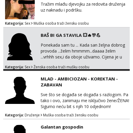
Tražim mlađu djevojku za redovita druženja
uz naknadu i podršku.
Kategorija:
Sex
Muška osoba traži žensku osobu
BAŠ BI GA STAVILA 💥🔥🎊💪
Ponekada sam tu ... Kada san željna dobrog
provoda ...želim hmmmm...daaaa želim
...vrhhh sex,i da oboje uživamo. Cijena je u
skladu sa time . TVOJ PROSTOR U ZAGREBU
Kategorija:
Sex
Ženska osoba traži mušku osobu
Procjeni jesi li ti taj .?! Ja bi jednog ali
kvalitetnog. Prirodne veće grudi i prcasta
MLAD - AMBICIOZAN - KOREKTAN -
guza ... Javi se 🔥Samo na mail.
ZABAVAN
Sve što se događa se događa s razlogom. Pa
tako i ovo, zanimaju me isključivo žene/ŽENA!
Sigurno neću bit s njih 10 odjednom!
Kategorija:
Druženje
Muška osoba traži žensku osobu
Galantan gospodin