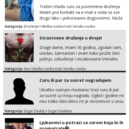
bez TABUA i KONDOMA upotpunjen SEKS
Tražim mlađu curu za povremena druženja.
IGRAČKAMA od vibratora i umjetnih dilda do
Molim prvi kontakt na e-mail a onda se sve
analnih čepova raznih vel...
drugo lako i jednostavno dogovorimo. Može
sve u krugu od 100 km oko Zagreba
Kategorija:
Druženje
Muška osoba traži žensku osobu
Strastveno druženje u dvoje!
Drage dame, Imam 30 godina, zgodan sam,
uredan, šarmantan i znam kako pružiti ženi
pažnju, uzbuđenje i nezaboravne trenutke.
Tražim otvorenu damu koja želi prepustiti se
Kategorija:
Sex
Muška osoba traži žensku osobu
snažnoj privlačnosti, strasti i noći ispunjenoj
užitkom bez ikakvih obaveza i komplikacija.
Curu ili par za susret nagradujem
Ako ti nedostaje dodir, poljupci, kemija i
muškarac koji će se potpuno posvetiti tvom
Ukratko ozenjen muskarac trazi curu ili par
zadovoljstvu, možda smo upravo ono što
za susret uz moju nagradu. Izgled i godine mi
oboje t...
nisu toliko bitni bitno mi je otvorenost u sexu
i bez previse tabooa . Molim ozbiljne da se
Kategorija:
Sugar Daddy
Sugar Daddies
jave na mail . Molim ako je moguce prvi mail
sa slikom ili opisom i otkud ste . Javite se
Ljubavnici u potrazi za curom koja bi ih
necete pozalit
promatrala🤩