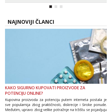
ako vam nisam dovoljna radim i u paru i
trojci s kolegicama, svaka je drugačija
😉 Radim i vruća tipkanja uz slike i hot
line pozive. Za vas sam pripremila ...
NAJNOVIJI ČLANCI
KAKO SIGURNO KUPOVATI PROIZVODE ZA
POTENCIJU ONLINE?
Kupovina proizvoda za potenciju putem interneta postala je
sve popularnija zbog praktičnosti, diskrecije i široke ponude.
Međutim, upravo zbog velike potražnje na tržištu se pojavljuju