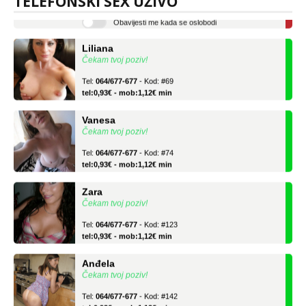
TELEFONSKI SEX UŽIVO
Obavijesti me kada se oslobodi
Liliana
Čekam tvoj poziv!
Tel:
064/677-677
- Kod: #69
tel:0,93€ - mob:1,12€ min
Vanesa
Čekam tvoj poziv!
Tel:
064/677-677
- Kod: #74
tel:0,93€ - mob:1,12€ min
Zara
Čekam tvoj poziv!
Tel:
064/677-677
- Kod: #123
tel:0,93€ - mob:1,12€ min
Anđela
Čekam tvoj poziv!
Tel:
064/677-677
- Kod: #142
tel:0,93€ - mob:1,12€ min