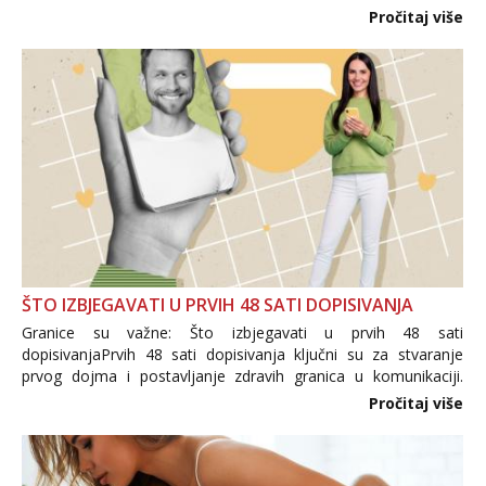
i brojni krivotvoreni proizvodi, nepouzdane internetske
Pročitaj više
trgovine te proizvodi nepoznatog podrijetla. ...
ŠTO IZBJEGAVATI U PRVIH 48 SATI DOPISIVANJA
Granice su važne: Što izbjegavati u prvih 48 sati
dopisivanjaPrvih 48 sati dopisivanja ključni su za stvaranje
prvog dojma i postavljanje zdravih granica u komunikaciji.
Važno je izbjeći prebrzo otkrivanje osobnih ili intimnih
Pročitaj više
informacija, jer nepoznata osoba još nije zaslužila to
povjerenje. Takođe...