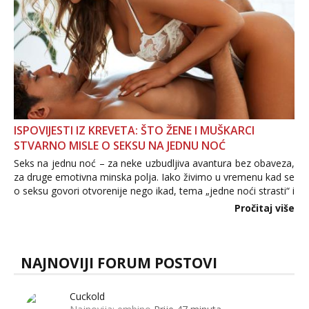
ISPOVIJESTI IZ KREVETA: ŠTO ŽENE I MUŠKARCI
STVARNO MISLE O SEKSU NA JEDNU NOĆ
Seks na jednu noć – za neke uzbudljiva avantura bez obaveza,
za druge emotivna minska polja. Iako živimo u vremenu kad se
o seksu govori otvorenije nego ikad, tema „jedne noći strasti“ i
dalje izaziva burne rasprave. Što zapravo misle žene, a što
Pročitaj više
muškarci? Jesu...
NAJNOVIJI FORUM POSTOVI
Cuckold