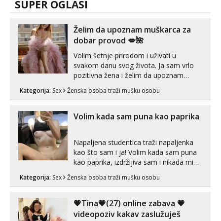
SUPER OGLASI
Želim da upoznam muškarca za
dobar provod 💋🌺
Volim šetnje prirodom i uživati u
svakom danu svog života. Ja sam vrlo
pozitivna žena i želim da upoznam
muškarca za dobar provod, naravno
Kategorija:
Sex
Ženska osoba traži mušku osobu
može i nešto više.💋🌺 Klikni na link
ispod i nadji me tamo, cekam te!
Volim kada sam puna kao paprika
Napaljena studentica traži napaljenka
kao što sam i ja! Volim kada sam puna
kao paprika, izdržljiva sam i nikada mi
nije dosta seksa. Volim grubi seks i više
Kategorija:
Sex
Ženska osoba traži mušku osobu
puta dnevno bilo kad i bilo gdje zato se
javi što prije da me isprobaš Klikni na
link ispod i nadji me tamo, cekam te!
💗Tina💗(27) online zabava 💗
videopoziv kakav zaslužuješ