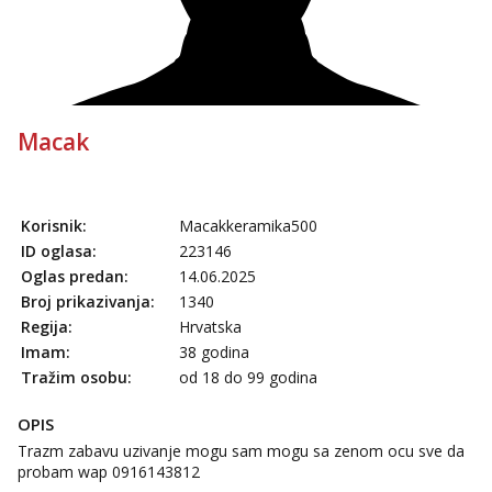
Anđela
Čekam tvoj poziv!
Tel:
064/677-677
- Kod: #142
tel:0,93€ - mob:1,12€ min
Macak
Korisnik:
Macakkeramika500
ID oglasa:
223146
Oglas predan:
14.06.2025
Broj prikazivanja:
1340
Regija:
Hrvatska
Imam:
38 godina
Tražim osobu:
od 18 do 99 godina
OPIS
Trazm zabavu uzivanje mogu sam mogu sa zenom ocu sve da
probam wap 0916143812