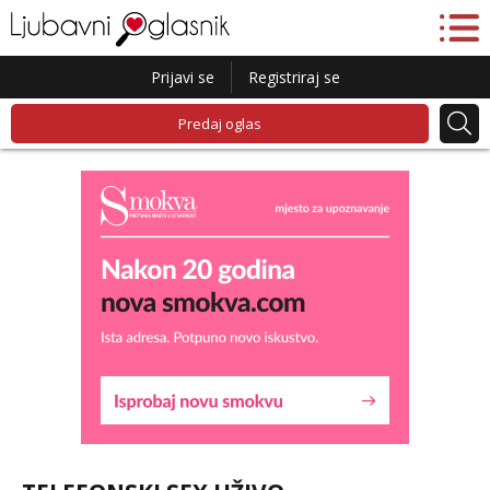
Prijavi se
Registriraj se
Predaj oglas
Lucija
Razgovaram :)
Tel:
064/677-677
- Kod: #136
tel:0,93€ - mob:1,12€ min