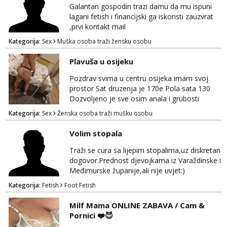
Galantan gospodin trazi damu da mu ispuni
lagani fetish i financijski ga iskoristi zauzvrat
,prvi kontakt mail
Kategorija:
Sex
Muška osoba traži žensku osobu
Plavuša u osijeku
Pozdrav svima u centru osijeka imam svoj
prostor Sat druzenja je 170e Pola sata 130
Dozvoljeno je sve osim anala i grubosti
Prodajem i svoja videa ako nekog zanima Za
Kategorija:
Sex
Ženska osoba traži mušku osobu
dogovor javite se na wocap 0919282417
Volim stopala
Traži se cura sa lijepim stopalima,uz diskretan
dogovor.Prednost djevojkama iz Varaždinske i
Međimurske županije,ali nije uvjet:)
Kategorija:
Fetish
Foot Fetish
Milf Mama ONLINE ZABAVA / Cam &
Pornici ❤️😈