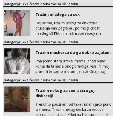
provod, naravno može i nešto više.💋🌺 Klikni
Kategorija:
Sex
Ženska osoba traži mušku osobu
na link ispod i nadji me tamo, cekam te!
Tražim mlađega za sex
Hej svima, tražim nekog za diskretna
druženja van Zagreba , po mogućnosti
mlađeg 🥰 Klikni na link ispod i nadji me
tamo, cekam te!
Kategorija:
Sex
Ženska osoba traži mušku osobu
Trazim muskarca da ga dobro zajašem
Ima jedna stara izreka: moras jahati puno
konja da bi nasla onog pravoga. Jesi li ti moj
pravi, ili te samo moram jahati? Onaj moj
bivsi je bio samo konj hahahahah Klikni niže
Kategorija:
Sex
Ženska osoba traži mušku osobu
na sexdater link i javi mi se tamo....
Trazim nekog za sex u strogoj
diskreciji
Trenutno pauziram od faxa i imam jako puno
vremena. Trazim nekog decka za redovan
sex na duze staze! Klikni na link ispod i nadji