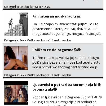
me tamo, cekam te!
Kategorija:
Osobni kontakti
ONA
Fin i situiran muskarac traži
Fin i utjecajan muskarac trazi prijateljicu za
povremene susrete, zabavu, druzenja... Po
mogucnosti dugotrajnije, moguca financijska
potpora!
Kategorija:
Sex
Muška osoba traži žensku osobu
Poližem te do orgazma💦🤑
Tražim curu koja voli da joj se dobro i dugo
poliže pica bez srama,moze kod tebe u autu
kod u prirodi wc shoping centar bitno da je
uzbudljivo i da si full diskretna i napaljena💦
Kategorija:
Sex
Muška osoba traži žensku osobu
jer nisam solo. Zgodan sam i diskretan,sliku
šaljem na wapp telegram..178 78kg.,javi se
Ljubavnici u potrazi za curom koja bi ih
za brz dogovor Kontakt 0958759047
promatrala🤩
Zgodan ljubavni par iz Zagreba 38g M 178 79
i Ž 35g 160 59 3 plava(željela bi probati sa