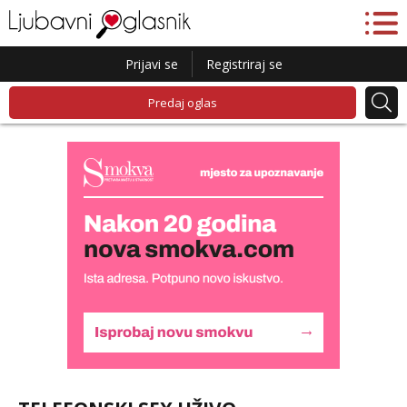
Prijavi se
Registriraj se
Predaj oglas
Lucija
Razgovaram :)
Tel:
064/677-677
- Kod: #136