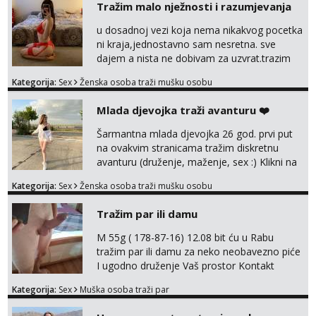
Tražim malo nježnosti i razumjevanja
tel:0,93€ - mob:1,12€ min
u dosadnoj vezi koja nema nikakvog pocetka
Ivančica
ni kraja,jednostavno sam nesretna. sve
Čekam tvoj poziv!
dajem a nista ne dobivam za uzvrat.trazim
Tel:
064/677-677
- Kod: #108
muskarca koji ce zadovoljiti moje potrebe,ne
Kategorija:
Sex
Ženska osoba traži mušku osobu
tel:0,93€ - mob:1,12€ min
trazim puno samo malo njeznosti i
razumjevanja. volim njezan seks i njezne
Mlada djevojka traži avanturu ❤️
Zara
poljupce po tijelu koji me jako
Čekam tvoj poziv!
pale,obozavam kad muskarac preuzme
Šarmantna mlada djevojka 26 god. prvi put
kontrolu . javi se :) Klikni na link ispod i nadji
Tel:
064/677-677
- Kod: #123
na ovakvim stranicama tražim diskretnu
me tamo, cekam te!
tel:0,93€ - mob:1,12€ min
avanturu (druženje, maženje, sex :) Klikni na
link ispod i nadji me tamo, cekam te!
Anđela
Kategorija:
Sex
Ženska osoba traži mušku osobu
Čekam tvoj poziv!
Tražim par ili damu
Tel:
064/677-677
- Kod: #142
tel:0,93€ - mob:1,12€ min
M 55g ( 178-87-16) 12.08 bit ću u Rabu
tražim par ili damu za neko neobavezno piće
I ugodno druženje Vaš prostor Kontakt
trata.vrh@gmail.com
Kategorija:
Sex
Muška osoba traži par