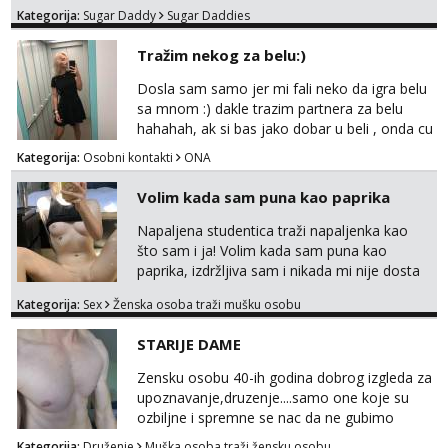
do 25 godina - imaš do 65 kg - imaš dugu
Kategorija:
Sugar Daddy
Sugar Daddies
kosu - se dobro ljubiš - si fleksibilna s
vremenom (jer ga nemam previše) i
Tražim nekog za belu:)
dostupna radnim danom (vikendi i noći su za
obitelj) - vodiš brigu o zdravlju i koristiš
Dosla sam samo jer mi fali neko da igra belu
zaštitu Ne javljajte se: - debele - frajeri i
sa mnom :) dakle trazim partnera za belu
paro...
hahahah, ak si bas jako dobar u beli , onda cu
razmislit za dalje Klikni na link ispod i nadji me
Kategorija:
Osobni kontakti
ONA
tamo, cekam te!
Volim kada sam puna kao paprika
Napaljena studentica traži napaljenka kao
što sam i ja! Volim kada sam puna kao
paprika, izdržljiva sam i nikada mi nije dosta
seksa. Volim grubi seks i više puta dnevno
Kategorija:
Sex
Ženska osoba traži mušku osobu
bilo kad i bilo gdje zato se javi što prije da
me isprobaš Klikni na link ispod i nadji me
STARIJE DAME
tamo, cekam te!
Zensku osobu 40-ih godina dobrog izgleda za
upoznavanje,druzenje....samo one koje su
ozbiljne i spremne se nac da ne gubimo
vrijeme!
Kategorija:
Druženje
Muška osoba traži žensku osobu