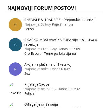
NAJNOVIJI FORUM POSTOVI
SHEMALE & TRANSICE - Preporuke i recenzije
Najnovija: St boy
Prije 8 minuta
S
Fetish
SISAČKO MOSLAVAČKA ŽUPANIJA - Iskustva &
recenzije
C
Najnovija: Cro38Boy
Danas u 05:09
Cro Escort - Teme po lokacijama
Akcija na plažama u Hrvatskoj
Najnovija: noksi
Danas u 04:59
N
Sex
Prijatelj i Gacice
Najnovija: neko1992
Danas u 03:32
Fetish
Odlaganje svršavanja