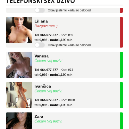
TELEFONSKI SEX UŽIVO
tel:0,93€ - mob:1,12€ min
Obavijesti me kada se oslobodi
Liliana
Razgovaram :)
Tel:
064/677-677
- Kod: #69
tel:0,93€ - mob:1,12€ min
Obavijesti me kada se oslobodi
Vanesa
Čekam tvoj poziv!
Tel:
064/677-677
- Kod: #74
tel:0,93€ - mob:1,12€ min
Ivančica
Čekam tvoj poziv!
Tel:
064/677-677
- Kod: #108
tel:0,93€ - mob:1,12€ min
Zara
Čekam tvoj poziv!
Tel:
064/677-677
- Kod: #123