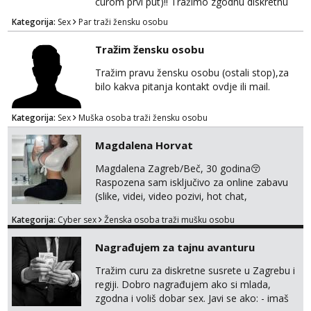
curom prvi put)!! Tražimo zgodnu diskretnu
curu koja bi nas promatrala dok imamo
Kategorija:
Sex
Par traži žensku osobu
žestok odnos. Može se pridruziti ali i ne
mora.Bitno da uzivamo diskretno anonimno
Tražim žensku osobu
bez upoznavanja puno.Sliku mozemo
razmjeniti,ali najbolje uzivo se upoznati. Na
Tražim pravu žensku osobu (ostali stop),za
goo smo do 15.8 poslije tog mozemo se
bilo kakva pitanja kontakt ovdje ili mail.
druziti,javi se na mail il...
Kategorija:
Sex
Muška osoba traži žensku osobu
Magdalena Horvat
Magdalena Zagreb/Beč, 30 godina😚
Raspozena sam isključivo za online zabavu
(slike, videi, video pozivi, hot chat,
ispunjavanje zelja raznih i fetisa)💦 Slike na
Kategorija:
Cyber sex
Ženska osoba traži mušku osobu
oglasu su MOJE❗ Instagram:
@MagdalenaMagyy Javite mi se porukom na
Nagrađujem za tajnu avanturu
TELEGRAM: @MagdalenaMagy 👈
(ODGOVARAM JAKO BRZO TU I TU PISITE
Tražim curu za diskretne susrete u Zagrebu i
AKO STE ZA ZABAVU)🔥 Moguće
regiji. Dobro nagrađujem ako si mlada,
verifkovanje prije zabave✅ JAVI MI SE I
zgodna i voliš dobar sex. Javi se ako: - imaš
ISPUNI SVOJE NAJVECE FANTAZIJE😈 CEKA...