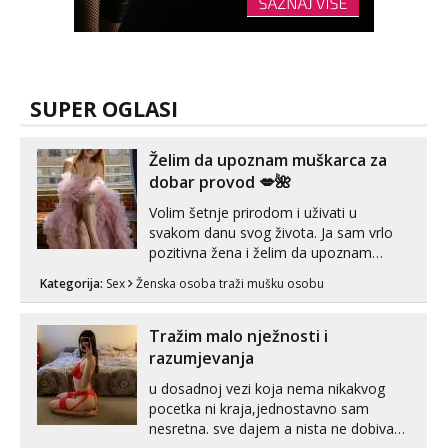
SUPER OGLASI
Želim da upoznam muškarca za
dobar provod 💋🌺
Volim šetnje prirodom i uživati u
svakom danu svog života. Ja sam vrlo
pozitivna žena i želim da upoznam
muškarca za dobar provod, naravno
Kategorija:
Sex
Ženska osoba traži mušku osobu
može i nešto više.💋🌺 Klikni na link
ispod i nadji me tamo, cekam te!
Tražim malo nježnosti i
razumjevanja
u dosadnoj vezi koja nema nikakvog
pocetka ni kraja,jednostavno sam
nesretna. sve dajem a nista ne dobivam