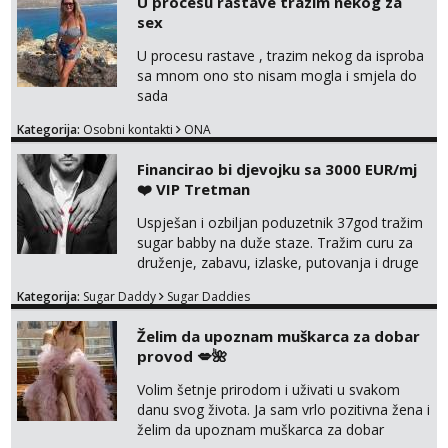
U procesu rastave trazim nekog za
sex
U procesu rastave , trazim nekog da isproba
sa mnom ono sto nisam mogla i smjela do
sada
Kategorija:
Osobni kontakti
ONA
Financirao bi djevojku sa 3000 EUR/mj
❤️ VIP Tretman
Uspješan i ozbiljan poduzetnik 37god tražim
sugar babby na duže staze. Tražim curu za
druženje, zabavu, izlaske, putovanja i druge
lijepe stvari na obostranu korist. Ako si
Kategorija:
Sugar Daddy
Sugar Daddies
otvorena, komunikativna, zgodna i atraktivna
javi se na moj email:
Želim da upoznam muškarca za dobar
markodalic37@gmail.com
provod 💋🌺
Volim šetnje prirodom i uživati u svakom
danu svog života. Ja sam vrlo pozitivna žena i
želim da upoznam muškarca za dobar