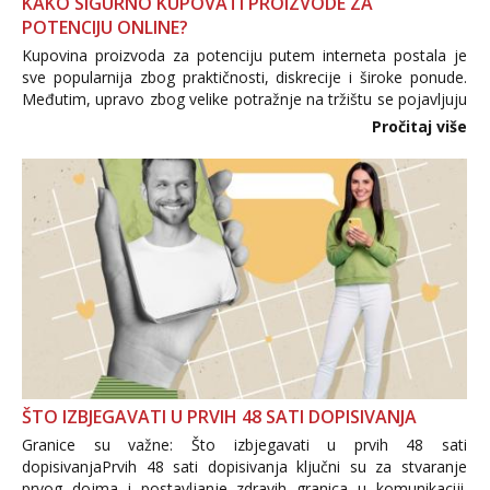
KAKO SIGURNO KUPOVATI PROIZVODE ZA
POTENCIJU ONLINE?
Kupovina proizvoda za potenciju putem interneta postala je
sve popularnija zbog praktičnosti, diskrecije i široke ponude.
Međutim, upravo zbog velike potražnje na tržištu se pojavljuju
i brojni krivotvoreni proizvodi, nepouzdane internetske
Pročitaj više
trgovine te proizvodi nepoznatog podrijetla. ...
ŠTO IZBJEGAVATI U PRVIH 48 SATI DOPISIVANJA
Granice su važne: Što izbjegavati u prvih 48 sati
dopisivanjaPrvih 48 sati dopisivanja ključni su za stvaranje
prvog dojma i postavljanje zdravih granica u komunikaciji.