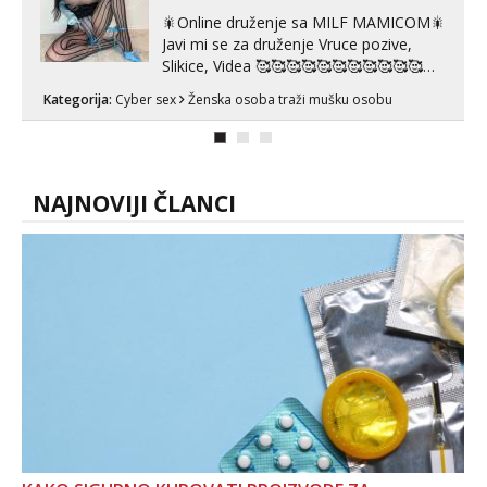
🎇Online druženje sa MILF MAMICOM🎇
Javi mi se za druženje Vruce pozive,
Slikice, Videa 🥰🥰🥰🥰🥰🥰🥰🥰🥰🥰🥰🥰
🥰 Solo ili sa partnerom ili kolegicama
Kategorija:
Cyber sex
Ženska osoba traži mušku osobu
Javi mi se porukom WhatsApp ili
Telegram WhatsApp 👉+385919977166
Telegram 👉@enafriedrichkis 🤬NE
RADIM SASTANKE I DRUZENJA UZIVO
🤬...
NAJNOVIJI ČLANCI