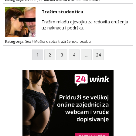
Tražim studenticu
Tražim mlađu djevojku za redovita druženja
uz naknadu i podršku.
Kategorija:
Sex
Muška osoba traži žensku osobu
1
2
3
4
...
24