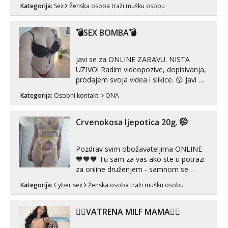
za uzvrat.trazim muskarca koji ce
Kategorija:
Sex
Ženska osoba traži mušku osobu
zadovoljiti moje potrebe,ne trazim puno
samo malo njeznosti i razumjevanja.
volim njezan seks i njezne poljupce po
💣SEX BOMBA💣
tijelu koji me jako pale,obozavam kad
muskar...
Javi se za ONLINE ZABAVU. NISTA
UZIVO! Radim videopozive, dopisivanja,
prodajem svoja videa i slikice. 😚 Javi mi
se porukom na Whatsupp, Viber ili
Kategorija:
Osobni kontakti
ONA
Telegram. +385 91 723 0045
Crvenokosa ljepotica 20g. 🤭
Pozdrav svim obožavateljima ONLINE
🧡🧡🧡 Tu sam za vas ako ste u potrazi
za online druženjem - samnom se
možete zabaviti preko videopoziva, ili
Kategorija:
Cyber sex
Ženska osoba traži mušku osobu
ako vam nisam dovoljna radim i u paru i
trojci s kolegicama, svaka je drugačija
😉 Radim i vruća tipkanja uz slike i hot
❤️‍🔥VATRENA MILF MAMA❤️‍🔥
line pozive. Za vas sam pripremila ...