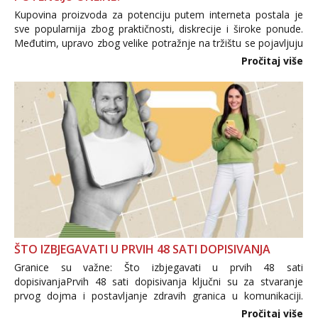
Kupovina proizvoda za potenciju putem interneta postala je
sve popularnija zbog praktičnosti, diskrecije i široke ponude.
Međutim, upravo zbog velike potražnje na tržištu se pojavljuju
i brojni krivotvoreni proizvodi, nepouzdane internetske
Pročitaj više
trgovine te proizvodi nepoznatog podrijetla. ...
ŠTO IZBJEGAVATI U PRVIH 48 SATI DOPISIVANJA
Granice su važne: Što izbjegavati u prvih 48 sati
dopisivanjaPrvih 48 sati dopisivanja ključni su za stvaranje
prvog dojma i postavljanje zdravih granica u komunikaciji.
Važno je izbjeći prebrzo otkrivanje osobnih ili intimnih
Pročitaj više