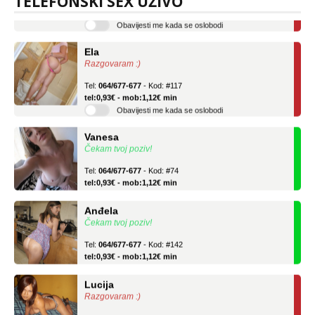
TELEFONSKI SEX UŽIVO
tel:0,93€ - mob:1,12€ min
Obavijesti me kada se oslobodi
Ela
Razgovaram :)
Tel:
064/677-677
- Kod: #117
tel:0,93€ - mob:1,12€ min
Obavijesti me kada se oslobodi
Vanesa
Čekam tvoj poziv!
Tel:
064/677-677
- Kod: #74
tel:0,93€ - mob:1,12€ min
Anđela
Čekam tvoj poziv!
Tel:
064/677-677
- Kod: #142
tel:0,93€ - mob:1,12€ min
Lucija
Razgovaram :)
Tel:
064/677-677
- Kod: #136