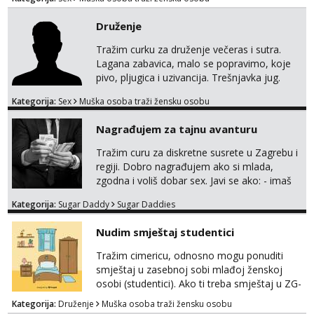
091 2504 794
Druženje
Tražim curku za druženje večeras i sutra.
Lagana zabavica, malo se popravimo, koje
pivo, pljugica i uzivancija. Trešnjavka jug.
We're jammin' To think that jammin' was a
Kategorija:
Sex
Muška osoba traži žensku osobu
thing of the past We're jammin' And I hope
this jam is gonna last
Nagrađujem za tajnu avanturu
Tražim curu za diskretne susrete u Zagrebu i
regiji. Dobro nagrađujem ako si mlada,
zgodna i voliš dobar sex. Javi se ako: - imaš
do 25 godina - imaš do 65 kg - imaš dugu
Kategorija:
Sugar Daddy
Sugar Daddies
kosu - se dobro ljubiš - si fleksibilna s
vremenom (jer ga nemam previše) i
Nudim smještaj studentici
dostupna radnim danom (vikendi i noći su za
obitelj) - vodiš brigu o zdravlju i koristiš
Tražim cimericu, odnosno mogu ponuditi
zaštitu Ne javljajte se: - debele - frajeri i
smještaj u zasebnoj sobi mlađoj ženskoj
paro...
osobi (studentici). Ako ti treba smještaj u ZG-
u, a ne želiš plaćati sobu i tako malo uštedjeti,
Kategorija:
Druženje
Muška osoba traži žensku osobu
javi se na mail.