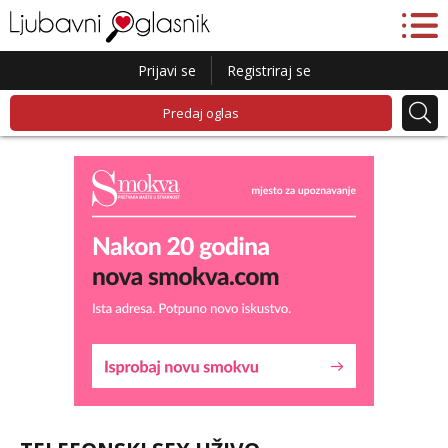
Prijavi se
Registriraj se
Predaj oglas
Lucija
Razgovaram :)
Tel:
064/677-677
- Kod: #136