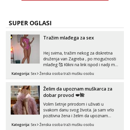
SUPER OGLASI
Tražim mlađega za sex
Hej svima, tražim nekog za diskretna
druženja van Zagreba , po mogućnosti
mlađeg 🥰 Klikni na link ispod i nadji me
tamo, cekam te!
Kategorija:
Sex
Ženska osoba traži mušku osobu
Želim da upoznam muškarca za
dobar provod 💋🌺
Volim šetnje prirodom i uživati u
svakom danu svog života. Ja sam vrlo
pozitivna žena i želim da upoznam
muškarca za dobar provod, naravno
Kategorija:
Sex
Ženska osoba traži mušku osobu
može i nešto više.💋🌺 Klikni na link