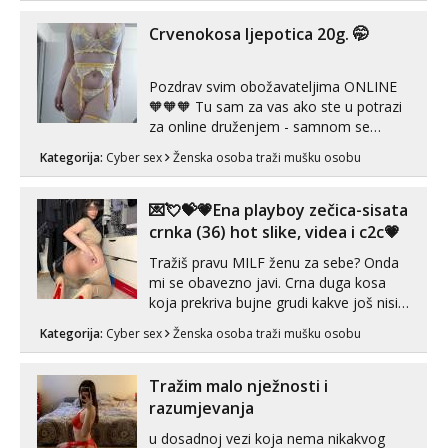
ispod i nadji me tamo, cekam te!
Crvenokosa ljepotica 20g. 🤭
Pozdrav svim obožavateljima ONLINE
🧡🧡🧡 Tu sam za vas ako ste u potrazi
za online druženjem - samnom se
možete zabaviti preko videopoziva, ili
Kategorija:
Cyber sex
Ženska osoba traži mušku osobu
ako vam nisam dovoljna radim i u paru i
trojci s kolegicama, svaka je drugačija
😉 Radim i vruća tipkanja uz slike i hot
💌💘💝💗Ena playboy zečica-sisata
line pozive. Za vas sam pripremila ...
crnka (36) hot slike, videa i c2c💗
Tražiš pravu MILF ženu za sebe? Onda
mi se obavezno javi. Crna duga kosa
koja prekriva bujne grudi kakve još nisi
vidio, čista ŠESTICA! A usne? O usnama
Kategorija:
Cyber sex
Ženska osoba traži mušku osobu
bolje da ni ne pričam. Prave pune usne
koje će ti se urezati u pamćenje, jer
vjeruj mi, takve još nisi vidio. Uvijek sam
Tražim malo nježnosti i
spremna za ONLOINE zabavu...
razumjevanja
u dosadnoj vezi koja nema nikakvog