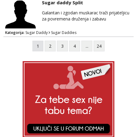
Sugar daddy Split
porukom 098 199 1895.
Galantan i zgodan muskarac traži prijateljicu
za povremena druženja i zabavu
Kategorija:
Sugar Daddy
Sugar Daddies
1
2
3
4
...
24