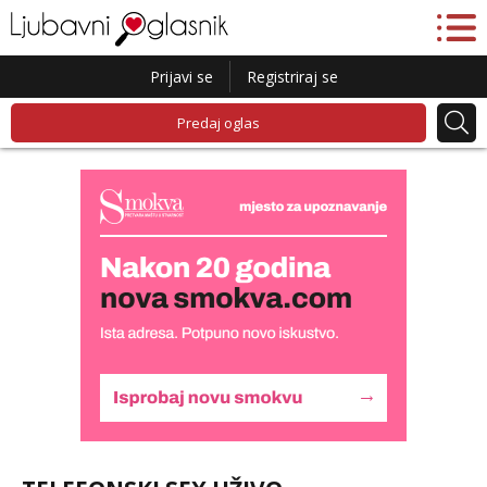
Prijavi se
Registriraj se
Predaj oglas
Liliana
Razgovaram :)
Tel:
064/677-677
- Kod: #69
tel:0,93€ - mob:1,12€ min