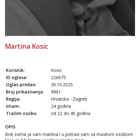
Razgovaram :)
Učiteljica iz predgrađa traži...
Tel:
064/677-677
- Kod: #160
tel:0,93€ - mob:1,12€ min
Obavijesti me kada se oslobodi
Monika
Martina Kosic
Razgovaram :)
Tel:
064/677-677
- Kod: #133
tel:0,93€ - mob:1,12€ min
Korisnik:
Kosic
Obavijesti me kada se oslobodi
ID oglasa:
226675
Žana
Oglas predan:
30.10.2025
Razgovaram :)
Broj prikazivanja:
9861
Tel:
064/677-677
- Kod: #135
Regija:
Hrvatska - Zagreb
tel:0,93€ - mob:1,12€ min
Imam:
24 godina
Obavijesti me kada se oslobodi
Tražim osobu:
od 22 do 40 godina
Ivančica
Čekam tvoj poziv!
OPIS
Bok svima ja sam martina i u potrazi sam za muskom osobom
Tel:
064/677-677
- Kod: #108
tel:0,93€ - mob:1,12€ min