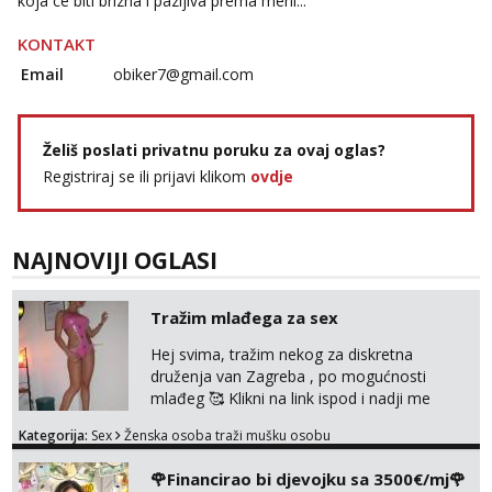
koja ce biti brizna i pazljiva prema meni...
KONTAKT
Zara
Čekam tvoj poziv!
Email
obiker7@gmail.com
Tel:
064/677-677
- Kod: #123
tel:0,93€ - mob:1,12€ min
Želiš poslati privatnu poruku za ovaj oglas?
Anđela
Registriraj se ili prijavi klikom
ovdje
Čekam tvoj poziv!
Tel:
064/677-677
- Kod: #142
tel:0,93€ - mob:1,12€ min
NAJNOVIJI OGLASI
Tražim mlađega za sex
Hej svima, tražim nekog za diskretna
druženja van Zagreba , po mogućnosti
mlađeg 🥰 Klikni na link ispod i nadji me
tamo, cekam te!
Kategorija:
Sex
Ženska osoba traži mušku osobu
🌹Financirao bi djevojku sa 3500€/mj🌹