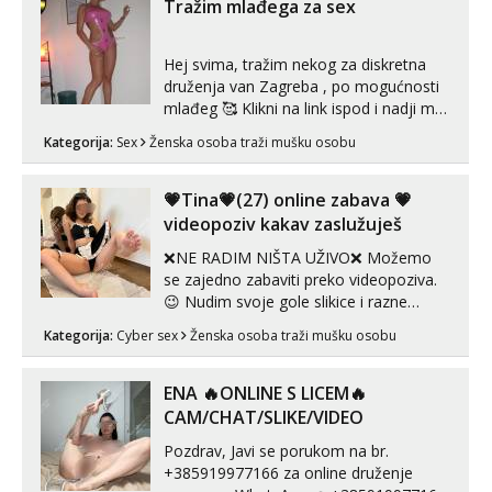
Tražim mlađega za sex
Hej svima, tražim nekog za diskretna
druženja van Zagreba , po mogućnosti
mlađeg 🥰 Klikni na link ispod i nadji me
tamo, cekam te!
Kategorija:
Sex
Ženska osoba traži mušku osobu
💗Tina💗(27) online zabava 💗
videopoziv kakav zaslužuješ
❌NE RADIM NIŠTA UŽIVO❌ Možemo
se zajedno zabaviti preko videopoziva.
😉 Nudim svoje gole slikice i razne
videouradke. 🤩 Za online zabavu pošalji
Kategorija:
Cyber sex
Ženska osoba traži mušku osobu
poruku na Whatsapp, Telegram ili Viber.
😎 +385 91 912 3322 Za provjeru moje
autentičnosti možeš me vidjeti na
ENA 🔥ONLINE S LICEM🔥
videopozivu. 😉 S vama sam vec 5 ...
CAM/CHAT/SLIKE/VIDEO
Pozdrav, Javi se porukom na br.
+385919977166 za online druženje