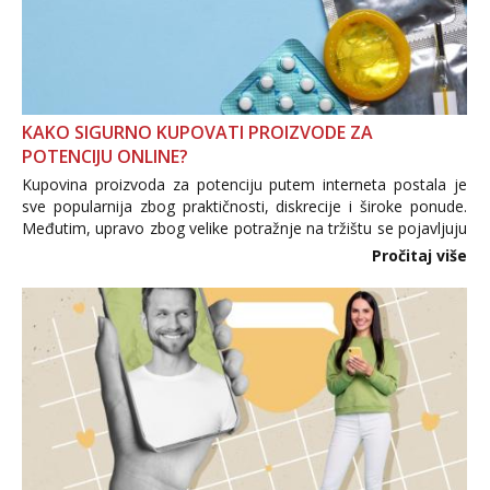
KAKO SIGURNO KUPOVATI PROIZVODE ZA
POTENCIJU ONLINE?
Kupovina proizvoda za potenciju putem interneta postala je
sve popularnija zbog praktičnosti, diskrecije i široke ponude.
Međutim, upravo zbog velike potražnje na tržištu se pojavljuju
i brojni krivotvoreni proizvodi, nepouzdane internetske
Pročitaj više
trgovine te proizvodi nepoznatog podrijetla. ...