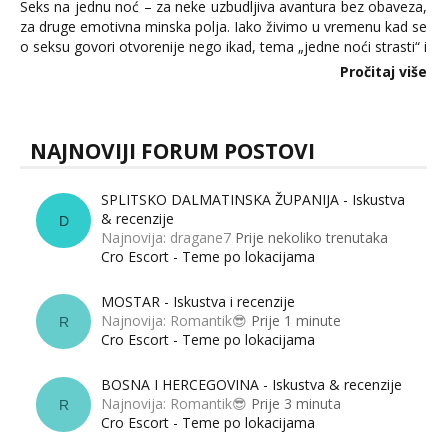
Seks na jednu noć – za neke uzbudljiva avantura bez obaveza,
za druge emotivna minska polja. Iako živimo u vremenu kad se
o seksu govori otvorenije nego ikad, tema „jedne noći strasti“ i
dalje izaziva burne rasprave. Što zapravo misle žene, a što
Pročitaj više
muškarci? Jesu...
NAJNOVIJI FORUM POSTOVI
SPLITSKO DALMATINSKA ŽUPANIJA - Iskustva
& recenzije
D
Najnovija: dragane7
Prije nekoliko trenutaka
Cro Escort - Teme po lokacijama
MOSTAR - Iskustva i recenzije
Najnovija: Romantik😎
Prije 1 minute
R
Cro Escort - Teme po lokacijama
BOSNA I HERCEGOVINA - Iskustva & recenzije
Najnovija: Romantik😎
Prije 3 minuta
R
Cro Escort - Teme po lokacijama