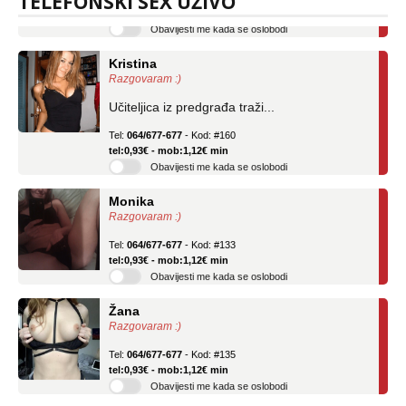
TELEFONSKI SEX UŽIVO
Obavijesti me kada se oslobodi
Kristina
Razgovaram :)
Učiteljica iz predgrađa traži...
Tel:
064/677-677
- Kod: #160
tel:0,93€ - mob:1,12€ min
Obavijesti me kada se oslobodi
Monika
Razgovaram :)
Tel:
064/677-677
- Kod: #133
tel:0,93€ - mob:1,12€ min
Obavijesti me kada se oslobodi
Žana
Razgovaram :)
Tel:
064/677-677
- Kod: #135
tel:0,93€ - mob:1,12€ min
Obavijesti me kada se oslobodi
Ivančica