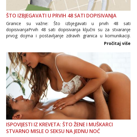
ŠTO IZBJEGAVATI U PRVIH 48 SATI DOPISIVANJA
Granice su važne: Što izbjegavati u prvih 48 sati
dopisivanjaPrvih 48 sati dopisivanja ključni su za stvaranje
prvog dojma i postavljanje zdravih granica u komunikaciji.
Važno je izbjeći prebrzo otkrivanje osobnih ili intimnih
Pročitaj više
informacija, jer nepoznata osoba još nije zaslužila to
povjerenje. Takođe...
ISPOVIJESTI IZ KREVETA: ŠTO ŽENE I MUŠKARCI
STVARNO MISLE O SEKSU NA JEDNU NOĆ