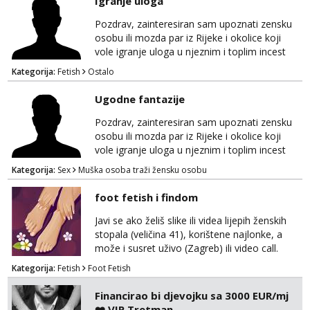
Igranje uloga
Pozdrav, zainteresiran sam upoznati zensku
osobu ili mozda par iz Rijeke i okolice koji
vole igranje uloga u njeznim i toplim incest
pricama, izgled nebitan, bitno je da znas sto
Kategorija:
Fetish
Ostalo
zelis i da se volis zabavljati. Javitese na mail,
viber, wapp ili zovite. Samo ozbiljni, hvala
Ugodne fantazije
Pozdrav, zainteresiran sam upoznati zensku
osobu ili mozda par iz Rijeke i okolice koji
vole igranje uloga u njeznim i toplim incest
pricama, izgled nebitan, bitno je da znas sto
Kategorija:
Sex
Muška osoba traži žensku osobu
zelis i da se volis zabavljati. Javitese na mail,
viber, wapp ili zovite. Samo ozbiljni, hvala
foot fetish i findom
Javi se ako želiš slike ili videa lijepih ženskih
stopala (veličina 41), korištene najlonke, a
može i susret uživo (Zagreb) ili video call.
Mlada sam, lijepa i obrazovana te spremna za
Kategorija:
Fetish
Foot Fetish
dogovore i ispunjavanje želja. Molim samo
ozbiljni, spremni na dugoročnu suradnju i koji
Financirao bi djevojku sa 3000 EUR/mj
mogu adekvatno platiti ono što nudim. :)
❤️ VIP Tretman