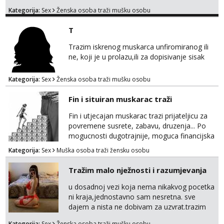
provod, naravno može i nešto više.💋🌺 Klikni
Kategorija:
Sex
Ženska osoba traži mušku osobu
na link ispod i nadji me tamo, cekam te!
T
Trazim iskrenog muskarca unfiromiranog ili
ne, koji je u prolazu,ili za dopisivanje sisak
Kategorija:
Sex
Ženska osoba traži mušku osobu
Fin i situiran muskarac traži
Fin i utjecajan muskarac trazi prijateljicu za
povremene susrete, zabavu, druzenja... Po
mogucnosti dugotrajnije, moguca financijska
potpora!
Kategorija:
Sex
Muška osoba traži žensku osobu
Tražim malo nježnosti i razumjevanja
u dosadnoj vezi koja nema nikakvog pocetka
ni kraja,jednostavno sam nesretna. sve
dajem a nista ne dobivam za uzvrat.trazim
muskarca koji ce zadovoljiti moje potrebe,ne
Kategorija:
Sex
Ženska osoba traži mušku osobu