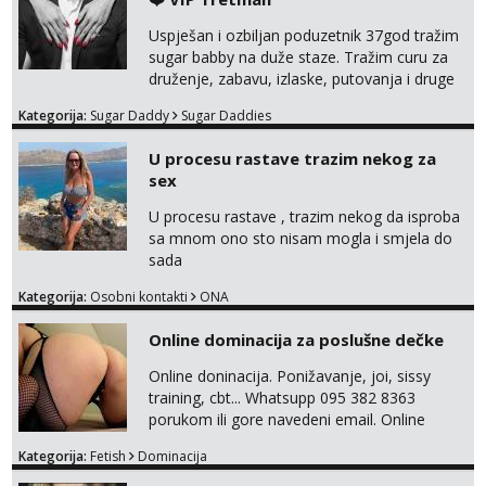
Također me zanima i findom Javite se sa
svojim željama i ponudama.
Uspješan i ozbiljan poduzetnik 37god tražim
sugar babby na duže staze. Tražim curu za
druženje, zabavu, izlaske, putovanja i druge
lijepe stvari na obostranu korist. Ako si
Kategorija:
Sugar Daddy
Sugar Daddies
otvorena, komunikativna, zgodna i atraktivna
javi se na moj email:
U procesu rastave trazim nekog za
markodalic37@gmail.com
sex
U procesu rastave , trazim nekog da isproba
sa mnom ono sto nisam mogla i smjela do
sada
Kategorija:
Osobni kontakti
ONA
Online dominacija za poslušne dečke
Online doninacija. Ponižavanje, joi, sissy
training, cbt... Whatsupp 095 382 8363
porukom ili gore navedeni email. Online
sesije-40 Mjesečni paket-150. Moguć susret
Kategorija:
Fetish
Dominacija
uživo nakon mjesečnog druženja . Čekam te
poslušni psiću. --Pažnja!⁉️ Mnogi klijenti su mi