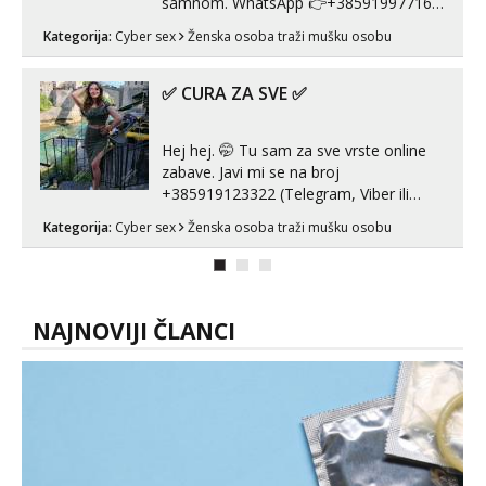
samnom. WhatsApp 👉+385919977166
Telegram 👉@enafriedrichkis Radim
Kategorija:
Cyber sex
Ženska osoba traži mušku osobu
videopozive s licem, solo i s partnerom,
kolegicama (Tina&Natali), razne
kombinacije halteri, haljine, štikle,
✅ CURA ZA SVE ✅
samostojeće itd. Nudim svakakva videa
seksa, puš...
Hej hej. 🤭 Tu sam za sve vrste online
zabave. Javi mi se na broj
+385919123322 (Telegram, Viber ili
Whatsapp). 🤙 NE javljaj se na uzivo.
Kategorija:
Cyber sex
Ženska osoba traži mušku osobu
Hvala.
NAJNOVIJI ČLANCI