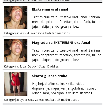
trazim puno samo malo njeznosti i
razumjevanja. volim njezan seks i njezne
Ekstremni oral i anal
poljupce po tijelu koji me jako
pale,obozavam kad muskarac preuzme
Tražim curu za ful žestoki oral i anal. Zanima
kontrolu . javi se :) Klikni na link ispod i nadji
me: - deepthroat, facefuck, throatfuck, ful, do
me tamo, cekam te!
jaja, nabijanje, do grcanja, bez
ograničavanja... - fisting (ili big insertions),
Kategorija:
Sex
Muška osoba traži žensku osobu
gaping, DAP/TAP, prolapse, sirenje... Ako
možeš nešto od toga i spremna si, javi se.
Nagrada za EKSTREMNI oral/anal
Tražim curu za ful žestoki oral i anal. Zanima
me: - deepthroat, facefuck, throatfuck, ful, do
jaja, nabijanje, do grcanja, bez
ograničavanja... - fisting (ili big insertions),
Kategorija:
Sugar Daddy
Sugar Daddies
gaping, DAP/TAP, prolapse, sirenje... Ako
možeš nešto od toga i spremna si, javi se.
Sisata guzata crnka
Nagrada po želji (od 500€ naviše, ovisi o
tome sto možeš)
Hej hej, družim se kroz slike, videa
dopisivanje...napaljivanje, golotinju i strast.
Mlada sam, poželjna, s velikim sisama i
guzom. 😉 Kontakt: Telegram: nebojezuto
Kategorija:
Cyber sex
Ženska osoba traži mušku osobu
Google chat/Gmail smmaprivatni@gmail.com