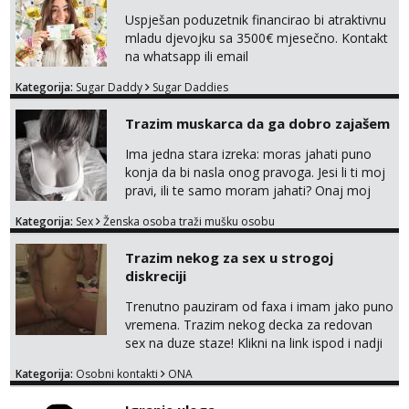
Uspješan poduzetnik financirao bi atraktivnu
mladu djevojku sa 3500€ mjesečno. Kontakt
na whatsapp ili email
Kategorija:
Sugar Daddy
Sugar Daddies
Trazim muskarca da ga dobro zajašem
Ima jedna stara izreka: moras jahati puno
konja da bi nasla onog pravoga. Jesi li ti moj
pravi, ili te samo moram jahati? Onaj moj
bivsi je bio samo konj hahahahah Klikni niže
Kategorija:
Sex
Ženska osoba traži mušku osobu
na sexdater link i javi mi se tamo....
Trazim nekog za sex u strogoj
diskreciji
Trenutno pauziram od faxa i imam jako puno
vremena. Trazim nekog decka za redovan
sex na duze staze! Klikni na link ispod i nadji
me tamo, cekam te!
Kategorija:
Osobni kontakti
ONA