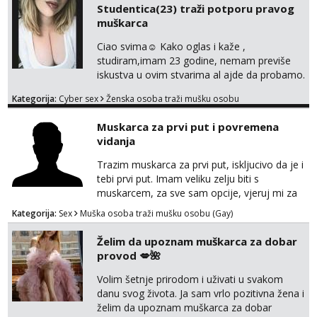
Studentica(23) traži potporu pravog
znali reći da im netko šalje moje fotke/videa
muškarca
ili ima slične oglase s mojim slikama. Moj
oglas za dominaciju je isključvo ov...
Ciao svima☺️ Kako oglas i kaže ,
studiram,imam 23 godine, nemam previše
iskustva u ovim stvarima al ajde da probamo.
🤗 Nudim fotkice,videa, dopisivanje može
Kategorija:
Cyber sex
Ženska osoba traži mušku osobu
poslije kada se bolje znamo i videopoziv i
tome slično u zamjenu za mjesečni đeparac.
Muskarca za prvi put i povremena
Idealno ne nešto jednokratno već
vidanja
dogovoreno i na dulje vrijeme. Malo jesam
sramežljiva ali potrudit ću se da budeš
Trazim muskarca za prvi put, iskljucivo da je i
zadovoljan i da imaš nekog za svakodn...
tebi prvi put. Imam veliku zelju biti s
muskarcem, za sve sam opcije, vjeruj mi za
sve…pasiv/aktiv/pusenje/ najlonke…ako bude
Kategorija:
Sex
Muška osoba traži mušku osobu (Gay)
dobro mozemo nastaviti povremena vidanja
uz maksimalnu diskreciju,sto bude u sobi
Želim da upoznam muškarca za dobar
tamo i ostaje. Jace sam grade 180cm 110kg.
provod 💋🌺
Ozenjen, uz dogovor o lokaciji i vremenu ja
rjesavam apartman/hotel. Odgovara mi cijela
Volim šetnje prirodom i uživati u svakom
kontinentalna...
danu svog života. Ja sam vrlo pozitivna žena i
želim da upoznam muškarca za dobar