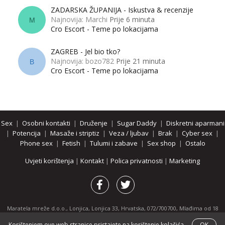
ZADARSKA ŽUPANIJA - Iskustva & recenzije
Najnovija: Marchi
Prije 6 minuta
M
Cro Escort - Teme po lokacijama
ZAGREB - Jel bio tko?
Najnovija: bozo782
Prije 21 minuta
B
Cro Escort - Teme po lokacijama
Sex
|
Osobni kontakti
|
Druženje
|
Sugar Daddy
|
Diskretni aparmani
|
Potencija
|
Masaže i striptiz
|
Veza / ljubav
|
Brak
|
Cyber sex
|
Phone sex
|
Fetish
|
Tulumi i zabave
|
Sex shop
|
Ostalo
Uvjeti korištenja
|
Kontakt
|
Polica privatnosti
|
Marketing
Maratela mreže d.o.o., Lonjica, Lonjica 33, Hrvatska, 072/700700, Mlađima od 18
godina zabranjeno je pregledavanje stranice i svih njenih dijelova.
Korištenjem ove web stranice pristajete na korištenje kolačića.
OK