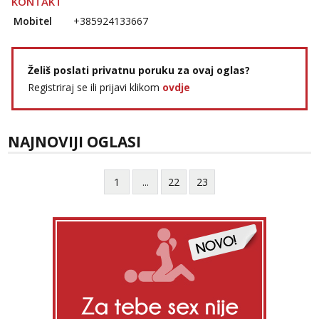
KONTAKT
Mobitel
+385924133667
Želiš poslati privatnu poruku za ovaj oglas?
Registriraj se ili prijavi klikom
ovdje
NAJNOVIJI OGLASI
1
...
22
23