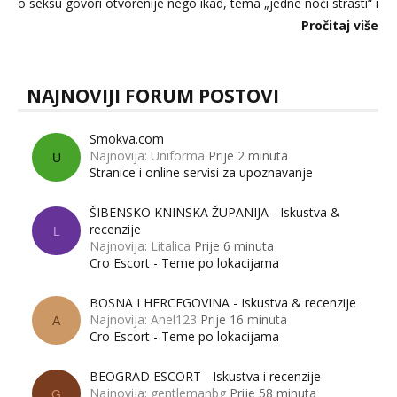
o seksu govori otvorenije nego ikad, tema „jedne noći strasti“ i
dalje izaziva burne rasprave. Što zapravo misle žene, a što
Pročitaj više
muškarci? Jesu...
NAJNOVIJI FORUM POSTOVI
Smokva.com
Najnovija: Uniforma
Prije 2 minuta
U
Stranice i online servisi za upoznavanje
ŠIBENSKO KNINSKA ŽUPANIJA - Iskustva &
recenzije
L
Najnovija: Litalica
Prije 6 minuta
Cro Escort - Teme po lokacijama
BOSNA I HERCEGOVINA - Iskustva & recenzije
Najnovija: Anel123
Prije 16 minuta
A
Cro Escort - Teme po lokacijama
BEOGRAD ESCORT - Iskustva i recenzije
Najnovija: gentlemanbg
Prije 58 minuta
G