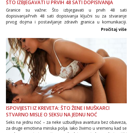
ŠTO IZBJEGAVATI U PRVIH 48 SATI DOPISIVANJA
Granice su važne: Što izbjegavati u prvih 48 sati
dopisivanjaPrvih 48 sati dopisivanja ključni su za stvaranje
prvog dojma i postavljanje zdravih granica u komunikaciji.
Važno je izbjeći prebrzo otkrivanje osobnih ili intimnih
Pročitaj više
informacija, jer nepoznata osoba još nije zaslužila to
povjerenje. Takođe...
ISPOVIJESTI IZ KREVETA: ŠTO ŽENE I MUŠKARCI
STVARNO MISLE O SEKSU NA JEDNU NOĆ
Seks na jednu noć – za neke uzbudljiva avantura bez obaveza,
za druge emotivna minska polja. Iako živimo u vremenu kad se