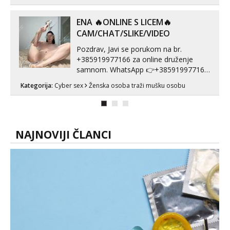
javi što prije da me isprobaš Klikni na
link ispod i nadji me tamo, cekam te!
ENA 🔥ONLINE S LICEM🔥
CAM/CHAT/SLIKE/VIDEO
Pozdrav, Javi se porukom na br.
+385919977166 za online druženje
samnom. WhatsApp 👉+385919977166
Telegram 👉@enafriedrichkis Radim
Kategorija:
Cyber sex
Ženska osoba traži mušku osobu
videopozive s licem, solo i s partnerom,
kolegicama (Tina&Natali), razne
kombinacije halteri, haljine, štikle,
samostojeće itd. Nudim svakakva videa
seksa, puš...
NAJNOVIJI ČLANCI