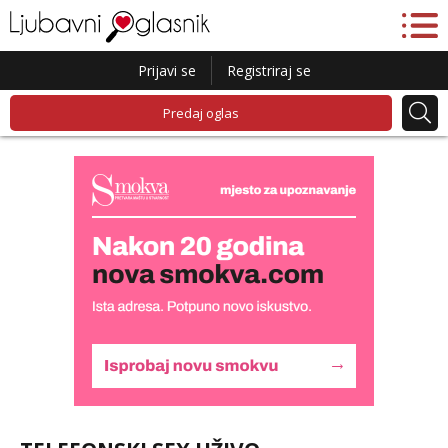
Prijavi se
Registriraj se
Predaj oglas
Alisa
Razgovaram :)
Tel:
064/677-677
- Kod: #106