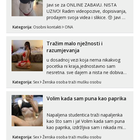
Javi se za ONLINE ZABAVU. NISTA
UZIVO! Radim videopozive, dopisivanja,
prodajem svoja videa i slikice. 😚 Javi mi
se porukom na Whatsupp, Viber ili
Kategorija:
Osobni kontakti
ONA
Telegram. +385 91 723 0045
Tražim malo nježnosti i
razumjevanja
u dosadnoj vezi koja nema nikakvog
pocetka ni kraja,jednostavno sam
nesretna. sve dajem a nista ne dobivam
za uzvrat.trazim muskarca koji ce
Kategorija:
Sex
Ženska osoba traži mušku osobu
zadovoljiti moje potrebe,ne trazim puno
samo malo njeznosti i razumjevanja.
volim njezan seks i njezne poljupce po
Volim kada sam puna kao paprika
tijelu koji me jako pale,obozavam kad
muskar...
Napaljena studentica traži napaljenka
kao što sam i ja! Volim kada sam puna
kao paprika, izdržljiva sam i nikada mi
nije dosta seksa. Volim grubi seks i više
Kategorija:
Sex
Ženska osoba traži mušku osobu
puta dnevno bilo kad i bilo gdje zato se