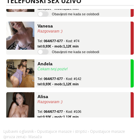
TELEFONSKI SEX UŽIVO
tel:0,93€ - mob:1,12€ min
Obavijesti me kada se oslobodi
Vanesa
Razgovaram :)
Tel:
064/677-677
- Kod: #74
tel:0,93€ - mob:1,12€ min
Obavijesti me kada se oslobodi
Anđela
Čekam tvoj poziv!
Tel:
064/677-677
- Kod: #142
tel:0,93€ - mob:1,12€ min
Alisa
Razgovaram :)
Tel:
064/677-677
- Kod: #106
tel:0,93€ - mob:1,12€ min
Obavijesti me kada se oslobodi
Vanesa
Ljubavni oglasnik
›
Opustajuce masaze i striptiz
›
Opustajuce masaze
(pruza zena)
› Masaža
Razgovaram :)