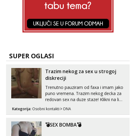
SUPER OGLASI
Trazim nekog za sex u strogoj
diskreciji
Trenutno pauziram od faxa i imam jako
puno vremena. Trazim nekog decka za
redovan sex na duze staze! Klikni na link
ispod i nadji me tamo, cekam te!
Kategorija:
Osobni kontakti
ONA
💣SEX BOMBA💣