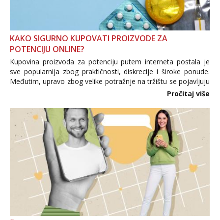
KAKO SIGURNO KUPOVATI PROIZVODE ZA
POTENCIJU ONLINE?
Kupovina proizvoda za potenciju putem interneta postala je
sve popularnija zbog praktičnosti, diskrecije i široke ponude.
Međutim, upravo zbog velike potražnje na tržištu se pojavljuju
i brojni krivotvoreni proizvodi, nepouzdane internetske
Pročitaj više
trgovine te proizvodi nepoznatog podrijetla. ...