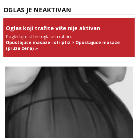
Tel:
064/677-677
- Kod: #74
OGLAS JE NEAKTIVAN
tel:0,93€ - mob:1,12€ min
Obavijesti me kada se oslobodi
Oglas koji tražite više nije aktivan
Anđela
Čekam tvoj poziv!
Pogledajte slične oglase u rubrici:
Opustajuce masaze i striptiz
>
Opustajuce masaze
Tel:
064/677-677
- Kod: #142
(pruza zena)
»
tel:0,93€ - mob:1,12€ min