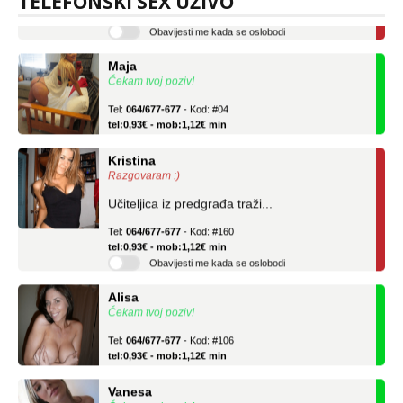
TELEFONSKI SEX UŽIVO
tel:0,93€ - mob:1,12€ min
Obavijesti me kada se oslobodi
Maja
Čekam tvoj poziv!
Tel:
064/677-677
- Kod: #04
tel:0,93€ - mob:1,12€ min
Kristina
Razgovaram :)
Učiteljica iz predgrađa traži...
Tel:
064/677-677
- Kod: #160
tel:0,93€ - mob:1,12€ min
Obavijesti me kada se oslobodi
Alisa
Čekam tvoj poziv!
Tel:
064/677-677
- Kod: #106
tel:0,93€ - mob:1,12€ min
Vanesa
Čekam tvoj poziv!