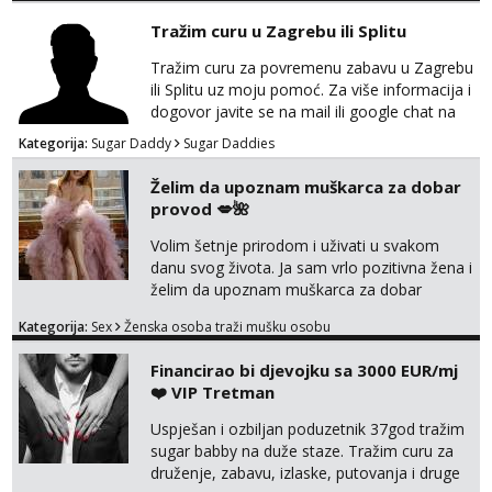
Tražim curu u Zagrebu ili Splitu
Tel:
064/677-677
- Kod: #142
tel:0,93€ - mob:1,12€ min
Tražim curu za povremenu zabavu u Zagrebu
ili Splitu uz moju pomoć. Za više informacija i
Mira
Čekam tvoj poziv!
dogovor javite se na mail ili google chat na
oneofakind999111@gmail.com
Kategorija:
Sugar Daddy
Sugar Daddies
Tel:
064/677-677
- Kod: #72
tel:0,93€ - mob:1,12€ min
Želim da upoznam muškarca za dobar
Liliana
provod 💋🌺
Razgovaram :)
Volim šetnje prirodom i uživati u svakom
Tel:
064/677-677
- Kod: #69
danu svog života. Ja sam vrlo pozitivna žena i
tel:0,93€ - mob:1,12€ min
želim da upoznam muškarca za dobar
Obavijesti me kada se oslobodi
provod, naravno može i nešto više.💋🌺 Klikni
Kategorija:
Sex
Ženska osoba traži mušku osobu
na link ispod i nadji me tamo, cekam te!
Maja
Čekam tvoj poziv!
Financirao bi djevojku sa 3000 EUR/mj
❤️ VIP Tretman
Tel:
064/677-677
- Kod: #04
tel:0,93€ - mob:1,12€ min
Uspješan i ozbiljan poduzetnik 37god tražim
sugar babby na duže staze. Tražim curu za
Kristina
druženje, zabavu, izlaske, putovanja i druge
Razgovaram :)