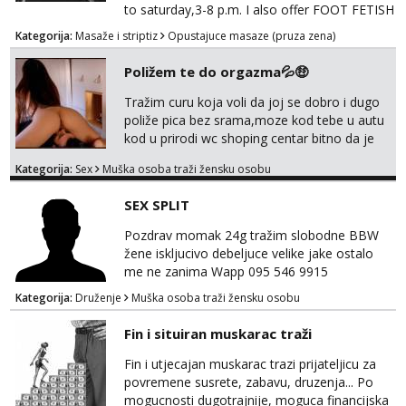
to saturday,3-8 p.m. I also offer FOOT FETISH
for lovers of beautiful feets👣👠👡👢 Calls
Kategorija:
Masaže i striptiz
Opustajuce masaze (pruza zena)
only,no messages! *NO SEX *PRIORITY IS
GIVEN TO REGULAR CLIENTS
Poližem te do orgazma💦🤑
Tražim curu koja voli da joj se dobro i dugo
poliže pica bez srama,moze kod tebe u autu
kod u prirodi wc shoping centar bitno da je
uzbudljivo i da si full diskretna i napaljena💦
Kategorija:
Sex
Muška osoba traži žensku osobu
jer nisam solo. Zgodan sam i diskretan,sliku
šaljem na wapp telegram..178 78kg.,javi se
SEX SPLIT
za brz dogovor Kontakt 0958759047
Pozdrav momak 24g tražim slobodne BBW
žene iskljucivo debeljuce velike jake ostalo
me ne zanima Wapp 095 546 9915
Kategorija:
Druženje
Muška osoba traži žensku osobu
Fin i situiran muskarac traži
Fin i utjecajan muskarac trazi prijateljicu za
povremene susrete, zabavu, druzenja... Po
mogucnosti dugotrajnije, moguca financijska