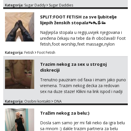
do 25 godina - imaš do 65 kg - imaš dugu
Kategorija:
Sugar Daddy
Sugar Daddies
kosu - se dobro ljubiš - si fleksibilna s
vremenom (jer ga nemam previše) i
SPLIT:FOOT FETISH za sve ljubitelje
dostupna radnim danom (vikendi i noći su za
lijepih ženskih stopala👡👠👢👟
obitelj) - vodiš brigu o zdravlju i koristiš
zaštitu Ne javljajte se: - debele - frajeri i
Najljepša stopala u regiji,uvijek njegovana i
paro...
uređena čekaju na tebe da ih obožavaš! Foot
fetish,foot worship,feet massage,nylon
fetish,trampling... Ponedjeljak-subota:15-
Kategorija:
Fetish
Foot Fetish
20.30h. Samo za istinske obožavatelje ovog
fetisha,isključivo POZIV. Sex i sl.ISKLJUČENO!
Trazim nekog za sex u strogoj
diskreciji
Trenutno pauziram od faxa i imam jako puno
vremena. Trazim nekog decka za redovan
sex na duze staze! Klikni na link ispod i nadji
me tamo, cekam te!
Kategorija:
Osobni kontakti
ONA
Tražim nekog za belu:)
Dosla sam samo jer mi fali neko da igra belu
sa mnom :) dakle trazim partnera za belu