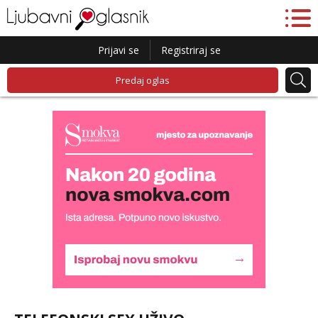
Prijavi se
Registriraj se
Predaj oglas
Liliana
Razgovaram :)
Tel:
064/677-677
- Kod: #69