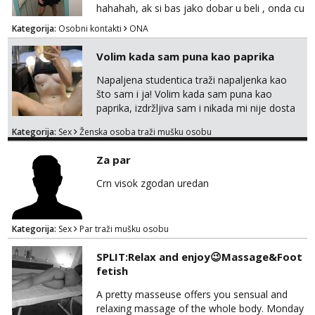
hahahah, ak si bas jako dobar u beli , onda cu
razmislit za dalje Klikni na link ispod i nadji me
Kategorija:
Osobni kontakti
ONA
tamo, cekam te!
Volim kada sam puna kao paprika
Napaljena studentica traži napaljenka kao
što sam i ja! Volim kada sam puna kao
paprika, izdržljiva sam i nikada mi nije dosta
seksa. Volim grubi seks i više puta dnevno
Kategorija:
Sex
Ženska osoba traži mušku osobu
bilo kad i bilo gdje zato se javi što prije da
me isprobaš Klikni na link ispod i nadji me
Za par
tamo, cekam te!
Crn visok zgodan uredan
Kategorija:
Sex
Par traži mušku osobu
SPLIT:Relax and enjoy😉Massage&Foot
fetish
A pretty masseuse offers you sensual and
relaxing massage of the whole body. Monday