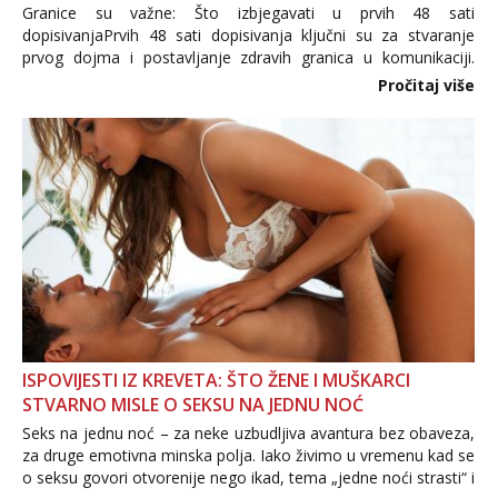
Granice su važne: Što izbjegavati u prvih 48 sati
dopisivanjaPrvih 48 sati dopisivanja ključni su za stvaranje
prvog dojma i postavljanje zdravih granica u komunikaciji.
Važno je izbjeći prebrzo otkrivanje osobnih ili intimnih
Pročitaj više
informacija, jer nepoznata osoba još nije zaslužila to
povjerenje. Takođe...
ISPOVIJESTI IZ KREVETA: ŠTO ŽENE I MUŠKARCI
STVARNO MISLE O SEKSU NA JEDNU NOĆ
Seks na jednu noć – za neke uzbudljiva avantura bez obaveza,
za druge emotivna minska polja. Iako živimo u vremenu kad se
o seksu govori otvorenije nego ikad, tema „jedne noći strasti“ i