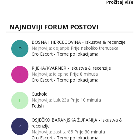
dalje izaziva burne rasprave. Što zapravo misle žene, a što
Pročitaj više
muškarci? Jesu...
NAJNOVIJI FORUM POSTOVI
BOSNA I HERCEGOVINA - Iskustva & recenzije
Najnovija: dejanpit
Prije nekoliko trenutaka
D
Cro Escort - Teme po lokacijama
RIJEKA/KVARNER - Iskustva & recenzije
Najnovija: idlepine
Prije 8 minuta
I
Cro Escort - Teme po lokacijama
Cuckold
Najnovija: Lulu23a
Prije 10 minuta
L
Fetish
OSJEČKO BARANJSKA ŽUPANIJA - Iskustva &
recenzije
Z
Najnovija: zastitar85
Prije 30 minuta
Cro Escort - Teme po lokacijama