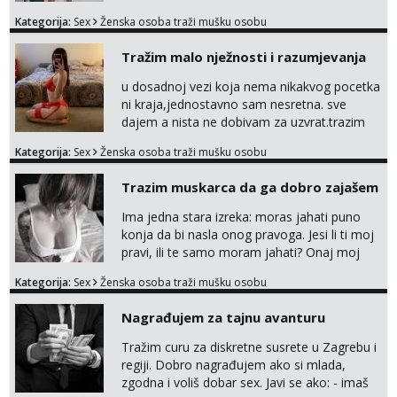
tamo, cekam te!
Čekam tvoj poziv!
Kategorija:
Sex
Ženska osoba traži mušku osobu
Tel:
064/677-677
- Kod: #87
Tražim malo nježnosti i razumjevanja
tel:0,93€ - mob:1,12€ min
u dosadnoj vezi koja nema nikakvog pocetka
Zara
ni kraja,jednostavno sam nesretna. sve
Razgovaram :)
dajem a nista ne dobivam za uzvrat.trazim
Tel:
064/677-677
- Kod: #123
muskarca koji ce zadovoljiti moje potrebe,ne
Kategorija:
Sex
Ženska osoba traži mušku osobu
tel:0,93€ - mob:1,12€ min
trazim puno samo malo njeznosti i
Obavijesti me kada se oslobodi
razumjevanja. volim njezan seks i njezne
Trazim muskarca da ga dobro zajašem
poljupce po tijelu koji me jako
Anđela
pale,obozavam kad muskarac preuzme
Ima jedna stara izreka: moras jahati puno
Čekam tvoj poziv!
kontrolu . javi se :) Klikni na link ispod i nadji
konja da bi nasla onog pravoga. Jesi li ti moj
Tel:
064/677-677
- Kod: #142
me tamo, cekam te!
pravi, ili te samo moram jahati? Onaj moj
tel:0,93€ - mob:1,12€ min
bivsi je bio samo konj hahahahah Klikni niže
Kategorija:
Sex
Ženska osoba traži mušku osobu
na sexdater link i javi mi se tamo....
Mira
Čekam tvoj poziv!
Nagrađujem za tajnu avanturu
Tel:
064/677-677
- Kod: #72
Tražim curu za diskretne susrete u Zagrebu i
tel:0,93€ - mob:1,12€ min
regiji. Dobro nagrađujem ako si mlada,
zgodna i voliš dobar sex. Javi se ako: - imaš