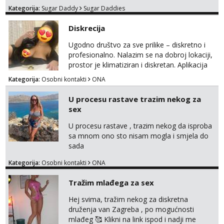
lijepe stvari na obostranu korist. Ako si
Učiteljica iz predgrađa traži...
Kategorija:
Sugar Daddy
Sugar Daddies
otvorena, komunikativna, zgodna i atraktivna
javi se na moj email:
Tel:
064/677-677
- Kod: #160
Diskrecija
markodalic37@gmail.com
tel:0,93€ - mob:1,12€ min
Obavijesti me kada se oslobodi
Ugodno društvo za sve prilike – diskretno i
profesionalno. Nalazim se na dobroj lokaciji,
Alisa
prostor je klimatiziran i diskretan. Aplikacija
Čekam tvoj poziv!
what sapp 0957660399.
Kategorija:
Osobni kontakti
ONA
Tel:
064/677-677
- Kod: #106
tel:0,93€ - mob:1,12€ min
U procesu rastave trazim nekog za
sex
Vanesa
Čekam tvoj poziv!
U procesu rastave , trazim nekog da isproba
sa mnom ono sto nisam mogla i smjela do
Tel:
064/677-677
- Kod: #74
tel:0,93€ - mob:1,12€ min
sada
Kategorija:
Osobni kontakti
ONA
Žana
Razgovaram :)
Tražim mlađega za sex
Tel:
064/677-677
- Kod: #135
tel:0,93€ - mob:1,12€ min
Hej svima, tražim nekog za diskretna
Obavijesti me kada se oslobodi
druženja van Zagreba , po mogućnosti
mlađeg 🥰 Klikni na link ispod i nadji me
Anita