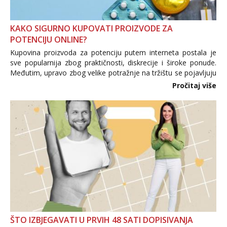
KAKO SIGURNO KUPOVATI PROIZVODE ZA
POTENCIJU ONLINE?
Kupovina proizvoda za potenciju putem interneta postala je
sve popularnija zbog praktičnosti, diskrecije i široke ponude.
Međutim, upravo zbog velike potražnje na tržištu se pojavljuju
i brojni krivotvoreni proizvodi, nepouzdane internetske
Pročitaj više
trgovine te proizvodi nepoznatog podrijetla. ...
ŠTO IZBJEGAVATI U PRVIH 48 SATI DOPISIVANJA