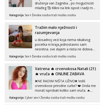
druženja van Zagreba , po mogućnosti
mlađeg 🥰 Klikni na link ispod i nadji me
tamo, cekam te!
Kategorija:
Sex
Ženska osoba traži mušku osobu
Tražim malo nježnosti i
razumjevanja
u dosadnoj vezi koja nema nikakvog
pocetka ni kraja,jednostavno sam
nesretna. sve dajem a nista ne dobivam
za uzvrat.trazim muskarca koji ce
Kategorija:
Sex
Ženska osoba traži mušku osobu
zadovoljiti moje potrebe,ne trazim puno
samo malo njeznosti i razumjevanja.
volim njezan seks i njezne poljupce po
Vatrena ‎️‍🔥 crvenokosa Natali (21)
tijelu koji me jako pale,obozavam kad
‎️‍🔥 vruča‎ ️‍🔥 ONLINE ZABAVA
muskar...
❌NE RADIM NIŠTA UŽIVO❌ Voliš
crvenokose prirodne curke? ❤️ Onda me
moraš isprobati koliko sam vruča.‎ ️‍🔥
MLADA vražica koja ima 100%
Kategorija:
Cyber sex
Ženska osoba traži mušku osobu
prorodne grudi, 💦 Misli su mi uvijek
prljave i u svemu vidim samo užitak. 💦