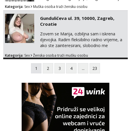
potpora!
Kategorija:
Sex
Muška osoba traži žensku osobu
Gundulićeva ul. 39, 10000, Zagreb,
Croatie
Zovem se Marija, ozbiljna sam i iskrena
djevojka. Radim fleksibilno radno vrijeme, a
ako ste zainteresirani, slobodno me
kontaktirajte na moj WhatsApp
Kategorija:
Sex
Ženska osoba traži mušku osobu
broj☎️:+385 92 451 2472
1
2
3
4
...
23