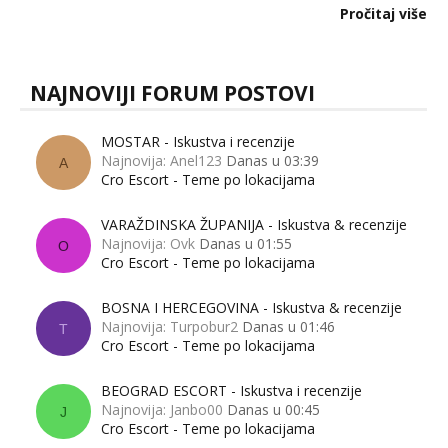
dalje izaziva burne rasprave. Što zapravo misle žene, a što
Pročitaj više
muškarci? Jesu...
NAJNOVIJI FORUM POSTOVI
MOSTAR - Iskustva i recenzije
Najnovija: Anel123
Danas u 03:39
A
Cro Escort - Teme po lokacijama
VARAŽDINSKA ŽUPANIJA - Iskustva & recenzije
Najnovija: Ovk
Danas u 01:55
O
Cro Escort - Teme po lokacijama
BOSNA I HERCEGOVINA - Iskustva & recenzije
Najnovija: Turpobur2
Danas u 01:46
T
Cro Escort - Teme po lokacijama
BEOGRAD ESCORT - Iskustva i recenzije
Najnovija: Janbo00
Danas u 00:45
J
Cro Escort - Teme po lokacijama