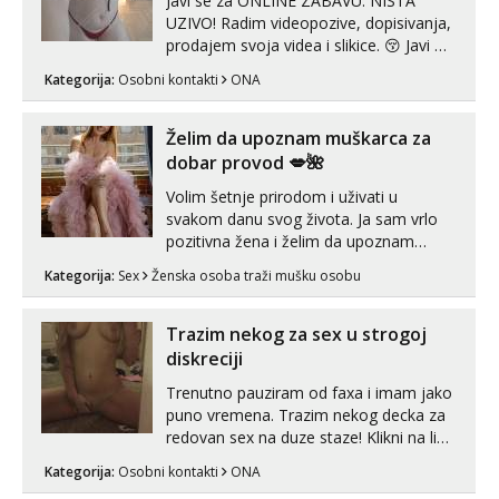
Javi se za ONLINE ZABAVU. NISTA
UZIVO! Radim videopozive, dopisivanja,
prodajem svoja videa i slikice. 😚 Javi mi
se porukom na Whatsupp, Viber ili
Kategorija:
Osobni kontakti
ONA
Telegram. +385 91 723 0045
Želim da upoznam muškarca za
dobar provod 💋🌺
Volim šetnje prirodom i uživati u
svakom danu svog života. Ja sam vrlo
pozitivna žena i želim da upoznam
muškarca za dobar provod, naravno
Kategorija:
Sex
Ženska osoba traži mušku osobu
može i nešto više.💋🌺 Klikni na link
ispod i nadji me tamo, cekam te!
Trazim nekog za sex u strogoj
diskreciji
Trenutno pauziram od faxa i imam jako
puno vremena. Trazim nekog decka za
redovan sex na duze staze! Klikni na link
ispod i nadji me tamo, cekam te!
Kategorija:
Osobni kontakti
ONA