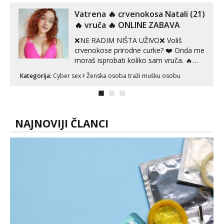
Vatrena ‎️‍🔥 crvenokosa Natali (21)
‎️‍🔥 vruča‎ ️‍🔥 ONLINE ZABAVA
❌NE RADIM NIŠTA UŽIVO❌ Voliš
crvenokose prirodne curke? ❤️ Onda me
moraš isprobati koliko sam vruča.‎ ️‍🔥
MLADA vražica koja ima 100%
Kategorija:
Cyber sex
Ženska osoba traži mušku osobu
prorodne grudi, 💦 Misli su mi uvijek
prljave i u svemu vidim samo užitak. 💦
U mojoj raznolikoj ponudi možeš
pranaći nešto po svojoj mjeri. Sexi videa
s kolegica...
NAJNOVIJI ČLANCI