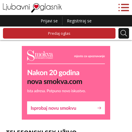
Prijavi se
Registriraj se
Predaj oglas
Lucija
Razgovaram :)