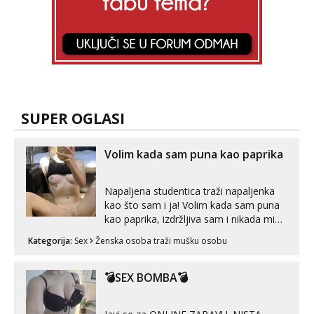
SUPER OGLASI
Volim kada sam puna kao paprika
Napaljena studentica traži napaljenka
kao što sam i ja! Volim kada sam puna
kao paprika, izdržljiva sam i nikada mi
nije dosta seksa. Volim grubi seks i više
Kategorija:
Sex
Ženska osoba traži mušku osobu
puta dnevno bilo kad i bilo gdje zato se
javi što prije da me isprobaš Klikni na
link ispod i nadji me tamo, cekam te!
💣SEX BOMBA💣