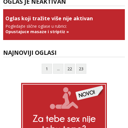
OGLAS JE NEAKTIVAN
Tel:
064/677-677
- Kod: #74
tel:0,93€ - mob:1,12€ min
Oglas koji tražite više nije aktivan
Obavijesti me kada se oslobodi
Pogledajte slične oglase u rubrici:
Anđela
Opustajuce masaze i striptiz
»
Čekam tvoj poziv!
Tel:
064/677-677
- Kod: #142
tel:0,93€ - mob:1,12€ min
NAJNOVIJI OGLASI
1
...
22
23