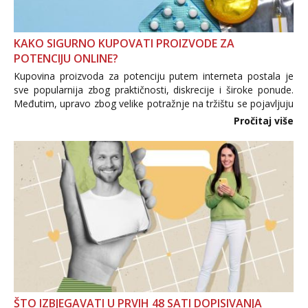
KAKO SIGURNO KUPOVATI PROIZVODE ZA
POTENCIJU ONLINE?
Kupovina proizvoda za potenciju putem interneta postala je
sve popularnija zbog praktičnosti, diskrecije i široke ponude.
Međutim, upravo zbog velike potražnje na tržištu se pojavljuju
i brojni krivotvoreni proizvodi, nepouzdane internetske
Pročitaj više
trgovine te proizvodi nepoznatog podrijetla. ...
ŠTO IZBJEGAVATI U PRVIH 48 SATI DOPISIVANJA