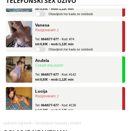
TELEFONSKI SEX UŽIVO
Tel:
064/677-677
- Kod: #136
tel:0,93€ - mob:1,12€ min
Obavijesti me kada se oslobodi
Vanesa
Razgovaram :)
Tel:
064/677-677
- Kod: #74
tel:0,93€ - mob:1,12€ min
Obavijesti me kada se oslobodi
Anđela
Čekam tvoj poziv!
Tel:
064/677-677
- Kod: #142
tel:0,93€ - mob:1,12€ min
Lucija
Razgovaram :)
Tel:
064/677-677
- Kod: #136
tel:0,93€ - mob:1,12€ min
Obavijesti me kada se oslobodi
Ljubavni oglasnik
› Opustajuce masaze i striptiz
Vanesa
Razgovaram :)