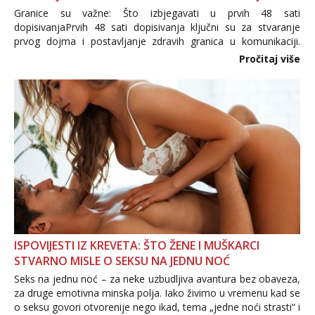
Granice su važne: Što izbjegavati u prvih 48 sati
dopisivanjaPrvih 48 sati dopisivanja ključni su za stvaranje
prvog dojma i postavljanje zdravih granica u komunikaciji.
Važno je izbjeći prebrzo otkrivanje osobnih ili intimnih
Pročitaj više
informacija, jer nepoznata osoba još nije zaslužila to
povjerenje. Takođe...
ISPOVIJESTI IZ KREVETA: ŠTO ŽENE I MUŠKARCI
STVARNO MISLE O SEKSU NA JEDNU NOĆ
Seks na jednu noć – za neke uzbudljiva avantura bez obaveza,
za druge emotivna minska polja. Iako živimo u vremenu kad se
o seksu govori otvorenije nego ikad, tema „jedne noći strasti“ i