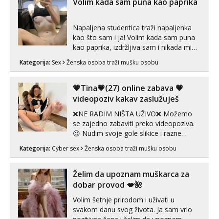
vjeruj mi, takve još nisi vidio. Uvijek sam
Volim kada sam puna kao paprika
spremna za ONLOINE zabavu...
Napaljena studentica traži napaljenka
kao što sam i ja! Volim kada sam puna
kao paprika, izdržljiva sam i nikada mi
nije dosta seksa. Volim grubi seks i više
Kategorija:
Sex
Ženska osoba traži mušku osobu
puta dnevno bilo kad i bilo gdje zato se
javi što prije da me isprobaš Klikni na
link ispod i nadji me tamo, cekam te!
💗Tina💗(27) online zabava 💗
videopoziv kakav zaslužuješ
❌NE RADIM NIŠTA UŽIVO❌ Možemo
se zajedno zabaviti preko videopoziva.
😉 Nudim svoje gole slikice i razne
videouradke. 🤩 Za online zabavu pošalji
Kategorija:
Cyber sex
Ženska osoba traži mušku osobu
poruku na Whatsapp, Telegram ili Viber.
😎 +385 91 912 3322 Za provjeru moje
autentičnosti možeš me vidjeti na
Želim da upoznam muškarca za
videopozivu. 😉 S vama sam vec 5 ...
dobar provod 💋🌺
Volim šetnje prirodom i uživati u
svakom danu svog života. Ja sam vrlo