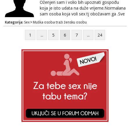
Oženjen sam i volio bih upoznati gospođu
koja je isto udata na duže vrijeme.Normalana
sam osoba koja voli sex tj obožavam ga .Sve
ostalo možemo srediti u hodu naravno
Kategorija:
Sex
Muška osoba traži žensku osobu
diskrecija mi je najvažnija.Prostor je moj
.Molim samo normalne osobe bez nekih
1
...
5
6
7
...
24
bonova zahtjeva i traženja novca sa bilo koje
strane.Ajmo uživati i svatko svojim putem