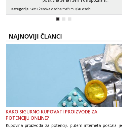
pozitivna žena i želim da upoznam
muškarca za dobar provod, naravno
Kategorija:
Sex
Ženska osoba traži mušku osobu
može i nešto više.💋🌺 Klikni na link
ispod i nadji me tamo, cekam te!
NAJNOVIJI ČLANCI
KAKO SIGURNO KUPOVATI PROIZVODE ZA
POTENCIJU ONLINE?
Kupovina proizvoda za potenciju putem interneta postala je