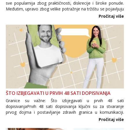
sve popularnija zbog praktičnosti, diskrecije i široke ponude.
Međutim, upravo zbog velike potražnje na tržištu se pojavljuju
i brojni krivotvoreni proizvodi, nepouzdane internetske
Pročitaj više
trgovine te proizvodi nepoznatog podrijetla. ...
ŠTO IZBJEGAVATI U PRVIH 48 SATI DOPISIVANJA
Granice su važne: Što izbjegavati u prvih 48 sati
dopisivanjaPrvih 48 sati dopisivanja ključni su za stvaranje
prvog dojma i postavljanje zdravih granica u komunikaciji.
Važno je izbjeći prebrzo otkrivanje osobnih ili intimnih
Pročitaj više
informacija, jer nepoznata osoba još nije zaslužila to
povjerenje. Takođe...