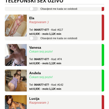
TELEFONSKI SEX UŽIVO
tel:0,93€ - mob:1,12€ min
Obavijesti me kada se oslobodi
Ela
Razgovaram :)
Tel:
064/677-677
- Kod: #117
tel:0,93€ - mob:1,12€ min
Obavijesti me kada se oslobodi
Vanesa
Čekam tvoj poziv!
Tel:
064/677-677
- Kod: #74
tel:0,93€ - mob:1,12€ min
Anđela
Čekam tvoj poziv!
Tel:
064/677-677
- Kod: #142
tel:0,93€ - mob:1,12€ min
Lucija
Razgovaram :)
Tel:
064/677-677
- Kod: #136