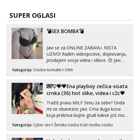
SUPER OGLASI
💣SEX BOMBA💣
Javi se za ONLINE ZABAVU. NISTA
UZIVO! Radim videopozive, dopisivanja,
prodajem svoja videa i slikice. 😚 Javi mi
se porukom na Whatsupp, Viber ili
Kategorija:
Osobni kontakti
ONA
Telegram. +385 91 723 0045
💌💘💝💗Ena playboy zečica-sisata
crnka (36) hot slike, videa i c2c💗
Tražiš pravu MILF ženu za sebe? Onda
mi se obavezno javi. Crna duga kosa
koja prekriva bujne grudi kakve još nisi
vidio, čista ŠESTICA! A usne? O usnama
Kategorija:
Cyber sex
Ženska osoba traži mušku osobu
bolje da ni ne pričam. Prave pune usne
koje će ti se urezati u pamćenje, jer