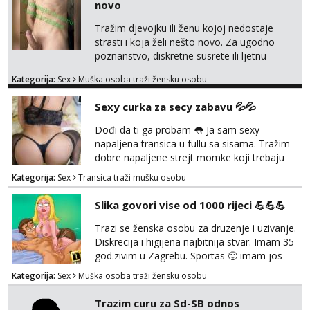
novo
koji žude za strogim zapovijedima, sissy
transformacijom (rublje, elegancija) i
Tražim djevojku ili ženu kojoj nedostaje
potpunim psihološkim treni...
strasti i koja želi nešto novo. Za ugodno
poznanstvo, diskretne susrete ili ljetnu
avanturu. U dobroj sam formi vrlo izdržljiv i
Kategorija:
Sex
Muška osoba traži žensku osobu
uredan. Slobodna ili zauzeta, dobrodošla. Prvi
kontakt porukom whatsapp, viber ili SMS,
Sexy curka za secy zabavu 💦💦
kasnije može poziv. Sl. Brod moj prostor
Zagreb i ostatak Hrvatske mobilan !
Dođi da ti ga probam 👅 Ja sam sexy
𝗡𝗮𝗽𝗼𝗺𝗲𝗻𝗮 tražim samo žene...
napaljena transica u fullu sa sisama. Tražim
dobre napaljene strejt momke koji trebaju
diskretno pražnjenje kite. Samo za dobre
Kategorija:
Sex
Transica traži mušku osobu
frajere koji drže do sebe. Imaj neku sliku.
Pozivi i poruke bez slike - nema odgovora.
Slika govori vise od 1000 rijeci 💪💪💪
Pojebi me Poruke WhatsApp: 0998667649
Trazi se ženska osobu za druzenje i uzivanje.
Diskrecija i higijena najbitnija stvar. Imam 35
god.zivim u Zagrebu. Sportas 🙂 imam jos
kondicije 🤣 Za sve informacije i dogovore na
Kategorija:
Sex
Muška osoba traži žensku osobu
mail I molim samo ozbiljne i zainteresirane
😉!! I molim takoder da se ne javljaju muski!!!
Trazim curu za Sd-SB odnos