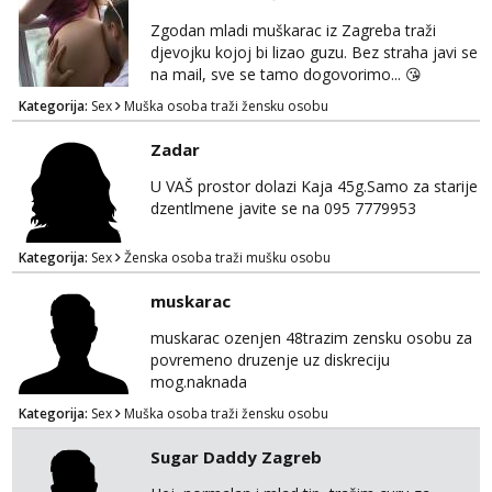
Zgodan mladi muškarac iz Zagreba traži
djevojku kojoj bi lizao guzu. Bez straha javi se
na mail, sve se tamo dogovorimo... 😘
Kategorija:
Sex
Muška osoba traži žensku osobu
Zadar
U VAŠ prostor dolazi Kaja 45g.Samo za starije
dzentlmene javite se na 095 7779953
Kategorija:
Sex
Ženska osoba traži mušku osobu
muskarac
muskarac ozenjen 48trazim zensku osobu za
povremeno druzenje uz diskreciju
mog.naknada
Kategorija:
Sex
Muška osoba traži žensku osobu
Sugar Daddy Zagreb