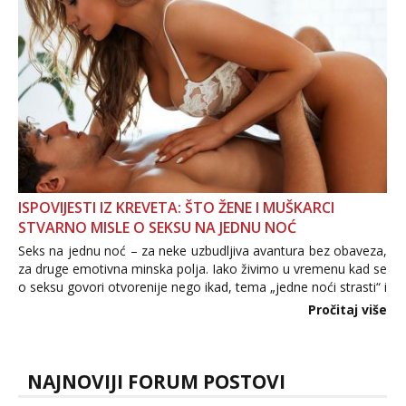
ISPOVIJESTI IZ KREVETA: ŠTO ŽENE I MUŠKARCI
STVARNO MISLE O SEKSU NA JEDNU NOĆ
Seks na jednu noć – za neke uzbudljiva avantura bez obaveza,
za druge emotivna minska polja. Iako živimo u vremenu kad se
o seksu govori otvorenije nego ikad, tema „jedne noći strasti“ i
dalje izaziva burne rasprave. Što zapravo misle žene, a što
Pročitaj više
muškarci? Jesu...
NAJNOVIJI FORUM POSTOVI