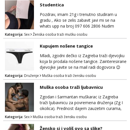
Studentica
Pozdrav, imam 21g i trenutno studiram u
gradu , Ako se zelis zabavit javi mi se na
whats upp na broj 097 606 2806 Nudim
razme vrste zabave uzivo i online
Kategorija:
Sex
Ženska osoba traži mušku osobu
Kupujem nošene tangice
Mladi, zgodni dečko iz Zagreba traži djevojku
koja bi prodala nošene tangice. Zainteresirane
djevojke javite se na mail radi dogovora 😉
Kategorija:
Druženje
Muška osoba traži žensku osobu
Muška osoba traži ljubavnicu
Zgodan i šarmantan muškarac iz Zagreba
traži ljubavnicu za povremena druženja (Zg I
okolica). Prednost dajem zauzetim curama,
jer vjerujem da im je diskrecija jako bitna kao
Kategorija:
Sex
Muška osoba traži žensku osobu
i meni. Javite se na mail gdje možemo
započeti razgovor... 💋
Žensko si i voliš ovo sa slike?