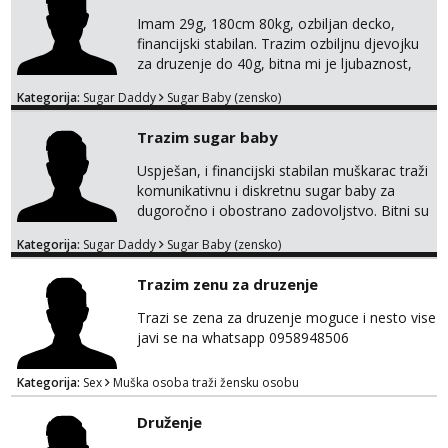
Pozdrav
Imam 29g, 180cm 80kg, ozbiljan decko,
financijski stabilan. Trazim ozbiljnu djevojku
za druzenje do 40g, bitna mi je ljubaznost,
kemija, atraktivnost. Molim da mi se
Kategorija:
Sugar Daddy
Sugar Baby (zensko)
predstavis sa opisom i slikom, o nagradi
mozemo preko emaila pricat.
Trazim sugar baby
Uspješan, i financijski stabilan muškarac traži
komunikativnu i diskretnu sugar baby za
dugoročno i obostrano zadovoljstvo. Bitni su
mi kemija, povjerenje, diskrecija i jasan
Kategorija:
Sugar Daddy
Sugar Baby (zensko)
dogovor bez komplikacija. Nagrada
financijska se podrazumjeva. Ako znaš što
Trazim zenu za druzenje
želiš – javi se privatno s kratkim opisom i
fotografijom.
Trazi se zena za druzenje moguce i nesto vise
javi se na whatsapp 0958948506
Kategorija:
Sex
Muška osoba traži žensku osobu
Druženje