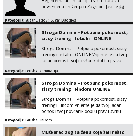
Hej, normalan i mlad tip, tražim curu za
povremena druženja u Zagrebu. Javi se 🤗
Kategorija:
Sugar Daddy
Sugar Daddies
Stroga Domina – Potpuna pokornost,
sissy trening i fetishi - ONLINE
Stroga Domina – Potpuna pokornost, sissy
trening i ostalo - ONLINE Vrijeme je da tvoj
jadan ponos i tvoj novčanik dobiju pravu
svrhu. Inteligentna, hladna i beskompromisna
Kategorija:
Fetish
Dominacija
Domina preuzima potpunu kontrolu nad
tvojim umom i financijama. Zanimaju me
Stroga Domina – Potpuna pokornost,
isključivo ozbiljni, solventni i poslušni subovi
sissy trening i Findom ONLINE
koji žude za strogim zapovijedima, sissy
transformacijom (rublje, elegancija) i
Stroga Domina – Potpuna pokornost, sissy
potpunim psiholo...
trening i Findom Vrijeme je da tvoj jadan
ponos i tvoj novčanik dobiju pravu svrhu.
Inteligentna, hladna i beskompromisna
Kategorija:
Fetish
FinDom
Domina preuzima potpunu kontrolu nad
tvojim umom i financijama. Zanimaju me
Muškarac 29g za ženu koja želi nešto
isključivo ozbiljni, solventni i poslušni subovi