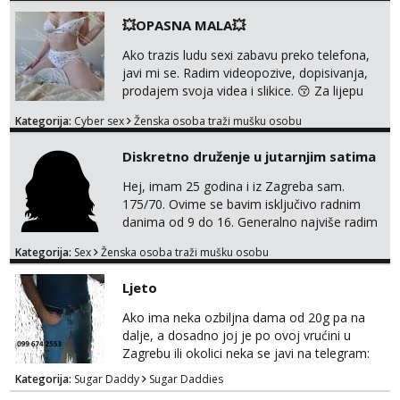
💥OPASNA MALA💥
Ako trazis ludu sexi zabavu preko telefona,
javi mi se. Radim videopozive, dopisivanja,
prodajem svoja videa i slikice. 😚 Za lijepu
suradnju javi mi se porukom na Whatsupp,
Kategorija:
Cyber sex
Ženska osoba traži mušku osobu
Viber ili Telegram. +385 91 723 0045
Diskretno druženje u jutarnjim satima
Hej, imam 25 godina i iz Zagreba sam.
175/70. Ovime se bavim isključivo radnim
danima od 9 do 16. Generalno najviše radim
GFE, tako da ako voliš lagana, opuštena
Kategorija:
Sex
Ženska osoba traži mušku osobu
druženja u diskreciji, vjerovatno ćemo si
pasati. Preferiram dugoročna druženja
Ljeto
također, nisam zainteresirana za one and
done susrete. Ako se nalaziš u ovome, javi
Ako ima neka ozbiljna dama od 20g pa na
mi se na WhatsApp sa nečime o sebi i tome
dalje, a dosadno joj je po ovoj vrućini u
što voliš seksualno za daljnji d...
Zagrebu ili okolici neka se javi na telegram:
Bozt_8 ili na viber 099 674 2553.
Kategorija:
Sugar Daddy
Sugar Daddies