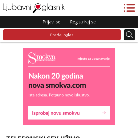
Prijavi se
Registriraj se
Predaj oglas
Lucija
Razgovaram :)
Tel:
064/677-677
- Kod: #136