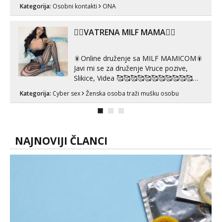
se porukom na Whatsupp, Viber ili
Kategorija:
Osobni kontakti
ONA
Telegram. +385 91 723 0045
❤️‍🔥VATRENA MILF MAMA❤️‍🔥
🎇Online druženje sa MILF MAMICOM🎇
Javi mi se za druženje Vruce pozive,
Slikice, Videa 🥰🥰🥰🥰🥰🥰🥰🥰🥰🥰🥰🥰
🥰 Solo ili sa partnerom ili kolegicama
Kategorija:
Cyber sex
Ženska osoba traži mušku osobu
Javi mi se porukom WhatsApp ili
Telegram WhatsApp 👉+385919977166
Telegram 👉@enafriedrichkis 🤬NE
RADIM SASTANKE I DRUZENJA UZIVO
🤬...
NAJNOVIJI ČLANCI