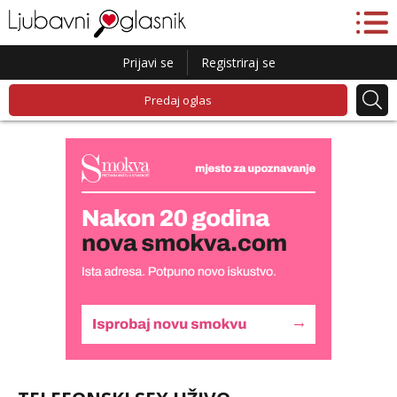
Prijavi se
Registriraj se
Predaj oglas
Monika
Razgovaram :)
Tel:
064/677-677
- Kod: #133