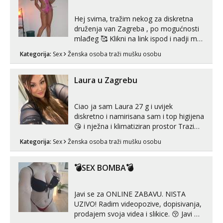
Hej svima, tražim nekog za diskretna
druženja van Zagreba , po mogućnosti
mlađeg 🥰 Klikni na link ispod i nadji me
tamo, cekam te!
Kategorija:
Sex
Ženska osoba traži mušku osobu
Laura u Zagrebu
Ciao ja sam Laura 27 g i uvijek
diskretno i namirisana sam i top higijena
😘 i nježna i klimatiziran prostor Trazim
sex za nagradu Radim klasican sex
Kategorija:
Sex
Ženska osoba traži mušku osobu
Pusenje i gutanje sperme Erotsko rublje
imam uvijek Lizati me mozes i ljubiti po
tijelu Iskljucivo neradim analni !!! I
💣SEX BOMBA💣
neljubim se Wha...
Javi se za ONLINE ZABAVU. NISTA
UZIVO! Radim videopozive, dopisivanja,
prodajem svoja videa i slikice. 😚 Javi mi