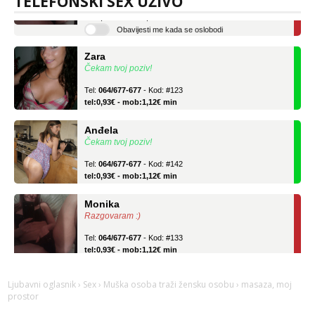
TELEFONSKI SEX UŽIVO
tel:0,93€ - mob:1,12€ min
Obavijesti me kada se oslobodi
Zara
Čekam tvoj poziv!
Tel:
064/677-677
- Kod: #123
tel:0,93€ - mob:1,12€ min
Anđela
Čekam tvoj poziv!
Tel:
064/677-677
- Kod: #142
tel:0,93€ - mob:1,12€ min
Monika
Razgovaram :)
Tel:
064/677-677
- Kod: #133
tel:0,93€ - mob:1,12€ min
Obavijesti me kada se oslobodi
Zara
Ljubavni oglasnik
›
Sex
›
Muška osoba traži žensku osobu
› masaza, moj
Čekam tvoj poziv!
prostor