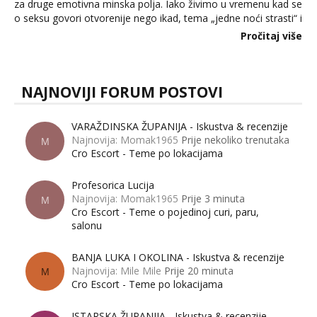
za druge emotivna minska polja. Iako živimo u vremenu kad se
o seksu govori otvorenije nego ikad, tema „jedne noći strasti“ i
dalje izaziva burne rasprave. Što zapravo misle žene, a što
Pročitaj više
muškarci? Jesu...
NAJNOVIJI FORUM POSTOVI
VARAŽDINSKA ŽUPANIJA - Iskustva & recenzije
Najnovija: Momak1965
Prije nekoliko trenutaka
M
Cro Escort - Teme po lokacijama
Profesorica Lucija
Najnovija: Momak1965
Prije 3 minuta
M
Cro Escort - Teme o pojedinoj curi, paru,
salonu
BANJA LUKA I OKOLINA - Iskustva & recenzije
Najnovija: Mile Mile
Prije 20 minuta
M
Cro Escort - Teme po lokacijama
ISTARSKA ŽUPANIJA - Iskustva & recenzije