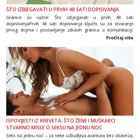
ŠTO IZBJEGAVATI U PRVIH 48 SATI DOPISIVANJA
Granice su važne: Što izbjegavati u prvih 48 sati
dopisivanjaPrvih 48 sati dopisivanja ključni su za stvaranje
prvog dojma i postavljanje zdravih granica u komunikaciji.
Važno je izbjeći prebrzo otkrivanje osobnih ili intimnih
Pročitaj više
informacija, jer nepoznata osoba još nije zaslužila to
povjerenje. Takođe...
ISPOVIJESTI IZ KREVETA: ŠTO ŽENE I MUŠKARCI
STVARNO MISLE O SEKSU NA JEDNU NOĆ
Seks na jednu noć – za neke uzbudljiva avantura bez obaveza,