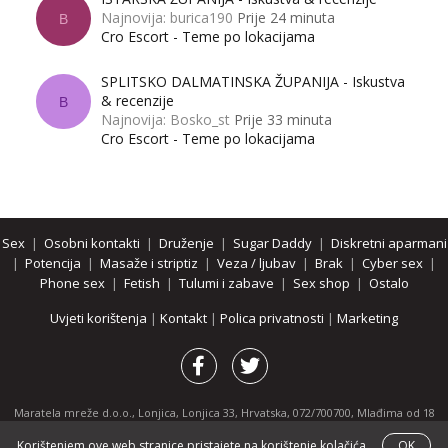
Najnovija: burica190
Prije 24 minuta
B
Cro Escort - Teme po lokacijama
SPLITSKO DALMATINSKA ŽUPANIJA - Iskustva
& recenzije
B
Najnovija: Bosko_st
Prije 33 minuta
Cro Escort - Teme po lokacijama
Sex
|
Osobni kontakti
|
Druženje
|
Sugar Daddy
|
Diskretni aparmani
|
Potencija
|
Masaže i striptiz
|
Veza / ljubav
|
Brak
|
Cyber sex
|
Phone sex
|
Fetish
|
Tulumi i zabave
|
Sex shop
|
Ostalo
Uvjeti korištenja
|
Kontakt
|
Polica privatnosti
|
Marketing
Maratela mreže d.o.o., Lonjica, Lonjica 33, Hrvatska, 072/700700, Mlađima od 18
godina zabranjeno je pregledavanje stranice i svih njenih dijelova.
Korištenjem ove web stranice pristajete na korištenje kolačića.
OK
Partnerski portali:
osobnikontakti.com
|
hotline.hr
|
ThePornDude.com