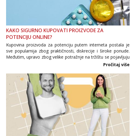
KAKO SIGURNO KUPOVATI PROIZVODE ZA
POTENCIJU ONLINE?
Kupovina proizvoda za potenciju putem interneta postala je
sve popularnija zbog praktičnosti, diskrecije i široke ponude.
Međutim, upravo zbog velike potražnje na tržištu se pojavljuju
i brojni krivotvoreni proizvodi, nepouzdane internetske
Pročitaj više
trgovine te proizvodi nepoznatog podrijetla. ...