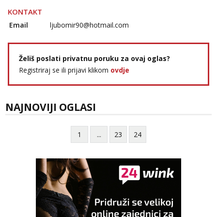
KONTAKT
Email
ljubomir90@hotmail.com
Želiš poslati privatnu poruku za ovaj oglas?
Registriraj se ili prijavi klikom
ovdje
NAJNOVIJI OGLASI
1
...
23
24