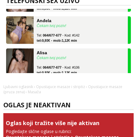
TELEFONSKI SEX UŽIVO
Tel:
064/677-677
- Kod: #106
tel:0,93€ - mob:1,12€ min
Anđela
Čekam tvoj poziv!
Tel:
064/677-677
- Kod: #142
tel:0,93€ - mob:1,12€ min
Alisa
Čekam tvoj poziv!
Tel:
064/677-677
- Kod: #106
tel:0,93€ - mob:1,12€ min
Anđela
Ljubavni oglasnik
›
Opustajuce masaze i striptiz
›
Opustajuce masaze
Čekam tvoj poziv!
(pruza zena)
› Masaža
Tel:
064/677-677
- Kod: #142
tel:0,93€ - mob:1,12€ min
OGLAS JE NEAKTIVAN
Oglas koji tražite više nije aktivan
Pogledajte slične oglase u rubrici: