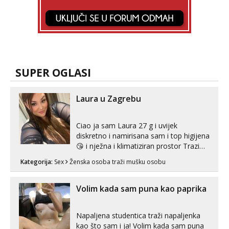
SUPER OGLASI
Laura u Zagrebu
Ciao ja sam Laura 27 g i uvijek
diskretno i namirisana sam i top higijena
😘 i nježna i klimatiziran prostor Trazim
sex za nagradu Radim klasican sex
Kategorija:
Sex
Ženska osoba traži mušku osobu
Pusenje i gutanje sperme Erotsko rublje
imam uvijek Lizati me mozes i ljubiti po
tijelu Iskljucivo neradim analni !!! I
Volim kada sam puna kao paprika
neljubim se Wha...
Napaljena studentica traži napaljenka
kao što sam i ja! Volim kada sam puna