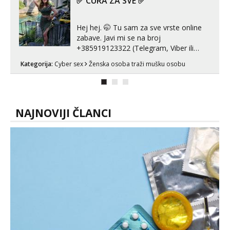
✅ CURA ZA SVE ✅
line pozive. Za vas sam pripremila ...
Hej hej. 🤭 Tu sam za sve vrste online
zabave. Javi mi se na broj
+385919123322 (Telegram, Viber ili
Whatsapp). 🤙 NE javljaj se na uzivo.
Kategorija:
Cyber sex
Ženska osoba traži mušku osobu
Hvala.
NAJNOVIJI ČLANCI