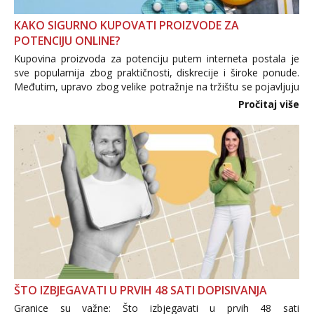
KAKO SIGURNO KUPOVATI PROIZVODE ZA
POTENCIJU ONLINE?
Kupovina proizvoda za potenciju putem interneta postala je
sve popularnija zbog praktičnosti, diskrecije i široke ponude.
Međutim, upravo zbog velike potražnje na tržištu se pojavljuju
i brojni krivotvoreni proizvodi, nepouzdane internetske
Pročitaj više
trgovine te proizvodi nepoznatog podrijetla. ...
ŠTO IZBJEGAVATI U PRVIH 48 SATI DOPISIVANJA
Granice su važne: Što izbjegavati u prvih 48 sati