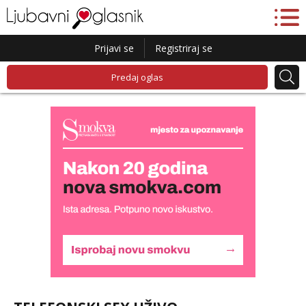
Prijavi se
Registriraj se
Predaj oglas
Alisa
Čekam tvoj poziv!