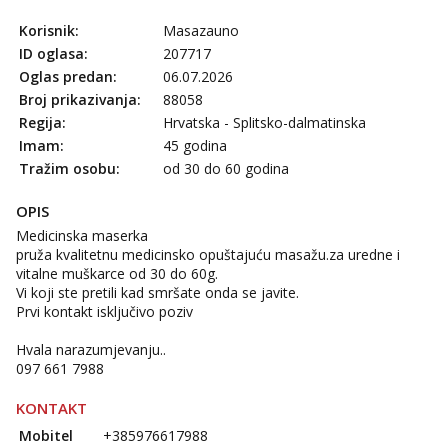
Korisnik:
Masazauno
ID oglasa:
207717
Oglas predan:
06.07.2026
Broj prikazivanja:
88058
Regija:
Hrvatska - Splitsko-dalmatinska
Imam:
45 godina
Tražim osobu:
od 30 do 60 godina
OPIS
Medicinska maserka
pruža kvalitetnu medicinsko opuštajuću masažu.za uredne i
vitalne muškarce od 30 do 60g.
Vi koji ste pretili kad smršate onda se javite.
Prvi kontakt isključivo poziv
Hvala narazumjevanju..
097 661 7988
KONTAKT
Mobitel
+385976617988