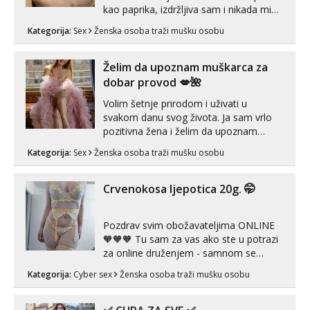
kao paprika, izdržljiva sam i nikada mi
nije dosta seksa. Volim grubi seks i više
Kategorija:
Sex
Ženska osoba traži mušku osobu
puta dnevno bilo kad i bilo gdje zato se
javi što prije da me isprobaš Klikni na
link ispod i nadji me tamo, cekam te!
Želim da upoznam muškarca za
dobar provod 💋🌺
Volim šetnje prirodom i uživati u
svakom danu svog života. Ja sam vrlo
pozitivna žena i želim da upoznam
muškarca za dobar provod, naravno
Kategorija:
Sex
Ženska osoba traži mušku osobu
može i nešto više.💋🌺 Klikni na link
ispod i nadji me tamo, cekam te!
Crvenokosa ljepotica 20g. 🤭
Pozdrav svim obožavateljima ONLINE
🧡🧡🧡 Tu sam za vas ako ste u potrazi
za online druženjem - samnom se
možete zabaviti preko videopoziva, ili
Kategorija:
Cyber sex
Ženska osoba traži mušku osobu
ako vam nisam dovoljna radim i u paru i
trojci s kolegicama, svaka je drugačija
😉 Radim i vruća tipkanja uz slike i hot