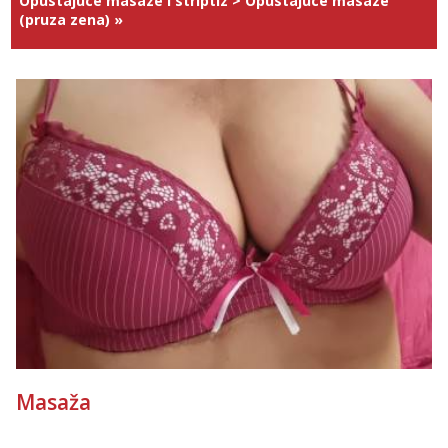
Opustajuce masaze i striptiz
>
Opustajuce masaze
(pruza zena)
»
Masaža