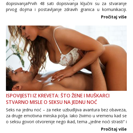
dopisivanjaPrvih 48 sati dopisivanja ključni su za stvaranje
prvog dojma i postavljanje zdravih granica u komunikaciji.
Važno je izbjeći prebrzo otkrivanje osobnih ili intimnih
Pročitaj više
informacija, jer nepoznata osoba još nije zaslužila to
povjerenje. Takođe...
ISPOVIJESTI IZ KREVETA: ŠTO ŽENE I MUŠKARCI
STVARNO MISLE O SEKSU NA JEDNU NOĆ
Seks na jednu noć – za neke uzbudljiva avantura bez obaveza,
za druge emotivna minska polja. Iako živimo u vremenu kad se
o seksu govori otvorenije nego ikad, tema „jedne noći strasti“ i
dalje izaziva burne rasprave. Što zapravo misle žene, a što
Pročitaj više