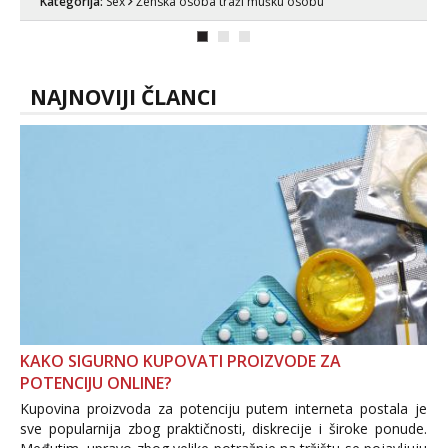
Kategorija:
Sex
Ženska osoba traži mušku osobu
može i nešto više.💋🌺 Klikni na link
ispod i nadji me tamo, cekam te!
NAJNOVIJI ČLANCI
KAKO SIGURNO KUPOVATI PROIZVODE ZA
POTENCIJU ONLINE?
Kupovina proizvoda za potenciju putem interneta postala je
sve popularnija zbog praktičnosti, diskrecije i široke ponude.