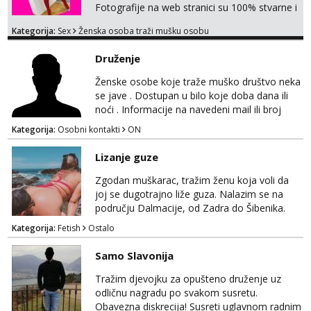
Fotografije na web stranici su 100% stvarne i
moje. ❤️ 🥰 stariji gospoda su također
Kategorija:
Sex
Ženska osoba traži mušku osobu
dobrodošli! Ali informacije ću vam poslati
samo putem WhatsAppa. ❗️❗️❗️ Samo u mom
Druženje
stanu; čista kupaonica i ručnici za vas prije ili
poslije masaže, nalazim se u centru grada. 🚫
Ženske osobe koje traže muško društvo neka
NE POZIVI ,❌️ NE SEXCAM, ❌️NE
se jave . Dostupan u bilo koje doba dana ili
SEXCHATTING🚫...
noći . Informacije na navedeni mail ili broj
mobitela.
Kategorija:
Osobni kontakti
ON
Lizanje guze
Zgodan muškarac, tražim ženu koja voli da
joj se dugotrajno liže guza. Nalazim se na
području Dalmacije, od Zadra do Šibenika.
Kategorija:
Fetish
Ostalo
Samo Slavonija
Tražim djevojku za opušteno druženje uz
odličnu nagradu po svakom susretu.
Obavezna diskrecija! Susreti uglavnom radnim