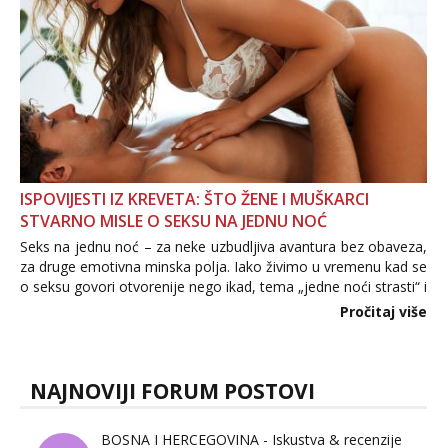
ISPOVIJESTI IZ KREVETA: ŠTO ŽENE I MUŠKARCI
STVARNO MISLE O SEKSU NA JEDNU NOĆ
Seks na jednu noć – za neke uzbudljiva avantura bez obaveza,
za druge emotivna minska polja. Iako živimo u vremenu kad se
o seksu govori otvorenije nego ikad, tema „jedne noći strasti“ i
dalje izaziva burne rasprave. Što zapravo misle žene, a što
Pročitaj više
muškarci? Jesu...
NAJNOVIJI FORUM POSTOVI
BOSNA I HERCEGOVINA - Iskustva & recenzije