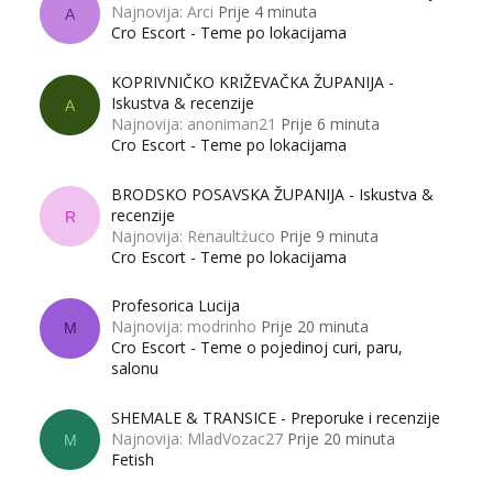
Najnovija: Arci
Prije 4 minuta
A
Cro Escort - Teme po lokacijama
KOPRIVNIČKO KRIŽEVAČKA ŽUPANIJA -
Iskustva & recenzije
A
Najnovija: anoniman21
Prije 6 minuta
Cro Escort - Teme po lokacijama
BRODSKO POSAVSKA ŽUPANIJA - Iskustva &
recenzije
R
Najnovija: Renaultżuco
Prije 9 minuta
Cro Escort - Teme po lokacijama
Profesorica Lucija
Najnovija: modrinho
Prije 20 minuta
M
Cro Escort - Teme o pojedinoj curi, paru,
salonu
SHEMALE & TRANSICE - Preporuke i recenzije
Najnovija: MladVozac27
Prije 20 minuta
M
Fetish