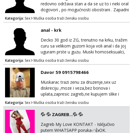
nisu ozbiljni.
redovno održava stan a da se uz to i neki oral
dogovori , po mogućnosti obostrani . Zapadni
dio Zagreba .Javiti se prvo porukom na
Kategorija:
Sex
Muška osoba traži žensku osobu
WhatsApp 0958634499
anal - krk
Decko 30 god iz ZG, trenutno na krku, tražim
curu sa velikom guzom koja voli anal i da joj
uguram prste u guzu. Muski homoseksualci,
parovi i transiči odjebite, ne zanimate me. Bilo
Kategorija:
Sex
Muška osoba traži žensku osobu
kakva placanja opcenito (gotovina) ili
unaprijed (aircash, paysafecard, bonovi) ne
Davor 59 0915798466
dolaze u obzir. Javit se prvo porukom na
whatsapp 0958048882.
Muskarac trazi zenu za druzenje,sex uz
diskreciju ,moze i veza,bez bonova i
uplata,zapresic zagreb,ne kupujem slike i
videa
Kategorija:
Sex
Muška osoba traži žensku osobu
💦 💦 ZAGREB...💦 💦
Zagreb My Love KONTAKT - Isključivo
putem WHATSAPP poruka✅️👍OK.