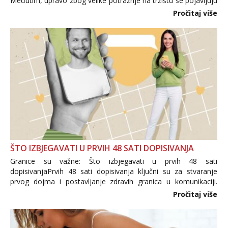
Međutim, upravo zbog velike potražnje na tržištu se pojavljuju
i brojni krivotvoreni proizvodi, nepouzdane internetske
Pročitaj više
trgovine te proizvodi nepoznatog podrijetla. ...
ŠTO IZBJEGAVATI U PRVIH 48 SATI DOPISIVANJA
Granice su važne: Što izbjegavati u prvih 48 sati
dopisivanjaPrvih 48 sati dopisivanja ključni su za stvaranje
prvog dojma i postavljanje zdravih granica u komunikaciji.
Važno je izbjeći prebrzo otkrivanje osobnih ili intimnih
Pročitaj više
informacija, jer nepoznata osoba još nije zaslužila to
povjerenje. Takođe...