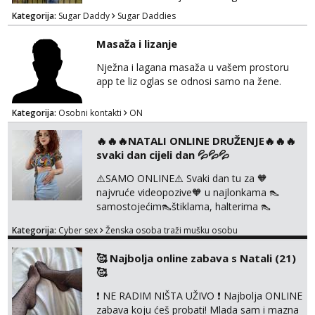
danima tijekom dana ali nije uvjet. Samo
Kategorija:
Sugar Daddy
Sugar Daddies
Slavonija. osmarios984@gmail.com
Masaža i lizanje
Nježna i lagana masaža u vašem prostoru
app te liz oglas se odnosi samo na žene.
Kategorija:
Osobni kontakti
ON
🔥🔥🔥NATALI ONLINE DRUŽENJE🔥🔥🔥
svaki dan cijeli dan 💦💦💦
⚠️SAMO ONLINE⚠️ Svaki dan tu za 🧡
najvruće videopozive🧡 u najlonkama 👠
samostojećim👠štiklama, halterima 👠
školarka👠 tajnica ili ostalo po željama i
Kategorija:
Cyber sex
Ženska osoba traži mušku osobu
dogovoru 🧡 Dopisivanja hot chat🧡 o
svakakvim fetišima, ulogama i seksi temama
🥰 Najbolja online zabava s Natali (21)
🧡 Videa🧡 solo squirt, razne anal igračke,
🥰
vibratori, s PARTNEROM, S KOLEGICAMA
lizanje, striptiz, footfetiši itd 🔞 ❣️Radim već
❗ NE RADIM NIŠTA UŽIVO ❗ Najbolja ONLINE
jako dugo, imam iskustva i više načina pla...
zabava koju ćeš probati! Mlada sam i mazna