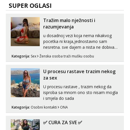
SUPER OGLASI
Tražim malo nježnosti i
razumjevanja
u dosadnoj vezi koja nema nikakvog
pocetka ni kraja,jednostavno sam
nesretna. sve dajem a nista ne dobivam
za uzvrat.trazim muskarca koji ce
Kategorija:
Sex
Ženska osoba traži mušku osobu
zadovoljiti moje potrebe,ne trazim puno
samo malo njeznosti i razumjevanja.
volim njezan seks i njezne poljupce po
U procesu rastave trazim nekog
tijelu koji me jako pale,obozavam kad
za sex
muskar...
U procesu rastave , trazim nekog da
isproba sa mnom ono sto nisam mogla
i smjela do sada
Kategorija:
Osobni kontakti
ONA
✅ CURA ZA SVE ✅