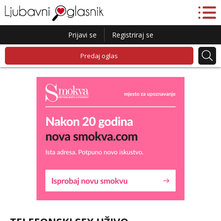
Prijavi se
Registriraj se
Predaj oglas
Kristina
Razgovaram :)
Učiteljica iz predgrađa traži...