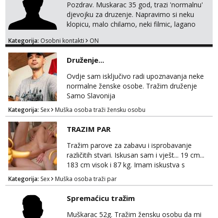
Pozdrav. Muskarac 35 god, trazi 'normalnu'
djevojku za druzenje. Napravimo si neku
klopicu, malo chilamo, neki filmic, lagano
upoznavanje, bez obaveza. Izgled mi nije
Kategorija:
Osobni kontakti
ON
pretjerano bitan koliko iznutra. Bucke se
slobodno jave jer sam i sam takav. Medo
Druženje...
brundo xD Budi pristojna i dobra, za sve
ostale cemo lako. Zagreb.
Ovdje sam isključivo radi upoznavanja neke
normalne ženske osobe. Tražim druženje
Samo Slavonija
Kategorija:
Sex
Muška osoba traži žensku osobu
TRAZIM PAR
Tražim parove za zabavu i isprobavanje
različitih stvari. Iskusan sam i vješt... 19 cm...
183 cm visok i 87 kg. Imam iskustva s
parovima, potpuno sam zdrava i njegovana, a
Kategorija:
Sex
Muška osoba traži par
privatnost je apsolutno najvažnija. Ozbiljni
parovi mogu me kontaktirati putem
Spremaćicu tražim
WhatsAppa ili Vibera. Samo ozbiljni parovi
trebaju slati poruke ili zvati. Blokiram one koji
Muškarac 52g. Tražim žensku osobu da mi