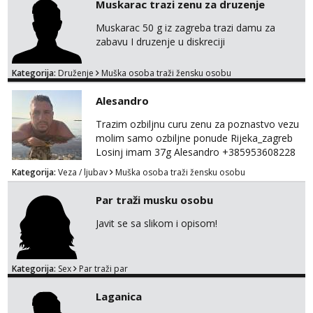
Muskarac trazi zenu za druzenje
termin. P.S. tražit ćeš me još 🫠💦
Muskarac 50 g iz zagreba trazi damu za
zabavu I druzenje u diskreciji
Kategorija:
Druženje
Muška osoba traži žensku osobu
Alesandro
Trazim ozbiljnu curu zenu za poznastvo vezu
molim samo ozbiljne ponude Rijeka_zagreb
Losinj imam 37g Alesandro +385953608228
💪💪
Kategorija:
Veza / ljubav
Muška osoba traži žensku osobu
Par traži musku osobu
Javit se sa slikom i opisom!
Kategorija:
Sex
Par traži par
Laganica