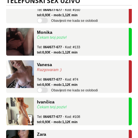
TELEFONSKI SEX UŽIVO
Tel:
064/677-677
- Kod: #160
tel:0,93€ - mob:1,12€ min
Obavijesti me kada se oslobodi
Monika
Čekam tvoj poziv!
Tel:
064/677-677
- Kod: #133
tel:0,93€ - mob:1,12€ min
Vanesa
Razgovaram :)
Tel:
064/677-677
- Kod: #74
tel:0,93€ - mob:1,12€ min
Obavijesti me kada se oslobodi
Ivančica
Čekam tvoj poziv!
Tel:
064/677-677
- Kod: #108
tel:0,93€ - mob:1,12€ min
Zara
Razgovaram :)