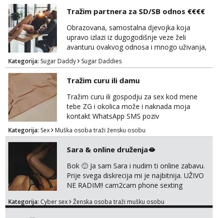
Vanesa
Tražim partnera za SD/SB odnos €€€€
Razgovaram :)
Obrazovana, samostalna djevojka koja
Tel:
064/677-677
- Kod: #74
upravo izlazi iz dugogodišnje veze želi
tel:0,93€ - mob:1,12€ min
Obavijesti me kada se oslobodi
avanturu ovakvog odnosa i mnogo uživanja,
poklona, pažnje i putovanja. Moguća i
Kategorija:
Sugar Daddy
Sugar Daddies
Ivančica
poslovna saradnja ako nam se interesi
Čekam tvoj poziv!
poklapaju. Mnogo senzualnosti i lijepe
Tražim curu ili damu
energije. Javite mi se sa opisom što opširnijim
Tel:
064/677-677
- Kod: #108
jer od toga ovisi da li ću odgovoriti. Isključivo
tel:0,93€ - mob:1,12€ min
Tražim curu ili gospodju za sex kod mene
tražim nekoga za duži vremenski period.
tebe ZG i okolica može i naknada moja
Zara
Naravno njegovanog i galantn...
kontakt WhatsApp SMS poziv
Razgovaram :)
Kategorija:
Sex
Muška osoba traži žensku osobu
Tel:
064/677-677
- Kod: #123
tel:0,93€ - mob:1,12€ min
Sara & online druženja🫦
Obavijesti me kada se oslobodi
Bok 🙂 Ja sam Sara i nudim ti online zabavu.
Anđela
Prije svega diskrecija mi je najbitnija. UŽIVO
Čekam tvoj poziv!
NE RADIM!! cam2cam phone sexting
squirting anal slike i videa razne igrice s
Tel:
064/677-677
- Kod: #142
Kategorija:
Cyber sex
Ženska osoba traži mušku osobu
partnerom ili partnericom te naši porno
tel:0,93€ - mob:1,12€ min
uradci. Javi se porukom na wapp i zakaži svoj