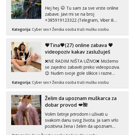
Hej hej. 🤭 Tu sam za sve vrste online
zabave. Javi mi se na broj
+385919123322 (Telegram, Viber ili
Whatsapp). 🤙 NE javljaj se na uzivo.
Kategorija:
Cyber sex
Ženska osoba traži mušku osobu
Hvala.
💗Tina💗(27) online zabava 💗
videopoziv kakav zaslužuješ
❌NE RADIM NIŠTA UŽIVO❌ Možemo
se zajedno zabaviti preko videopoziva.
😉 Nudim svoje gole slikice i razne
videouradke. 🤩 Za online zabavu pošalji
Kategorija:
Cyber sex
Ženska osoba traži mušku osobu
poruku na Whatsapp, Telegram ili Viber.
😎 +385 91 912 3322 Za provjeru moje
autentičnosti možeš me vidjeti na
Želim da upoznam muškarca za
videopozivu. 😉 S vama sam vec 5 ...
dobar provod 💋🌺
Volim šetnje prirodom i uživati u
svakom danu svog života. Ja sam vrlo
pozitivna žena i želim da upoznam
muškarca za dobar provod, naravno