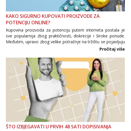
KAKO SIGURNO KUPOVATI PROIZVODE ZA
POTENCIJU ONLINE?
Kupovina proizvoda za potenciju putem interneta postala je
sve popularnija zbog praktičnosti, diskrecije i široke ponude.
Međutim, upravo zbog velike potražnje na tržištu se pojavljuju
i brojni krivotvoreni proizvodi, nepouzdane internetske
Pročitaj više
trgovine te proizvodi nepoznatog podrijetla. ...
ŠTO IZBJEGAVATI U PRVIH 48 SATI DOPISIVANJA