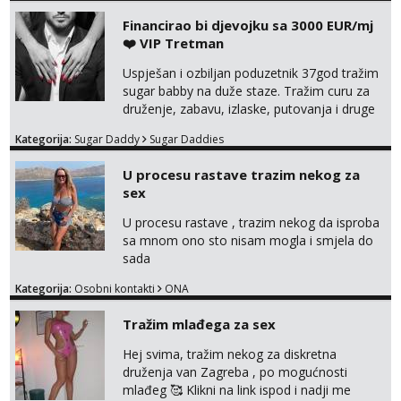
Tel:
064/677-677
- Kod: #142
Financirao bi djevojku sa 3000 EUR/mj
tel:0,93€ - mob:1,12€ min
❤️ VIP Tretman
Lucija
Uspješan i ozbiljan poduzetnik 37god tražim
Razgovaram :)
sugar babby na duže staze. Tražim curu za
Tel:
064/677-677
- Kod: #136
druženje, zabavu, izlaske, putovanja i druge
tel:0,93€ - mob:1,12€ min
lijepe stvari na obostranu korist. Ako si
Obavijesti me kada se oslobodi
Kategorija:
Sugar Daddy
Sugar Daddies
otvorena, komunikativna, zgodna i atraktivna
javi se na moj email:
Liliana
U procesu rastave trazim nekog za
markodalic37@gmail.com
Razgovaram :)
sex
Tel:
064/677-677
- Kod: #69
U procesu rastave , trazim nekog da isproba
tel:0,93€ - mob:1,12€ min
sa mnom ono sto nisam mogla i smjela do
Obavijesti me kada se oslobodi
sada
Marta
Kategorija:
Osobni kontakti
ONA
Čekam tvoj poziv!
Tel:
064/677-677
- Kod: #53
Tražim mlađega za sex
tel:0,93€ - mob:1,12€ min
Hej svima, tražim nekog za diskretna
druženja van Zagreba , po mogućnosti
Biljana
Razgovaram :)
mlađeg 🥰 Klikni na link ispod i nadji me