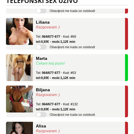
TELEFONSKI SEX UŽIVO
tel:0,93€ - mob:1,12€ min
Obavijesti me kada se oslobodi
Liliana
Razgovaram :)
Tel:
064/677-677
- Kod: #69
tel:0,93€ - mob:1,12€ min
Obavijesti me kada se oslobodi
Marta
Čekam tvoj poziv!
Tel:
064/677-677
- Kod: #53
tel:0,93€ - mob:1,12€ min
Biljana
Razgovaram :)
Tel:
064/677-677
- Kod: #132
tel:0,93€ - mob:1,12€ min
Obavijesti me kada se oslobodi
Alisa
Razgovaram :)