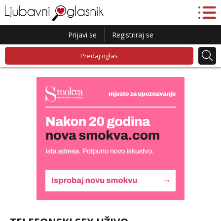
Prijavi se
Registriraj se
Predaj oglas
Lucija
Razgovaram :)
Tel:
064/677-677
- Kod: #136