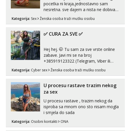
pocetka ni kraja,jednostavno sam
nesretna. sve dajem a nista ne dobivam
za uzvrat.trazim muskarca koji ce
Kategorija:
Sex
Ženska osoba traži mušku osobu
zadovoljiti moje potrebe,ne trazim puno
samo malo njeznosti i razumjevanja.
volim njezan seks i njezne poljupce po
✅ CURA ZA SVE ✅
tijelu koji me jako pale,obozavam kad
muskar...
Hej hej. 🤭 Tu sam za sve vrste online
zabave. Javi mi se na broj
+385919123322 (Telegram, Viber ili
Whatsapp). 🤙 NE javljaj se na uzivo.
Kategorija:
Cyber sex
Ženska osoba traži mušku osobu
Hvala.
U procesu rastave trazim nekog
za sex
U procesu rastave , trazim nekog da
isproba sa mnom ono sto nisam mogla
i smjela do sada
Kategorija:
Osobni kontakti
ONA