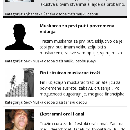
iskustva u ovim stvarima al ajde da probamo.
🤗 Nudim fotkice,videa, dopisivanje može
Kategorija:
Cyber sex
Ženska osoba traži mušku osobu
poslije kada se bolje znamo i videopoziv i
tome slično u zamjenu za mjesečni đeparac.
Muskarca za prvi put i povremena
Idealno ne nešto jednokratno već
vidanja
dogovoreno i na dulje vrijeme. Malo jesam
sramežljiva ali potrudit ću se da budeš
Trazim muskarca za prvi put, iskljucivo da je i
zadovoljan i da imaš nekog za svakodn...
tebi prvi put. Imam veliku zelju biti s
muskarcem, za sve sam opcije, vjeruj mi za
sve…pasiv/aktiv/pusenje/ najlonke…ako bude
Kategorija:
Sex
Muška osoba traži mušku osobu (Gay)
dobro mozemo nastaviti povremena vidanja
uz maksimalnu diskreciju,sto bude u sobi
Fin i situiran muskarac traži
tamo i ostaje. Jace sam grade 180cm 110kg.
Ozenjen, uz dogovor o lokaciji i vremenu ja
Fin i utjecajan muskarac trazi prijateljicu za
rjesavam apartman/hotel. Odgovara mi cijela
povremene susrete, zabavu, druzenja... Po
kontinentalna...
mogucnosti dugotrajnije, moguca financijska
potpora!
Kategorija:
Sex
Muška osoba traži žensku osobu
Ekstremni oral i anal
Tražim curu za ful žestoki oral i anal. Zanima
me: - deepthroat, facefuck, throatfuck, ful, do