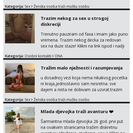
tamo, cekam te!
Tel:
064/677-677
- Kod: #132
Kategorija:
Sex
Ženska osoba traži mušku osobu
tel:0,93€ - mob:1,12€ min
Obavijesti me kada se oslobodi
Trazim nekog za sex u strogoj
diskreciji
Alisa
Razgovaram :)
Trenutno pauziram od faxa i imam jako puno
vremena. Trazim nekog decka za redovan
Tel:
064/677-677
- Kod: #106
sex na duze staze! Klikni na link ispod i nadji
tel:0,93€ - mob:1,12€ min
Obavijesti me kada se oslobodi
me tamo, cekam te!
Kategorija:
Osobni kontakti
ONA
Žana
Tražim malo nježnosti i razumjevanja
Razgovaram :)
Tel:
064/677-677
- Kod: #135
u dosadnoj vezi koja nema nikakvog pocetka
tel:0,93€ - mob:1,12€ min
ni kraja,jednostavno sam nesretna. sve
Obavijesti me kada se oslobodi
dajem a nista ne dobivam za uzvrat.trazim
muskarca koji ce zadovoljiti moje potrebe,ne
Anita
Kategorija:
Sex
Ženska osoba traži mušku osobu
trazim puno samo malo njeznosti i
Čekam tvoj poziv!
razumjevanja. volim njezan seks i njezne
Mlada djevojka traži avanturu ❤️
Tel:
064/677-677
- Kod: #87
poljupce po tijelu koji me jako
tel:0,93€ - mob:1,12€ min
pale,obozavam kad muskarac preuzme
Šarmantna mlada djevojka 26 god. prvi put
kontrolu . javi se :) Klikni na link ispod i nadji
na ovakvim stranicama tražim diskretnu
Zara
me tamo, cekam te!