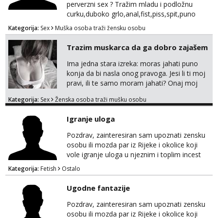
perverzni sex ? Tražim mladu i podložnu
curku,duboko grlo,anal,fist,piss,spit,puno
pljuvačke,ulja i pissa,volim isto tako masažu
Kategorija:
Sex
Muška osoba traži žensku osobu
prostate,rimyob,extremno full perverzno,bez
tabua,najlonke crne i visoke sexy štikle
Trazim muskarca da ga dobro zajašem
obavezno imati na sebi,za početak s.t.o
nudim za druženje večeras,noć kod
Ima jedna stara izreka: moras jahati puno
mene,javljanje isključivo pozivom
konja da bi nasla onog pravoga. Jesi li ti moj
pravi, ili te samo moram jahati? Onaj moj
bivsi je bio samo konj hahahahah Klikni niže
Kategorija:
Sex
Ženska osoba traži mušku osobu
na sexdater link i javi mi se tamo....
Igranje uloga
Pozdrav, zainteresiran sam upoznati zensku
osobu ili mozda par iz Rijeke i okolice koji
vole igranje uloga u njeznim i toplim incest
pricama, izgled nebitan, bitno je da znas sto
Kategorija:
Fetish
Ostalo
zelis i da se volis zabavljati. Javitese na mail,
viber, wapp ili zovite. Samo ozbiljni, hvala
Ugodne fantazije
Pozdrav, zainteresiran sam upoznati zensku
osobu ili mozda par iz Rijeke i okolice koji