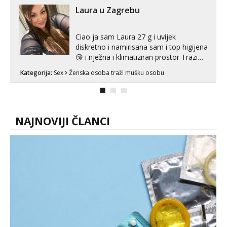
Laura u Zagrebu
Ciao ja sam Laura 27 g i uvijek
diskretno i namirisana sam i top higijena
😘 i nježna i klimatiziran prostor Trazim
sex za nagradu Radim klasican sex
Kategorija:
Sex
Ženska osoba traži mušku osobu
Pusenje i gutanje sperme Erotsko rublje
imam uvijek Lizati me mozes i ljubiti po
tijelu Iskljucivo neradim analni !!! I
neljubim se Wha...
NAJNOVIJI ČLANCI