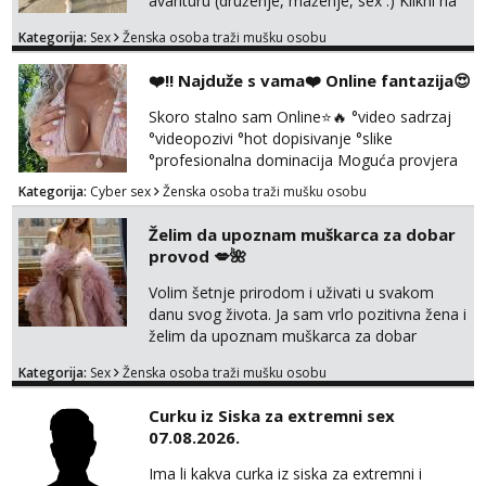
avanturu (druženje, maženje, sex :) Klikni na
Čekam tvoj poziv!
link ispod i nadji me tamo, cekam te!
Kategorija:
Sex
Ženska osoba traži mušku osobu
Tel:
064/677-677
- Kod: #123
tel:0,93€ - mob:1,12€ min
❤️‼️ Najduže s vama❤️ Online fantazija😍
Anđela
Skoro stalno sam Online⭐🔥 °video sadrzaj
Čekam tvoj poziv!
°videopozivi °hot dopisivanje °slike
Tel:
064/677-677
- Kod: #142
°profesionalna dominacija Moguća provjera
tel:0,93€ - mob:1,12€ min
videopozivom, no ako se nakon toga ne
Kategorija:
Cyber sex
Ženska osoba traži mušku osobu
javite, vise vam ju ne radim 😉 100% prava i
diskretna. Probaj me jednom, nećeš moći bez
Želim da upoznam muškarca za dobar
mene 😜😇 Nemojte me pitati za uzivo, jer to
provod 💋🌺
ne radim. 0998785600 javljanje isključivo
porukom na WhatsApp🩷
Volim šetnje prirodom i uživati u svakom
danu svog života. Ja sam vrlo pozitivna žena i
želim da upoznam muškarca za dobar
provod, naravno može i nešto više.💋🌺 Klikni
Kategorija:
Sex
Ženska osoba traži mušku osobu
na link ispod i nadji me tamo, cekam te!
Curku iz Siska za extremni sex
07.08.2026.
Ima li kakva curka iz siska za extremni i