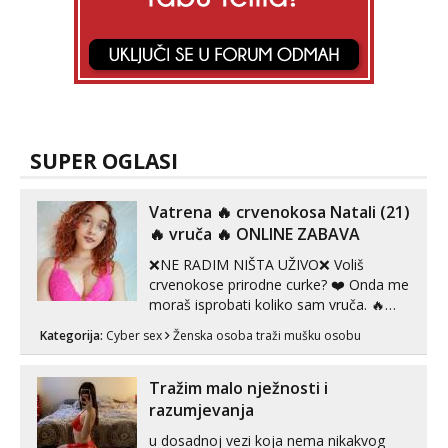
SUPER OGLASI
Vatrena ‎️‍🔥 crvenokosa Natali (21)
‎️‍🔥 vruča‎ ️‍🔥 ONLINE ZABAVA
❌NE RADIM NIŠTA UŽIVO❌ Voliš
crvenokose prirodne curke? ❤️ Onda me
moraš isprobati koliko sam vruča.‎ ️‍🔥
MLADA vražica koja ima 100%
Kategorija:
Cyber sex
Ženska osoba traži mušku osobu
prorodne grudi, 💦 Misli su mi uvijek
prljave i u svemu vidim samo užitak. 💦
U mojoj raznolikoj ponudi možeš
Tražim malo nježnosti i
pranaći nešto po svojoj mjeri. Sexi videa
razumjevanja
s kolegica...
u dosadnoj vezi koja nema nikakvog