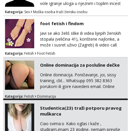
vole igranje uloga u njeznim i toplim incest
pricama, izgled nebitan, bitno je da znas sto
Kategorija:
Sex
Muška osoba traži žensku osobu
zelis i da se volis zabavljati. Javitese na mail,
viber, wapp ili zovite. Samo ozbiljni, hvala
foot fetish i findom
Javi se ako želiš slike ili videa lijepih ženskih
stopala (veličina 41), korištene najlonke, a
može i susret uživo (Zagreb) ili video call.
Mlada sam, lijepa i obrazovana te spremna za
Kategorija:
Fetish
Foot Fetish
dogovore i ispunjavanje želja. Molim samo
ozbiljni, spremni na dugoročnu suradnju i koji
Online dominacija za poslušne dečke
mogu adekvatno platiti ono što nudim. :)
Također me zanima i findom Javite se sa
Online doninacija. Ponižavanje, joi, sissy
svojim željama i ponudama.
training, cbt... Whatsupp 095 382 8363
porukom ili gore navedeni email. Online
sesije-40 Mjesečni paket-150. Moguć susret
Kategorija:
Fetish
Dominacija
uživo nakon mjesečnog druženja . Čekam te
poslušni psiću. --Pažnja!⁉️ Mnogi klijenti su mi
Studentica(23) traži potporu pravog
znali reći da im netko šalje moje fotke/videa
muškarca
ili ima slične oglase s mojim slikama. Moj
oglas za dominaciju je isključvo ov...
Ciao svima☺️ Kako oglas i kaže ,
studiram,imam 23 godine, nemam previše