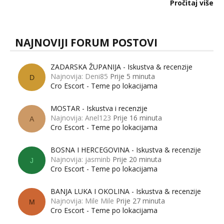
dalje izaziva burne rasprave. Što zapravo misle žene, a što
Pročitaj više
muškarci? Jesu...
NAJNOVIJI FORUM POSTOVI
ZADARSKA ŽUPANIJA - Iskustva & recenzije
Najnovija: Deni85
Prije 5 minuta
D
Cro Escort - Teme po lokacijama
MOSTAR - Iskustva i recenzije
Najnovija: Anel123
Prije 16 minuta
A
Cro Escort - Teme po lokacijama
BOSNA I HERCEGOVINA - Iskustva & recenzije
Najnovija: jasminb
Prije 20 minuta
J
Cro Escort - Teme po lokacijama
BANJA LUKA I OKOLINA - Iskustva & recenzije
Najnovija: Mile Mile
Prije 27 minuta
M
Cro Escort - Teme po lokacijama