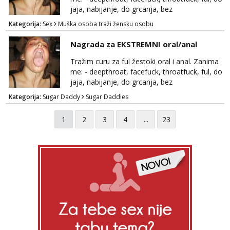
jaja, nabijanje, do grcanja, bez
ograničavanja... - fisting (ili big insertions),
Kategorija:
Sex
Muška osoba traži žensku osobu
gaping, DAP/TAP, prolapse, sirenje... Ako
možeš nešto od toga i spremna si, javi se.
Nagrada za EKSTREMNI oral/anal
Tražim curu za ful žestoki oral i anal. Zanima
me: - deepthroat, facefuck, throatfuck, ful, do
jaja, nabijanje, do grcanja, bez
ograničavanja... - fisting (ili big insertions),
Kategorija:
Sugar Daddy
Sugar Daddies
gaping, DAP/TAP, prolapse, sirenje... Ako
možeš nešto od toga i spremna si, javi se.
1
2
3
4
...
23
Nagrada po želji (od 500€ naviše, ovisi o
tome sto možeš)