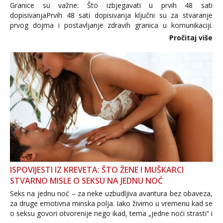
Granice su važne: Što izbjegavati u prvih 48 sati
dopisivanjaPrvih 48 sati dopisivanja ključni su za stvaranje
prvog dojma i postavljanje zdravih granica u komunikaciji.
Važno je izbjeći prebrzo otkrivanje osobnih ili intimnih
Pročitaj više
informacija, jer nepoznata osoba još nije zaslužila to
povjerenje. Takođe...
ISPOVIJESTI IZ KREVETA: ŠTO ŽENE I MUŠKARCI
STVARNO MISLE O SEKSU NA JEDNU NOĆ
Seks na jednu noć – za neke uzbudljiva avantura bez obaveza,
za druge emotivna minska polja. Iako živimo u vremenu kad se
o seksu govori otvorenije nego ikad, tema „jedne noći strasti“ i