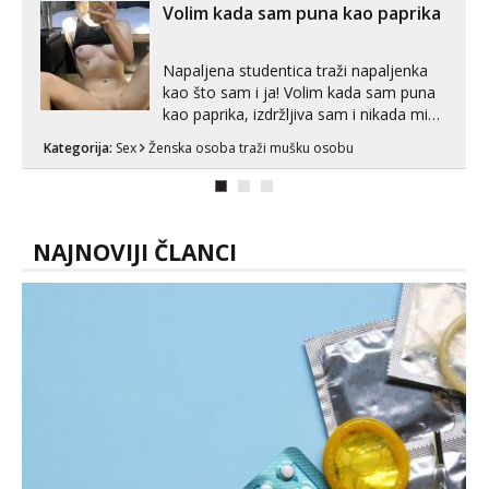
Volim kada sam puna kao paprika
Napaljena studentica traži napaljenka
kao što sam i ja! Volim kada sam puna
kao paprika, izdržljiva sam i nikada mi
nije dosta seksa. Volim grubi seks i više
Kategorija:
Sex
Ženska osoba traži mušku osobu
puta dnevno bilo kad i bilo gdje zato se
javi što prije da me isprobaš Klikni na
link ispod i nadji me tamo, cekam te!
NAJNOVIJI ČLANCI