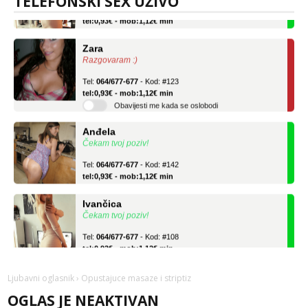
TELEFONSKI SEX UŽIVO
Tel:
064/677-677
- Kod: #108
tel:0,93€ - mob:1,12€ min
Zara
Razgovaram :)
Tel:
064/677-677
- Kod: #123
tel:0,93€ - mob:1,12€ min
Obavijesti me kada se oslobodi
Anđela
Čekam tvoj poziv!
Tel:
064/677-677
- Kod: #142
tel:0,93€ - mob:1,12€ min
Ivančica
Čekam tvoj poziv!
Tel:
064/677-677
- Kod: #108
tel:0,93€ - mob:1,12€ min
Zara
Ljubavni oglasnik
› Opustajuce masaze i striptiz
Razgovaram :)
OGLAS JE NEAKTIVAN
Tel:
064/677-677
- Kod: #123