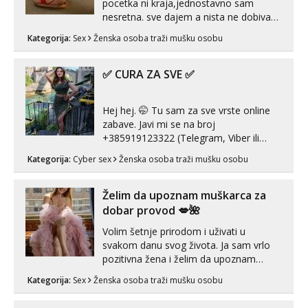
pocetka ni kraja,jednostavno sam
nesretna. sve dajem a nista ne dobivam
za uzvrat.trazim muskarca koji ce
Kategorija:
Sex
Ženska osoba traži mušku osobu
zadovoljiti moje potrebe,ne trazim puno
samo malo njeznosti i razumjevanja.
volim njezan seks i njezne poljupce po
✅ CURA ZA SVE ✅
tijelu koji me jako pale,obozavam kad
muskar...
Hej hej. 🤭 Tu sam za sve vrste online
zabave. Javi mi se na broj
+385919123322 (Telegram, Viber ili
Whatsapp). 🤙 NE javljaj se na uzivo.
Kategorija:
Cyber sex
Ženska osoba traži mušku osobu
Hvala.
Želim da upoznam muškarca za
dobar provod 💋🌺
Volim šetnje prirodom i uživati u
svakom danu svog života. Ja sam vrlo
pozitivna žena i želim da upoznam
muškarca za dobar provod, naravno
Kategorija:
Sex
Ženska osoba traži mušku osobu
može i nešto više.💋🌺 Klikni na link
ispod i nadji me tamo, cekam te!