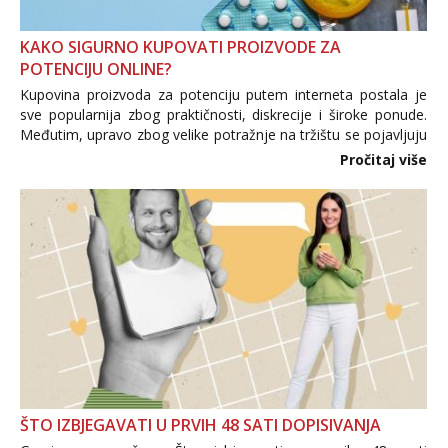
KAKO SIGURNO KUPOVATI PROIZVODE ZA
POTENCIJU ONLINE?
Kupovina proizvoda za potenciju putem interneta postala je
sve popularnija zbog praktičnosti, diskrecije i široke ponude.
Međutim, upravo zbog velike potražnje na tržištu se pojavljuju
i brojni krivotvoreni proizvodi, nepouzdane internetske
Pročitaj više
trgovine te proizvodi nepoznatog podrijetla. ...
ŠTO IZBJEGAVATI U PRVIH 48 SATI DOPISIVANJA