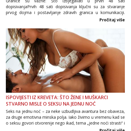
Granice su važne: Što izbjegavati u prvih 48 sati
dopisivanjaPrvih 48 sati dopisivanja ključni su za stvaranje
prvog dojma i postavljanje zdravih granica u komunikaciji.
Važno je izbjeći prebrzo otkrivanje osobnih ili intimnih
Pročitaj više
informacija, jer nepoznata osoba još nije zaslužila to
povjerenje. Takođe...
ISPOVIJESTI IZ KREVETA: ŠTO ŽENE I MUŠKARCI
STVARNO MISLE O SEKSU NA JEDNU NOĆ
Seks na jednu noć – za neke uzbudljiva avantura bez obaveza,
za druge emotivna minska polja. Iako živimo u vremenu kad se
o seksu govori otvorenije nego ikad, tema „jedne noći strasti“ i
dalje izaziva burne rasprave. Što zapravo misle žene, a što
Pročitaj više