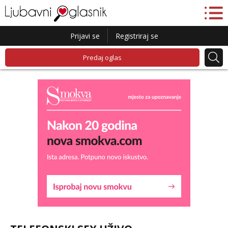
Prijavi se
Registriraj se
Predaj oglas
Ivančica
Čekam tvoj poziv!