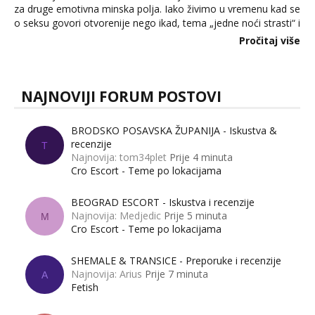
za druge emotivna minska polja. Iako živimo u vremenu kad se
o seksu govori otvorenije nego ikad, tema „jedne noći strasti“ i
dalje izaziva burne rasprave. Što zapravo misle žene, a što
Pročitaj više
muškarci? Jesu...
NAJNOVIJI FORUM POSTOVI
BRODSKO POSAVSKA ŽUPANIJA - Iskustva &
recenzije
T
Najnovija: tom34plet
Prije 4 minuta
Cro Escort - Teme po lokacijama
BEOGRAD ESCORT - Iskustva i recenzije
Najnovija: Medjedic
Prije 5 minuta
M
Cro Escort - Teme po lokacijama
SHEMALE & TRANSICE - Preporuke i recenzije
Najnovija: Arius
Prije 7 minuta
A
Fetish