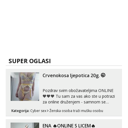
SUPER OGLASI
Crvenokosa ljepotica 20g. 🤭
Pozdrav svim obožavateljima ONLINE
🧡🧡🧡 Tu sam za vas ako ste u potrazi
za online druženjem - samnom se
možete zabaviti preko videopoziva, ili
Kategorija:
Cyber sex
Ženska osoba traži mušku osobu
ako vam nisam dovoljna radim i u paru i
trojci s kolegicama, svaka je drugačija
😉 Radim i vruća tipkanja uz slike i hot
ENA 🔥ONLINE S LICEM🔥