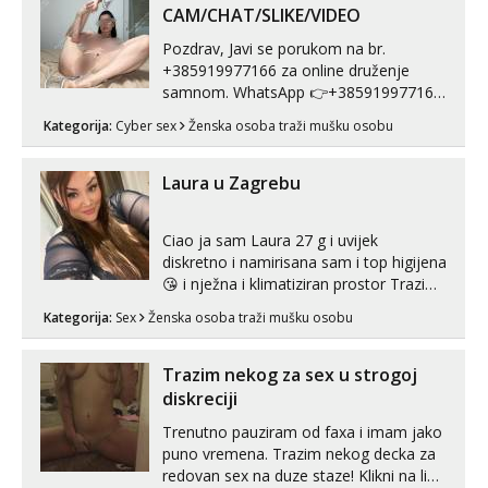
line pozive. Za vas sam pripremila ...
CAM/CHAT/SLIKE/VIDEO
Pozdrav, Javi se porukom na br.
+385919977166 za online druženje
samnom. WhatsApp 👉+385919977166
Telegram 👉@enafriedrichkis Radim
Kategorija:
Cyber sex
Ženska osoba traži mušku osobu
videopozive s licem, solo i s partnerom,
kolegicama (Tina&Natali), razne
kombinacije halteri, haljine, štikle,
Laura u Zagrebu
samostojeće itd. Nudim svakakva videa
seksa, puš...
Ciao ja sam Laura 27 g i uvijek
diskretno i namirisana sam i top higijena
😘 i nježna i klimatiziran prostor Trazim
sex za nagradu Radim klasican sex
Kategorija:
Sex
Ženska osoba traži mušku osobu
Pusenje i gutanje sperme Erotsko rublje
imam uvijek Lizati me mozes i ljubiti po
tijelu Iskljucivo neradim analni !!! I
Trazim nekog za sex u strogoj
neljubim se Wha...
diskreciji
Trenutno pauziram od faxa i imam jako
puno vremena. Trazim nekog decka za
redovan sex na duze staze! Klikni na link