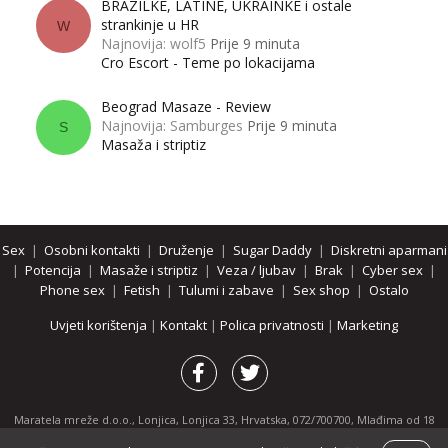
BRAZILKE, LATINE, UKRAINKE i ostale
strankinje u HR
W
Najnovija: wolf5
Prije 9 minuta
Cro Escort - Teme po lokacijama
Beograd Masaze - Review
Najnovija: Samburges
Prije 9 minuta
S
Masaža i striptiz
Sex
|
Osobni kontakti
|
Druženje
|
Sugar Daddy
|
Diskretni aparmani
|
Potencija
|
Masaže i striptiz
|
Veza / ljubav
|
Brak
|
Cyber sex
|
Phone sex
|
Fetish
|
Tulumi i zabave
|
Sex shop
|
Ostalo
Uvjeti korištenja
|
Kontakt
|
Polica privatnosti
|
Marketing
Maratela mreže d.o.o., Lonjica, Lonjica 33, Hrvatska, 072/700700, Mlađima od 18
godina zabranjeno je pregledavanje stranice i svih njenih dijelova.