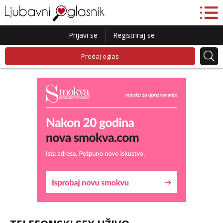
Prijavi se
Registriraj se
Predaj oglas
Liliana
Razgovaram :)
Tel:
064/677-677
- Kod: #69