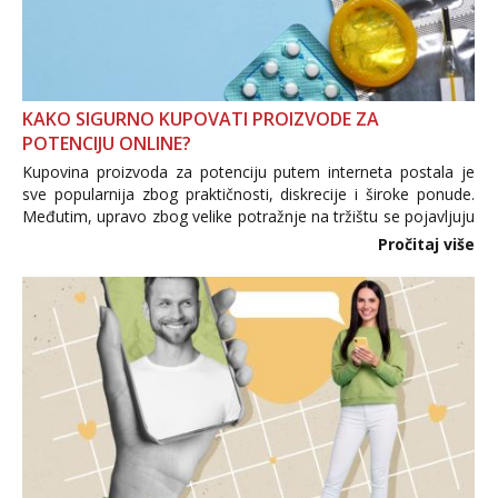
KAKO SIGURNO KUPOVATI PROIZVODE ZA
POTENCIJU ONLINE?
Kupovina proizvoda za potenciju putem interneta postala je
sve popularnija zbog praktičnosti, diskrecije i široke ponude.
Međutim, upravo zbog velike potražnje na tržištu se pojavljuju
i brojni krivotvoreni proizvodi, nepouzdane internetske
Pročitaj više
trgovine te proizvodi nepoznatog podrijetla. ...