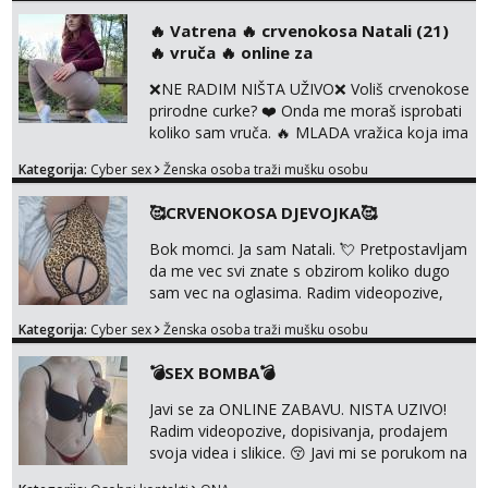
svaka je drugačija 😉 Radim i vruća tipkanja
‎️‍🔥 Vatrena ‎️‍🔥 crvenokosa Natali (21)
Tel:
064/677-677
- Kod: #106
uz slike i hot line pozive. Za vas sam
‎️‍🔥 vruča‎ ️‍🔥 online za
tel:0,93€ - mob:1,12€ min
pripremila i slike s licem u raznim
Obavijesti me kada se oslobodi
kombinacijama isto kao i razna videa 😈
❌NE RADIM NIŠTA UŽIVO❌ Voliš crvenokose
Volim kinky stvari i dominaciju 🤫 ...
prirodne curke? ❤️ Onda me moraš isprobati
Žana
Razgovaram :)
koliko sam vruča.‎ ️‍🔥 MLADA vražica koja ima
100% prorodne grudi, 💦 Misli su mi uvijek
Tel:
064/677-677
- Kod: #135
Kategorija:
Cyber sex
Ženska osoba traži mušku osobu
prljave i u svemu vidim samo užitak. 💦 U
tel:0,93€ - mob:1,12€ min
mojoj raznolikoj ponudi možeš pranaći nešto
Obavijesti me kada se oslobodi
🥰CRVENOKOSA DJEVOJKA🥰
po svojoj mjeri. Sexi videa s kolegicama,
dečkom ili pak ja sama di se dovodim do
Zara
Bok momci. Ja sam Natali. 💘 Pretpostavljam
ludila. 🍑 Naravno ako ti moja ponuda nije
Čekam tvoj poziv!
da me vec svi znate s obzirom koliko dugo
dovoljna uvije...
sam vec na oglasima. Radim videopozive,
Tel:
064/677-677
- Kod: #123
dopisivanja, prodajem svoja videa i slikice. 😚
tel:0,93€ - mob:1,12€ min
Kategorija:
Cyber sex
Ženska osoba traži mušku osobu
Za lijepu suradnju javi mi se porukom na
Whatsupp, Viber ili Telegram. +385 91 723
Anđela
💣SEX BOMBA💣
Čekam tvoj poziv!
0045
Javi se za ONLINE ZABAVU. NISTA UZIVO!
Tel:
064/677-677
- Kod: #142
Radim videopozive, dopisivanja, prodajem
tel:0,93€ - mob:1,12€ min
svoja videa i slikice. 😚 Javi mi se porukom na
Whatsupp, Viber ili Telegram. +385 91 723