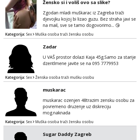
Žensko si i voliš ovo sa slike?
Zgodan mladi muškarac iz Zagreba traži
djevojku kojoj bi lizao guzu. Bez straha javi se
na mail, sve se tamo dogovorimo... 😘
Kategorija:
Sex
Muška osoba traži žensku osobu
Zadar
U VAŠ prostor dolazi Kaja 45g.Samo za starije
dzentlmene javite se na 095 7779953
Kategorija:
Sex
Ženska osoba traži mušku osobu
muskarac
muskarac ozenjen 48trazim zensku osobu za
povremeno druzenje uz diskreciju
mog.naknada
Kategorija:
Sex
Muška osoba traži žensku osobu
Sugar Daddy Zagreb