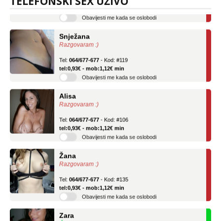
TELEFONSKI SEX UŽIVO
tel:0,93€ - mob:1,12€ min
Obavijesti me kada se oslobodi
Snježana
Razgovaram :)
Tel:
064/677-677
- Kod: #119
tel:0,93€ - mob:1,12€ min
Obavijesti me kada se oslobodi
Alisa
Razgovaram :)
Tel:
064/677-677
- Kod: #106
tel:0,93€ - mob:1,12€ min
Obavijesti me kada se oslobodi
Žana
Razgovaram :)
Tel:
064/677-677
- Kod: #135
tel:0,93€ - mob:1,12€ min
Obavijesti me kada se oslobodi
Zara
Čekam tvoj poziv!