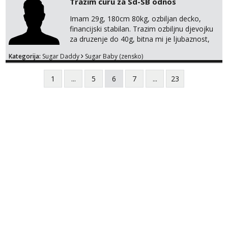
Trazim curu za Sd-SB odnos
Pozdrav
Imam 29g, 180cm 80kg, ozbiljan decko,
financijski stabilan. Trazim ozbiljnu djevojku
za druzenje do 40g, bitna mi je ljubaznost,
kemija, atraktivnost. Molim da mi se
Kategorija:
Sugar Daddy
Sugar Baby (zensko)
predstavis sa opisom i slikom, o nagradi
mozemo preko emaila pricat.
1
...
5
6
7
...
23