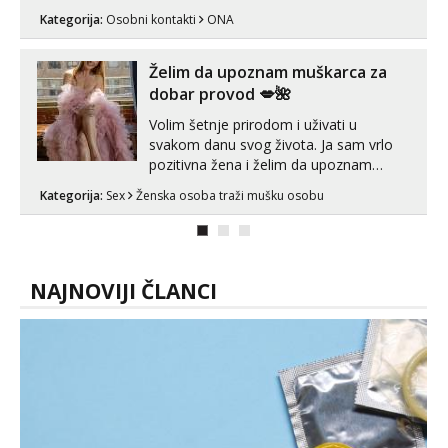
ispod i nadji me tamo, cekam te!
Kategorija:
Osobni kontakti
ONA
Želim da upoznam muškarca za
dobar provod 💋🌺
Volim šetnje prirodom i uživati u
svakom danu svog života. Ja sam vrlo
pozitivna žena i želim da upoznam
muškarca za dobar provod, naravno
Kategorija:
Sex
Ženska osoba traži mušku osobu
može i nešto više.💋🌺 Klikni na link
ispod i nadji me tamo, cekam te!
NAJNOVIJI ČLANCI