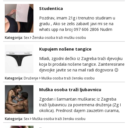
Studentica
Pozdrav, imam 21g i trenutno studiram u
gradu , Ako se zelis zabavit javi mi se na
whats upp na broj 097 606 2806 Nudim
razme vrste zabave uzivo i online
Kategorija:
Sex
Ženska osoba traži mušku osobu
Kupujem nošene tangice
Mladi, zgodni dečko iz Zagreba traži djevojku
koja bi prodala nošene tangice. Zainteresirane
djevojke javite se na mail radi dogovora 😉
Kategorija:
Druženje
Muška osoba traži žensku osobu
Muška osoba traži ljubavnicu
Zgodan i šarmantan muškarac iz Zagreba
traži ljubavnicu za povremena druženja (Zg I
okolica). Prednost dajem zauzetim curama,
jer vjerujem da im je diskrecija jako bitna kao
Kategorija:
Sex
Muška osoba traži žensku osobu
i meni. Javite se na mail gdje možemo
započeti razgovor... 💋