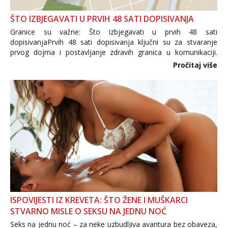
ŠTO IZBJEGAVATI U PRVIH 48 SATI DOPISIVANJA
Granice su važne: Što izbjegavati u prvih 48 sati
dopisivanjaPrvih 48 sati dopisivanja ključni su za stvaranje
prvog dojma i postavljanje zdravih granica u komunikaciji.
Važno je izbjeći prebrzo otkrivanje osobnih ili intimnih
Pročitaj više
informacija, jer nepoznata osoba još nije zaslužila to
povjerenje. Takođe...
ISPOVIJESTI IZ KREVETA: ŠTO ŽENE I MUŠKARCI
STVARNO MISLE O SEKSU NA JEDNU NOĆ
Seks na jednu noć – za neke uzbudljiva avantura bez obaveza,