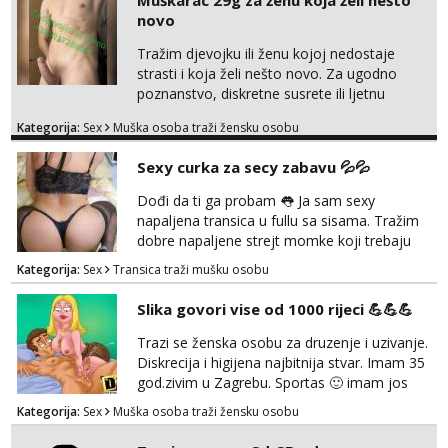
Muškarac 29g za ženu koja želi nešto
isključivo ozbiljni, solventni i poslušni subovi
novo
koji žude za strogim zapovijedima, sissy
transformacijom (rublje, elegancija) i
Tražim djevojku ili ženu kojoj nedostaje
potpunim psihološkim treni...
strasti i koja želi nešto novo. Za ugodno
poznanstvo, diskretne susrete ili ljetnu
avanturu. U dobroj sam formi vrlo izdržljiv i
Kategorija:
Sex
Muška osoba traži žensku osobu
uredan. Slobodna ili zauzeta, dobrodošla. Prvi
kontakt porukom whatsapp, viber ili SMS,
Sexy curka za secy zabavu 💦💦
kasnije može poziv. Sl. Brod moj prostor
Zagreb i ostatak Hrvatske mobilan !
Dođi da ti ga probam 👅 Ja sam sexy
𝗡𝗮𝗽𝗼𝗺𝗲𝗻𝗮 tražim samo žene...
napaljena transica u fullu sa sisama. Tražim
dobre napaljene strejt momke koji trebaju
diskretno pražnjenje kite. Samo za dobre
Kategorija:
Sex
Transica traži mušku osobu
frajere koji drže do sebe. Imaj neku sliku.
Pozivi i poruke bez slike - nema odgovora.
Slika govori vise od 1000 rijeci 💪💪💪
Pojebi me Poruke WhatsApp: 0998667649
Trazi se ženska osobu za druzenje i uzivanje.
Diskrecija i higijena najbitnija stvar. Imam 35
god.zivim u Zagrebu. Sportas 🙂 imam jos
kondicije 🤣 Za sve informacije i dogovore na
Kategorija:
Sex
Muška osoba traži žensku osobu
mail I molim samo ozbiljne i zainteresirane
😉!! I molim takoder da se ne javljaju muski!!!