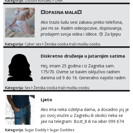
Kategorija:
Osobni kontakti
ONA
0045
💥OPASNA MALA💥
Ako trazis ludu sexi zabavu preko telefona,
javi mi se. Radim videopozive, dopisivanja,
prodajem svoja videa i slikice. 😚 Za lijepu
suradnju javi mi se porukom na Whatsupp,
Kategorija:
Cyber sex
Ženska osoba traži mušku osobu
Viber ili Telegram. +385 91 723 0045
Diskretno druženje u jutarnjim satima
Hej, imam 25 godina i iz Zagreba sam.
175/70. Ovime se bavim isključivo radnim
danima od 9 do 16. Generalno najviše radim
GFE, tako da ako voliš lagana, opuštena
Kategorija:
Sex
Ženska osoba traži mušku osobu
druženja u diskreciji, vjerovatno ćemo si
pasati. Preferiram dugoročna druženja
Ljeto
također, nisam zainteresirana za one and
done susrete. Ako se nalaziš u ovome, javi
Ako ima neka ozbiljna dama, a dosadno joj je
mi se na WhatsApp sa nečime o sebi i tome
po ovoj vrućini u Zagrebu ili okolici neka se
što voliš seksualno za daljnji d...
javi na telegram: Bozt_8 ili na viber 099 674
2553.
Kategorija:
Sugar Daddy
Sugar Daddies