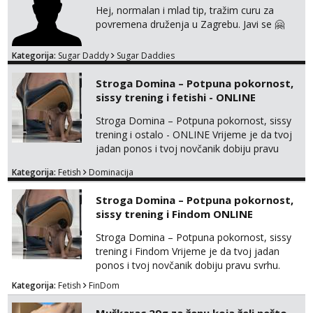
Hej, normalan i mlad tip, tražim curu za
povremena druženja u Zagrebu. Javi se 🤗
Kategorija:
Sugar Daddy
Sugar Daddies
Stroga Domina – Potpuna pokornost,
sissy trening i fetishi - ONLINE
Stroga Domina – Potpuna pokornost, sissy
trening i ostalo - ONLINE Vrijeme je da tvoj
jadan ponos i tvoj novčanik dobiju pravu
svrhu. Inteligentna, hladna i beskompromisna
Kategorija:
Fetish
Dominacija
Domina preuzima potpunu kontrolu nad
tvojim umom i financijama. Zanimaju me
Stroga Domina – Potpuna pokornost,
isključivo ozbiljni, solventni i poslušni subovi
sissy trening i Findom ONLINE
koji žude za strogim zapovijedima, sissy
transformacijom (rublje, elegancija) i
Stroga Domina – Potpuna pokornost, sissy
potpunim psiholo...
trening i Findom Vrijeme je da tvoj jadan
ponos i tvoj novčanik dobiju pravu svrhu.
Inteligentna, hladna i beskompromisna
Kategorija:
Fetish
FinDom
Domina preuzima potpunu kontrolu nad
tvojim umom i financijama. Zanimaju me