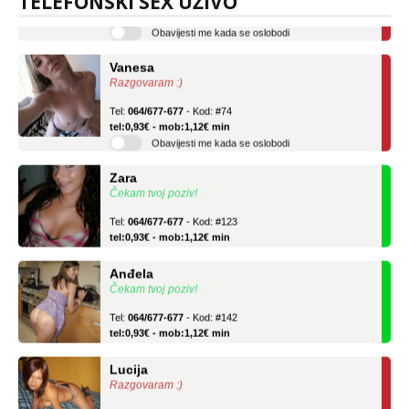
TELEFONSKI SEX UŽIVO
tel:0,93€ - mob:1,12€ min
Obavijesti me kada se oslobodi
Vanesa
Razgovaram :)
Tel:
064/677-677
- Kod: #74
tel:0,93€ - mob:1,12€ min
Obavijesti me kada se oslobodi
Zara
Čekam tvoj poziv!
Tel:
064/677-677
- Kod: #123
tel:0,93€ - mob:1,12€ min
Anđela
Čekam tvoj poziv!
Tel:
064/677-677
- Kod: #142
tel:0,93€ - mob:1,12€ min
Lucija
Razgovaram :)
Tel:
064/677-677
- Kod: #136