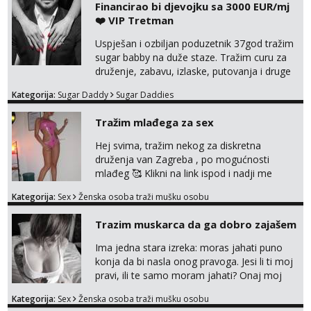
Financirao bi djevojku sa 3000 EUR/mj
❤️ VIP Tretman
Uspješan i ozbiljan poduzetnik 37god tražim
sugar babby na duže staze. Tražim curu za
druženje, zabavu, izlaske, putovanja i druge
lijepe stvari na obostranu korist. Ako si
Kategorija:
Sugar Daddy
Sugar Daddies
otvorena, komunikativna, zgodna i atraktivna
javi se na moj email:
Tražim mlađega za sex
markodalic37@gmail.com
Hej svima, tražim nekog za diskretna
druženja van Zagreba , po mogućnosti
mlađeg 🥰 Klikni na link ispod i nadji me
tamo, cekam te!
Kategorija:
Sex
Ženska osoba traži mušku osobu
Trazim muskarca da ga dobro zajašem
Ima jedna stara izreka: moras jahati puno
konja da bi nasla onog pravoga. Jesi li ti moj
pravi, ili te samo moram jahati? Onaj moj
bivsi je bio samo konj hahahahah Klikni niže
Kategorija:
Sex
Ženska osoba traži mušku osobu
na sexdater link i javi mi se tamo....