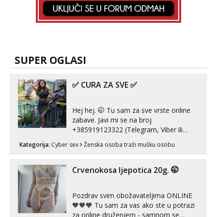
SUPER OGLASI
✅ CURA ZA SVE ✅
Hej hej. 🤭 Tu sam za sve vrste online
zabave. Javi mi se na broj
+385919123322 (Telegram, Viber ili
Whatsapp). 🤙 NE javljaj se na uzivo.
Kategorija:
Cyber sex
Ženska osoba traži mušku osobu
Hvala.
Crvenokosa ljepotica 20g. 🤭
Pozdrav svim obožavateljima ONLINE
🧡🧡🧡 Tu sam za vas ako ste u potrazi
za online druženjem - samnom se