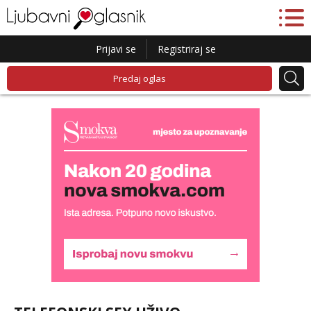
Prijavi se
Registriraj se
Predaj oglas
Lucija
Razgovaram :)
Tel:
064/677-677
- Kod: #136