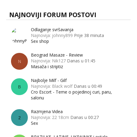
NAJNOVIJI FORUM POSTOVI
Odlaganje svršavanja
Najnovija: johnny899
Prije 38 minuta
Sex shop
Beograd Masaze - Review
Najnovija: Nik127
Danas u 01:45
N
Masaža i striptiz
Najbolje Milf - Gilf
Najnovija: Black wolf
Danas u 00:49
B
Cro Escort - Teme o pojedinoj curi, paru,
salonu
Razmjena Videa
Najnovija: 22 18cm
Danas u 00:27
2
Sex
BRAZILKE, LATINE, UKRAINKE i ostale