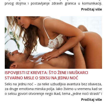
prvog dojma i postavljanje zdravih granica u komunikaciji.
Važno je izbjeći prebrzo otkrivanje osobnih ili intimnih
Pročitaj više
informacija, jer nepoznata osoba još nije zaslužila to
povjerenje. Takođe...
ISPOVIJESTI IZ KREVETA: ŠTO ŽENE I MUŠKARCI
STVARNO MISLE O SEKSU NA JEDNU NOĆ
Seks na jednu noć – za neke uzbudljiva avantura bez obaveza,
za druge emotivna minska polja. Iako živimo u vremenu kad se
o seksu govori otvorenije nego ikad, tema „jedne noći strasti“ i
dalje izaziva burne rasprave. Što zapravo misle žene, a što
Pročitaj više
muškarci? Jesu...