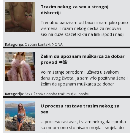
Trazim nekog za sex u strogoj
diskreciji
Trenutno pauziram od faxa i imam jako puno
vremena. Trazim nekog decka za redovan
sex na duze staze! Klikni na link ispod i nadji
me tamo, cekam te!
Kategorija:
Osobni kontakti
ONA
Želim da upoznam muškarca za dobar
provod 💋🌺
Volim šetnje prirodom i uživati u svakom
danu svog života. Ja sam vrlo pozitivna žena i
želim da upoznam muškarca za dobar
provod, naravno može i nešto više.💋🌺 Klikni
Kategorija:
Sex
Ženska osoba traži mušku osobu
na link ispod i nadji me tamo, cekam te!
U procesu rastave trazim nekog za
sex
U procesu rastave , trazim nekog da isproba
sa mnom ono sto nisam mogla i smjela do