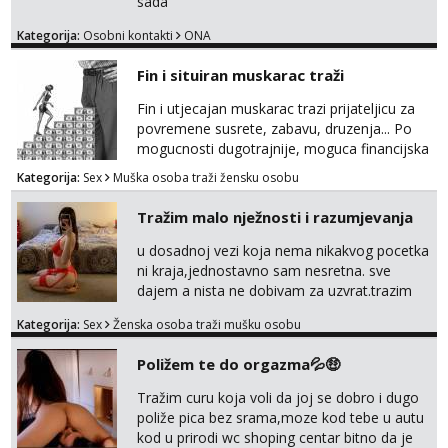
sada
Kategorija:
Osobni kontakti
ONA
Fin i situiran muskarac traži
Fin i utjecajan muskarac trazi prijateljicu za
povremene susrete, zabavu, druzenja... Po
mogucnosti dugotrajnije, moguca financijska
potpora!
Kategorija:
Sex
Muška osoba traži žensku osobu
Tražim malo nježnosti i razumjevanja
u dosadnoj vezi koja nema nikakvog pocetka
ni kraja,jednostavno sam nesretna. sve
dajem a nista ne dobivam za uzvrat.trazim
muskarca koji ce zadovoljiti moje potrebe,ne
Kategorija:
Sex
Ženska osoba traži mušku osobu
trazim puno samo malo njeznosti i
razumjevanja. volim njezan seks i njezne
Poližem te do orgazma💦🤑
poljupce po tijelu koji me jako
pale,obozavam kad muskarac preuzme
Tražim curu koja voli da joj se dobro i dugo
kontrolu . javi se :) Klikni na link ispod i nadji
poliže pica bez srama,moze kod tebe u autu
me tamo, cekam te!
kod u prirodi wc shoping centar bitno da je