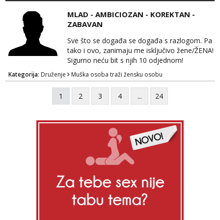
kvalitetnog. Prirodne veće grudi i prcasta
MLAD - AMBICIOZAN - KOREKTAN -
guza ... Javi se 🔥Samo na mail.
ZABAVAN
Sve što se događa se događa s razlogom. Pa
tako i ovo, zanimaju me isključivo žene/ŽENA!
Sigurno neću bit s njih 10 odjednom!
Kategorija:
Druženje
Muška osoba traži žensku osobu
1
2
3
4
...
24