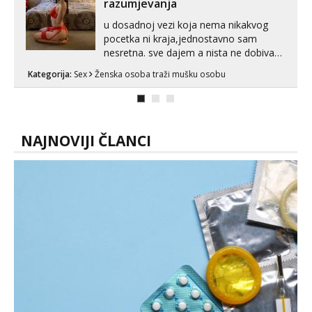
razumjevanja
u dosadnoj vezi koja nema nikakvog
pocetka ni kraja,jednostavno sam
nesretna. sve dajem a nista ne dobivam
za uzvrat.trazim muskarca koji ce
Kategorija:
Sex
Ženska osoba traži mušku osobu
zadovoljiti moje potrebe,ne trazim puno
samo malo njeznosti i razumjevanja.
volim njezan seks i njezne poljupce po
tijelu koji me jako pale,obozavam kad
muskar...
NAJNOVIJI ČLANCI