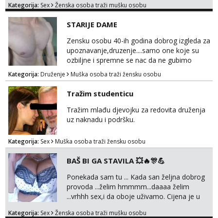
Kategorija:
Sex
Ženska osoba traži mušku osobu
bilo kad i bilo gdje zato se javi što prije da
me isprobaš Klikni na link ispod i nadji me
STARIJE DAME
tamo, cekam te!
Zensku osobu 40-ih godina dobrog izgleda za
upoznavanje,druzenje....samo one koje su
ozbiljne i spremne se nac da ne gubimo
vrijeme!
Kategorija:
Druženje
Muška osoba traži žensku osobu
Tražim studenticu
Tražim mlađu djevojku za redovita druženja
uz naknadu i podršku.
Kategorija:
Sex
Muška osoba traži žensku osobu
BAŠ BI GA STAVILA 💥🔥🎊💪
Ponekada sam tu ... Kada san željna dobrog
provoda ...želim hmmmm...daaaa želim
...vrhhh sex,i da oboje uživamo. Cijena je u
skladu sa time . TVOJ PROSTOR U ZAGREBU
Kategorija:
Sex
Ženska osoba traži mušku osobu
Procjeni jesi li ti taj .?! Ja bi jednog ali