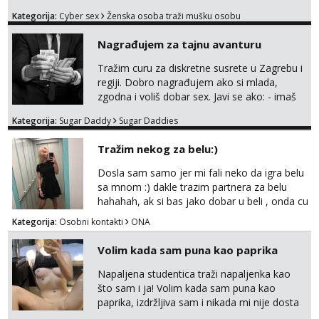
ispunjavanje zelja raznih i fetisa)💦 Slike na
Kategorija:
Cyber sex
Ženska osoba traži mušku osobu
oglasu su MOJE❗ Instagram:
@MagdalenaMagyy Javite mi se porukom na
Nagrađujem za tajnu avanturu
TELEGRAM: @MagdalenaMagy 👈
(ODGOVARAM JAKO BRZO TU I TU PISITE
Tražim curu za diskretne susrete u Zagrebu i
AKO STE ZA ZABAVU)🔥 Moguće
regiji. Dobro nagrađujem ako si mlada,
verifkovanje prije zabave✅ JAVI MI SE I
zgodna i voliš dobar sex. Javi se ako: - imaš
ISPUNI SVOJE NAJVECE FANTAZIJE😈 CEKA...
do 25 godina - imaš do 65 kg - imaš dugu
Kategorija:
Sugar Daddy
Sugar Daddies
kosu - se dobro ljubiš - si fleksibilna s
vremenom (jer ga nemam previše) i
Tražim nekog za belu:)
dostupna radnim danom (vikendi i noći su za
obitelj) - vodiš brigu o zdravlju i koristiš
Dosla sam samo jer mi fali neko da igra belu
zaštitu Ne javljajte se: - debele - frajeri i
sa mnom :) dakle trazim partnera za belu
paro...
hahahah, ak si bas jako dobar u beli , onda cu
razmislit za dalje Klikni na link ispod i nadji me
Kategorija:
Osobni kontakti
ONA
tamo, cekam te!
Volim kada sam puna kao paprika
Napaljena studentica traži napaljenka kao
što sam i ja! Volim kada sam puna kao
paprika, izdržljiva sam i nikada mi nije dosta
seksa. Volim grubi seks i više puta dnevno