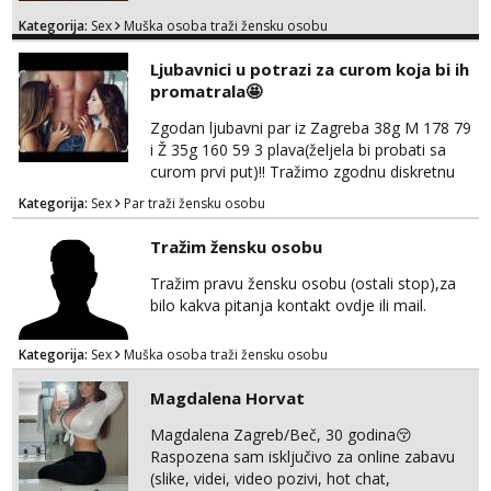
uzbudljivo i da si full diskretna i napaljena💦
Kategorija:
Sex
Muška osoba traži žensku osobu
jer nisam solo. Zgodan sam i diskretan,sliku
šaljem na wapp telegram..178 78kg.,javi se
Ljubavnici u potrazi za curom koja bi ih
za brz dogovor Kontakt 0958759047
promatrala🤩
Zgodan ljubavni par iz Zagreba 38g M 178 79
i Ž 35g 160 59 3 plava(željela bi probati sa
curom prvi put)!! Tražimo zgodnu diskretnu
curu koja bi nas promatrala dok imamo
Kategorija:
Sex
Par traži žensku osobu
žestok odnos. Može se pridruziti ali i ne
mora.Bitno da uzivamo diskretno anonimno
Tražim žensku osobu
bez upoznavanja puno.Sliku mozemo
razmjeniti,ali najbolje uzivo se upoznati. Na
Tražim pravu žensku osobu (ostali stop),za
goo smo do 15.8 poslije tog mozemo se
bilo kakva pitanja kontakt ovdje ili mail.
druziti,javi se na mail il...
Kategorija:
Sex
Muška osoba traži žensku osobu
Magdalena Horvat
Magdalena Zagreb/Beč, 30 godina😚
Raspozena sam isključivo za online zabavu
(slike, videi, video pozivi, hot chat,