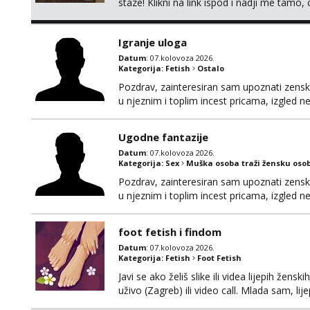
staze! Klikni na link ispod i nadji me tamo,
Igranje uloga
Datum
: 07.kolovoza 2026.
Kategorija:
Fetish
Ostalo
Pozdrav, zainteresiran sam upoznati zensku 
u njeznim i toplim incest pricama, izgled neb
na mail, viber, wapp ili zovite. Samo ozbiljn
Ugodne fantazije
Datum
: 07.kolovoza 2026.
Kategorija:
Sex
Muška osoba traži žensku oso
Pozdrav, zainteresiran sam upoznati zensku 
u njeznim i toplim incest pricama, izgled neb
na mail, viber, wapp ili zovite. Samo ozbiljn
foot fetish i findom
Datum
: 07.kolovoza 2026.
Kategorija:
Fetish
Foot Fetish
Javi se ako želiš slike ili videa lijepih žens
uživo (Zagreb) ili video call. Mlada sam, l
Molim samo ozbiljni, spremni na dugoročnu 