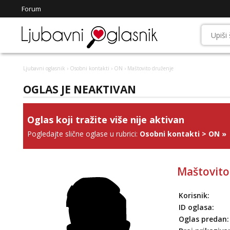
Forum
Ljubavni oglasnik
›
Osobni kontakti
›
ON
› Maštovito druženje
OGLAS JE NEAKTIVAN
Oglas koji tražite više nije aktivan
Pogledajte slične oglase u rubrici:
Osobni kontakti
>
ON
»
Maštovito
Korisnik:
ID oglasa:
Oglas predan: