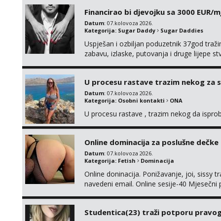
Također me zanima i findom Javite se sa 
Financirao bi djevojku sa 3000 EUR/m
Datum
: 07.kolovoza 2026.
Kategorija:
Sugar Daddy
Sugar Daddies
Uspješan i ozbiljan poduzetnik 37god traž
zabavu, izlaske, putovanja i druge lijepe s
zgodna i atraktivna javi se na moj email:
U procesu rastave trazim nekog za 
Datum
: 07.kolovoza 2026.
Kategorija:
Osobni kontakti
ONA
U procesu rastave , trazim nekog da ispr
Online dominacija za poslušne dečke
Datum
: 07.kolovoza 2026.
Kategorija:
Fetish
Dominacija
Online doninacija. Ponižavanje, joi, sissy 
navedeni email. Online sesije-40 Mjesečni
Čekam te poslušni psiću. --Pažnja!⁉️ Mnogi k
ima slične oglase s mojim slikama. Moj ogla
Studentica(23) traži potporu pravo