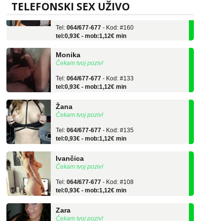
Učiteljica iz predgrađa traži...
TELEFONSKI SEX UŽIVO
Tel:
064/677-677
- Kod: #160
tel:0,93€ - mob:1,12€ min
Monika
Čekam tvoj poziv!
Tel:
064/677-677
- Kod: #133
tel:0,93€ - mob:1,12€ min
Žana
Čekam tvoj poziv!
Tel:
064/677-677
- Kod: #135
tel:0,93€ - mob:1,12€ min
Ivančica
Čekam tvoj poziv!
Tel:
064/677-677
- Kod: #108
tel:0,93€ - mob:1,12€ min
Zara
Čekam tvoj poziv!