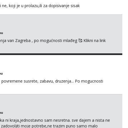
e, koji je u prolazu,ili za dopisivanje sisak
bu
enja van Zagreba , po mogućnosti mlađeg 🥰 Klikni na link
bu
u za povremene susrete, zabavu, druzenja... Po mogucnosti
bu
a ni kraja,jednostavno sam nesretna. sve dajem a nista ne
e zadovoljiti moje potrebe,ne trazim puno samo malo