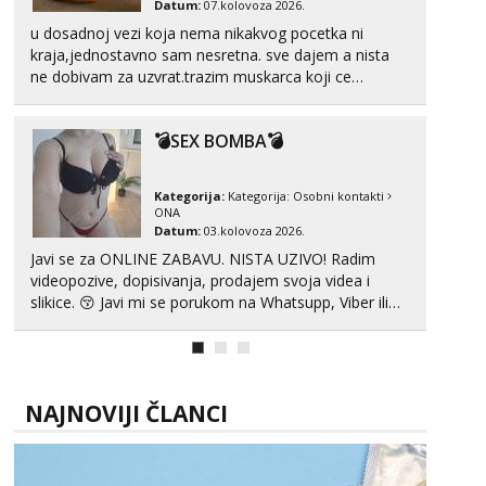
Datum:
07.kolovoza 2026.
u dosadnoj vezi koja nema nikakvog pocetka ni
kraja,jednostavno sam nesretna. sve dajem a nista
ne dobivam za uzvrat.trazim muskarca koji ce
zadovoljiti moje potrebe,ne trazim puno samo malo
njeznosti i razumjevanja. volim njezan seks i njezne
💣SEX BOMBA💣
poljupce po tijelu koji me jako pale,obozavam kad
muskar...
Kategorija:
Kategorija:
Osobni kontakti
ONA
Datum:
03.kolovoza 2026.
Javi se za ONLINE ZABAVU. NISTA UZIVO! Radim
videopozive, dopisivanja, prodajem svoja videa i
slikice. 😚 Javi mi se porukom na Whatsupp, Viber ili
Telegram. +385 91 723 0045
NAJNOVIJI ČLANCI