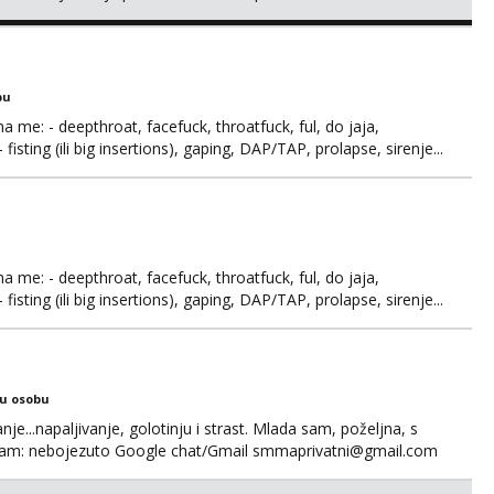
s i njezne poljupce po tijelu koji me jako pale,obozavam kad
ni na link ispod i nadji me tamo, cekam te!
bu
ma me: - deepthroat, facefuck, throatfuck, ful, do jaja,
fisting (ili big insertions), gaping, DAP/TAP, prolapse, sirenje...
 se.
ma me: - deepthroat, facefuck, throatfuck, ful, do jaja,
fisting (ili big insertions), gaping, DAP/TAP, prolapse, sirenje...
 se. Nagrada po želji (od 500€ naviše, ovisi o tome sto
ku osobu
nje...napaljivanje, golotinju i strast. Mlada sam, poželjna, s
egram: nebojezuto Google chat/Gmail smmaprivatni@gmail.com