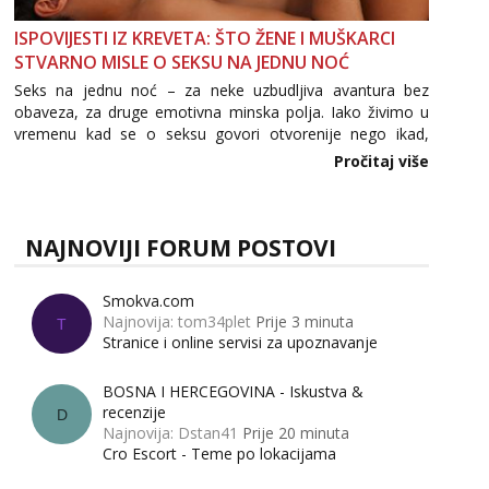
ISPOVIJESTI IZ KREVETA: ŠTO ŽENE I MUŠKARCI
STVARNO MISLE O SEKSU NA JEDNU NOĆ
Seks na jednu noć – za neke uzbudljiva avantura bez
obaveza, za druge emotivna minska polja. Iako živimo u
vremenu kad se o seksu govori otvorenije nego ikad,
tema „jedne noći strasti“ i dalje izaziva burne rasprave. Što
Pročitaj više
zapravo misle žene, a što muškarci? Jesu...
NAJNOVIJI FORUM POSTOVI
Smokva.com
Najnovija: tom34plet
Prije 3 minuta
T
Stranice i online servisi za upoznavanje
BOSNA I HERCEGOVINA - Iskustva &
recenzije
D
Najnovija: Dstan41
Prije 20 minuta
Cro Escort - Teme po lokacijama