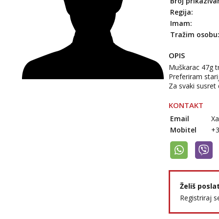
Broj prikaziva
Regija:
Imam:
Tražim osobu
OPIS
Muškarac 47g tr
Preferiram starij
Za svaki susret
KONTAKT
Email
Xa
Mobitel
+
Želiš posla
Registriraj s