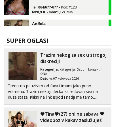
Tel:
064/677-677
- Kod: #123
tel:0,93€ - mob:1,12€ min
Anđela
Čekam tvoj poziv!
Tel:
064/677-677
- Kod: #142
tel:0,93€ - mob:1,12€ min
SUPER OGLASI
Kristina
Čekam tvoj poziv!
Trazim nekog za sex u strogoj
diskreciji
Učiteljica iz predgrađa traži...
Kategorija:
Kategorija:
Osobni kontakti
Tel:
064/677-677
- Kod: #160
ONA
tel:0,93€ - mob:1,12€ min
Datum:
07.kolovoza 2026.
Trenutno pauziram od faxa i imam jako puno
Monika
Čekam tvoj poziv!
vremena. Trazim nekog decka za redovan sex na
duze staze! Klikni na link ispod i nadji me tamo,
Tel:
064/677-677
- Kod: #133
cekam te!
tel:0,93€ - mob:1,12€ min
💗Tina💗(27) online zabava 💗
Žana
videopoziv kakav zaslužuješ
Čekam tvoj poziv!