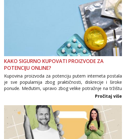
KAKO SIGURNO KUPOVATI PROIZVODE ZA
POTENCIJU ONLINE?
Kupovina proizvoda za potenciju putem interneta postala
je sve popularnija zbog praktičnosti, diskrecije i široke
ponude. Međutim, upravo zbog velike potražnje na tržištu
se pojavljuju i brojni krivotvoreni proizvodi, nepouzdane
Pročitaj više
internetske trgovine te proizvodi nepoznatog podrijetla. ...