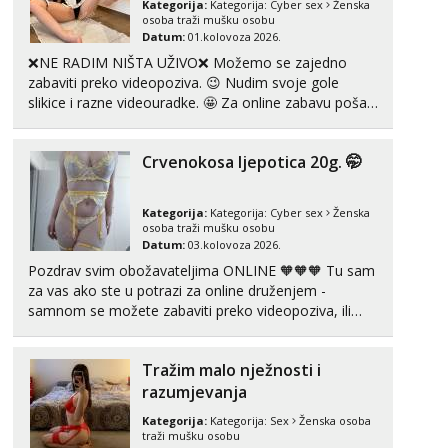
Kategorija:
Kategorija:
Cyber sex
Ženska
Tel:
064/677-677
- Kod: #135
osoba traži mušku osobu
tel:0,93€ - mob:1,12€ min
Datum:
01.kolovoza 2026.
❌NE RADIM NIŠTA UŽIVO❌ Možemo se zajedno
Ivančica
zabaviti preko videopoziva. 😉 Nudim svoje gole
Čekam tvoj poziv!
slikice i razne videouradke. 🤩 Za online zabavu pošalji
Tel:
064/677-677
- Kod: #108
poruku na Whatsapp, Telegram ili Viber. 😎 +385 91
tel:0,93€ - mob:1,12€ min
912 3322 Za provjeru moje autentičnosti možeš me
Crvenokosa ljepotica 20g. 🤭
vidjeti na videopozivu. 😉 S vama sam vec 5 ...
Zara
Čekam tvoj poziv!
Kategorija:
Kategorija:
Cyber sex
Ženska
Tel:
064/677-677
- Kod: #123
osoba traži mušku osobu
tel:0,93€ - mob:1,12€ min
Datum:
03.kolovoza 2026.
Pozdrav svim obožavateljima ONLINE 🧡🧡🧡 Tu sam
Anđela
za vas ako ste u potrazi za online druženjem -
Čekam tvoj poziv!
samnom se možete zabaviti preko videopoziva, ili
Tel:
064/677-677
- Kod: #142
ako vam nisam dovoljna radim i u paru i trojci s
tel:0,93€ - mob:1,12€ min
kolegicama, svaka je drugačija 😉 Radim i vruća
Tražim malo nježnosti i
tipkanja uz slike i hot line pozive. Za vas sam
pripremila ...
razumjevanja
Kategorija:
Kategorija:
Sex
Ženska osoba
traži mušku osobu