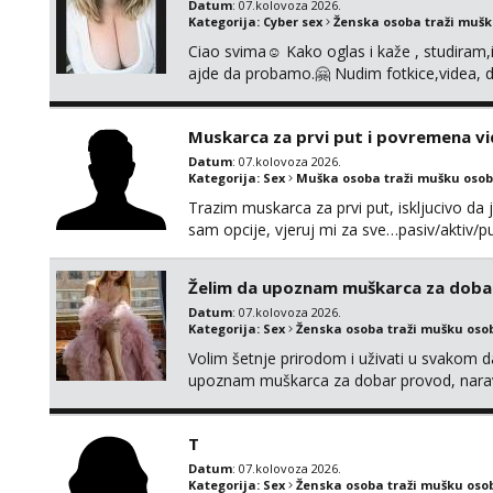
Datum
: 07.kolovoza 2026.
Kategorija:
Cyber sex
Ženska osoba traži muš
Ciao svima☺️ Kako oglas i kaže , studiram
ajde da probamo.🤗 Nudim fotkice,videa, d
tome slično u zamjenu za mjesečni đepara
vrijeme. Malo jesam sramežljiva ali potrud
Muskarca za prvi put i povremena vi
Datum
: 07.kolovoza 2026.
Kategorija:
Sex
Muška osoba traži mušku osob
Trazim muskarca za prvi put, iskljucivo da j
sam opcije, vjeruj mi za sve…pasiv/aktiv
povremena vidanja uz maksimalnu diskreci
110kg. Ozenjen, uz dogovor o lokaciji i v
Želim da upoznam muškarca za doba
kontinentalna...
Datum
: 07.kolovoza 2026.
Kategorija:
Sex
Ženska osoba traži mušku oso
Volim šetnje prirodom i uživati u svakom da
upoznam muškarca za dobar provod, naravno
tamo, cekam te!
T
Datum
: 07.kolovoza 2026.
Kategorija:
Sex
Ženska osoba traži mušku oso