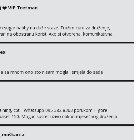
svojim željama i ponudama.
j ❤️ VIP Tretman
im sugar babby na duže staze. Tražim curu za druženje,
tvari na obostranu korist. Ako si otvorena, komunikativna,
 markodalic37@gmail.com
sex
oba sa mnom ono sto nisam mogla i smjela do sada
training, cbt... Whatsupp 095 382 8363 porukom ili gore
 paket-150. Moguć susret uživo nakon mjesečnog druženja .
lijenti su mi znali reći da im netko šalje moje fotke/videa ili
s za dominaciju je isključvo ov...
g muškarca