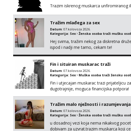
Trazim iskrenog muskarca unfiromiranog ili n
Tražim mlađega za sex
Datum
: 07.kolovoza 2026.
Kategorija:
Sex
Ženska osoba traži mušku oso
Hej svima, tražim nekog za diskretna druž
ispod i nadji me tamo, cekam te!
Fin i situiran muskarac traži
Datum
: 07.kolovoza 2026.
Kategorija:
Sex
Muška osoba traži žensku oso
Fin i utjecajan muskarac trazi prijateljic
dugotrajnije, moguca financijska potpora!
Tražim malo nježnosti i razumjevanja
Datum
: 07.kolovoza 2026.
Kategorija:
Sex
Ženska osoba traži mušku oso
u dosadnoj vezi koja nema nikakvog pocetk
dobivam za uzvrat.trazim muskarca koji c