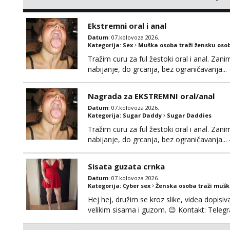
njeznosti i razumjevanja. volim njezan sek
muskarac preuzme kontrolu . javi se :) Klik
Ekstremni oral i anal
Datum
: 07.kolovoza 2026.
Kategorija:
Sex
Muška osoba traži žensku oso
Tražim curu za ful žestoki oral i anal. Zani
nabijanje, do grcanja, bez ograničavanja... - 
Ako možeš nešto od toga i spremna si, javi
Nagrada za EKSTREMNI oral/anal
Datum
: 07.kolovoza 2026.
Kategorija:
Sugar Daddy
Sugar Daddies
Tražim curu za ful žestoki oral i anal. Zani
nabijanje, do grcanja, bez ograničavanja... - 
Ako možeš nešto od toga i spremna si, javi
možeš)
Sisata guzata crnka
Datum
: 07.kolovoza 2026.
Kategorija:
Cyber sex
Ženska osoba traži muš
Hej hej, družim se kroz slike, videa dopisiva
velikim sisama i guzom. 😉 Kontakt: Tel