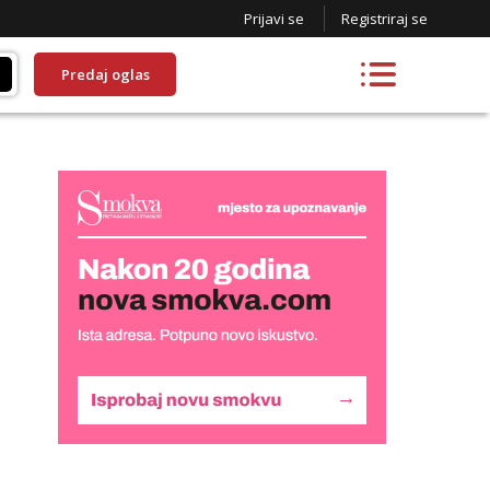
Prijavi se
Registriraj se
Predaj oglas
Kristina
Čekam tvoj poziv!