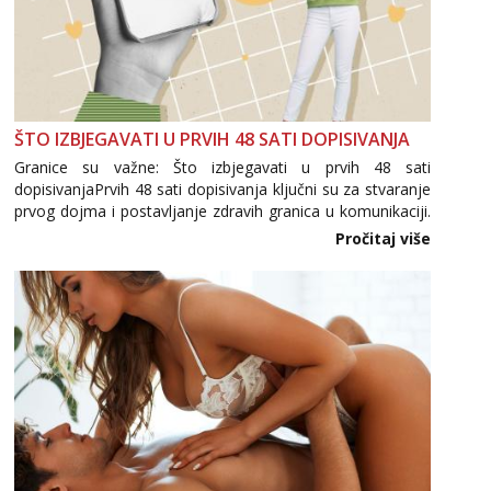
ŠTO IZBJEGAVATI U PRVIH 48 SATI DOPISIVANJA
Granice su važne: Što izbjegavati u prvih 48 sati
dopisivanjaPrvih 48 sati dopisivanja ključni su za stvaranje
prvog dojma i postavljanje zdravih granica u komunikaciji.
Važno je izbjeći prebrzo otkrivanje osobnih ili intimnih
Pročitaj više
informacija, jer nepoznata osoba još nije zaslužila to
povjerenje. Takođe...