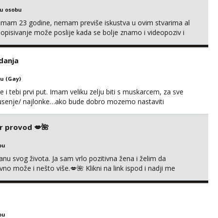
ku osobu
,imam 23 godine, nemam previše iskustva u ovim stvarima al
opisivanje može poslije kada se bolje znamo i videopoziv i
c. Idealno ne nešto jednokratno već dogovoreno i na dulje
it ću se da budeš zadovoljan i da imaš nekog za svakodn...
danja
u (Gay)
e i tebi prvi put. Imam veliku zelju biti s muskarcem, za sve
/pusenje/ najlonke…ako bude dobro mozemo nastaviti
ju,sto bude u sobi tamo i ostaje. Jace sam grade 180cm
remenu ja rjesavam apartman/hotel. Odgovara mi cijela
r provod 💋🌺
bu
nu svog života. Ja sam vrlo pozitivna žena i želim da
 može i nešto više.💋🌺 Klikni na link ispod i nadji me
bu