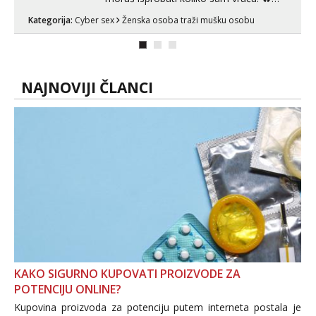
MLADA vražica koja ima 100%
Kategorija:
Cyber sex
Ženska osoba traži mušku osobu
prorodne grudi, 💦 Misli su mi uvijek
prljave i u svemu vidim samo užitak. 💦
U mojoj raznolikoj ponudi možeš
pranaći nešto po svojoj mjeri. Sexi videa
s kolegica...
NAJNOVIJI ČLANCI
KAKO SIGURNO KUPOVATI PROIZVODE ZA
POTENCIJU ONLINE?
Kupovina proizvoda za potenciju putem interneta postala je