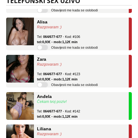
TELEFONSKI SEX UŽIVO
Obavijesti me kada se oslobodi
Alisa
Razgovaram :)
Tel:
064/677-677
- Kod: #106
tel:0,93€ - mob:1,12€ min
Obavijesti me kada se oslobodi
Zara
Razgovaram :)
Tel:
064/677-677
- Kod: #123
tel:0,93€ - mob:1,12€ min
Obavijesti me kada se oslobodi
Anđela
Čekam tvoj poziv!
Tel:
064/677-677
- Kod: #142
tel:0,93€ - mob:1,12€ min
Liliana
Razgovaram :)