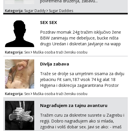
povremena druzenja, zabavu...
Kategorija:
Sugar Daddy
Sugar Daddies
SEX SEX
Pozdrav momak 24g tražim isključivo žene
BBW zanimaju me debeljuce, bucke ništa
drugo Uredan i diskretan Javljanje na wapp
095 546 9915
Kategorija:
Sex
Muška osoba traži žensku osobu
Divlja zabava
Traže se drolje sa umjetnim sisama za divlju
jebacinu Fit sam,187 visok 74 kg alat 18
Higijena i diskrecija zagarantirana Prostor
imam na području između Zadra i Šibenika
Kategorija:
Sex
Muška osoba traži žensku osobu
Kontakt watsap 0955406511 bez poziva
Nagrađujem za tajnu avanturu
Tražim curu za diskretne susrete u Zagrebu i
regiji. Dobro nagrađujem ako si mlada,
zgodna i voliš dobar sex. Javi se ako: - imaš