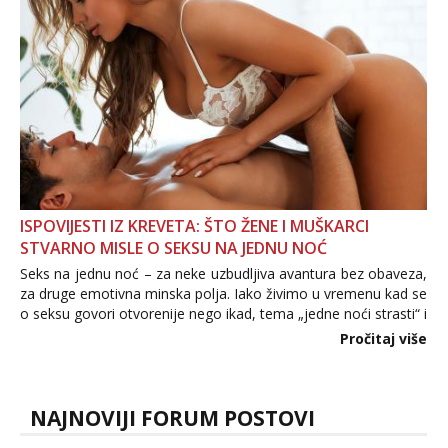
ISPOVIJESTI IZ KREVETA: ŠTO ŽENE I MUŠKARCI
STVARNO MISLE O SEKSU NA JEDNU NOĆ
Seks na jednu noć – za neke uzbudljiva avantura bez obaveza,
za druge emotivna minska polja. Iako živimo u vremenu kad se
o seksu govori otvorenije nego ikad, tema „jedne noći strasti“ i
dalje izaziva burne rasprave. Što zapravo misle žene, a što
Pročitaj više
muškarci? Jesu...
NAJNOVIJI FORUM POSTOVI