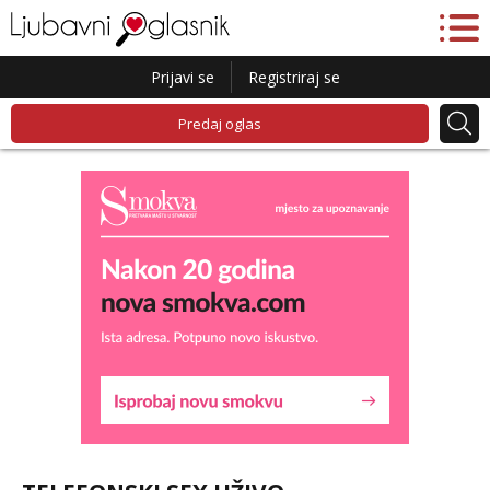
Prijavi se
Registriraj se
Predaj oglas
Liliana
Razgovaram :)
Tel:
064/677-677
- Kod: #69
tel:0,93€ - mob:1,12€ min