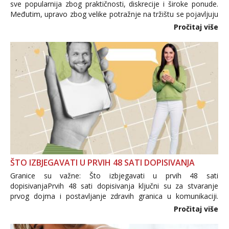
sve popularnija zbog praktičnosti, diskrecije i široke ponude.
Međutim, upravo zbog velike potražnje na tržištu se pojavljuju
i brojni krivotvoreni proizvodi, nepouzdane internetske
Pročitaj više
trgovine te proizvodi nepoznatog podrijetla. ...
ŠTO IZBJEGAVATI U PRVIH 48 SATI DOPISIVANJA
Granice su važne: Što izbjegavati u prvih 48 sati
dopisivanjaPrvih 48 sati dopisivanja ključni su za stvaranje
prvog dojma i postavljanje zdravih granica u komunikaciji.
Važno je izbjeći prebrzo otkrivanje osobnih ili intimnih
Pročitaj više
informacija, jer nepoznata osoba još nije zaslužila to
povjerenje. Takođe...