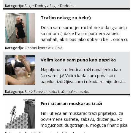
do 25 godina - imaš do 65 kg - imaš dugu
Kategorija:
Sugar Daddy
Sugar Daddies
kosu - se dobro ljubiš - si fleksibilna s
vremenom (jer ga nemam previše) i
Tražim nekog za belu:)
dostupna radnim danom (vikendi i noći su za
obitelj) - vodiš brigu o zdravlju i koristiš
Dosla sam samo jer mi fali neko da igra belu
zaštitu Ne javljajte se: - debele - frajeri i
sa mnom :) dakle trazim partnera za belu
paro...
hahahah, ak si bas jako dobar u beli , onda cu
razmislit za dalje Klikni na link ispod i nadji me
Kategorija:
Osobni kontakti
ONA
tamo, cekam te!
Volim kada sam puna kao paprika
Napaljena studentica traži napaljenka kao
što sam i ja! Volim kada sam puna kao
paprika, izdržljiva sam i nikada mi nije dosta
seksa. Volim grubi seks i više puta dnevno
Kategorija:
Sex
Ženska osoba traži mušku osobu
bilo kad i bilo gdje zato se javi što prije da
me isprobaš Klikni na link ispod i nadji me
Fin i situiran muskarac traži
tamo, cekam te!
Fin i utjecajan muskarac trazi prijateljicu za
povremene susrete, zabavu, druzenja... Po
mogucnosti dugotrajnije, moguca financijska
potpora!