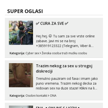
SUPER OGLASI
✅ CURA ZA SVE ✅
Hej hej. 🤭 Tu sam za sve vrste online
zabave. Javi mi se na broj
+385919123322 (Telegram, Viber ili
Whatsapp). 🤙 NE javljaj se na uzivo.
Kategorija:
Cyber sex
Ženska osoba traži mušku osobu
Hvala.
Trazim nekog za sex u strogoj
diskreciji
Trenutno pauziram od faxa i imam jako
puno vremena. Trazim nekog decka za
redovan sex na duze staze! Klikni na link
ispod i nadji me tamo, cekam te!
Kategorija:
Osobni kontakti
ONA