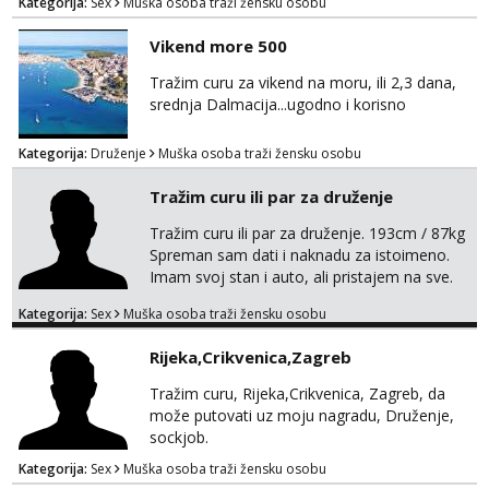
Kategorija:
Sex
Muška osoba traži žensku osobu
Vikend more 500
Tražim curu za vikend na moru, ili 2,3 dana,
srednja Dalmacija...ugodno i korisno
Kategorija:
Druženje
Muška osoba traži žensku osobu
Tražim curu ili par za druženje
Tražim curu ili par za druženje. 193cm / 87kg
Spreman sam dati i naknadu za istoimeno.
Imam svoj stan i auto, ali pristajem na sve.
Javite se na mail ispod, pa izmijenimo
Kategorija:
Sex
Muška osoba traži žensku osobu
brojeve. Molim Vas bez ponuda istog spola.
mauli772@proton.me
Rijeka,Crikvenica,Zagreb
Tražim curu, Rijeka,Crikvenica, Zagreb, da
može putovati uz moju nagradu, Druženje,
sockjob.
Kategorija:
Sex
Muška osoba traži žensku osobu