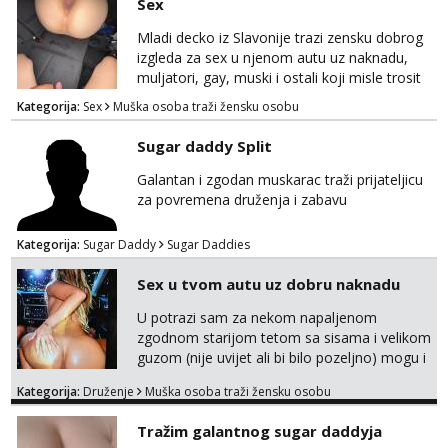
Sex
Mladi decko iz Slavonije trazi zensku dobrog
izgleda za sex u njenom autu uz naknadu,
muljatori, gay, muski i ostali koji misle trosit
vrijeme na pisanje mogu zaobic oglas, ako si
Kategorija:
Sex
Muška osoba traži žensku osobu
slavonije i zainteresirana da te punim negdje
u mraku u tvom autu javi se na whatsapp
Sugar daddy Split
porukom 098 199 1895.
Galantan i zgodan muskarac traži prijateljicu
za povremena druženja i zabavu
Kategorija:
Sugar Daddy
Sugar Daddies
Sex u tvom autu uz dobru naknadu
U potrazi sam za nekom napaljenom
zgodnom starijom tetom sa sisama i velikom
guzom (nije uvijet ali bi bilo pozeljno) mogu i
mladje djevojke kojima nije bitan izgled vec
Kategorija:
Druženje
Muška osoba traži žensku osobu
dobra zabava uz naknadu, trazim neku koja
bi dosla po mene da se odemo seksat
Tražim galantnog sugar daddyja
negdje u mrak, prije seksa dobijes odmah na