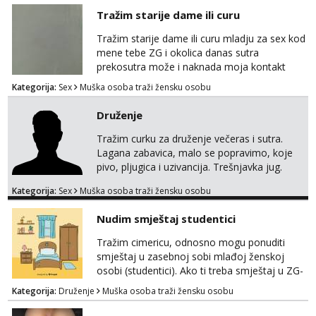
Tražim starije dame ili curu
Tražim starije dame ili curu mladju za sex kod
mene tebe ZG i okolica danas sutra
prekosutra može i naknada moja kontakt
WhatsApp SMS poziv prednosti imaju starije
Kategorija:
Sex
Muška osoba traži žensku osobu
091 2504 794
Druženje
Tražim curku za druženje večeras i sutra.
Lagana zabavica, malo se popravimo, koje
pivo, pljugica i uzivancija. Trešnjavka jug.
We're jammin' To think that jammin' was a
Kategorija:
Sex
Muška osoba traži žensku osobu
thing of the past We're jammin' And I hope
this jam is gonna last
Nudim smještaj studentici
Tražim cimericu, odnosno mogu ponuditi
smještaj u zasebnoj sobi mlađoj ženskoj
osobi (studentici). Ako ti treba smještaj u ZG-
u, a ne želiš plaćati sobu i tako malo uštedjeti,
Kategorija:
Druženje
Muška osoba traži žensku osobu
javi se na mail.