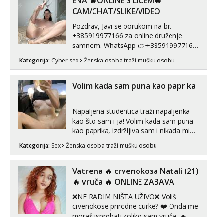
ENA 🔥ONLINE S LICEM🔥
CAM/CHAT/SLIKE/VIDEO
Pozdrav, Javi se porukom na br.
+385919977166 za online druženje
samnom. WhatsApp 👉+385919977166
Telegram 👉@enafriedrichkis Radim
Kategorija:
Cyber sex
Ženska osoba traži mušku osobu
videopozive s licem, solo i s partnerom,
kolegicama (Tina&Natali), razne
kombinacije halteri, haljine, štikle,
Volim kada sam puna kao paprika
samostojeće itd. Nudim svakakva videa
seksa, puš...
Napaljena studentica traži napaljenka
kao što sam i ja! Volim kada sam puna
kao paprika, izdržljiva sam i nikada mi
nije dosta seksa. Volim grubi seks i više
Kategorija:
Sex
Ženska osoba traži mušku osobu
puta dnevno bilo kad i bilo gdje zato se
javi što prije da me isprobaš Klikni na
link ispod i nadji me tamo, cekam te!
Vatrena ‎️‍🔥 crvenokosa Natali (21)
‎️‍🔥 vruča‎ ️‍🔥 ONLINE ZABAVA
❌NE RADIM NIŠTA UŽIVO❌ Voliš
crvenokose prirodne curke? ❤️ Onda me
moraš isprobati koliko sam vruča.‎ ️‍🔥