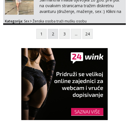
na ovakvim stranicama tražim diskretnu
avanturu (druženje, maženje, sex :) Klikni na
link ispod i nadji me tamo, cekam te!
Kategorija:
Sex
Ženska osoba traži mušku osobu
1
2
3
...
24