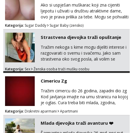
ruke, molim samo ozbiljne da se javljaju one
Ako si uspješan muškarac koji zna cijeniti
koje se pale na seks po mracnim parkinzima,
ljepotu i uživati u društvu atraktivne dame,
sumarcima itd be...
ovo je prava prilika za tebe. Mogu se pohvaliti
prekrasnim licem, dugom, njegovanom
Kategorija:
Sugar Daddy
Sugar Baby (zensko)
kosom i fit figurom. Moje grudi su broj 4,a
guza je, bez lažne skromnosti, prava top
Strastvena djevojka traži opuštanje
forma. Diskretno i opušteno druženje je moj
stil, bez dugačkih dopisivanja, putovanja ili
Tražim nekoga s kime mogu dijeliti interese i
javnih pojavljivanja. Što nudim: - atraktivno i
razgovarati o svemu i svačemu. Jako sam
ugo...
strastvena oko svog posla, ali volim se
opustiti i provesti vrijeme s prijateljima.
Kategorija:
Sex
Ženska osoba traži mušku osobu
Voljela bi naci nekoga pa da se nemoram
samo s prijateljima opustati ;) Klikni na link
Cimericu Zg
ispod i nadji me tamo, cekam te!
Tražim cimercu do 26 godina, zapadni dio zg
Kod javljanja imajte na umu stranicu na kojoj
je oglas. Cura treba biti mlada, zgodna,
uredna, bez poroka.
Kategorija:
Diskretni aparmani
Apartmani
Mlada djevojka traži avanturu ❤️
Šarmantna mlada djevojka 26 god. prvi put