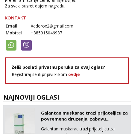
Preferiram starije žene, ali nije uvijet.
Za svaki susret dajem nagradu.
KONTAKT
Email
Xadorox2@gmail.com
Mobitel
+385915046987
Želiš poslati privatnu poruku za ovaj oglas?
Registriraj se ili prijavi klikom
ovdje
NAJNOVIJI OGLASI
Galantan muskarac trazi prijateljicu za
povremena druzenja, zabavu...
Galantan muskarac trazi prijateljicu za