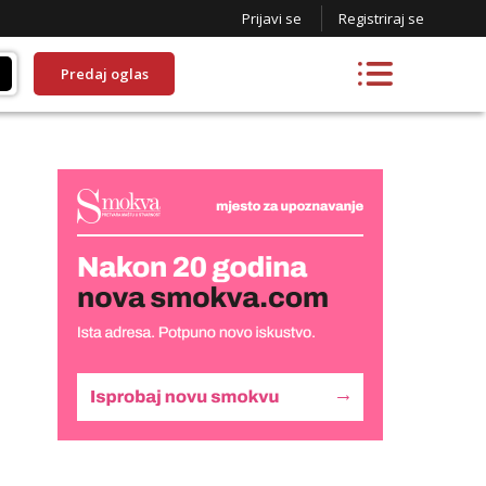
Prijavi se
Registriraj se
Predaj oglas
Lucija
Razgovaram :)