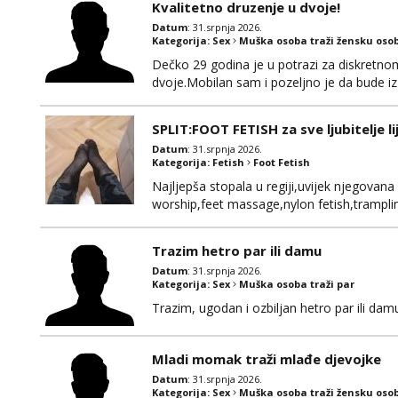
Kvalitetno druzenje u dvoje!
Datum
: 31.srpnja 2026.
Kategorija:
Sex
Muška osoba traži žensku oso
Dečko 29 godina je u potrazi za diskretn
dvoje.Mobilan sam i pozeljno je da bude iz 
javi se za brz i diskretan dogovor na wha
SPLIT:FOOT FETISH za sve ljubitelje l
Datum
: 31.srpnja 2026.
Kategorija:
Fetish
Foot Fetish
Najljepša stopala u regiji,uvijek njegovana
worship,feet massage,nylon fetish,tramplin
obožavatelje ovog fetisha,isključivo POZIV
Trazim hetro par ili damu
Datum
: 31.srpnja 2026.
Kategorija:
Sex
Muška osoba traži par
Trazim, ugodan i ozbiljan hetro par ili damu
Mladi momak traži mlađe djevojke
Datum
: 31.srpnja 2026.
Kategorija:
Sex
Muška osoba traži žensku oso