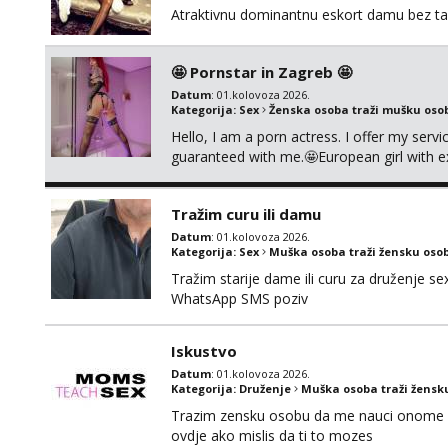
Atraktivnu dominantnu eskort damu bez tab
🤩 Pornstar in Zagreb 🤩
Datum
: 01.kolovoza 2026.
Kategorija:
Sex
Ženska osoba traži mušku oso
Hello, I am a porn actress. I offer my serv
guaranteed with me.🤩European girl with e
cause i need to stay healthy because actin
Tražim curu ili damu
Datum
: 01.kolovoza 2026.
Kategorija:
Sex
Muška osoba traži žensku oso
Tražim starije dame ili curu za druženje 
WhatsApp SMS poziv
Iskustvo
Datum
: 01.kolovoza 2026.
Kategorija:
Druženje
Muška osoba traži žensk
Trazim zensku osobu da me nauci onome s
ovdje ako mislis da ti to mozes