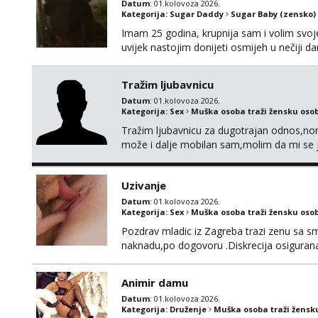
Datum
: 01.kolovoza 2026.
Kategorija:
Sugar Daddy
Sugar Baby (zensko)
Imam 25 godina, krupnija sam i volim svoje
uvijek nastojim donijeti osmijeh u nečiji 
uzajamno korisno druženje – bez lažnih obeć
ne zanima me “posao”, već odnos temeljen 
Tražim ljubavnicu
Datum
: 01.kolovoza 2026.
Kategorija:
Sex
Muška osoba traži žensku oso
Tražim ljubavnicu za dugotrajan odnos,norm
može i dalje mobilan sam,molim da mi se 
Uzivanje
Datum
: 01.kolovoza 2026.
Kategorija:
Sex
Muška osoba traži žensku oso
Pozdrav mladic iz Zagreba trazi zenu sa sm
naknadu,po dogovoru .Diskrecija osiguran
Animir damu
Datum
: 01.kolovoza 2026.
Kategorija:
Druženje
Muška osoba traži žensk