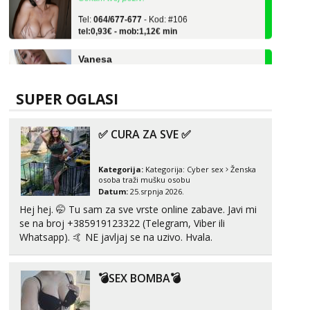
Tel:
064/677-677
- Kod: #106
tel:0,93€ - mob:1,12€ min
Vanesa
Čekam tvoj poziv!
Tel:
064/677-677
- Kod: #74
tel:0,93€ - mob:1,12€ min
SUPER OGLASI
Anita
Čekam tvoj poziv!
✅ CURA ZA SVE ✅
Tel:
064/677-677
- Kod: #87
tel:0,93€ - mob:1,12€ min
Kategorija:
Kategorija:
Cyber sex
Ženska
osoba traži mušku osobu
Zara
Datum:
25.srpnja 2026.
Čekam tvoj poziv!
Hej hej. 🤭 Tu sam za sve vrste online zabave. Javi mi
se na broj +385919123322 (Telegram, Viber ili
Tel:
064/677-677
- Kod: #123
Whatsapp). 🤙 NE javljaj se na uzivo. Hvala.
tel:0,93€ - mob:1,12€ min
Anđela
💣SEX BOMBA💣
Čekam tvoj poziv!
Tel:
064/677-677
- Kod: #142
tel:0,93€ - mob:1,12€ min