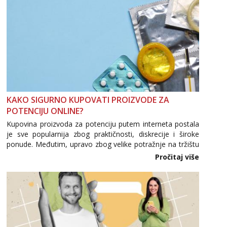
Zara
Čekam tvoj poziv!
Tel:
064/677-677
- Kod: #123
tel:0,93€ - mob:1,12€ min
Anđela
Čekam tvoj poziv!
Tel:
064/677-677
- Kod: #142
tel:0,93€ - mob:1,12€ min
KAKO SIGURNO KUPOVATI PROIZVODE ZA
POTENCIJU ONLINE?
Mira
Čekam tvoj poziv!
Kupovina proizvoda za potenciju putem interneta postala
je sve popularnija zbog praktičnosti, diskrecije i široke
Tel:
064/677-677
- Kod: #72
ponude. Međutim, upravo zbog velike potražnje na tržištu
tel:0,93€ - mob:1,12€ min
se pojavljuju i brojni krivotvoreni proizvodi, nepouzdane
Pročitaj više
internetske trgovine te proizvodi nepoznatog podrijetla. ...