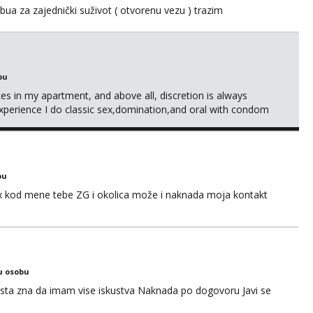
ua za zajednički suživot ( otvorenu vezu ) trazim
bu
ices in my apartment, and above all, discretion is always
xperience I do classic sex,domination,and oral with condom
g and also my own health 😘 i dont do anal or kissing
bu
sex kod mene tebe ZG i okolica može i naknada moja kontakt
u osobu
ta zna da imam vise iskustva Naknada po dogovoru Javi se