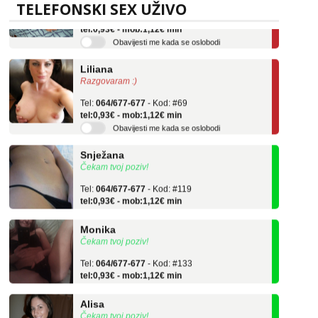
Tel:
064/677-677
- Kod: #136
TELEFONSKI SEX UŽIVO
tel:0,93€ - mob:1,12€ min
Obavijesti me kada se oslobodi
Liliana
Razgovaram :)
Tel:
064/677-677
- Kod: #69
tel:0,93€ - mob:1,12€ min
Obavijesti me kada se oslobodi
Snježana
Čekam tvoj poziv!
Tel:
064/677-677
- Kod: #119
tel:0,93€ - mob:1,12€ min
Monika
Čekam tvoj poziv!
Tel:
064/677-677
- Kod: #133
tel:0,93€ - mob:1,12€ min
Alisa
Čekam tvoj poziv!