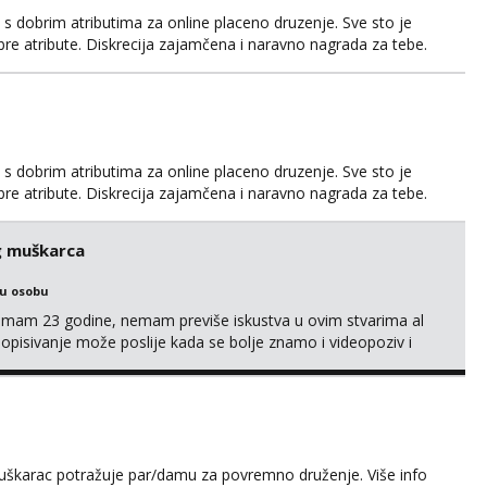
 s dobrim atributima za online placeno druzenje. Sve sto je
obre atribute. Diskrecija zajamčena i naravno nagrada za tebe.
il.com ili na telegram @nepoznatnetko. Ili ako ima koji
jkama koje posjeduje ili poznaje neku neka se javi t...
 s dobrim atributima za online placeno druzenje. Sve sto je
obre atribute. Diskrecija zajamčena i naravno nagrada za tebe.
il.com ili na telegram @nepoznatnetko. Ili ako ima koji
jkama koje posjeduje ili poznaje neku neka se javi t...
g muškarca
ku osobu
,imam 23 godine, nemam previše iskustva u ovim stvarima al
opisivanje može poslije kada se bolje znamo i videopoziv i
c. Idealno ne nešto jednokratno već dogovoreno i na dulje
it ću se da budeš zadovoljan i da imaš nekog za svakodn...
muškarac potražuje par/damu za povremno druženje. Više info