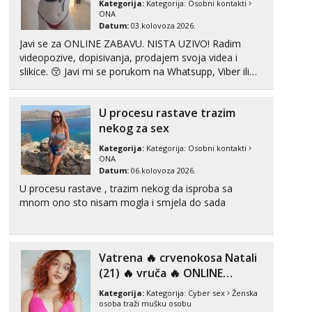
Kategorija:
Kategorija:
Osobni kontakti
ONA
Datum:
03.kolovoza 2026.
Mira
Čekam tvoj poziv!
Javi se za ONLINE ZABAVU. NISTA UZIVO! Radim
videopozive, dopisivanja, prodajem svoja videa i
Tel:
064/677-677
- Kod: #72
slikice. 😚 Javi mi se porukom na Whatsupp, Viber ili
tel:0,93€ - mob:1,12€ min
Telegram. +385 91 723 0045
Lucija
U procesu rastave trazim
Razgovaram :)
nekog za sex
Tel:
064/677-677
- Kod: #136
tel:0,93€ - mob:1,12€ min
Kategorija:
Kategorija:
Osobni kontakti
ONA
Obavijesti me kada se oslobodi
Datum:
06.kolovoza 2026.
Liliana
U procesu rastave , trazim nekog da isproba sa
Razgovaram :)
mnom ono sto nisam mogla i smjela do sada
Tel:
064/677-677
- Kod: #69
tel:0,93€ - mob:1,12€ min
Obavijesti me kada se oslobodi
Vatrena ‎️‍🔥 crvenokosa Natali
Snježana
(21) ‎️‍🔥 vruča‎ ️‍🔥 ONLINE
Čekam tvoj poziv!
ZABAVA
Kategorija:
Kategorija:
Cyber sex
Ženska
Tel:
064/677-677
- Kod: #119
osoba traži mušku osobu