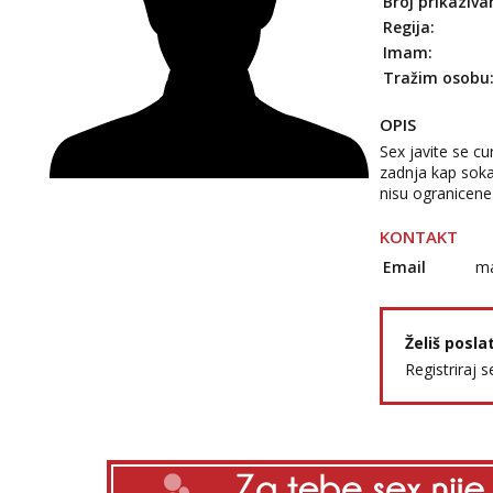
Broj prikaziva
Regija:
Imam:
Tražim osobu
OPIS
Sex javite se c
zadnja kap soka,
nisu ogranicene
KONTAKT
Email
ma
Želiš posla
Registriraj s