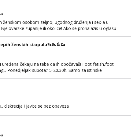
bu
om ženskom osobom zeljnoj ugodnog druženja i sex-a u
Bjelovarske zupanije ili okolice! Ako se pronalazis u oglasu
pp/viber/sms! 099 746 2081
ijepih ženskih stopala👡👠👢👟
 i uređena čekaju na tebe da ih obožavaš! Foot fetish,foot
g... Ponedjeljak-subota:15-20.30h. Samo za istinske
. Sex i sl.ISKLJUČENO!
.. diskrecija ! Javite se bez obaveza
bu