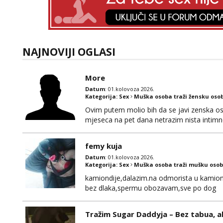
NAJNOVIJI OGLASI
More
Datum
: 01.kolovoza 2026.
Kategorija:
Sex
Muška osoba traži žensku oso
Ovim putem molio bih da se javi zenska o
mjeseca na pet dana netrazim nista intim
170 visok 80 kg zagrebačka županija 0919
femy kuja
Datum
: 01.kolovoza 2026.
Kategorija:
Sex
Muška osoba traži mušku osob
kamiondije,dalazim.na odmorista u kamion
bez dlaka,spermu obozavam,sve po dog
Tražim Sugar Daddyja – Bez tabua, a