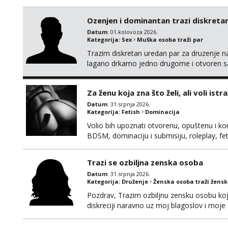
Ozenjen i dominantan trazi diskretan
Datum
: 01.kolovoza 2026.
Kategorija:
Sex
Muška osoba traži par
Trazim diskretan uredan par za druzenje na
lagano drkamo jedno drugome i otvoren sa
bih upoznati bracni par u HR koji bi zelio p
diskretan. 195 100 44 godine Strogo okolic
Za ženu koja zna što želi, ali voli istra
Datum
: 31.srpnja 2026.
Kategorija:
Fetish
Dominacija
Volio bih upoznati otvorenu, opuštenu i kom
BDSM, dominaciju i submisiju, roleplay, feti
Obožavam starije, zrele i samopouzdane zene
ako trazite nesto izvan braka koji je upao
Trazi se ozbiljna zenska osoba
Datum
: 31.srpnja 2026.
Kategorija:
Druženje
Ženska osoba traži žens
Pozdrav, Trazim ozbiljnu zensku osobu ko
diskreciji naravno uz moj blagoslov i moje z
ako se stvari poklope i ja bi bila prisutna.