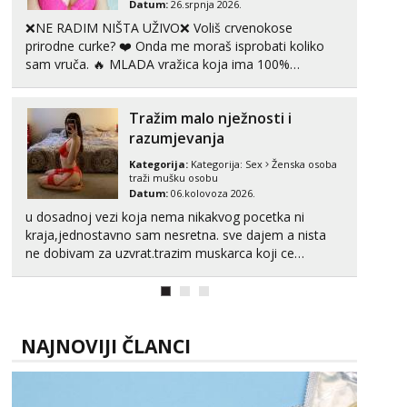
tel:0,93€ - mob:1,12€ min
Datum:
26.srpnja 2026.
❌NE RADIM NIŠTA UŽIVO❌ Voliš crvenokose
Monika
prirodne curke? ❤️ Onda me moraš isprobati koliko
Čekam tvoj poziv!
sam vruča.‎ ️‍🔥 MLADA vražica koja ima 100%
prorodne grudi, 💦 Misli su mi uvijek prljave i u svemu
Tel:
064/677-677
- Kod: #133
tel:0,93€ - mob:1,12€ min
vidim samo užitak. 💦 U mojoj raznolikoj ponudi
Tražim malo nježnosti i
možeš pranaći nešto po svojoj mjeri. Sexi videa s
Alisa
kolegica...
razumjevanja
Čekam tvoj poziv!
Kategorija:
Kategorija:
Sex
Ženska osoba
traži mušku osobu
Tel:
064/677-677
- Kod: #106
Datum:
06.kolovoza 2026.
tel:0,93€ - mob:1,12€ min
u dosadnoj vezi koja nema nikakvog pocetka ni
Vanesa
kraja,jednostavno sam nesretna. sve dajem a nista
Čekam tvoj poziv!
ne dobivam za uzvrat.trazim muskarca koji ce
zadovoljiti moje potrebe,ne trazim puno samo malo
Tel:
064/677-677
- Kod: #74
njeznosti i razumjevanja. volim njezan seks i njezne
tel:0,93€ - mob:1,12€ min
poljupce po tijelu koji me jako pale,obozavam kad
muskar...
Anita
NAJNOVIJI ČLANCI
Čekam tvoj poziv!
Tel:
064/677-677
- Kod: #87
tel:0,93€ - mob:1,12€ min