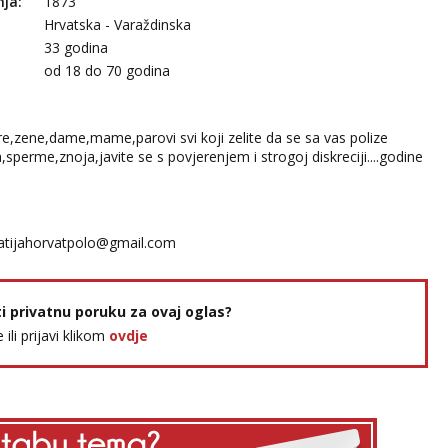
nja:
1873
Hrvatska - Varaždinska
33 godina
:
od 18 do 70 godina
ure,zene,dame,mame,parovi svi koji zelite da se sa vas polize
sperme,znoja,javite se s povjerenjem i strogoj diskreciji....godine
tijahorvatpolo@gmail.com
ti privatnu poruku za ovaj oglas?
e ili prijavi klikom
ovdje