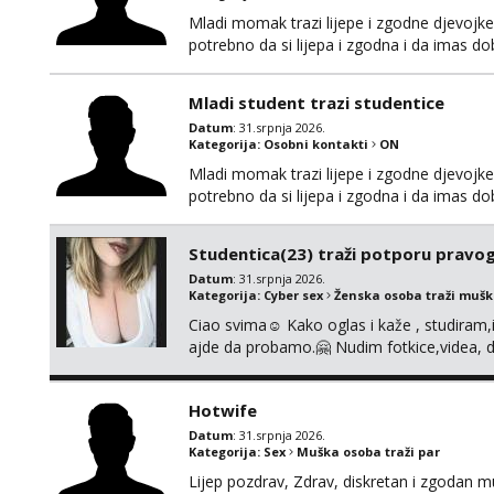
Mladi momak trazi lijepe i zgodne djevojke
potrebno da si lijepa i zgodna i da imas d
Javiti se mozete na gmail nepoznatn45@gma
decko da bi razmijenio slike ili videa djevo
Mladi student trazi studentice
Datum
: 31.srpnja 2026.
Kategorija:
Osobni kontakti
ON
Mladi momak trazi lijepe i zgodne djevojke
potrebno da si lijepa i zgodna i da imas d
Javiti se mozete na gmail nepoznatn45@gma
decko da bi razmijenio slike ili videa djevo
Studentica(23) traži potporu pravo
Datum
: 31.srpnja 2026.
Kategorija:
Cyber sex
Ženska osoba traži muš
Ciao svima☺️ Kako oglas i kaže , studiram
ajde da probamo.🤗 Nudim fotkice,videa, d
tome slično u zamjenu za mjesečni đepara
vrijeme. Malo jesam sramežljiva ali potrud
Hotwife
Datum
: 31.srpnja 2026.
Kategorija:
Sex
Muška osoba traži par
Lijep pozdrav, Zdrav, diskretan i zgodan 