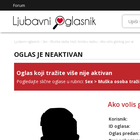
Forum
Ljubavni oglasnik
›
Sex
›
Muška osoba traži žensku osobu
› Ako volis glatkog javi se
OGLAS JE NEAKTIVAN
Oglas koji tražite više nije aktivan
Pogledajte slične oglase u rubrici:
Sex
>
Muška osoba traži
Ako volis 
Korisnik:
ID oglasa:
Oglas predan: