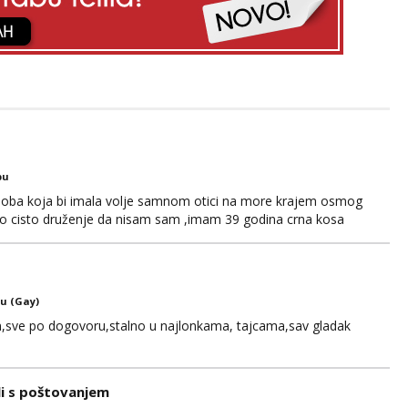
bu
soba koja bi imala volje samnom otici na more krajem osmog
no cisto druženje da nisam sam ,imam 39 godina crna kosa
121728 WhatsApp Viber ili mail merkej86@gmail.com
u (Gay)
,sve po dogovoru,stalno u najlonkama, tajcama,sav gladak
li s poštovanjem