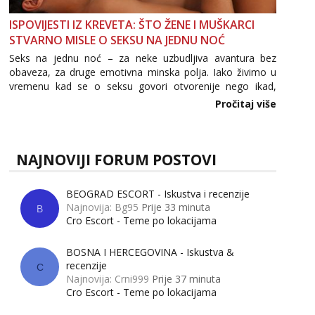
ISPOVIJESTI IZ KREVETA: ŠTO ŽENE I MUŠKARCI
STVARNO MISLE O SEKSU NA JEDNU NOĆ
Seks na jednu noć – za neke uzbudljiva avantura bez
obaveza, za druge emotivna minska polja. Iako živimo u
vremenu kad se o seksu govori otvorenije nego ikad,
tema „jedne noći strasti“ i dalje izaziva burne rasprave. Što
Pročitaj više
zapravo misle žene, a što muškarci? Jesu...
NAJNOVIJI FORUM POSTOVI
BEOGRAD ESCORT - Iskustva i recenzije
Najnovija: Bg95
Prije 33 minuta
B
Cro Escort - Teme po lokacijama
BOSNA I HERCEGOVINA - Iskustva &
recenzije
C
Najnovija: Crni999
Prije 37 minuta
Cro Escort - Teme po lokacijama