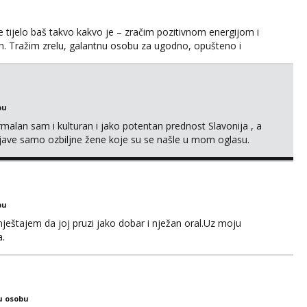
 tijelo baš takvo kakvo je – zračim pozitivnom energijom i
dan. Tražim zrelu, galantnu osobu za ugodno, opušteno i
anja i s puno iskrenosti. Nisam prostitutka, niti želim biti –
na međusobnom poštovanju, povjerenju i pažnji. Voli...
bu
alan sam i kulturan i jako potentan prednost Slavonija , a
jave samo ozbiljne žene koje su se našle u mom oglasu.
bu
ještajem da joj pruzi jako dobar i nježan oral.Uz moju
a.
u osobu