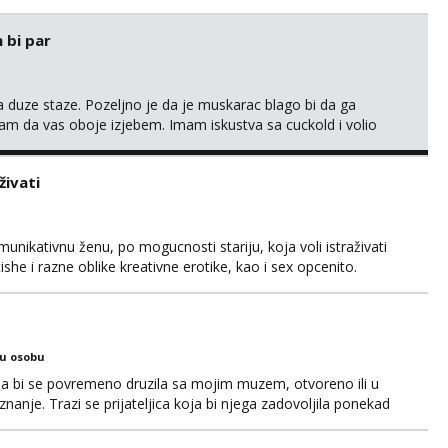
 bi par
 duze staze. Pozeljno je da je muskarac blago bi da ga
m da vas oboje izjebem. Imam iskustva sa cuckold i volio
robati ili masta o tako necemu. Ja sam nepusac, cist, uredan i
a Rijeke lp
živati
unikativnu ženu, po mogucnosti stariju, koja voli istraživati
she i razne oblike kreativne erotike, kao i sex opcenito.
. Iskustvo, godine, izgled nisu presudni, kao niti cinjenica
 u monotoniju svakodnevnice. Ono što mi je važ...
ku osobu
ja bi se povremeno druzila sa mojim muzem, otvoreno ili u
nanje. Trazi se prijateljica koja bi njega zadovoljila ponekad
 Ocekujem te. Hvala