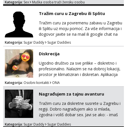
Kategorija:
Sex
Muška osoba traži žensku osobu
sve stvar dogovora otvoren za sve
opcije!!!Parovi isto dobro došli!!!
Tražim curu u Zagrebu ili Splitu
Tražim curu za povremenu zabavu u Zagrebu
ili Splitu uz moju pomoć. Za više informacija i
dogovor javite se na mail ili google chat na
oneofakind999111@gmail.com
Kategorija:
Sugar Daddy
Sugar Daddies
Diskrecija
Ugodno društvo za sve prilike – diskretno i
profesionalno. Nalazim se na dobroj lokaciji,
prostor je klimatiziran i diskretan. Aplikacija
what sapp 0957660399.
Kategorija:
Osobni kontakti
ONA
Nagrađujem za tajnu avanturu
Tražim curu za diskretne susrete u Zagrebu i
regiji. Dobro nagrađujem ako si mlada,
zgodna i voliš dobar sex. Javi se ako: - imaš
do 25 godina - imaš do 65 kg - imaš dugu
Kategorija:
Sugar Daddy
Sugar Daddies
kosu - se dobro ljubiš - si fleksibilna s