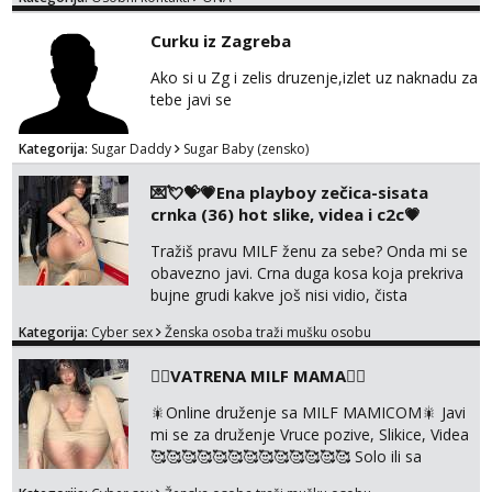
Curku iz Zagreba
Ako si u Zg i zelis druzenje,izlet uz naknadu za
tebe javi se
Kategorija:
Sugar Daddy
Sugar Baby (zensko)
💌💘💝💗Ena playboy zečica-sisata
crnka (36) hot slike, videa i c2c💗
Tražiš pravu MILF ženu za sebe? Onda mi se
obavezno javi. Crna duga kosa koja prekriva
bujne grudi kakve još nisi vidio, čista
ŠESTICA! A usne? O usnama bolje da ni ne
Kategorija:
Cyber sex
Ženska osoba traži mušku osobu
pričam. Prave pune usne koje će ti se urezati
u pamćenje, jer vjeruj mi, takve još nisi vidio.
❤️‍🔥VATRENA MILF MAMA❤️‍🔥
Uvijek sam spremna za ONLOINE zabavu.
Volim vruće u porukama uz pokoju fotku.
🎇Online druženje sa MILF MAMICOM🎇 Javi
Radim slikice i videa po tvojoj želji te imam
mi se za druženje Vruce pozive, Slikice, Videa
raznih mater...
🥰🥰🥰🥰🥰🥰🥰🥰🥰🥰🥰🥰🥰 Solo ili sa
partnerom ili kolegicama Javi mi se porukom