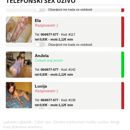
TELEFONSKI SEX UŽIVO
Obavijesti me kada se oslobodi
Ela
Razgovaram :)
Tel:
064/677-677
- Kod: #117
tel:0,93€ - mob:1,12€ min
Obavijesti me kada se oslobodi
Anđela
Čekam tvoj poziv!
Tel:
064/677-677
- Kod: #142
tel:0,93€ - mob:1,12€ min
Lucija
Razgovaram :)
Tel:
064/677-677
- Kod: #136
tel:0,93€ - mob:1,12€ min
Obavijesti me kada se oslobodi
Ela
Razgovaram :)
Ljubavni oglasnik
›
Cyber sex
›
Ženska osoba traži mušku osobu
› Megy
trazi diskretnu avanturu..