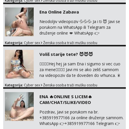
Kategorija:
Cyber sex
Ženska osoba traži mušku osobu
WhatsApp ili Telegram WhatsApp 👉
+385919977166 Telegram 👉
Ena Online Zabava
@enafriedrichkis 🤬NE RADIM SASTANKE I
DRUZENJA UZIVO🤬
Neodoljiv videopoziv 💦💦💦 Ja i ti 😈 Javi se
porukom na WhatsApp ili Telegram za
druženje online 💋 WhatsApp 👉
+385919977166 Telegram 👉
Kategorija:
Cyber sex
Ženska osoba traži mušku osobu
@enafriedrichkis NEE radimo sastnke uzivo
nalazenja itd.. +385919977166
Voliš starije tete? 😈😈😈
❤️‍🔥❤️‍🔥Hej hej ja sam Ena i sigurno si vec cuo
za mene❤️‍🔥❤️‍🔥 Javi mi se ako zeliš samnom
na videopoziv da te doveden do vrhunca. 🎇
WhatsApp 👉+385919977166 Telegram 👉
Kategorija:
Cyber sex
Ženska osoba traži mušku osobu
@enafriedrichkis Radim samo ONLINE I
NISTA UŽIVO!!!
ENA 🔥ONLINE S LICEM🔥
CAM/CHAT/SLIKE/VIDEO
Pozdrav, Javi se porukom na br.
+385919977166 za online druženje samnom.
WhatsApp 👉+385919977166 Telegram 👉