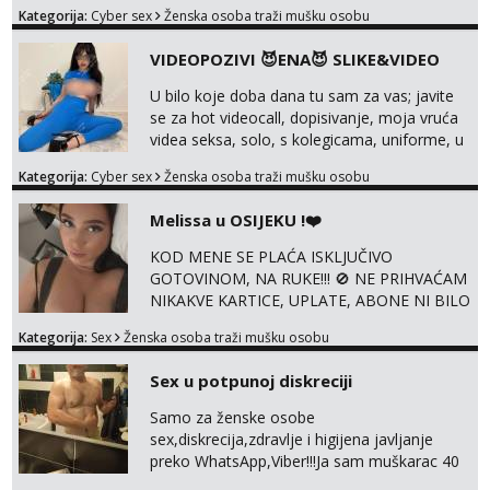
@enafriedrichkis Radim videopozive s licem,
Kategorija:
Cyber sex
Ženska osoba traži mušku osobu
solo i s partnerom, kolegicama
(Tina&Natali), razne kombinacije halteri,
VIDEOPOZIVI 😈ENA😈 SLIKE&VIDEO
haljine, štikle, samostojeće itd. Nudim
svakakva videa seksa, pušenje, razne
U bilo koje doba dana tu sam za vas; javite
lokacije, suradnje s kolegicama, fetiši..
se za hot videocall, dopisivanje, moja vruća
Dopisivanje i slike također radim. NIŠTA UŽI...
videa seksa, solo, s kolegicama, uniforme, u
autu itd, te za gole slikice 💋 WhatsApp 👉
Kategorija:
Cyber sex
Ženska osoba traži mušku osobu
+385919977166 Telegram 👉
@enafriedrichkis ISKLJUČIVO ONLINE, NIŠTA
Melissa u OSIJEKU !❤️
UŽIVO
KOD MENE SE PLAĆA ISKLJUČIVO
GOTOVINOM, NA RUKE!!! 🚫 NE PRIHVAĆAM
NIKAKVE KARTICE, UPLATE, ABONE NI BILO
KAKVE DRUGE OBLIKE PLAĆANJA – 💵
Kategorija:
Sex
Ženska osoba traži mušku osobu
SAMO GOTOVINA!!! Moje fotografije su
100% moje, bez laži i igara. Nemam vremena
Sex u potpunoj diskreciji
za dopisivanja Za dogovor mi piši direktno na
WhatsApp – ako znaš što želiš, bit će ti
Samo za ženske osobe
nagrađeno.
sex,diskrecija,zdravlje i higijena javljanje
preko WhatsApp,Viber!!!Ja sam muškarac 40
god. 180cm 105kg!!!BDSM I razno razni fetiši