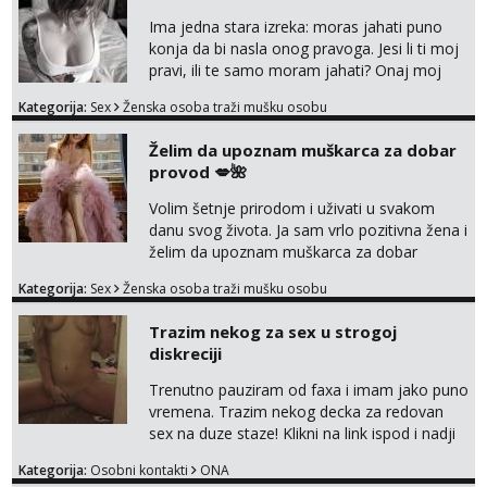
Ima jedna stara izreka: moras jahati puno
konja da bi nasla onog pravoga. Jesi li ti moj
pravi, ili te samo moram jahati? Onaj moj
bivsi je bio samo konj hahahahah Klikni niže
Kategorija:
Sex
Ženska osoba traži mušku osobu
na sexdater link i javi mi se tamo....
Želim da upoznam muškarca za dobar
provod 💋🌺
Volim šetnje prirodom i uživati u svakom
danu svog života. Ja sam vrlo pozitivna žena i
želim da upoznam muškarca za dobar
provod, naravno može i nešto više.💋🌺 Klikni
Kategorija:
Sex
Ženska osoba traži mušku osobu
na link ispod i nadji me tamo, cekam te!
Trazim nekog za sex u strogoj
diskreciji
Trenutno pauziram od faxa i imam jako puno
vremena. Trazim nekog decka za redovan
sex na duze staze! Klikni na link ispod i nadji
me tamo, cekam te!
Kategorija:
Osobni kontakti
ONA