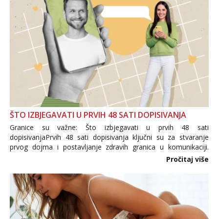
ŠTO IZBJEGAVATI U PRVIH 48 SATI DOPISIVANJA
Granice su važne: Što izbjegavati u prvih 48 sati
dopisivanjaPrvih 48 sati dopisivanja ključni su za stvaranje
prvog dojma i postavljanje zdravih granica u komunikaciji.
Važno je izbjeći prebrzo otkrivanje osobnih ili intimnih
Pročitaj više
informacija, jer nepoznata osoba još nije zaslužila to
povjerenje. Takođe...