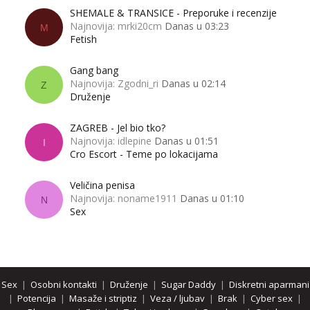
SHEMALE & TRANSICE - Preporuke i recenzije
Najnovija: mrki20cm
Danas u 03:23
M
Fetish
Gang bang
Najnovija: Zgodni_ri
Danas u 02:14
Z
Druženje
ZAGREB - Jel bio tko?
Najnovija: idlepine
Danas u 01:51
I
Cro Escort - Teme po lokacijama
Veličina penisa
Najnovija: noname1911
Danas u 01:10
N
Sex
Sex
|
Osobni kontakti
|
Druženje
|
Sugar Daddy
|
Diskretni aparmani
|
Potencija
|
Masaže i striptiz
|
Veza / ljubav
|
Brak
|
Cyber sex
|