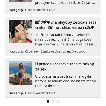
prodajem svoja videa i slikice. 😚 Javi mi
se porukom na Whatsupp, Viber ili
Kategorija:
Osobni kontakti
ONA
Telegram. +385 91 723 0045
💌💘💝💗Ena playboy zečica-sisata
crnka (36) hot slike, videa i c2c💗
Tražiš pravu MILF ženu za sebe? Onda
mi se obavezno javi. Crna duga kosa
koja prekriva bujne grudi kakve još nisi
vidio, čista ŠESTICA! A usne? O usnama
Kategorija:
Cyber sex
Ženska osoba traži mušku osobu
bolje da ni ne pričam. Prave pune usne
koje će ti se urezati u pamćenje, jer
vjeruj mi, takve još nisi vidio. Uvijek sam
U procesu rastave trazim nekog
spremna za ONLOINE zabavu...
za sex
U procesu rastave , trazim nekog da
isproba sa mnom ono sto nisam mogla
i smjela do sada
Kategorija:
Osobni kontakti
ONA