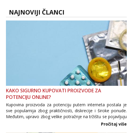
NAJNOVIJI ČLANCI
KAKO SIGURNO KUPOVATI PROIZVODE ZA
POTENCIJU ONLINE?
Kupovina proizvoda za potenciju putem interneta postala je
sve popularnija zbog praktičnosti, diskrecije i široke ponude.
Međutim, upravo zbog velike potražnje na tržištu se pojavljuju
i brojni krivotvoreni proizvodi, nepouzdane internetske
Pročitaj više
trgovine te proizvodi nepoznatog podrijetla. ...