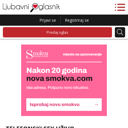
Prijavi se
Registriraj se
Predaj oglas
Lucija
Razgovaram :)
Tel:
064/677-677
- Kod: #136
tel:0,93€ - mob:1,12€ min