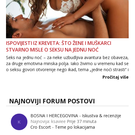
ISPOVIJESTI IZ KREVETA: ŠTO ŽENE I MUŠKARCI
STVARNO MISLE O SEKSU NA JEDNU NOĆ
Seks na jednu noć – za neke uzbudljiva avantura bez obaveza,
za druge emotivna minska polja. Iako živimo u vremenu kad se
o seksu govori otvorenije nego ikad, tema „jedne noći strasti“ i
dalje izaziva burne rasprave. Što zapravo misle žene, a što
Pročitaj više
muškarci? Jesu...
NAJNOVIJI FORUM POSTOVI
BOSNA I HERCEGOVINA - Iskustva & recenzije
Najnovija: ksaviee
Prije 37 minuta
K
Cro Escort - Teme po lokacijama