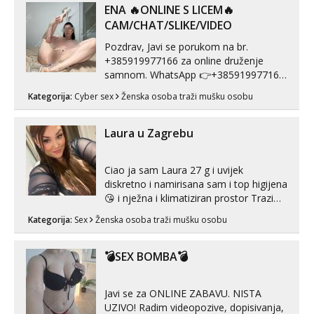
ENA 🔥ONLINE S LICEM🔥
CAM/CHAT/SLIKE/VIDEO
Pozdrav, Javi se porukom na br.
+385919977166 za online druženje
samnom. WhatsApp 👉+385919977166
Telegram 👉@enafriedrichkis Radim
Kategorija:
Cyber sex
Ženska osoba traži mušku osobu
videopozive s licem, solo i s partnerom,
kolegicama (Tina&Natali), razne
kombinacije halteri, haljine, štikle,
Laura u Zagrebu
samostojeće itd. Nudim svakakva videa
seksa, puš...
Ciao ja sam Laura 27 g i uvijek
diskretno i namirisana sam i top higijena
😘 i nježna i klimatiziran prostor Trazim
sex za nagradu Radim klasican sex
Kategorija:
Sex
Ženska osoba traži mušku osobu
Pusenje i gutanje sperme Erotsko rublje
imam uvijek Lizati me mozes i ljubiti po
tijelu Iskljucivo neradim analni !!! I
💣SEX BOMBA💣
neljubim se Wha...
Javi se za ONLINE ZABAVU. NISTA
UZIVO! Radim videopozive, dopisivanja,