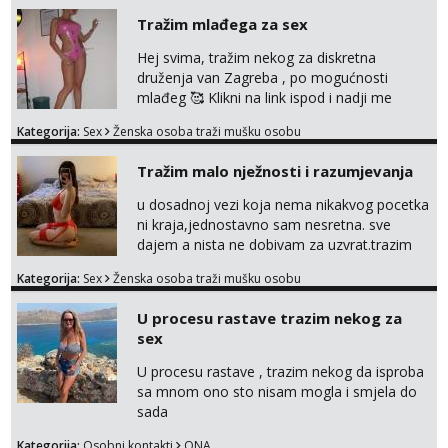
Tražim mlađega za sex
Hej svima, tražim nekog za diskretna
druženja van Zagreba , po mogućnosti
mlađeg 🥰 Klikni na link ispod i nadji me
tamo, cekam te!
Kategorija:
Sex
Ženska osoba traži mušku osobu
Tražim malo nježnosti i razumjevanja
u dosadnoj vezi koja nema nikakvog pocetka
ni kraja,jednostavno sam nesretna. sve
dajem a nista ne dobivam za uzvrat.trazim
muskarca koji ce zadovoljiti moje potrebe,ne
Kategorija:
Sex
Ženska osoba traži mušku osobu
trazim puno samo malo njeznosti i
razumjevanja. volim njezan seks i njezne
U procesu rastave trazim nekog za
poljupce po tijelu koji me jako
sex
pale,obozavam kad muskarac preuzme
kontrolu . javi se :) Klikni na link ispod i nadji
U procesu rastave , trazim nekog da isproba
me tamo, cekam te!
sa mnom ono sto nisam mogla i smjela do
sada
Kategorija:
Osobni kontakti
ONA