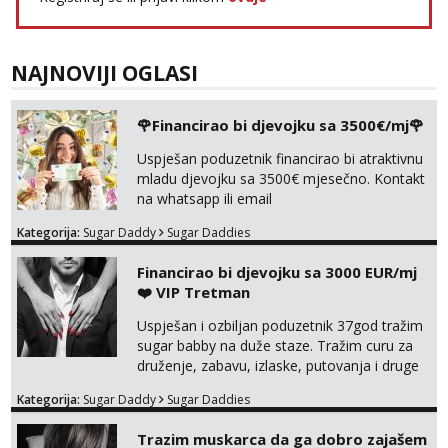
NAJNOVIJI OGLASI
🌹Financirao bi djevojku sa 3500€/mj🌹
Uspješan poduzetnik financirao bi atraktivnu
mladu djevojku sa 3500€ mjesečno. Kontakt
na whatsapp ili email
Kategorija:
Sugar Daddy
Sugar Daddies
Financirao bi djevojku sa 3000 EUR/mj
❤️ VIP Tretman
Uspješan i ozbiljan poduzetnik 37god tražim
sugar babby na duže staze. Tražim curu za
druženje, zabavu, izlaske, putovanja i druge
lijepe stvari na obostranu korist. Ako si
Kategorija:
Sugar Daddy
Sugar Daddies
otvorena, komunikativna, zgodna i atraktivna
javi se na moj email:
Trazim muskarca da ga dobro zajašem
markodalic37@gmail.com