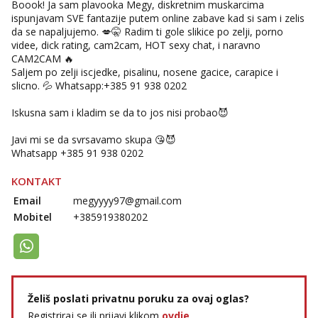
Boook! Ja sam plavooka Megy, diskretnim muskarcima
ispunjavam SVE fantazije putem online zabave kad si sam i zelis
da se napaljujemo. 💋🤫 Radim ti gole slikice po zelji, porno
videe, dick rating, cam2cam, HOT sexy chat, i naravno
CAM2CAM 🔥
Saljem po zelji iscjedke, pisalinu, nosene gacice, carapice i
slicno. 💦 Whatsapp:+385 91 938 0202
Iskusna sam i kladim se da to jos nisi probao😈
Javi mi se da svrsavamo skupa 😘😈
Whatsapp +385 91 938 0202
KONTAKT
Email
megyyyy97@gmail.com
Mobitel
+385919380202
Želiš poslati privatnu poruku za ovaj oglas?
Registriraj se ili prijavi klikom
ovdje