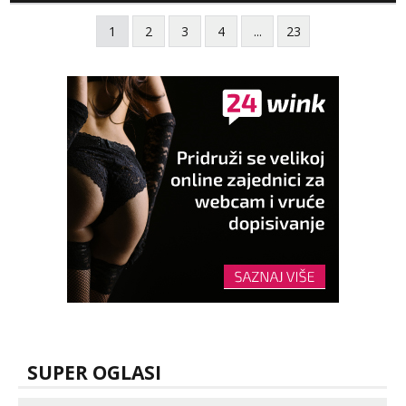
vremenom (jer ga nemam previše) i
1
2
3
4
...
23
dostupna radnim danom (vikendi i noći su za
obitelj) - vodiš brigu o zdravlju i koristiš
zaštitu Ne javljajte se: - debele - frajeri i
paro...
SUPER OGLASI